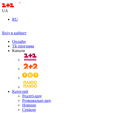
UA
RU
Вхід в кабінет
Онлайн
ТБ програма
Канали
Категорії
Реаліті-шоу
Розважальні шоу
Новини
Серіали