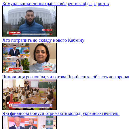
Комунальники чи шахраї: як вберегтися від аферистів
Хто потрапить до складу нового Кабміну
Чиновниця розповіла, чи готова Чернівецька область до корона
Які фінансові бонуси отримають молоді українські вчителі