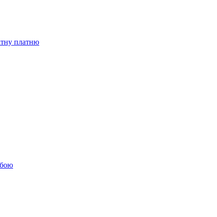
бітну платню
обою