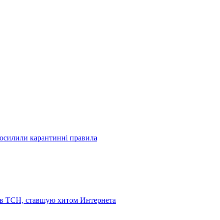
посилили карантинні правила
 в ТСН, ставшую хитом Интернета