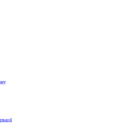
ому
рвації