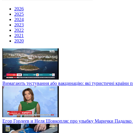
2026
2025
2024
2023
2022
2021
2020
Вимагають тестування або вакцинацію: які туристичні країни 
Егор Гордеев и Неля Шовкопляс про улыбку Марички Падалко