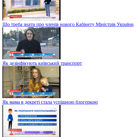
Що треба знати про членів нового Кабінету Міністрів України
Як дезінфікують київський транспорт
Як мама в декреті стала успішною блогеркою