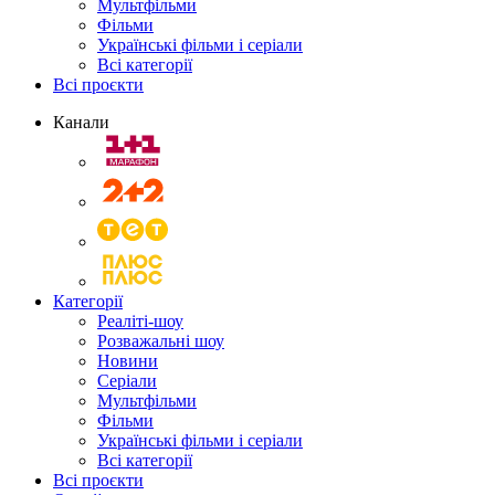
Мультфільми
Фільми
Українські фільми і серіали
Всі категорії
Всі проєкти
Канали
Категорії
Реаліті-шоу
Розважальні шоу
Новини
Серіали
Мультфільми
Фільми
Українські фільми і серіали
Всі категорії
Всі проєкти