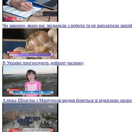
Чи законно, якщо вас звільнили з роботи та не виплатили заро
В Україні прогнозують дефіцит часнику
Алінка Шпагіна з Маріуполя щодня бореться зі рідкісною хвор