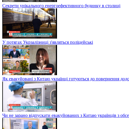
Секрети унікального енергоефективного будинку в столиці
У потягах Укрзалізниці з'являться поліцейські
Як евакуйовані з Китаю українці готуються до повернення дод
Чи не зарано відпускати евакуйованих з Китаю українців з обсе