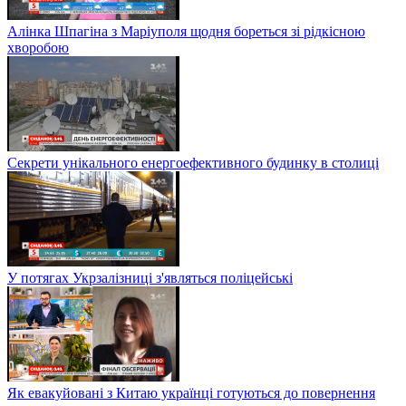
Алінка Шпагіна з Маріуполя щодня бореться зі рідкісною
хворобою
Секрети унікального енергоефективного будинку в столиці
У потягах Укрзалізниці з'являться поліцейські
Як евакуйовані з Китаю українці готуються до повернення