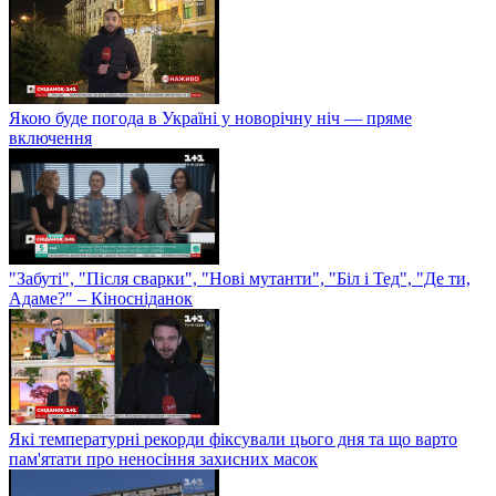
Якою буде погода в Україні у новорічну ніч — пряме
включення
"Забуті", "Після сварки", "Нові мутанти", "Біл і Тед", "Де ти,
Адаме?" – Кіносніданок
Які температурні рекорди фіксували цього дня та що варто
пам'ятати про неносіння захисних масок