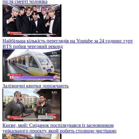
після смерті чоловіка
Найбільша кількість переглядів на Youtube за 24 години: гурт
BTS побив черговий рекорд
Залізничні квитки дорожчають
Києве, мий: Сніданок поспілкувався із засновником
унікального проєкту, який робить столицю чистішою