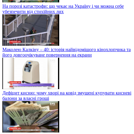
На порозі катастрофи: що чекає на Україну і чи можна себе
убезпечити від стихійних лих
Маколею Калкіну – 40: історія найвідомішого кінохлопчика та
його довгоочікуване повернення на екрани
Дефіцит кисню: чому хворі на ковід змушені купувати кисневі
балони за власні гроші