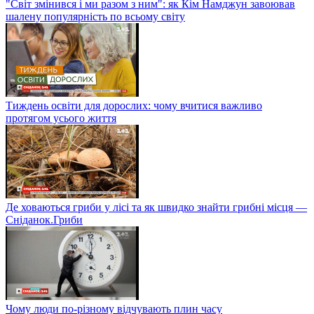
"Світ змінився і ми разом з ним": як Кім Намджун завоював
шалену популярність по всьому світу
Тиждень освіти для дорослих: чому вчитися важливо
протягом усього життя
Де ховаються гриби у лісі та як швидко знайти грибні місця —
Сніданок.Гриби
Чому люди по-різному відчувають плин часу