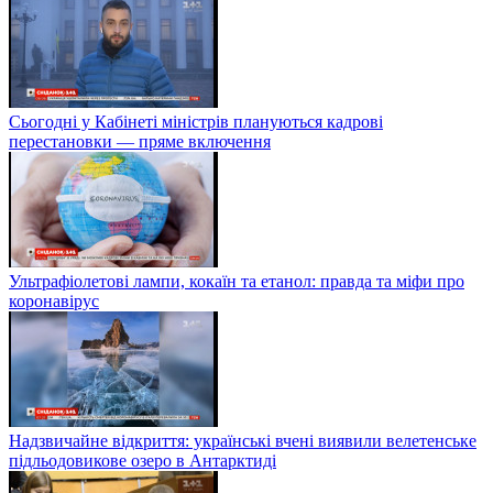
Сьогодні у Кабінеті міністрів плануються кадрові
перестановки — пряме включення
Ультрафіолетові лампи, кокаїн та етанол: правда та міфи про
коронавірус
Надзвичайне відкриття: українські вчені виявили велетенське
підльодовикове озеро в Антарктиді