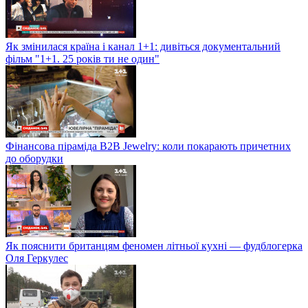
Як змінилася країна і канал 1+1: дивіться документальний
фільм "1+1. 25 років ти не один"
Фінансова піраміда B2B Jewelry: коли покарають причетних
до оборудки
Як пояснити британцям феномен літньої кухні — фудблогерка
Оля Геркулес