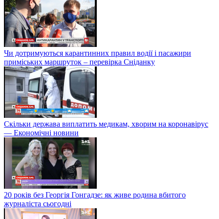
Чи дотримуються карантинних правил водії і пасажири
приміських маршруток – перевірка Сніданку
Скільки держава виплатить медикам, хворим на коронавірус
— Економічні новини
20 років без Георгія Гонгадзе: як живе родина вбитого
журналіста сьогодні