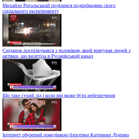
Михайло Рогальський поділився подробицями свого
соціального експерименту
Сніданок поспілкувався з чоловіком, який врятував людей з
автівки, що вилетіла в Русанівський канал
Що таке сухий лід і коли він може бути небезпечним
Інтернет обурений поведінкою блогерки Катерини Діденко