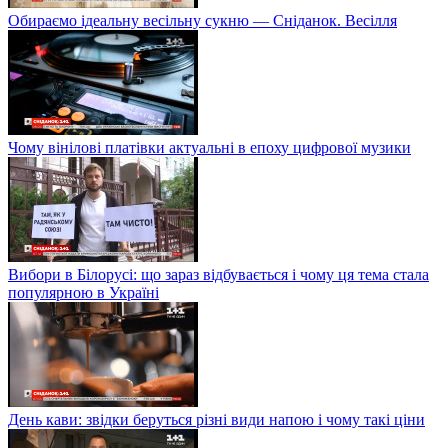
Обираємо ідеальну весільну сукню — Сніданок. Весілля
Чому вінілові платівки актуальні в епоху цифрової музики
Вибори в Білорусі: що зараз відбувається і чому ця тема стала
популярною в Україні
День кави: звідки беруться різні види напою і чому такі ціни