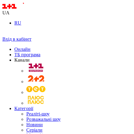
UA
RU
Вхід в кабінет
Онлайн
ТБ програма
Канали
Категорії
Реаліті-шоу
Розважальні шоу
Новини
Серіали