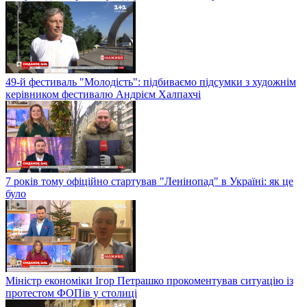
49-й фестиваль "Молодість": підбиваємо підсумки з художнім
керівником фестивалю Андрієм Халпахчі
7 років тому офіційно стартував "Ленінопад" в Україні: як це
було
Міністр економіки Ігор Петрашко прокоментував ситуацію із
протестом ФОПів у столиці