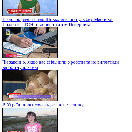
Егор Гордеев и Неля Шовкопляс про улыбку Марички
Падалко в ТСН, ставшую хитом Интернета
Чи законно, якщо вас звільнили з роботи та не виплатили
заробітну платню
В Україні прогнозують дефіцит часнику