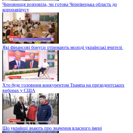
Чиновниця розповіла, чи готова Чернівецька область до
коронавірусу
Які фінансові бонуси отримають молоді українські вчителі
Хто буде головним конкурентом Трампа на президентських
виборах у США
Що українці знають про значення власного імені