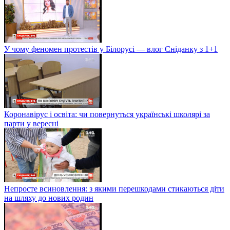
У чому феномен протестів у Білорусі — влог Сніданку з 1+1
Коронавірус і освіта: чи повернуться українські школярі за
парти у вересні
Непросте всиновлення: з якими перешкодами стикаються діти
на шляху до нових родин