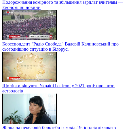
Подорожчання комірного та збільшення зарплат вчителям —
Економічні новини
Кореспондент "Радіо Свобода" Валерій Калиновський про
сьогоднішню ситуацію в Білорусі
Що зірки віщують Україні і світові у 2021 році: прогнози
астрологів
Жінка на передовій боротьби із ковід-19: історія лікарки з