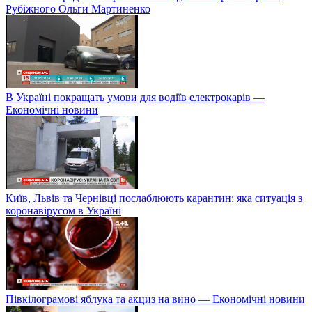
Рубіжного Ольги Мартиненко
В Україні покращать умови для водіїв електрокарів —
Економічні новини
Київ, Львів та Чернівці послаблюють карантин: яка ситуація з
коронавірусом в Україні
Півкілограмові яблука та акциз на вино — Економічні новини