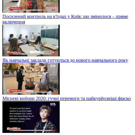
Посилений контроль на в'їздах у Київ: що змінилося – пряме
включення
Як навчальні заклади готуються до нового навчального року
Місцеві вибори 2020: гучні перемоги та найкурйозніші фіаско