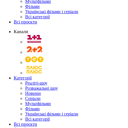
Мультфільми
Фільми
Українські фільми і серіали
Всі категорії
Всі проєкти
Канали
Категорії
Реаліті-шоу
Розважальні шоу
Новини
Серіали
Мультфільми
Фільми
Українські фільми і серіали
Всі категорії
Всі проєкти