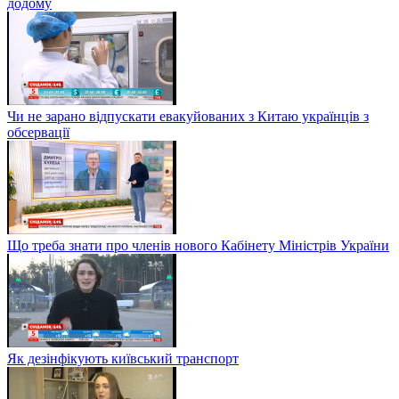
додому
Чи не зарано відпускати евакуйованих з Китаю українців з
обсервації
Що треба знати про членів нового Кабінету Міністрів України
Як дезінфікують київський транспорт