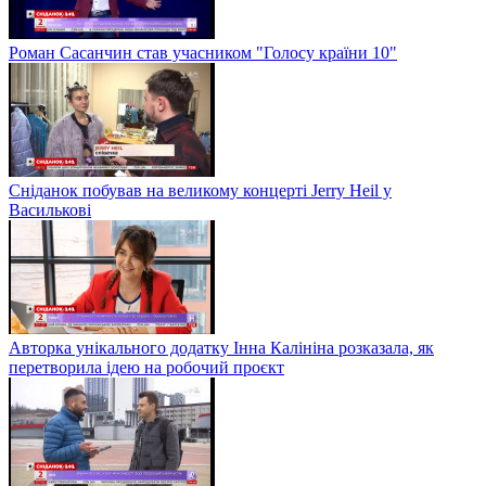
Роман Сасанчин став учасником "Голосу країни 10"
Сніданок побував на великому концерті Jerry Heil у
Василькові
Авторка унікального додатку Інна Калініна розказала, як
перетворила ідею на робочий проєкт