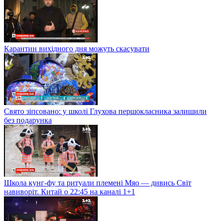
Карантин вихідного дня можуть скасувати
Свято зіпсовано: у школі Глухова першокласника залишили
без подарунка
Школа кунг-фу та ритуали племені Мяо — дивись Світ
навиворіт. Китай о 22:45 на каналі 1+1