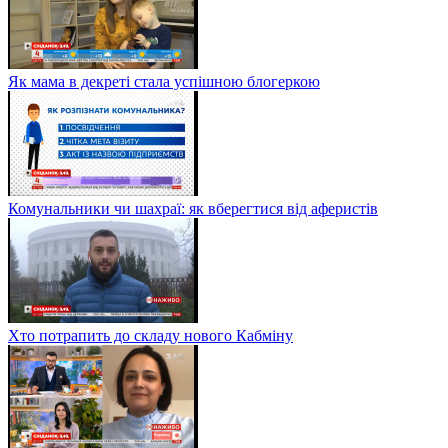
Як мама в декреті стала успішною блогеркою
Комунальники чи шахраї: як вберегтися від аферистів
Хто потрапить до складу нового Кабміну