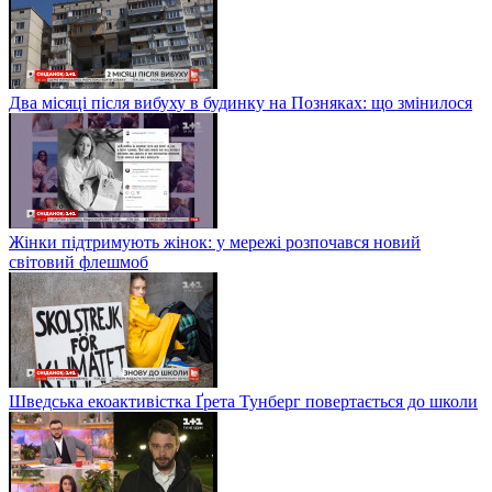
Два місяці після вибуху в будинку на Позняках: що змінилося
Жінки підтримують жінок: у мережі розпочався новий
світовий флешмоб
Шведська екоактивістка Ґрета Тунберг повертається до школи