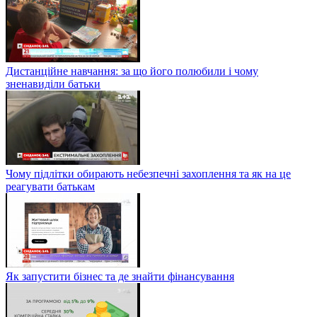
Дистанційне навчання: за що його полюбили і чому
зненавиділи батьки
Чому підлітки обирають небезпечні захоплення та як на це
реагувати батькам
Як запустити бізнес та де знайти фінансування