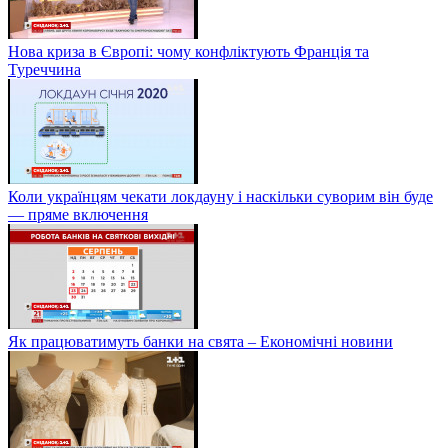
Нова криза в Європі: чому конфліктують Франція та
Туреччина
Коли українцям чекати локдауну і наскільки суворим він буде
— пряме включення
Як працюватимуть банки на свята – Економічні новини