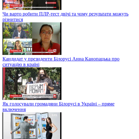
Чи варто робити ПЛР-тест двічі та чому результати можуть
різнитися
Кандидат у президенти Білорусі Анна Канопацька про
ситуацію в країні
Як голосували громадяни Білорусі в Україні – пряме
включення