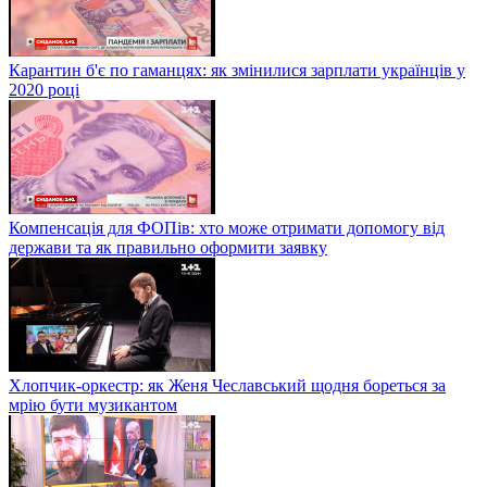
Карантин б'є по гаманцях: як змінилися зарплати українців у
2020 році
Компенсація для ФОПів: хто може отримати допомогу від
держави та як правильно оформити заявку
Хлопчик-оркестр: як Женя Чеславський щодня бореться за
мрію бути музикантом