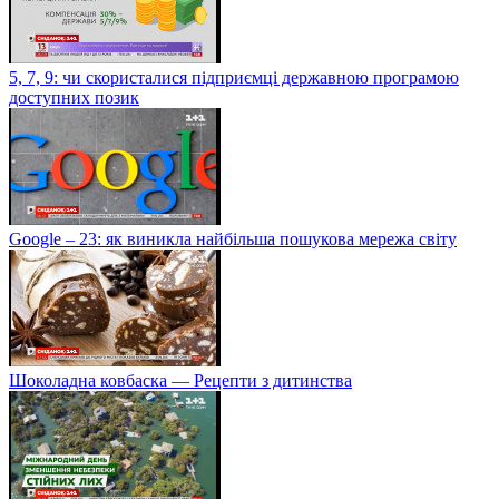
5, 7, 9: чи скористалися підприємці державною програмою
доступних позик
Google – 23: як виникла найбільша пошукова мережа світу
Шоколадна ковбаска — Рецепти з дитинства