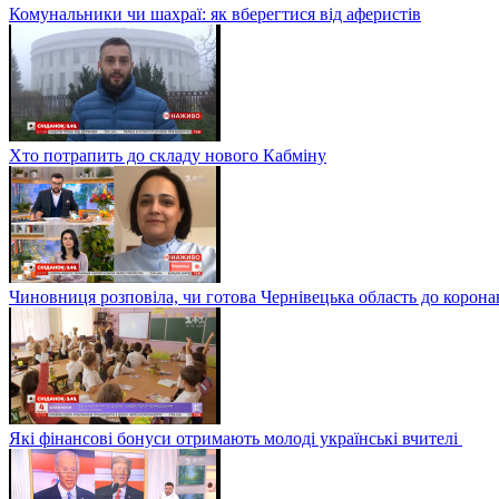
Комунальники чи шахраї: як вберегтися від аферистів
Хто потрапить до складу нового Кабміну
Чиновниця розповіла, чи готова Чернівецька область до корона
Які фінансові бонуси отримають молоді українські вчителі