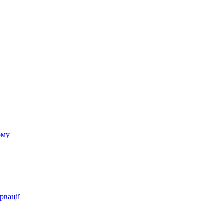
ому
рвації