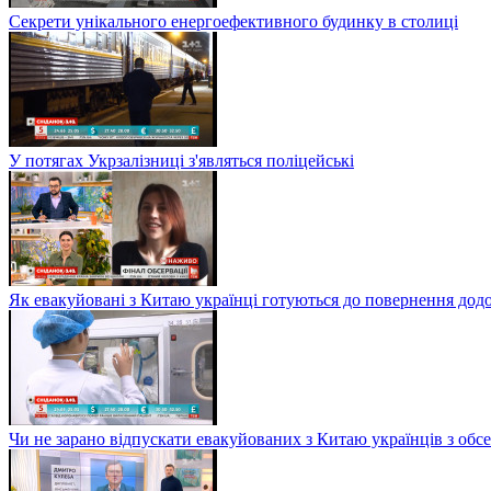
Секрети унікального енергоефективного будинку в столиці
У потягах Укрзалізниці з'являться поліцейські
Як евакуйовані з Китаю українці готуються до повернення дод
Чи не зарано відпускати евакуйованих з Китаю українців з обсе