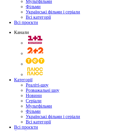
Мультфільми
Фільми
Українські фільми і серіали
Всі категорії
Всі проєкти
Канали
Категорії
Реаліті-шоу
Розважальні шоу
Новини
Серіали
Мультфільми
Фільми
Українські фільми і серіали
Всі категорії
Всі проєкти