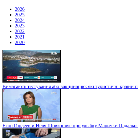
2026
2025
2024
2023
2022
2021
2020
Вимагають тестування або вакцинацію: які туристичні країни 
Егор Гордеев и Неля Шовкопляс про улыбку Марички Падалко