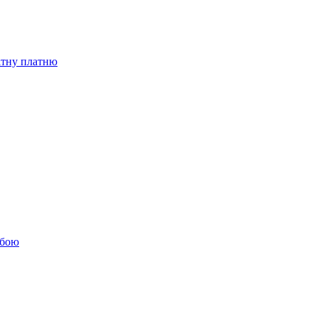
бітну платню
обою