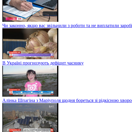
Чи законно, якщо вас звільнили з роботи та не виплатили заро
В Україні прогнозують дефіцит часнику
Алінка Шпагіна з Маріуполя щодня бореться зі рідкісною хвор