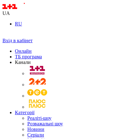
UA
RU
Вхід в кабінет
Онлайн
ТБ програма
Канали
Категорії
Реаліті-шоу
Розважальні шоу
Новини
Серіали