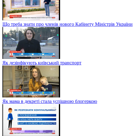
Що треба знати про членів нового Кабінету Міністрів України
Як дезінфікують київський транспорт
Як мама в декреті стала успішною блогеркою