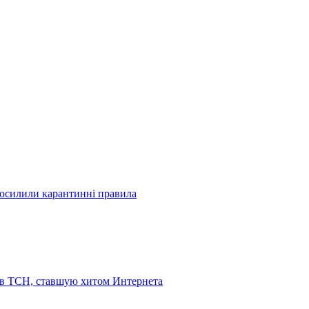
посилили карантинні правила
 в ТСН, ставшую хитом Интернета