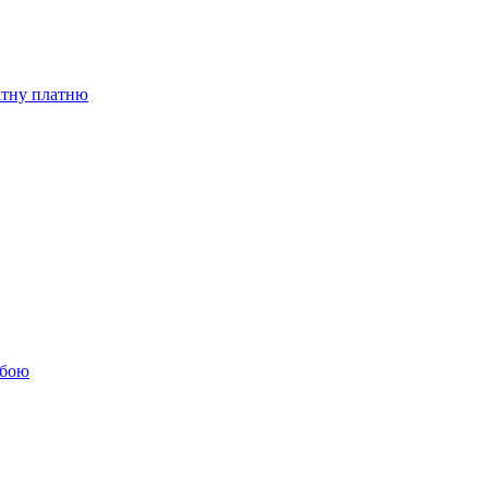
бітну платню
обою