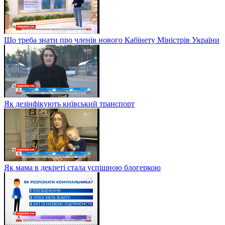
Що треба знати про членів нового Кабінету Міністрів України
Як дезінфікують київський транспорт
Як мама в декреті стала успішною блогеркою