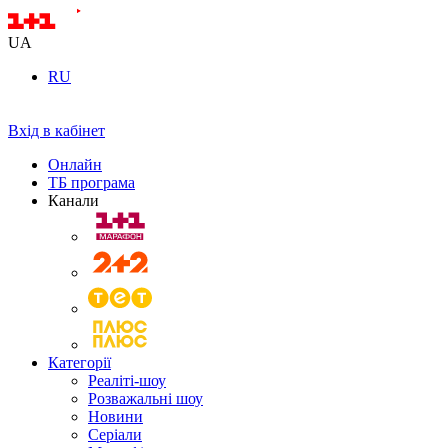
UA
RU
Вхід в кабінет
Онлайн
ТБ програма
Канали
Категорії
Реаліті-шоу
Розважальні шоу
Новини
Серіали