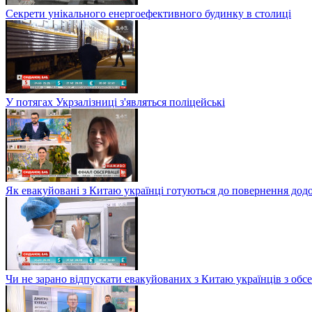
Секрети унікального енергоефективного будинку в столиці
У потягах Укрзалізниці з'являться поліцейські
Як евакуйовані з Китаю українці готуються до повернення дод
Чи не зарано відпускати евакуйованих з Китаю українців з обсе