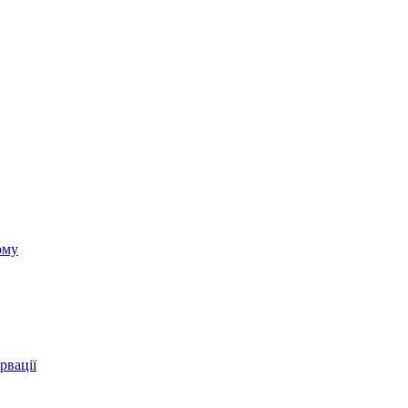
ому
рвації