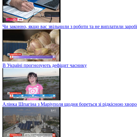
Чи законно, якщо вас звільнили з роботи та не виплатили заро
В Україні прогнозують дефіцит часнику
Алінка Шпагіна з Маріуполя щодня бореться зі рідкісною хвор