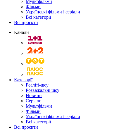
Мультфільми
Фільми
Українські фільми і серіали
Всі категорії
Всі проєкти
Канали
Категорії
Реаліті-шоу
Розважальні шоу
Новини
Серіали
Мультфільми
Фільми
Українські фільми і серіали
Всі категорії
Всі проєкти