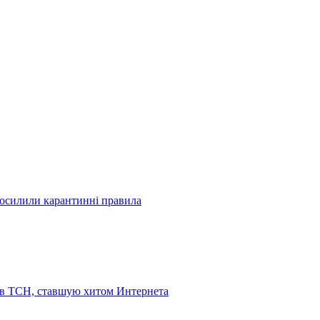
посилили карантинні правила
 в ТСН, ставшую хитом Интернета