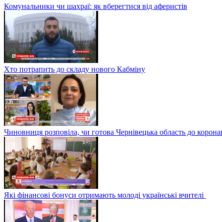
Комунальники чи шахраї: як вберегтися від аферистів
Хто потрапить до складу нового Кабміну
Чиновниця розповіла, чи готова Чернівецька область до корона
Які фінансові бонуси отримають молоді українські вчителі