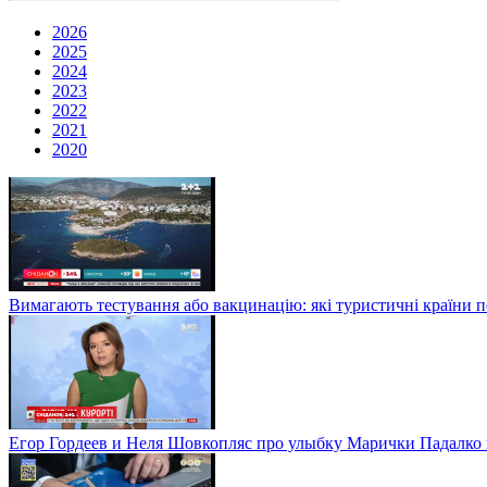
2026
2025
2024
2023
2022
2021
2020
Вимагають тестування або вакцинацію: які туристичні країни 
Егор Гордеев и Неля Шовкопляс про улыбку Марички Падалко