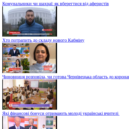
Комунальники чи шахраї: як вберегтися від аферистів
Хто потрапить до складу нового Кабміну
Чиновниця розповіла, чи готова Чернівецька область до корона
Які фінансові бонуси отримають молоді українські вчителі