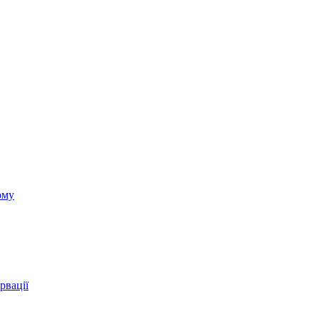
ому
рвації