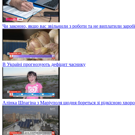
Чи законно, якщо вас звільнили з роботи та не виплатили заро
В Україні прогнозують дефіцит часнику
Алінка Шпагіна з Маріуполя щодня бореться зі рідкісною хвор