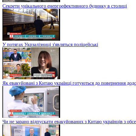
Секрети унікального енергоефективного будинку в столиці
У потягах Укрзалізниці з'являться поліцейські
Як евакуйовані з Китаю українці готуються до повернення дод
Чи не зарано відпускати евакуйованих з Китаю українців з обсе