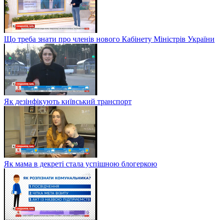
Що треба знати про членів нового Кабінету Міністрів України
Як дезінфікують київський транспорт
Як мама в декреті стала успішною блогеркою