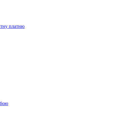
бітну платню
обою