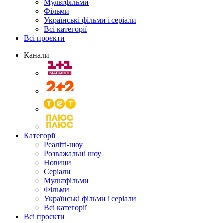
Мультфільми
Фільми
Українські фільми і серіали
Всі категорії
Всі проєкти
Канали
Категорії
Реаліті-шоу
Розважальні шоу
Новини
Серіали
Мультфільми
Фільми
Українські фільми і серіали
Всі категорії
Всі проєкти