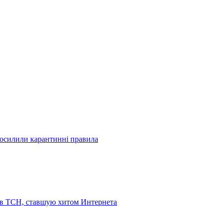
посилили карантинні правила
 в ТСН, ставшую хитом Интернета