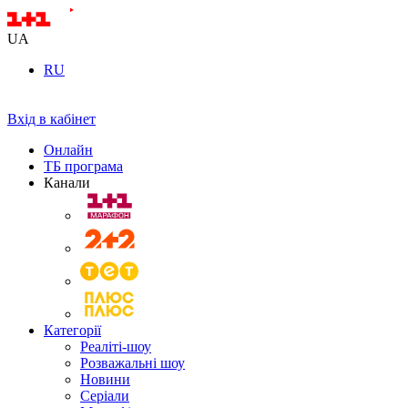
UA
RU
Вхід в кабінет
Онлайн
ТБ програма
Канали
Категорії
Реаліті-шоу
Розважальні шоу
Новини
Серіали