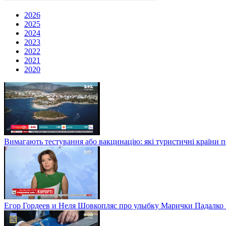
2026
2025
2024
2023
2022
2021
2020
Вимагають тестування або вакцинацію: які туристичні країни 
Егор Гордеев и Неля Шовкопляс про улыбку Марички Падалко