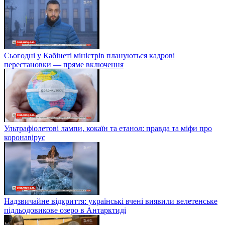
Сьогодні у Кабінеті міністрів плануються кадрові
перестановки — пряме включення
Ультрафіолетові лампи, кокаїн та етанол: правда та міфи про
коронавірус
Надзвичайне відкриття: українські вчені виявили велетенське
підльодовикове озеро в Антарктиді