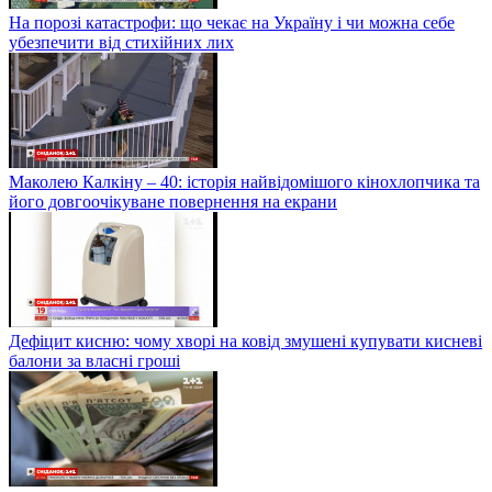
На порозі катастрофи: що чекає на Україну і чи можна себе
убезпечити від стихійних лих
Маколею Калкіну – 40: історія найвідомішого кінохлопчика та
його довгоочікуване повернення на екрани
Дефіцит кисню: чому хворі на ковід змушені купувати кисневі
балони за власні гроші