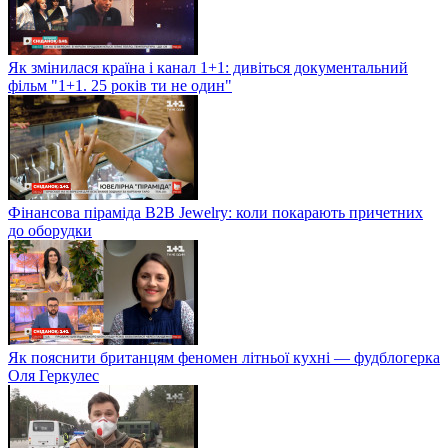
Як змінилася країна і канал 1+1: дивіться документальний
фільм "1+1. 25 років ти не один"
Фінансова піраміда B2B Jewelry: коли покарають причетних
до оборудки
Як пояснити британцям феномен літньої кухні — фудблогерка
Оля Геркулес