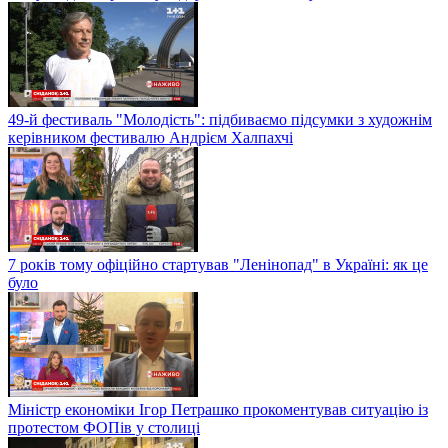
49-й фестиваль "Молодість": підбиваємо підсумки з художнім
керівником фестивалю Андрієм Халпахчі
7 років тому офіційно стартував "Ленінопад" в Україні: як це
було
Міністр економіки Ігор Петрашко прокоментував ситуацію із
протестом ФОПів у столиці