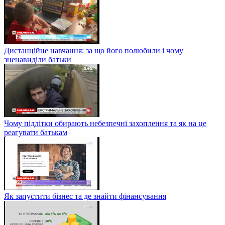
Дистанційне навчання: за що його полюбили і чому
зненавиділи батьки
Чому підлітки обирають небезпечні захоплення та як на це
реагувати батькам
Як запустити бізнес та де знайти фінансування