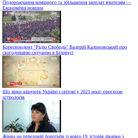
Подорожчання комірного та збільшення зарплат вчителям —
Економічні новини
Кореспондент "Радіо Свобода" Валерій Калиновський про
сьогоднішню ситуацію в Білорусі
Що зірки віщують Україні і світові у 2021 році: прогнози
астрологів
Жінка на передовій боротьби із ковід-19: історія лікарки з