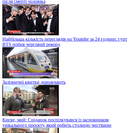
після смерті чоловіка
Найбільша кількість переглядів на Youtube за 24 години: гурт
BTS побив черговий рекорд
Залізничні квитки дорожчають
Києве, мий: Сніданок поспілкувався із засновником
унікального проєкту, який робить столицю чистішою