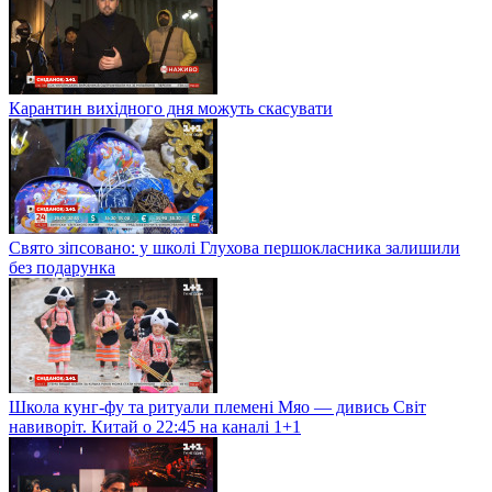
Карантин вихідного дня можуть скасувати
Свято зіпсовано: у школі Глухова першокласника залишили
без подарунка
Школа кунг-фу та ритуали племені Мяо — дивись Світ
навиворіт. Китай о 22:45 на каналі 1+1