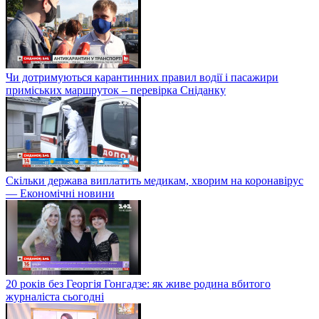
Чи дотримуються карантинних правил водії і пасажири
приміських маршруток – перевірка Сніданку
Скільки держава виплатить медикам, хворим на коронавірус
— Економічні новини
20 років без Георгія Гонгадзе: як живе родина вбитого
журналіста сьогодні