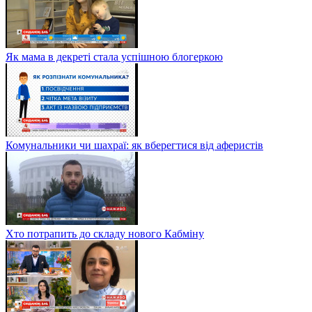
Як мама в декреті стала успішною блогеркою
Комунальники чи шахраї: як вберегтися від аферистів
Хто потрапить до складу нового Кабміну