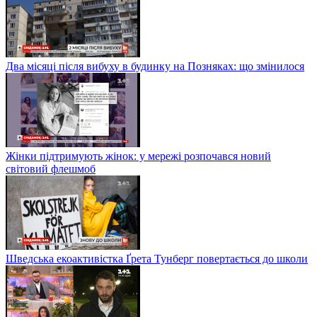
Два місяці після вибуху в будинку на Позняках: що змінилося
Жінки підтримують жінок: у мережі розпочався новий
світовий флешмоб
Шведська екоактивістка Ґрета Тунберг повертається до школи