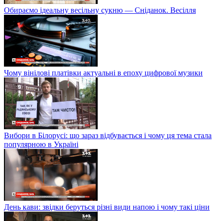
Обираємо ідеальну весільну сукню — Сніданок. Весілля
Чому вінілові платівки актуальні в епоху цифрової музики
Вибори в Білорусі: що зараз відбувається і чому ця тема стала
популярною в Україні
День кави: звідки беруться різні види напою і чому такі ціни