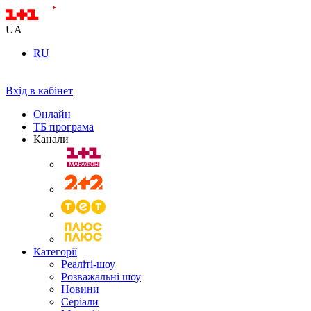
UA
RU
Вхід в кабінет
Онлайн
ТБ програма
Канали
Категорії
Реаліті-шоу
Розважальні шоу
Новини
Серіали