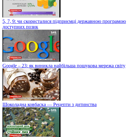
5, 7, 9: чи скористалися підприємці державною програмою
доступних позик
Google – 23: як виникла найбільша пошукова мережа світу
Шоколадна ковбаска — Рецепти з дитинства