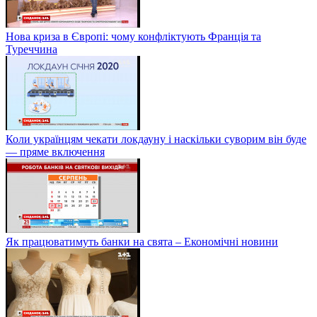
Нова криза в Європі: чому конфліктують Франція та
Туреччина
Коли українцям чекати локдауну і наскільки суворим він буде
— пряме включення
Як працюватимуть банки на свята – Економічні новини