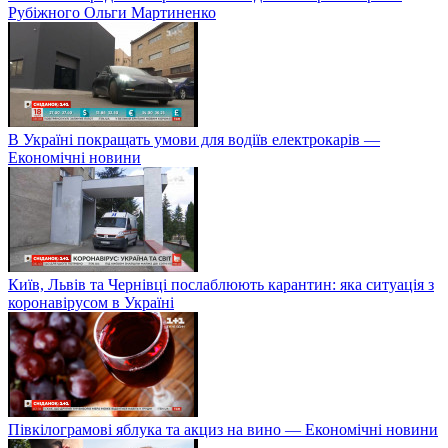
Рубіжного Ольги Мартиненко
В Україні покращать умови для водіїв електрокарів —
Економічні новини
Київ, Львів та Чернівці послаблюють карантин: яка ситуація з
коронавірусом в Україні
Півкілограмові яблука та акциз на вино — Економічні новини