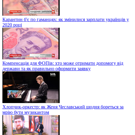
Карантин б'є по гаманцях: як змінилися зарплати українців у
2020 році
Компенсація для ФОПів: хто може отримати допомогу від
держави та як правильно оформити заявку
Хлопчик-оркестр: як Женя Чеславський щодня бореться за
мрію бути музикантом