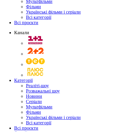
Мультфільми
Фільми
Українські фільми і серіали
Всі категорії
Всі проєкти
Канали
Категорії
Реаліті-шоу
Розважальні шоу
Новини
Серіали
Мультфільми
Фільми
Українські фільми і серіали
Всі категорії
Всі проєкти