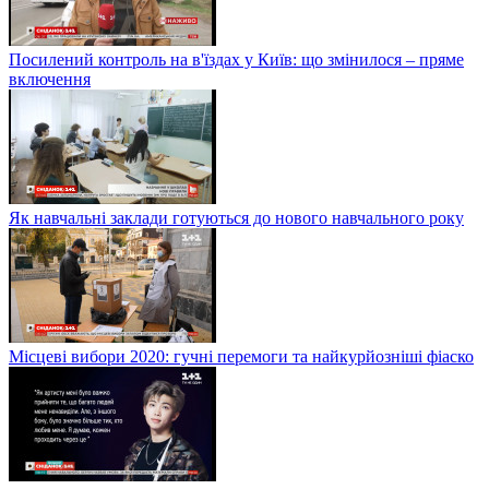
Посилений контроль на в'їздах у Київ: що змінилося – пряме
включення
Як навчальні заклади готуються до нового навчального року
Місцеві вибори 2020: гучні перемоги та найкурйозніші фіаско