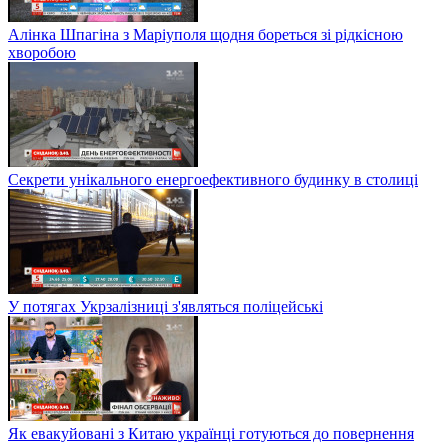
Алінка Шпагіна з Маріуполя щодня бореться зі рідкісною
хворобою
Секрети унікального енергоефективного будинку в столиці
У потягах Укрзалізниці з'являться поліцейські
Як евакуйовані з Китаю українці готуються до повернення