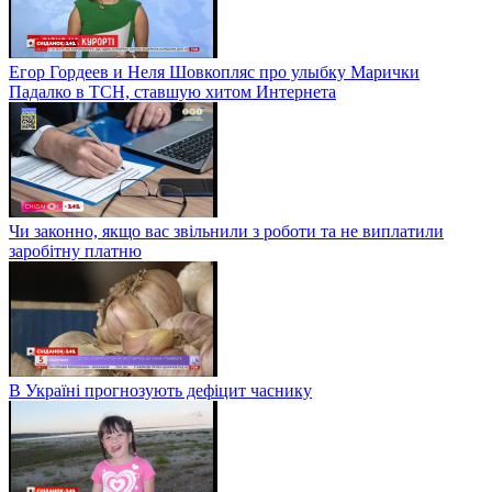
Егор Гордеев и Неля Шовкопляс про улыбку Марички
Падалко в ТСН, ставшую хитом Интернета
Чи законно, якщо вас звільнили з роботи та не виплатили
заробітну платню
В Україні прогнозують дефіцит часнику