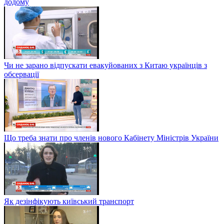
додому
Чи не зарано відпускати евакуйованих з Китаю українців з
обсервації
Що треба знати про членів нового Кабінету Міністрів України
Як дезінфікують київський транспорт