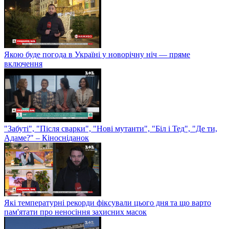
Якою буде погода в Україні у новорічну ніч — пряме
включення
"Забуті", "Після сварки", "Нові мутанти", "Біл і Тед", "Де ти,
Адаме?" – Кіносніданок
Які температурні рекорди фіксували цього дня та що варто
пам'ятати про неносіння захисних масок