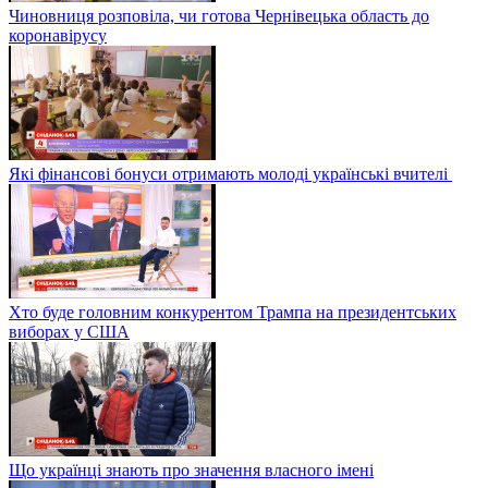
Чиновниця розповіла, чи готова Чернівецька область до
коронавірусу
Які фінансові бонуси отримають молоді українські вчителі
Хто буде головним конкурентом Трампа на президентських
виборах у США
Що українці знають про значення власного імені