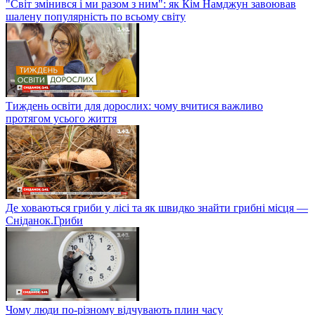
"Світ змінився і ми разом з ним": як Кім Намджун завоював
шалену популярність по всьому світу
Тиждень освіти для дорослих: чому вчитися важливо
протягом усього життя
Де ховаються гриби у лісі та як швидко знайти грибні місця —
Сніданок.Гриби
Чому люди по-різному відчувають плин часу