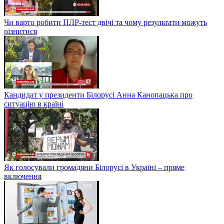
Чи варто робити ПЛР-тест двічі та чому результати можуть
різнитися
Кандидат у президенти Білорусі Анна Канопацька про
ситуацію в країні
Як голосували громадяни Білорусі в Україні – пряме
включення