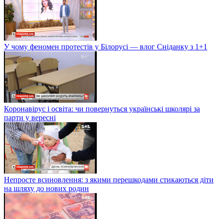
У чому феномен протестів у Білорусі — влог Сніданку з 1+1
Коронавірус і освіта: чи повернуться українські школярі за
парти у вересні
Непросте всиновлення: з якими перешкодами стикаються діти
на шляху до нових родин