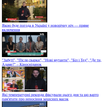
Якою буде погода в Україні у новорічну ніч — пряме
включення
"Забуті", "Після сварки", "Нові мутанти", "Біл і Тед", "Де ти,
Адаме?" – Кіносніданок
Які температурні рекорди фіксували цього дня та що варто
пам'ятати про неносіння захисних масок