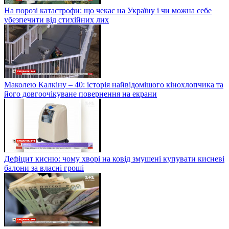
На порозі катастрофи: що чекає на Україну і чи можна себе
убезпечити від стихійних лих
Маколею Калкіну – 40: історія найвідомішого кінохлопчика та
його довгоочікуване повернення на екрани
Дефіцит кисню: чому хворі на ковід змушені купувати кисневі
балони за власні гроші