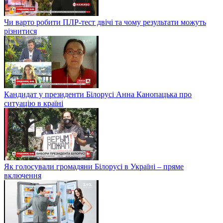
Чи варто робити ПЛР-тест двічі та чому результати можуть
різнитися
Кандидат у президенти Білорусі Анна Канопацька про
ситуацію в країні
Як голосували громадяни Білорусі в Україні – пряме
включення