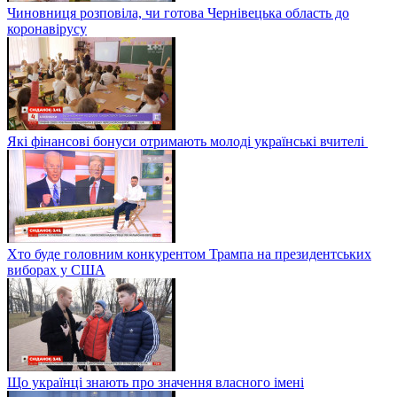
Чиновниця розповіла, чи готова Чернівецька область до
коронавірусу
Які фінансові бонуси отримають молоді українські вчителі
Хто буде головним конкурентом Трампа на президентських
виборах у США
Що українці знають про значення власного імені