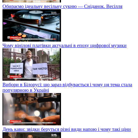
Обираємо ідеальну весільну сукню — Сніданок. Весілля
Чому вінілові платівки актуальні в епоху цифрової музики
Вибори в Білорусі: що зараз відбувається і чому ця тема стала
популярною в Україні
День кави: звідки беруться різні види напою і чому такі ціни