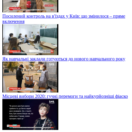
Посилений контроль на в'їздах у Київ: що змінилося – пряме
включення
Як навчальні заклади готуються до нового навчального року
Місцеві вибори 2020: гучні перемоги та найкурйозніші фіаско