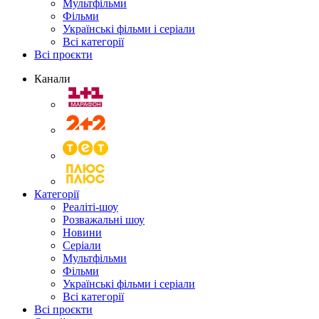
Мультфільми
Фільми
Українські фільми і серіали
Всі категорії
Всі проєкти
Канали
Категорії
Реаліті-шоу
Розважальні шоу
Новини
Серіали
Мультфільми
Фільми
Українські фільми і серіали
Всі категорії
Всі проєкти