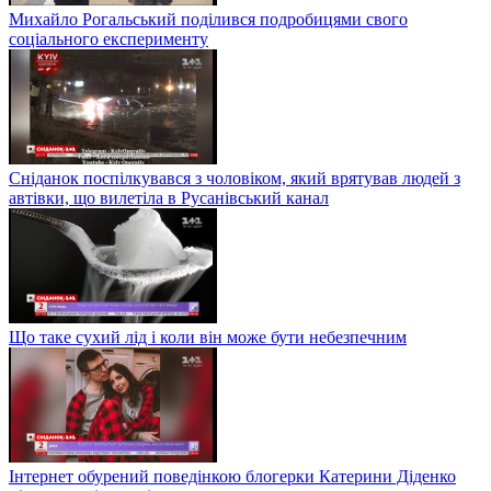
Михайло Рогальський поділився подробицями свого
соціального експерименту
Сніданок поспілкувався з чоловіком, який врятував людей з
автівки, що вилетіла в Русанівський канал
Що таке сухий лід і коли він може бути небезпечним
Інтернет обурений поведінкою блогерки Катерини Діденко