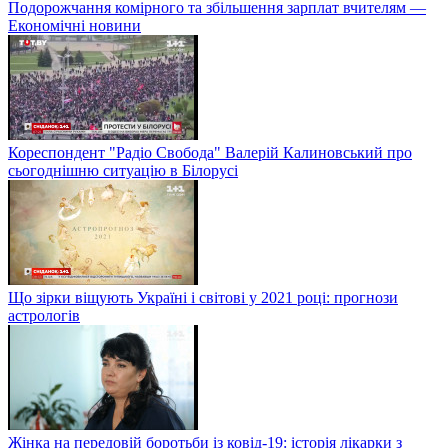
Подорожчання комірного та збільшення зарплат вчителям —
Економічні новини
Кореспондент "Радіо Свобода" Валерій Калиновський про
сьогоднішню ситуацію в Білорусі
Що зірки віщують Україні і світові у 2021 році: прогнози
астрологів
Жінка на передовій боротьби із ковід-19: історія лікарки з