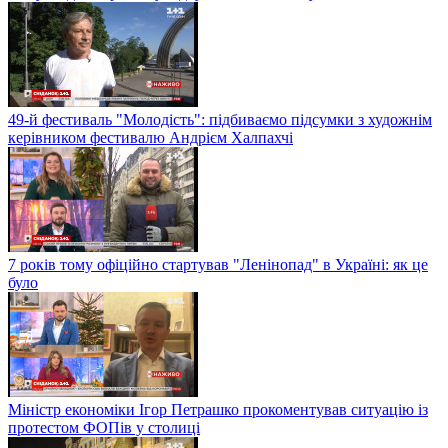
49-й фестиваль "Молодість": підбиваємо підсумки з художнім
керівником фестивалю Андрієм Халпахчі
7 років тому офіційно стартував "Ленінопад" в Україні: як це
було
Міністр економіки Ігор Петрашко прокоментував ситуацію із
протестом ФОПів у столиці