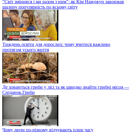
"Світ змінився і ми разом з ним": як Кім Намджун завоював
шалену популярність по всьому світу
Тиждень освіти для дорослих: чому вчитися важливо
протягом усього життя
Де ховаються гриби у лісі та як швидко знайти грибні місця —
Сніданок.Гриби
Чому люди по-різному відчувають плин часу