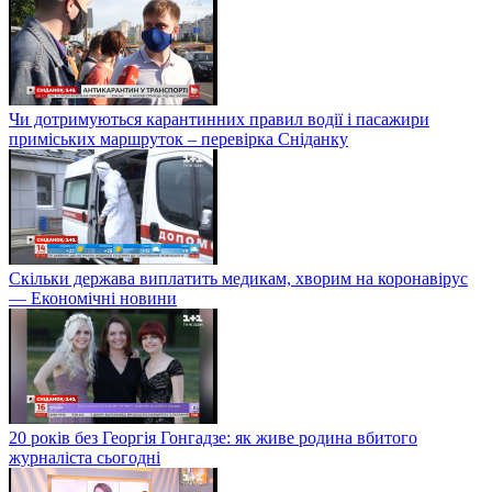
Чи дотримуються карантинних правил водії і пасажири
приміських маршруток – перевірка Сніданку
Скільки держава виплатить медикам, хворим на коронавірус
— Економічні новини
20 років без Георгія Гонгадзе: як живе родина вбитого
журналіста сьогодні