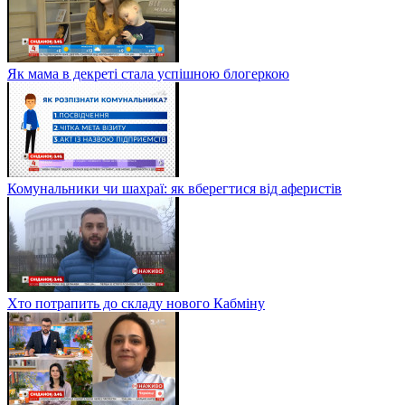
Як мама в декреті стала успішною блогеркою
Комунальники чи шахраї: як вберегтися від аферистів
Хто потрапить до складу нового Кабміну