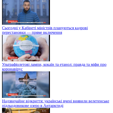
Сьогодні у Кабінеті міністрів плануються кадрові
перестановки — пряме включення
Ультрафіолетові лампи, кокаїн та етанол: правда та міфи про
коронавірус
Надзвичайне відкриття: українські вчені виявили велетенське
підльодовикове озеро в Антарктиді