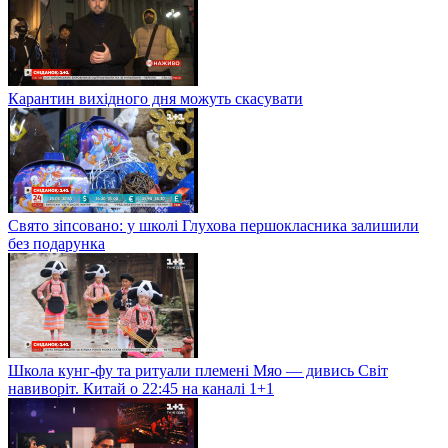
Карантин вихідного дня можуть скасувати
Свято зіпсовано: у школі Глухова першокласника залишили
без подарунка
Школа кунг-фу та ритуали племені Мяо — дивись Світ
навиворіт. Китай о 22:45 на каналі 1+1