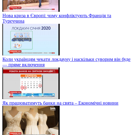
Нова криза в Європі: чому конфліктують Франція та
Туреччина
Коли українцям чекати локдауну і наскільки суворим він буде
— пряме включення
Як працюватимуть банки на свята – Економічні новини