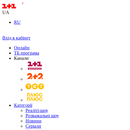
UA
RU
Вхід в кабінет
Онлайн
ТБ програма
Канали
Категорії
Реаліті-шоу
Розважальні шоу
Новини
Серіали