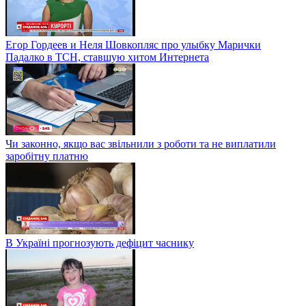
Егор Гордеев и Неля Шовкопляс про улыбку Марички
Падалко в ТСН, ставшую хитом Интернета
Чи законно, якщо вас звільнили з роботи та не виплатили
заробітну платню
В Україні прогнозують дефіцит часнику