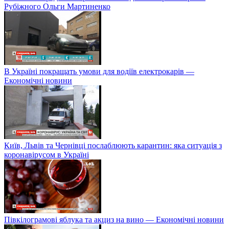
Рубіжного Ольги Мартиненко
В Україні покращать умови для водіїв електрокарів —
Економічні новини
Київ, Львів та Чернівці послаблюють карантин: яка ситуація з
коронавірусом в Україні
Півкілограмові яблука та акциз на вино — Економічні новини