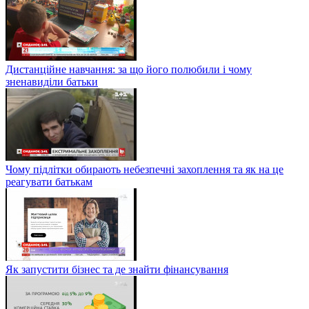
Дистанційне навчання: за що його полюбили і чому
зненавиділи батьки
Чому підлітки обирають небезпечні захоплення та як на це
реагувати батькам
Як запустити бізнес та де знайти фінансування