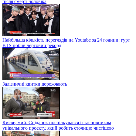
після смерті чоловіка
Найбільша кількість переглядів на Youtube за 24 години: гурт
BTS побив черговий рекорд
Залізничні квитки дорожчають
Києве, мий: Сніданок поспілкувався із засновником
унікального проєкту, який робить столицю чистішою