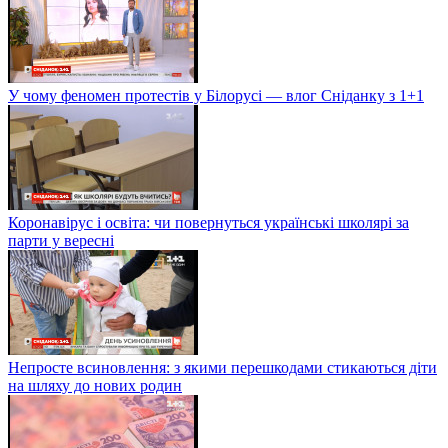
У чому феномен протестів у Білорусі — влог Сніданку з 1+1
Коронавірус і освіта: чи повернуться українські школярі за
парти у вересні
Непросте всиновлення: з якими перешкодами стикаються діти
на шляху до нових родин