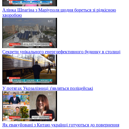
Алінка Шпагіна з Маріуполя щодня бореться зі рідкісною
хворобою
Секрети унікального енергоефективного будинку в столиці
У потягах Укрзалізниці з'являться поліцейські
Як евакуйовані з Китаю українці готуються до повернення