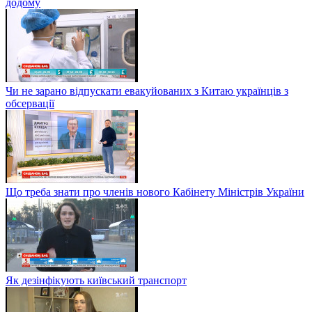
додому
Чи не зарано відпускати евакуйованих з Китаю українців з
обсервації
Що треба знати про членів нового Кабінету Міністрів України
Як дезінфікують київський транспорт