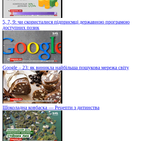
5, 7, 9: чи скористалися підприємці державною програмою
доступних позик
Google – 23: як виникла найбільша пошукова мережа світу
Шоколадна ковбаска — Рецепти з дитинства