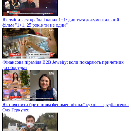
Як змінилася країна і канал 1+1: дивіться документальний
фільм "1+1. 25 років ти не один"
Фінансова піраміда B2B Jewelry: коли покарають причетних
до оборудки
Як пояснити британцям феномен літньої кухні — фудблогерка
Оля Геркулес