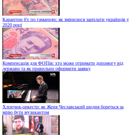
Карантин б'є по гаманцях: як змінилися зарплати українців у
2020 році
Компенсація для ФОПів: хто може отримати допомогу від
держави та як правильно оформити заявку
Хлопчик-оркестр: як Женя Чеславський щодня бореться за
мрію бути музикантом