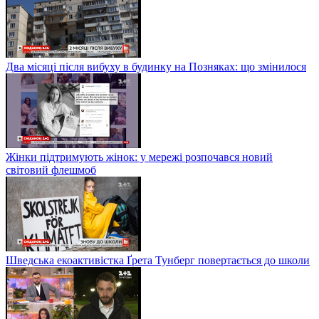
Два місяці після вибуху в будинку на Позняках: що змінилося
Жінки підтримують жінок: у мережі розпочався новий
світовий флешмоб
Шведська екоактивістка Ґрета Тунберг повертається до школи