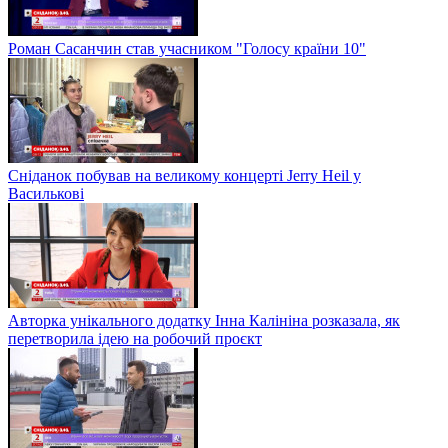
Роман Сасанчин став учасником "Голосу країни 10"
Сніданок побував на великому концерті Jerry Heil у
Василькові
Авторка унікального додатку Інна Калініна розказала, як
перетворила ідею на робочий проєкт