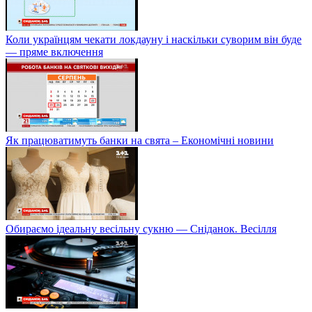
Коли українцям чекати локдауну і наскільки суворим він буде
— пряме включення
Як працюватимуть банки на свята – Економічні новини
Обираємо ідеальну весільну сукню — Сніданок. Весілля