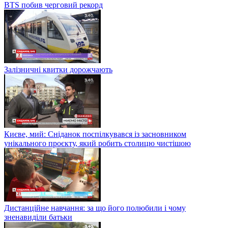
BTS побив черговий рекорд
Залізничні квитки дорожчають
Києве, мий: Сніданок поспілкувався із засновником
унікального проєкту, який робить столицю чистішою
Дистанційне навчання: за що його полюбили і чому
зненавиділи батьки