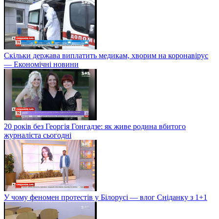
Скільки держава виплатить медикам, хворим на коронавірус
— Економічні новини
20 років без Георгія Гонгадзе: як живе родина вбитого
журналіста сьогодні
У чому феномен протестів у Білорусі — влог Сніданку з 1+1