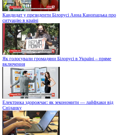
Кандидат у президенти Білорусі Анна Канопацька про
ситуацію в країні
Як голосували громадяни Білорусі в Україні – пряме
включення
Електрика здорожчає: як зекономити — лайфхаки від
Сніданку