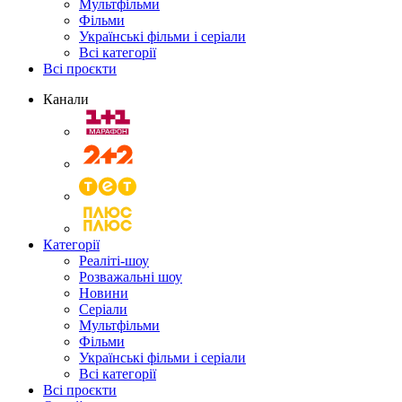
Мультфільми
Фільми
Українські фільми і серіали
Всі категорії
Всі проєкти
Канали
Категорії
Реаліті-шоу
Розважальні шоу
Новини
Серіали
Мультфільми
Фільми
Українські фільми і серіали
Всі категорії
Всі проєкти