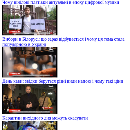
Чому вінілові платівки актуальні в епоху цифрової музики
Вибори в Білорусі: що зараз відбувається і чому ця тема стала
популярною в Україні
День кави: звідки беруться різні види напою і чому такі ціни
Карантин вихідного дня можуть скасувати