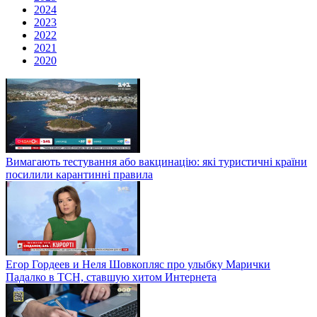
2024
2023
2022
2021
2020
Вимагають тестування або вакцинацію: які туристичні країни
посилили карантинні правила
Егор Гордеев и Неля Шовкопляс про улыбку Марички
Падалко в ТСН, ставшую хитом Интернета