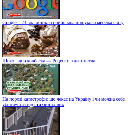
Google – 23: як виникла найбільша пошукова мережа світу
Шоколадна ковбаска — Рецепти з дитинства
На порозі катастрофи: що чекає на Україну і чи можна себе
убезпечити від стихійних лих