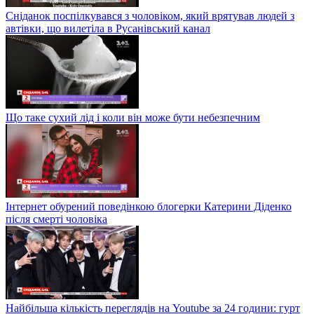
Сніданок поспілкувався з чоловіком, який врятував людей з
автівки, що вилетіла в Русанівський канал
Що таке сухий лід і коли він може бути небезпечним
Інтернет обурений поведінкою блогерки Катерини Діденко
після смерті чоловіка
Найбільша кількість переглядів на Youtube за 24 години: гурт