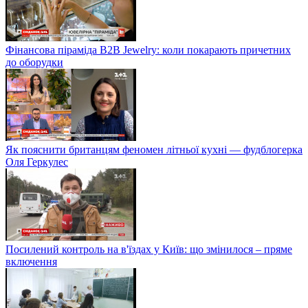
Фінансова піраміда B2B Jewelry: коли покарають причетних
до оборудки
Як пояснити британцям феномен літньої кухні — фудблогерка
Оля Геркулес
Посилений контроль на в'їздах у Київ: що змінилося – пряме
включення