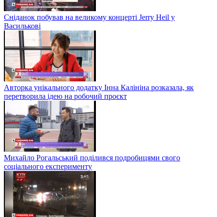
Сніданок побував на великому концерті Jerry Heil у
Василькові
Авторка унікального додатку Інна Калініна розказала, як
перетворила ідею на робочий проєкт
Михайло Рогальський поділився подробицями свого
соціального експерименту