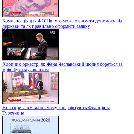
Компенсація для ФОПів: хто може отримати допомогу від
держави та як правильно оформити заявку
Хлопчик-оркестр: як Женя Чеславський щодня бореться за
мрію бути музикантом
Нова криза в Європі: чому конфліктують Франція та
Туреччина