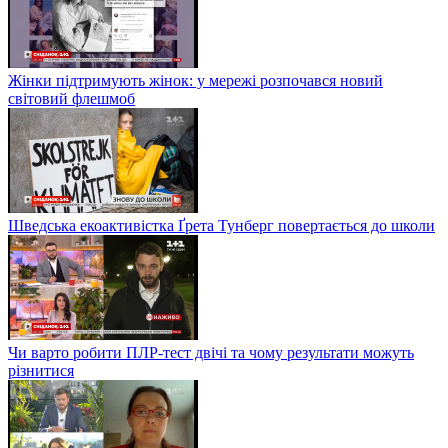
Жінки підтримують жінок: у мережі розпочався новий
світовий флешмоб
Шведська екоактивістка Ґрета Тунберг повертається до школи
Чи варто робити ПЛР-тест двічі та чому результати можуть
різнитися