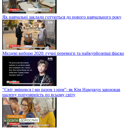
Як навчальні заклади готуються до нового навчального року
Місцеві вибори 2020: гучні перемоги та найкурйозніші фіаско
"Світ змінився і ми разом з ним": як Кім Намджун завоював
шалену популярність по всьому світу