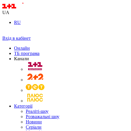
UA
RU
Вхід в кабінет
Онлайн
ТБ програма
Канали
Категорії
Реаліті-шоу
Розважальні шоу
Новини
Серіали