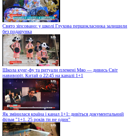
Свято зіпсовано: у школі Глухова першокласника залишили
без подарунка
Школа кунг-фу та ритуали племені Мяо — дивись Світ
навиворіт. Китай о 22:45 на каналі 1+1
Як змінилася країна і канал 1+1: дивіться документальний
фільм "1+1. 25 років ти не один"