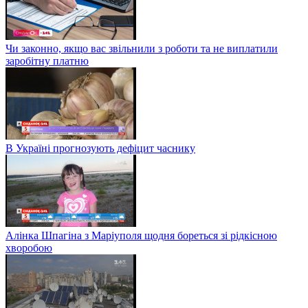
Чи законно, якщо вас звільнили з роботи та не виплатили
заробітну платню
В Україні прогнозують дефіцит часнику
Алінка Шпагіна з Маріуполя щодня бореться зі рідкісною
хворобою