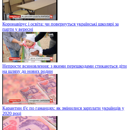
Коронавірус і освіта: чи повернуться українські школярі за
парти у вересні
Непросте всиновлення: з якими перешкодами стикаються діти
на шляху до нових родин
Карантин б'є по гаманцях: як змінилися зарплати українців у
2020 році