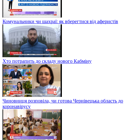
Комунальники чи шахраї: як вберегтися від аферистів
Хто потрапить до складу нового Кабміну
Чиновниця розповіла, чи готова Чернівецька область до
коронавірусу