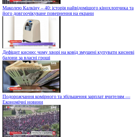
Маколею Калкіну – 40: історія найвідомішого кінохлопчика та
його довгоочікуване повернення на екрани
Дефіцит кисню: чому хворі на ковід змушені купувати кисневі
балони за власні гроші
Подорожчання комірного та збільшення зарплат вчителям —
Економічні новини