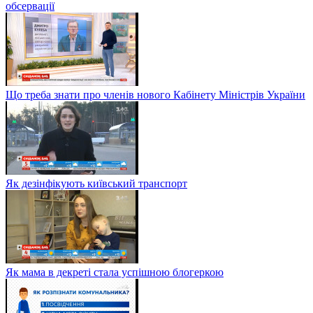
обсервації
Що треба знати про членів нового Кабінету Міністрів України
Як дезінфікують київський транспорт
Як мама в декреті стала успішною блогеркою