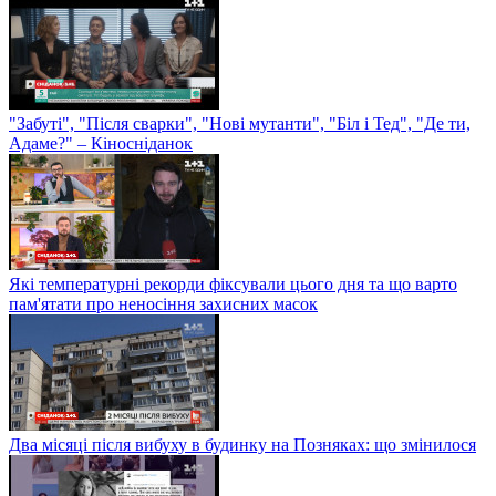
"Забуті", "Після сварки", "Нові мутанти", "Біл і Тед", "Де ти,
Адаме?" – Кіносніданок
Які температурні рекорди фіксували цього дня та що варто
пам'ятати про неносіння захисних масок
Два місяці після вибуху в будинку на Позняках: що змінилося