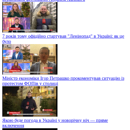
7 років тому офіційно стартував "Ленінопад" в Україні: як це
було
Міністр економіки Ігор Петрашко прокоментував ситуацію із
протестом ФОПів у столиці
Якою буде погода в Україні у новорічну ніч — пряме
включення