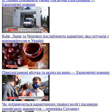
Економічні новини
Київ, Львів та Чернівці послаблюють карантин: яка ситуація з
коронавірусом в Україні
Півкілограмові яблука та акциз на вино — Економічні новини
Чи дотримуються карантинних правил водії і пасажири
приміських маршруток – перевірка Сніданку