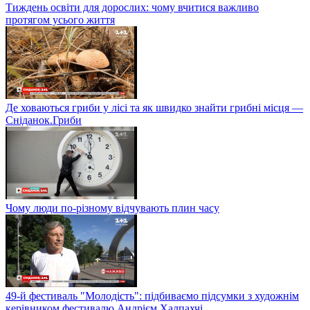
Тиждень освіти для дорослих: чому вчитися важливо
протягом усього життя
Де ховаються гриби у лісі та як швидко знайти грибні місця —
Сніданок.Гриби
Чому люди по-різному відчувають плин часу
49-й фестиваль "Молодість": підбиваємо підсумки з художнім
керівником фестивалю Андрієм Халпахчі