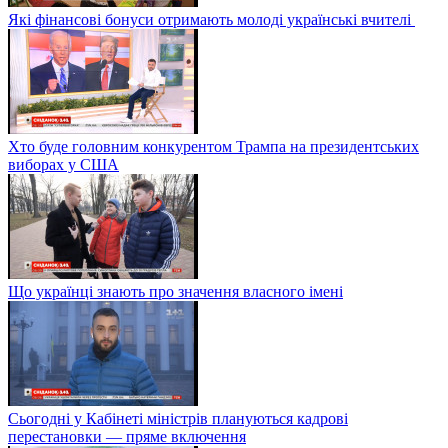
Які фінансові бонуси отримають молоді українські вчителі
Хто буде головним конкурентом Трампа на президентських
виборах у США
Що українці знають про значення власного імені
Сьогодні у Кабінеті міністрів плануються кадрові
перестановки — пряме включення