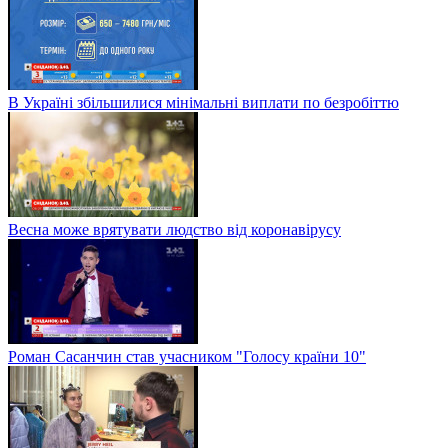
В Україні збільшилися мінімальні виплати по безробіттю
Весна може врятувати людство від коронавірусу
Роман Сасанчин став учасником "Голосу країни 10"