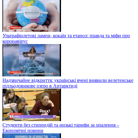
Ультрафіолетові лампи, кокаїн та етанол: правда та міфи про
коронавірус
Надзвичайне відкриття: українські вчені виявили велетенське
підльодовикове озеро в Антарктиді
Студенти без стипендій та низькі тарифи за опалення –
Економічні новини