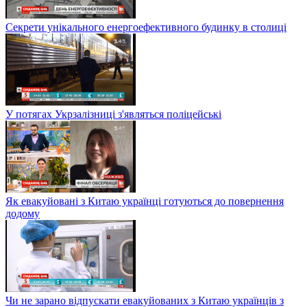
Секрети унікального енергоефективного будинку в столиці
У потягах Укрзалізниці з'являться поліцейські
Як евакуйовані з Китаю українці готуються до повернення
додому
Чи не зарано відпускати евакуйованих з Китаю українців з