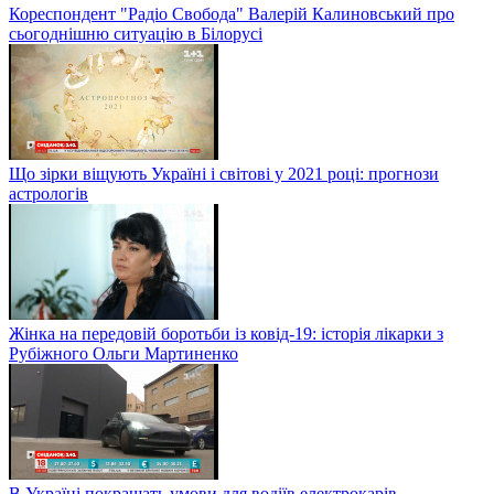
Кореспондент "Радіо Свобода" Валерій Калиновський про
сьогоднішню ситуацію в Білорусі
Що зірки віщують Україні і світові у 2021 році: прогнози
астрологів
Жінка на передовій боротьби із ковід-19: історія лікарки з
Рубіжного Ольги Мартиненко
В Україні покращать умови для водіїв електрокарів —