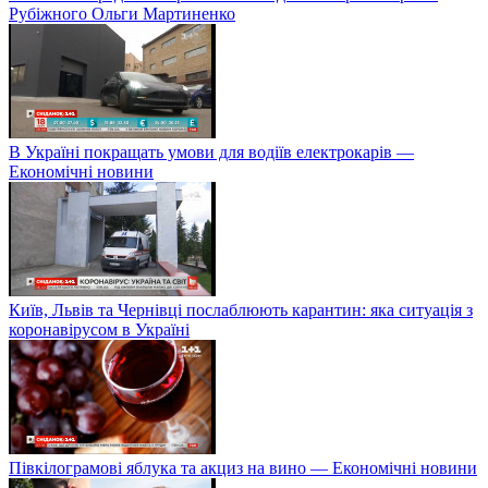
Рубіжного Ольги Мартиненко
В Україні покращать умови для водіїв електрокарів —
Економічні новини
Київ, Львів та Чернівці послаблюють карантин: яка ситуація з
коронавірусом в Україні
Півкілограмові яблука та акциз на вино — Економічні новини