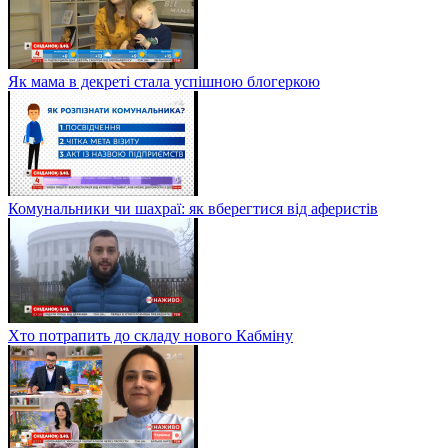
Як мама в декреті стала успішною блогеркою
Комунальники чи шахраї: як вберегтися від аферистів
Хто потрапить до складу нового Кабміну