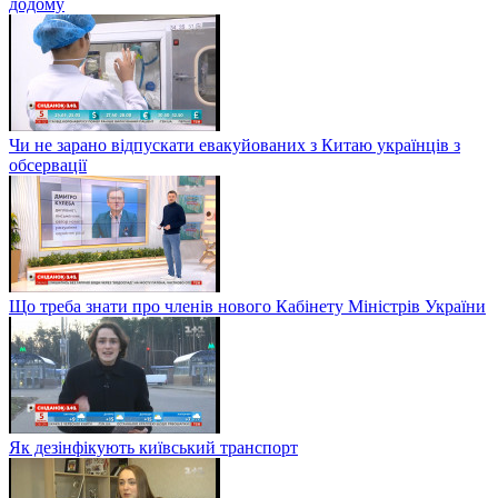
додому
Чи не зарано відпускати евакуйованих з Китаю українців з
обсервації
Що треба знати про членів нового Кабінету Міністрів України
Як дезінфікують київський транспорт