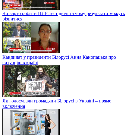
Чи варто робити ПЛР-тест двічі та чому результати можуть
різнитися
Кандидат у президенти Білорусі Анна Канопацька про
ситуацію в країні
Як голосували громадяни Білорусі в Україні – пряме
включення