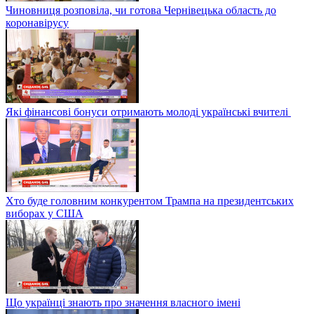
Чиновниця розповіла, чи готова Чернівецька область до
коронавірусу
Які фінансові бонуси отримають молоді українські вчителі
Хто буде головним конкурентом Трампа на президентських
виборах у США
Що українці знають про значення власного імені