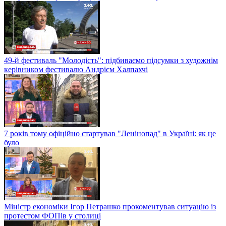
49-й фестиваль "Молодість": підбиваємо підсумки з художнім
керівником фестивалю Андрієм Халпахчі
7 років тому офіційно стартував "Ленінопад" в Україні: як це
було
Міністр економіки Ігор Петрашко прокоментував ситуацію із
протестом ФОПів у столиці