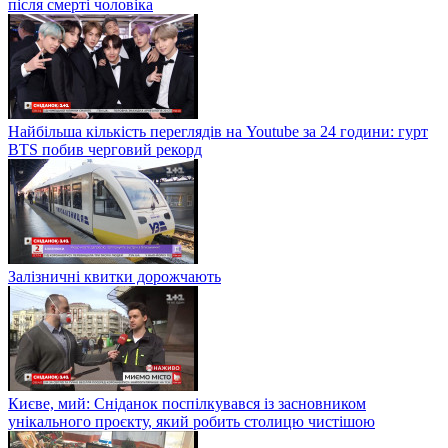
після смерті чоловіка
Найбільша кількість переглядів на Youtube за 24 години: гурт
BTS побив черговий рекорд
Залізничні квитки дорожчають
Києве, мий: Сніданок поспілкувався із засновником
унікального проєкту, який робить столицю чистішою