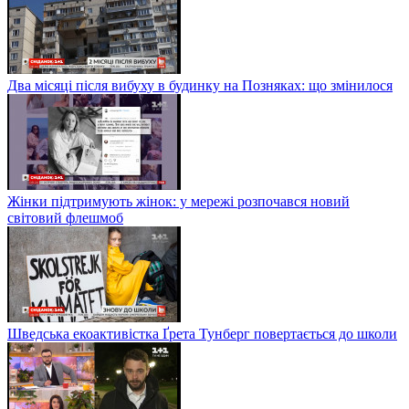
Два місяці після вибуху в будинку на Позняках: що змінилося
Жінки підтримують жінок: у мережі розпочався новий
світовий флешмоб
Шведська екоактивістка Ґрета Тунберг повертається до школи