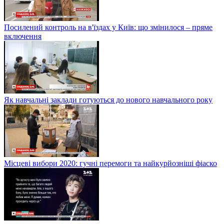
Посилений контроль на в'їздах у Київ: що змінилося – пряме
включення
Як навчальні заклади готуються до нового навчального року
Місцеві вибори 2020: гучні перемоги та найкурйозніші фіаско