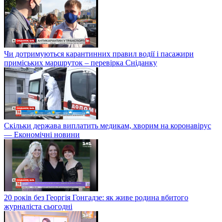
Чи дотримуються карантинних правил водії і пасажири
приміських маршруток – перевірка Сніданку
Скільки держава виплатить медикам, хворим на коронавірус
— Економічні новини
20 років без Георгія Гонгадзе: як живе родина вбитого
журналіста сьогодні