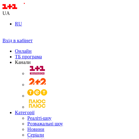
UA
RU
Вхід в кабінет
Онлайн
ТБ програма
Канали
Категорії
Реаліті-шоу
Розважальні шоу
Новини
Серіали