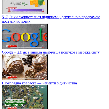
5, 7, 9: чи скористалися підприємці державною програмою
доступних позик
Google – 23: як виникла найбільша пошукова мережа світу
Шоколадна ковбаска — Рецепти з дитинства