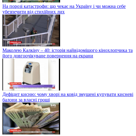
На порозі катастрофи: що чекає на Україну і чи можна себе
убезпечити від стихійних лих
Маколею Калкіну – 40: історія найвідомішого кінохлопчика та
його довгоочікуване повернення на екрани
Дефіцит кисню: чому хворі на ковід змушені купувати кисневі
балони за власні гроші