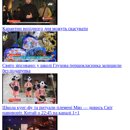
Карантин вихідного дня можуть скасувати
Свято зіпсовано: у школі Глухова першокласника залишили
без подарунка
Школа кунг-фу та ритуали племені Мяо — дивись Світ
навиворіт. Китай о 22:45 на каналі 1+1