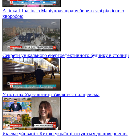
Алінка Шпагіна з Маріуполя щодня бореться зі рідкісною
хворобою
Секрети унікального енергоефективного будинку в столиці
У потягах Укрзалізниці з'являться поліцейські
Як евакуйовані з Китаю українці готуються до повернення