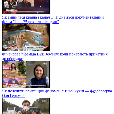
Як змінилася країна і канал 1+1: дивіться документальний
фільм "1+1. 25 років ти не один"
Фінансова піраміда B2B Jewelry: коли покарають причетних
до оборудки
Як пояснити британцям феномен літньої кухні — фудблогерка
Оля Геркулес