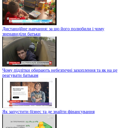
Дистанційне навчання: за що його полюбили і чому
зненавиділи батьки
Чому підлітки обирають небезпечні захоплення та як на це
реагувати батькам
Як запустити бізнес та де знайти фінансування