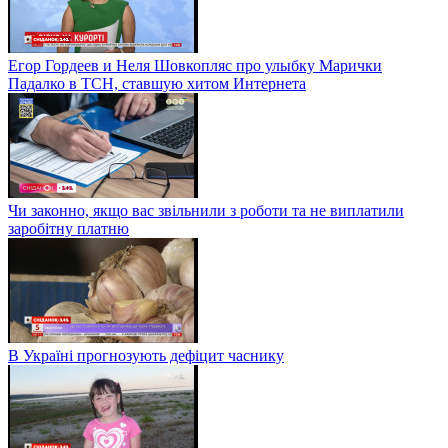
Егор Гордеев и Неля Шовкопляс про улыбку Марички
Падалко в ТСН, ставшую хитом Интернета
Чи законно, якщо вас звільнили з роботи та не виплатили
заробітну платню
В Україні прогнозують дефіцит часнику