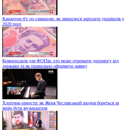
Карантин б'є по гаманцях: як змінилися зарплати українців у
2020 році
Компенсація для ФОПів: хто може отримати допомогу від
держави та як правильно оформити заявку
Хлопчик-оркестр: як Женя Чеславський щодня бореться за
мрію бути музикантом