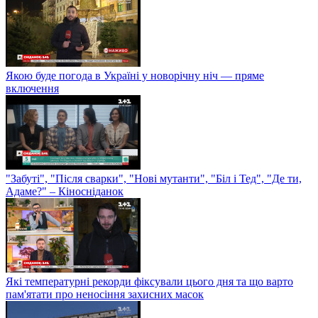
Якою буде погода в Україні у новорічну ніч — пряме
включення
"Забуті", "Після сварки", "Нові мутанти", "Біл і Тед", "Де ти,
Адаме?" – Кіносніданок
Які температурні рекорди фіксували цього дня та що варто
пам'ятати про неносіння захисних масок