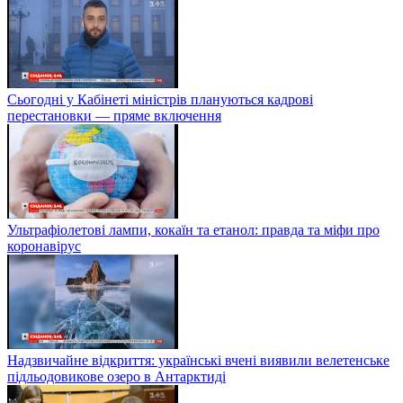
Сьогодні у Кабінеті міністрів плануються кадрові
перестановки — пряме включення
Ультрафіолетові лампи, кокаїн та етанол: правда та міфи про
коронавірус
Надзвичайне відкриття: українські вчені виявили велетенське
підльодовикове озеро в Антарктиді