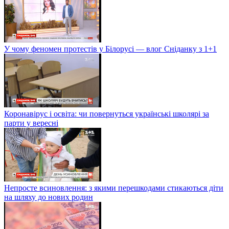
У чому феномен протестів у Білорусі — влог Сніданку з 1+1
Коронавірус і освіта: чи повернуться українські школярі за
парти у вересні
Непросте всиновлення: з якими перешкодами стикаються діти
на шляху до нових родин