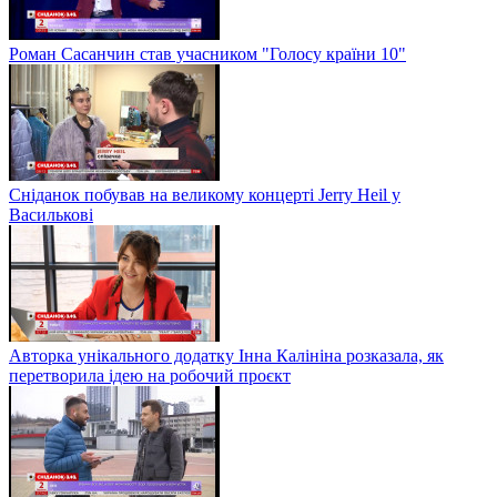
Роман Сасанчин став учасником "Голосу країни 10"
Сніданок побував на великому концерті Jerry Heil у
Василькові
Авторка унікального додатку Інна Калініна розказала, як
перетворила ідею на робочий проєкт