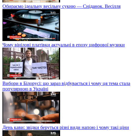
Обираємо ідеальну весільну сукню — Сніданок. Весілля
Чому вінілові платівки актуальні в епоху цифрової музики
Вибори в Білорусі: що зараз відбувається і чому ця тема стала
популярною в Україні
День кави: звідки беруться різні види напою і чому такі ціни