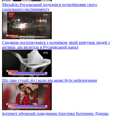
Михайло Рогальський поділився подробицями свого
соціального експерименту
Сніданок поспілкувався з чоловіком, який врятував людей з
автівки, що вилетіла в Русанівський канал
Що таке сухий лід і коли він може бути небезпечним
Інтернет обурений поведінкою блогерки Катерини Діденко