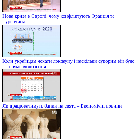
Нова криза в Європі: чому конфліктують Франція та
Туреччина
Коли українцям чекати локдауну і наскільки суворим він буде
— пряме включення
Як працюватимуть банки на свята – Економічні новини