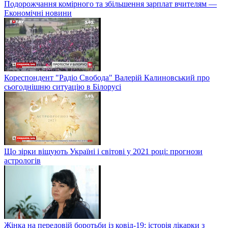
Подорожчання комірного та збільшення зарплат вчителям —
Економічні новини
Кореспондент "Радіо Свобода" Валерій Калиновський про
сьогоднішню ситуацію в Білорусі
Що зірки віщують Україні і світові у 2021 році: прогнози
астрологів
Жінка на передовій боротьби із ковід-19: історія лікарки з