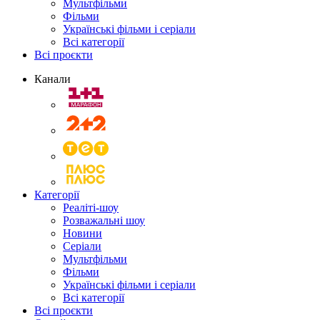
Мультфільми
Фільми
Українські фільми і серіали
Всі категорії
Всі проєкти
Канали
Категорії
Реаліті-шоу
Розважальні шоу
Новини
Серіали
Мультфільми
Фільми
Українські фільми і серіали
Всі категорії
Всі проєкти