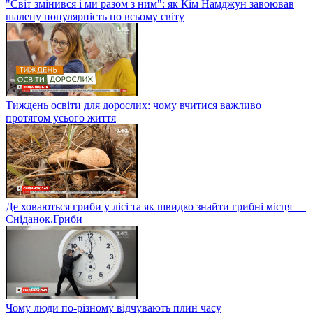
"Світ змінився і ми разом з ним": як Кім Намджун завоював
шалену популярність по всьому світу
Тиждень освіти для дорослих: чому вчитися важливо
протягом усього життя
Де ховаються гриби у лісі та як швидко знайти грибні місця —
Сніданок.Гриби
Чому люди по-різному відчувають плин часу