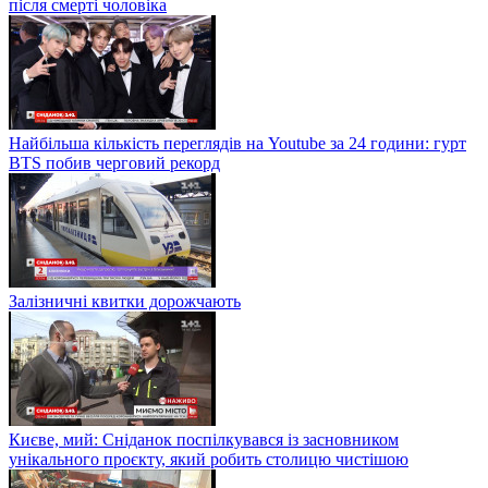
після смерті чоловіка
Найбільша кількість переглядів на Youtube за 24 години: гурт
BTS побив черговий рекорд
Залізничні квитки дорожчають
Києве, мий: Сніданок поспілкувався із засновником
унікального проєкту, який робить столицю чистішою