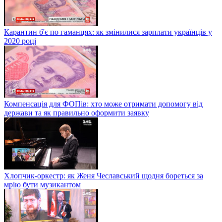
Карантин б'є по гаманцях: як змінилися зарплати українців у
2020 році
Компенсація для ФОПів: хто може отримати допомогу від
держави та як правильно оформити заявку
Хлопчик-оркестр: як Женя Чеславський щодня бореться за
мрію бути музикантом