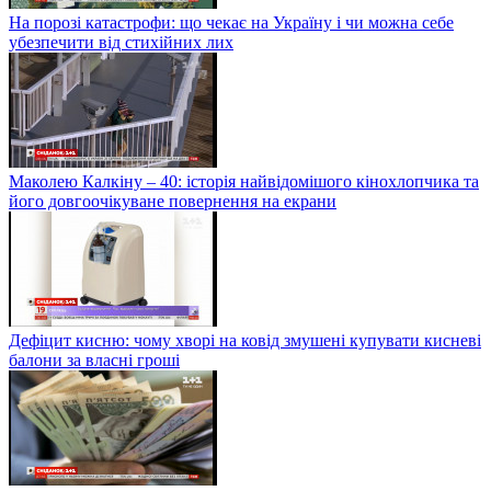
На порозі катастрофи: що чекає на Україну і чи можна себе
убезпечити від стихійних лих
Маколею Калкіну – 40: історія найвідомішого кінохлопчика та
його довгоочікуване повернення на екрани
Дефіцит кисню: чому хворі на ковід змушені купувати кисневі
балони за власні гроші