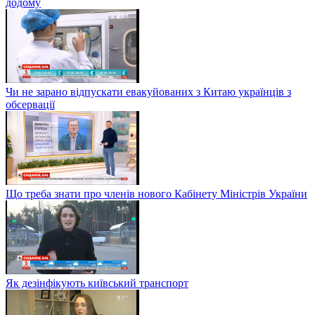
додому
Чи не зарано відпускати евакуйованих з Китаю українців з
обсервації
Що треба знати про членів нового Кабінету Міністрів України
Як дезінфікують київський транспорт