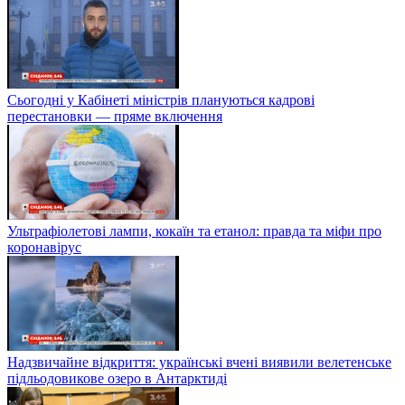
Сьогодні у Кабінеті міністрів плануються кадрові
перестановки — пряме включення
Ультрафіолетові лампи, кокаїн та етанол: правда та міфи про
коронавірус
Надзвичайне відкриття: українські вчені виявили велетенське
підльодовикове озеро в Антарктиді