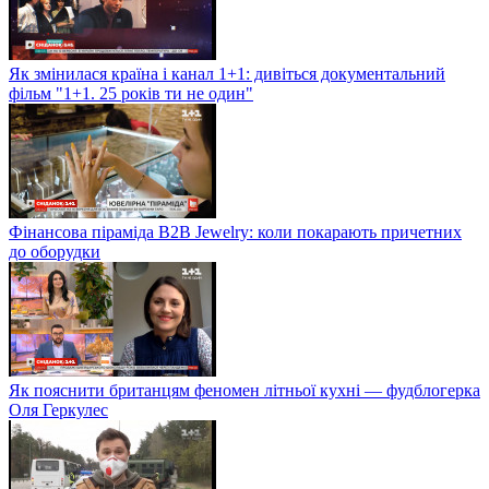
Як змінилася країна і канал 1+1: дивіться документальний
фільм "1+1. 25 років ти не один"
Фінансова піраміда B2B Jewelry: коли покарають причетних
до оборудки
Як пояснити британцям феномен літньої кухні — фудблогерка
Оля Геркулес