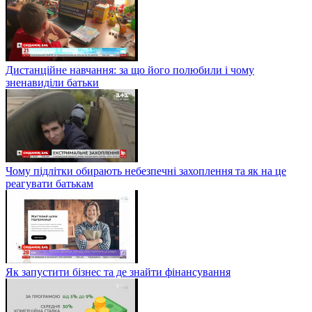
Дистанційне навчання: за що його полюбили і чому
зненавиділи батьки
Чому підлітки обирають небезпечні захоплення та як на це
реагувати батькам
Як запустити бізнес та де знайти фінансування