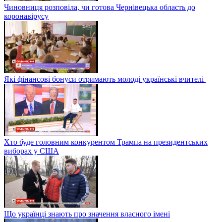
Чиновниця розповіла, чи готова Чернівецька область до
коронавірусу
Які фінансові бонуси отримають молоді українські вчителі
Хто буде головним конкурентом Трампа на президентських
виборах у США
Що українці знають про значення власного імені