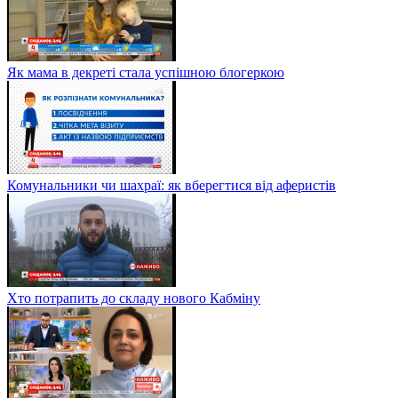
Як мама в декреті стала успішною блогеркою
Комунальники чи шахраї: як вберегтися від аферистів
Хто потрапить до складу нового Кабміну