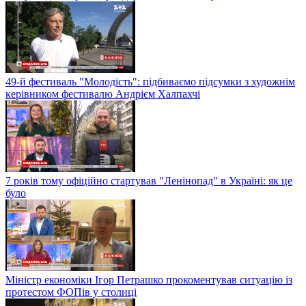
49-й фестиваль "Молодість": підбиваємо підсумки з художнім
керівником фестивалю Андрієм Халпахчі
7 років тому офіційно стартував "Ленінопад" в Україні: як це
було
Міністр економіки Ігор Петрашко прокоментував ситуацію із
протестом ФОПів у столиці