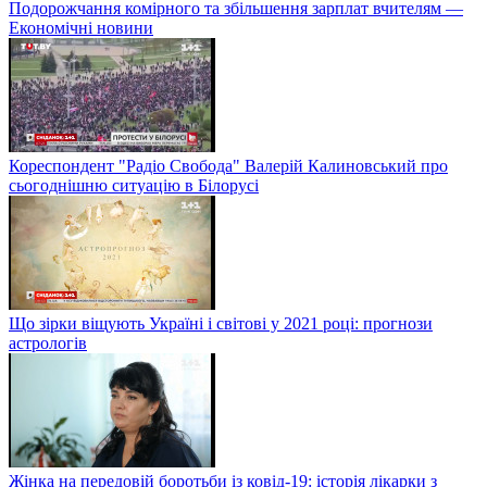
Подорожчання комірного та збільшення зарплат вчителям —
Економічні новини
Кореспондент "Радіо Свобода" Валерій Калиновський про
сьогоднішню ситуацію в Білорусі
Що зірки віщують Україні і світові у 2021 році: прогнози
астрологів
Жінка на передовій боротьби із ковід-19: історія лікарки з