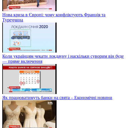
Нова криза в Європі: чому конфліктують Франція та
Туреччина
Коли українцям чекати локдауну і наскільки суворим він буде
— пряме включення
Як працюватимуть банки на свята – Економічні новини