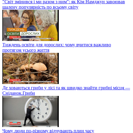
"Світ змінився і ми разом з ним": як Кім Намджун завоював
шалену популярність по всьому світу
Тиждень освіти для дорослих: чому вчитися важливо
протягом усього життя
Де ховаються гриби у лісі та як швидко знайти грибні місця —
Сніданок.Гриби
Чому люди по-різному відчувають плин часу