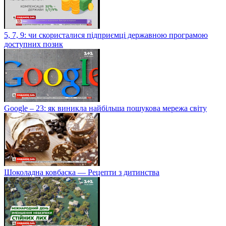
5, 7, 9: чи скористалися підприємці державною програмою
доступних позик
Google – 23: як виникла найбільша пошукова мережа світу
Шоколадна ковбаска — Рецепти з дитинства