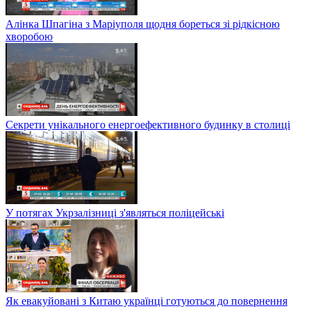
Алінка Шпагіна з Маріуполя щодня бореться зі рідкісною
хворобою
Секрети унікального енергоефективного будинку в столиці
У потягах Укрзалізниці з'являться поліцейські
Як евакуйовані з Китаю українці готуються до повернення