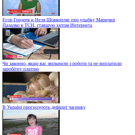
Егор Гордеев и Неля Шовкопляс про улыбку Марички
Падалко в ТСН, ставшую хитом Интернета
Чи законно, якщо вас звільнили з роботи та не виплатили
заробітну платню
В Україні прогнозують дефіцит часнику