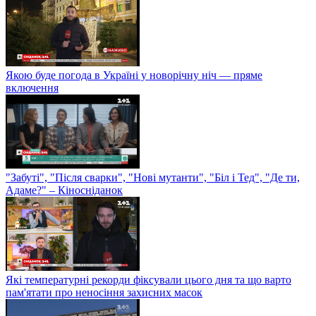
Якою буде погода в Україні у новорічну ніч — пряме
включення
"Забуті", "Після сварки", "Нові мутанти", "Біл і Тед", "Де ти,
Адаме?" – Кіносніданок
Які температурні рекорди фіксували цього дня та що варто
пам'ятати про неносіння захисних масок