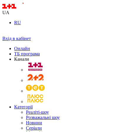
UA
RU
Вхід в кабінет
Онлайн
ТБ програма
Канали
Категорії
Реаліті-шоу
Розважальні шоу
Новини
Серіали