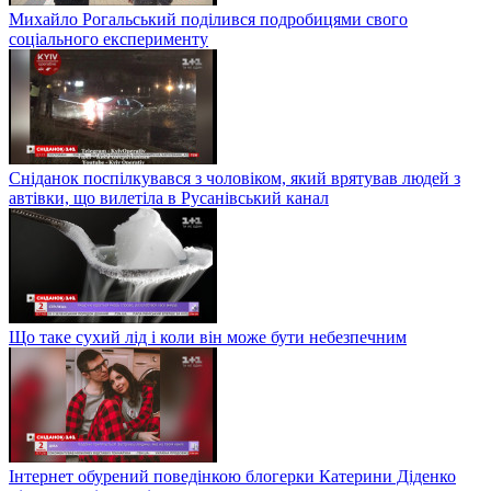
Михайло Рогальський поділився подробицями свого
соціального експерименту
Сніданок поспілкувався з чоловіком, який врятував людей з
автівки, що вилетіла в Русанівський канал
Що таке сухий лід і коли він може бути небезпечним
Інтернет обурений поведінкою блогерки Катерини Діденко