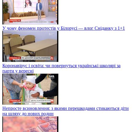
У чому феномен протестів у Білорусі — влог Сніданку з 1+1
Коронавірус і освіта: чи повернуться українські школярі за
парти у вересні
Непросте всиновлення: з якими перешкодами стикаються діти
на шляху до нових родин