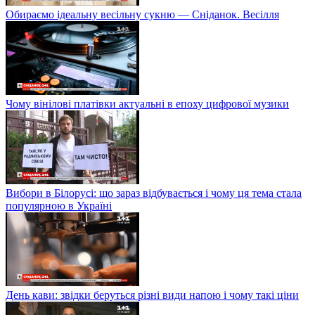
Обираємо ідеальну весільну сукню — Сніданок. Весілля
Чому вінілові платівки актуальні в епоху цифрової музики
Вибори в Білорусі: що зараз відбувається і чому ця тема стала
популярною в Україні
День кави: звідки беруться різні види напою і чому такі ціни