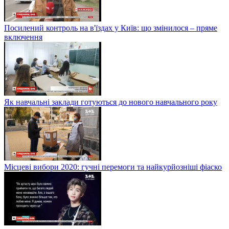
Посилений контроль на в'їздах у Київ: що змінилося – пряме
включення
Як навчальні заклади готуються до нового навчального року
Місцеві вибори 2020: гучні перемоги та найкурйозніші фіаско