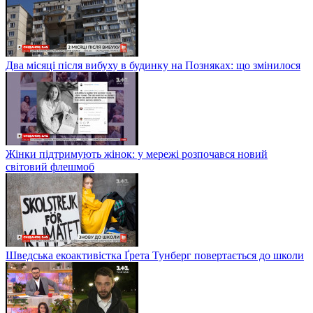
Два місяці після вибуху в будинку на Позняках: що змінилося
Жінки підтримують жінок: у мережі розпочався новий
світовий флешмоб
Шведська екоактивістка Ґрета Тунберг повертається до школи