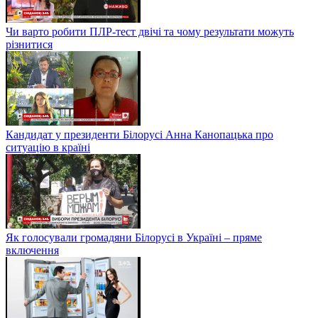
Чи варто робити ПЛР-тест двічі та чому результати можуть
різнитися
Кандидат у президенти Білорусі Анна Канопацька про
ситуацію в країні
Як голосували громадяни Білорусі в Україні – пряме
включення