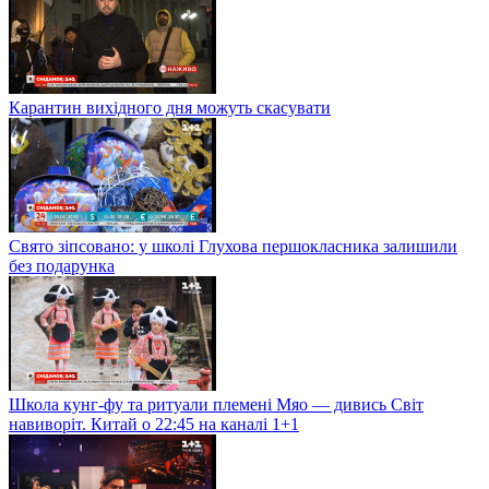
Карантин вихідного дня можуть скасувати
Свято зіпсовано: у школі Глухова першокласника залишили
без подарунка
Школа кунг-фу та ритуали племені Мяо — дивись Світ
навиворіт. Китай о 22:45 на каналі 1+1