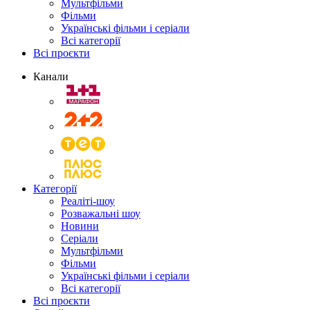
Мультфільми
Фільми
Українські фільми і серіали
Всі категорії
Всі проєкти
Канали
Категорії
Реаліті-шоу
Розважальні шоу
Новини
Серіали
Мультфільми
Фільми
Українські фільми і серіали
Всі категорії
Всі проєкти