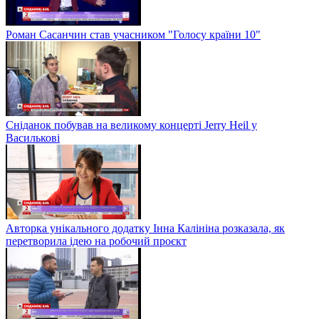
Роман Сасанчин став учасником "Голосу країни 10"
Сніданок побував на великому концерті Jerry Heil у
Василькові
Авторка унікального додатку Інна Калініна розказала, як
перетворила ідею на робочий проєкт