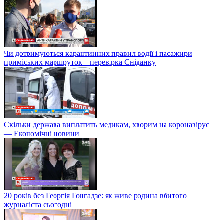
Чи дотримуються карантинних правил водії і пасажири
приміських маршруток – перевірка Сніданку
Скільки держава виплатить медикам, хворим на коронавірус
— Економічні новини
20 років без Георгія Гонгадзе: як живе родина вбитого
журналіста сьогодні