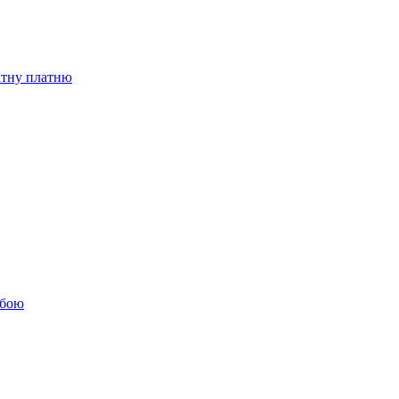
бітну платню
обою