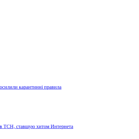
посилили карантинні правила
 в ТСН, ставшую хитом Интернета