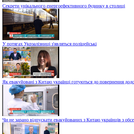
Секрети унікального енергоефективного будинку в столиці
У потягах Укрзалізниці з'являться поліцейські
Як евакуйовані з Китаю українці готуються до повернення дод
Чи не зарано відпускати евакуйованих з Китаю українців з обсе