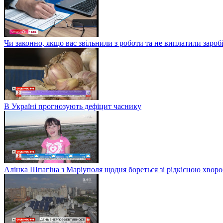
Чи законно, якщо вас звільнили з роботи та не виплатили заро
В Україні прогнозують дефіцит часнику
Алінка Шпагіна з Маріуполя щодня бореться зі рідкісною хвор