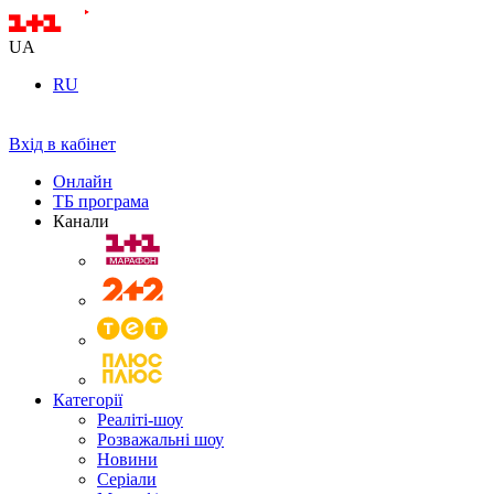
UA
RU
Вхід в кабінет
Онлайн
ТБ програма
Канали
Категорії
Реаліті-шоу
Розважальні шоу
Новини
Серіали