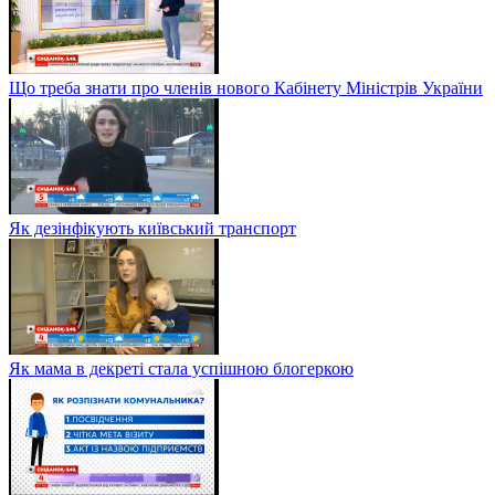
Що треба знати про членів нового Кабінету Міністрів України
Як дезінфікують київський транспорт
Як мама в декреті стала успішною блогеркою