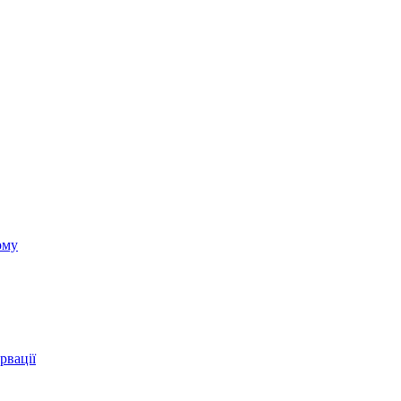
ому
рвації