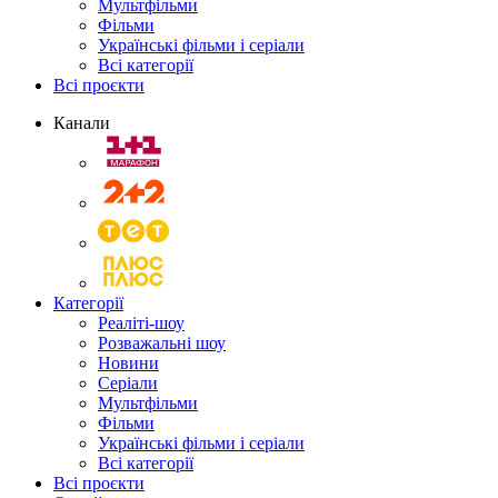
Мультфільми
Фільми
Українські фільми і серіали
Всі категорії
Всі проєкти
Канали
Категорії
Реаліті-шоу
Розважальні шоу
Новини
Серіали
Мультфільми
Фільми
Українські фільми і серіали
Всі категорії
Всі проєкти