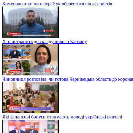
Комунальники чи шахраї: як вберегтися від аферистів
Хто потрапить до складу нового Кабміну
Чиновниця розповіла, чи готова Чернівецька область до корона
Які фінансові бонуси отримають молоді українські вчителі