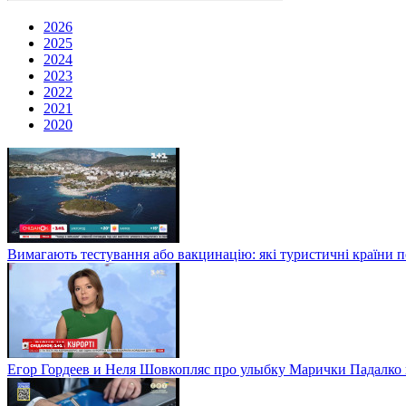
2026
2025
2024
2023
2022
2021
2020
Вимагають тестування або вакцинацію: які туристичні країни 
Егор Гордеев и Неля Шовкопляс про улыбку Марички Падалко