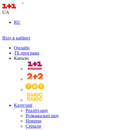
UA
RU
Вхід в кабінет
Онлайн
ТБ програма
Канали
Категорії
Реаліті-шоу
Розважальні шоу
Новини
Серіали