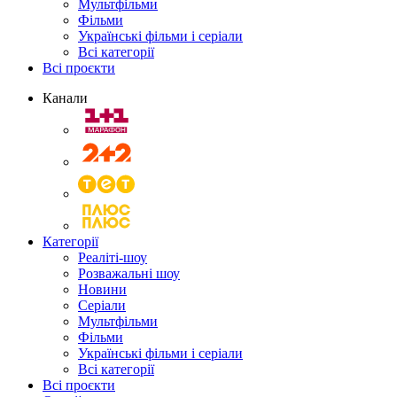
Мультфільми
Фільми
Українські фільми і серіали
Всі категорії
Всі проєкти
Канали
Категорії
Реаліті-шоу
Розважальні шоу
Новини
Серіали
Мультфільми
Фільми
Українські фільми і серіали
Всі категорії
Всі проєкти