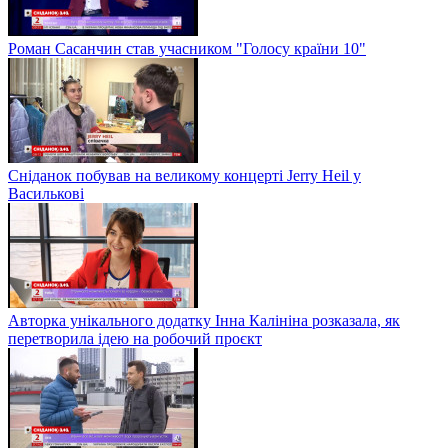
Роман Сасанчин став учасником "Голосу країни 10"
Сніданок побував на великому концерті Jerry Heil у
Василькові
Авторка унікального додатку Інна Калініна розказала, як
перетворила ідею на робочий проєкт