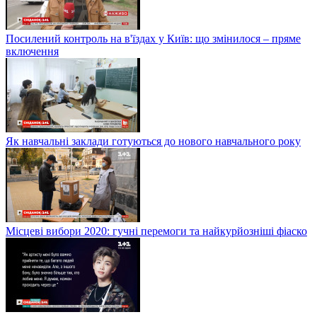
Посилений контроль на в'їздах у Київ: що змінилося – пряме
включення
Як навчальні заклади готуються до нового навчального року
Місцеві вибори 2020: гучні перемоги та найкурйозніші фіаско