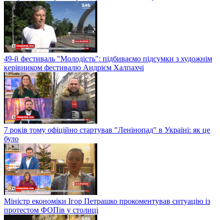
49-й фестиваль "Молодість": підбиваємо підсумки з художнім
керівником фестивалю Андрієм Халпахчі
7 років тому офіційно стартував "Ленінопад" в Україні: як це
було
Міністр економіки Ігор Петрашко прокоментував ситуацію із
протестом ФОПів у столиці