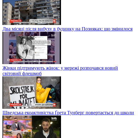
Два місяці після вибуху в будинку на Позняках: що змінилося
Жінки підтримують жінок: у мережі розпочався новий
світовий флешмоб
Шведська екоактивістка Ґрета Тунберг повертається до школи