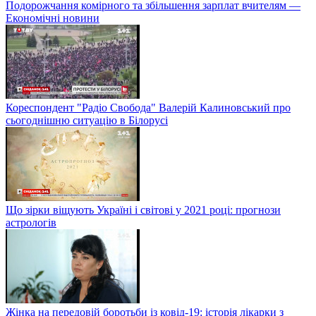
Подорожчання комірного та збільшення зарплат вчителям —
Економічні новини
Кореспондент "Радіо Свобода" Валерій Калиновський про
сьогоднішню ситуацію в Білорусі
Що зірки віщують Україні і світові у 2021 році: прогнози
астрологів
Жінка на передовій боротьби із ковід-19: історія лікарки з