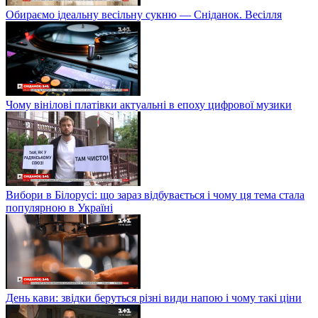
Обираємо ідеальну весільну сукню — Сніданок. Весілля
Чому вінілові платівки актуальні в епоху цифрової музики
Вибори в Білорусі: що зараз відбувається і чому ця тема стала
популярною в Україні
День кави: звідки беруться різні види напою і чому такі ціни