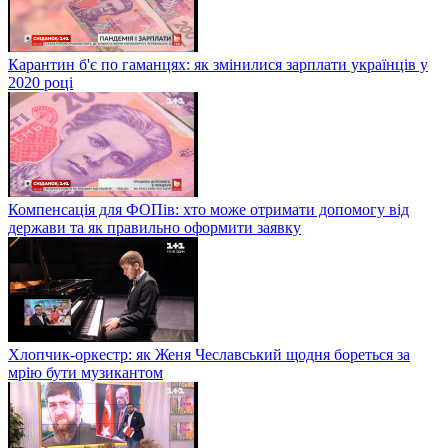
Карантин б'є по гаманцях: як змінилися зарплати українців у
2020 році
Компенсація для ФОПів: хто може отримати допомогу від
держави та як правильно оформити заявку
Хлопчик-оркестр: як Женя Чеславський щодня бореться за
мрію бути музикантом