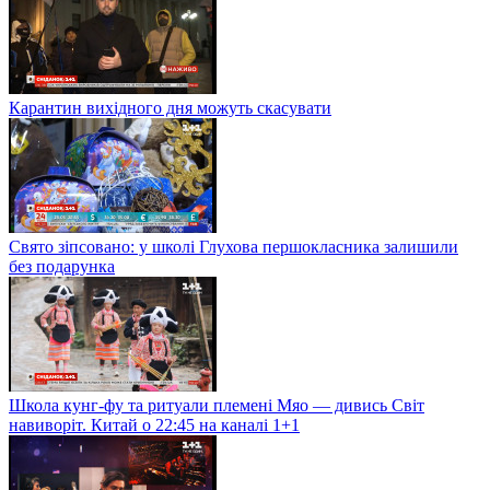
Карантин вихідного дня можуть скасувати
Свято зіпсовано: у школі Глухова першокласника залишили
без подарунка
Школа кунг-фу та ритуали племені Мяо — дивись Світ
навиворіт. Китай о 22:45 на каналі 1+1