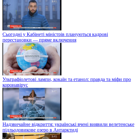
Сьогодні у Кабінеті міністрів плануються кадрові
перестановки — пряме включення
Ультрафіолетові лампи, кокаїн та етанол: правда та міфи про
коронавірус
Надзвичайне відкриття: українські вчені виявили велетенське
підльодовикове озеро в Антарктиді