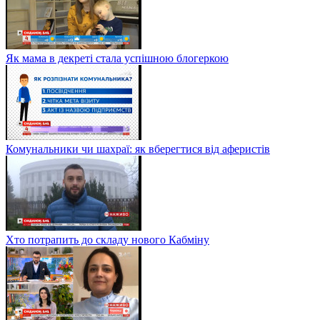
Як мама в декреті стала успішною блогеркою
Комунальники чи шахраї: як вберегтися від аферистів
Хто потрапить до складу нового Кабміну