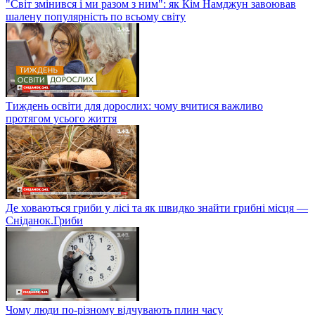
"Світ змінився і ми разом з ним": як Кім Намджун завоював
шалену популярність по всьому світу
Тиждень освіти для дорослих: чому вчитися важливо
протягом усього життя
Де ховаються гриби у лісі та як швидко знайти грибні місця —
Сніданок.Гриби
Чому люди по-різному відчувають плин часу