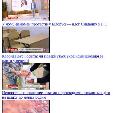
У чому феномен протестів у Білорусі — влог Сніданку з 1+1
Коронавірус і освіта: чи повернуться українські школярі за
парти у вересні
Непросте всиновлення: з якими перешкодами стикаються діти
на шляху до нових родин