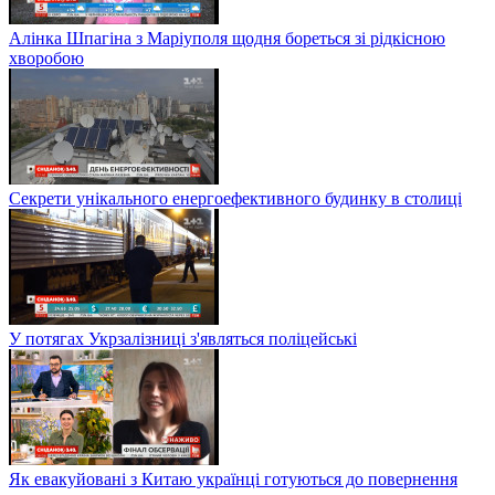
Алінка Шпагіна з Маріуполя щодня бореться зі рідкісною
хворобою
Секрети унікального енергоефективного будинку в столиці
У потягах Укрзалізниці з'являться поліцейські
Як евакуйовані з Китаю українці готуються до повернення