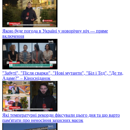
Якою буде погода в Україні у новорічну ніч — пряме
включення
"Забуті", "Після сварки", "Нові мутанти", "Біл і Тед", "Де ти,
Адаме?" – Кіносніданок
Які температурні рекорди фіксували цього дня та що варто
пам'ятати про неносіння захисних масок