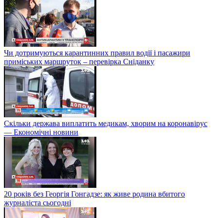
Чи дотримуються карантинних правил водії і пасажири
приміських маршруток – перевірка Сніданку
Скільки держава виплатить медикам, хворим на коронавірус
— Економічні новини
20 років без Георгія Гонгадзе: як живе родина вбитого
журналіста сьогодні