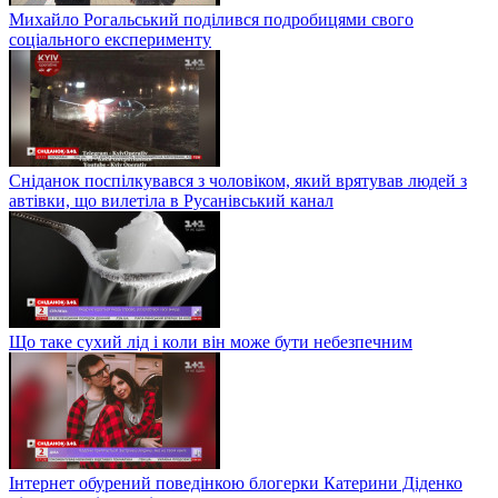
Михайло Рогальський поділився подробицями свого
соціального експерименту
Сніданок поспілкувався з чоловіком, який врятував людей з
автівки, що вилетіла в Русанівський канал
Що таке сухий лід і коли він може бути небезпечним
Інтернет обурений поведінкою блогерки Катерини Діденко