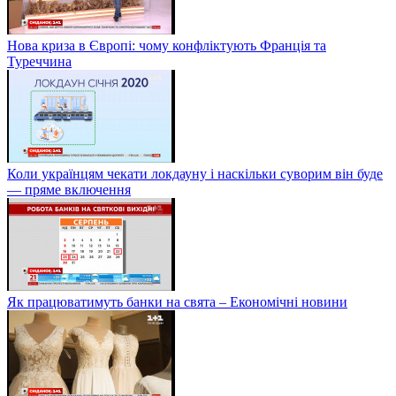
Нова криза в Європі: чому конфліктують Франція та
Туреччина
Коли українцям чекати локдауну і наскільки суворим він буде
— пряме включення
Як працюватимуть банки на свята – Економічні новини