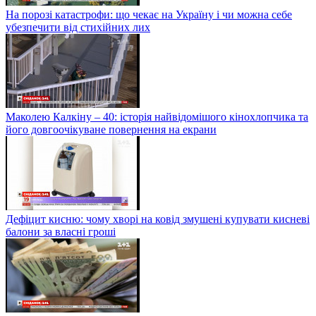
На порозі катастрофи: що чекає на Україну і чи можна себе
убезпечити від стихійних лих
Маколею Калкіну – 40: історія найвідомішого кінохлопчика та
його довгоочікуване повернення на екрани
Дефіцит кисню: чому хворі на ковід змушені купувати кисневі
балони за власні гроші