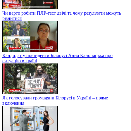
Чи варто робити ПЛР-тест двічі та чому результати можуть
різнитися
Кандидат у президенти Білорусі Анна Канопацька про
ситуацію в країні
Як голосували громадяни Білорусі в Україні – пряме
включення