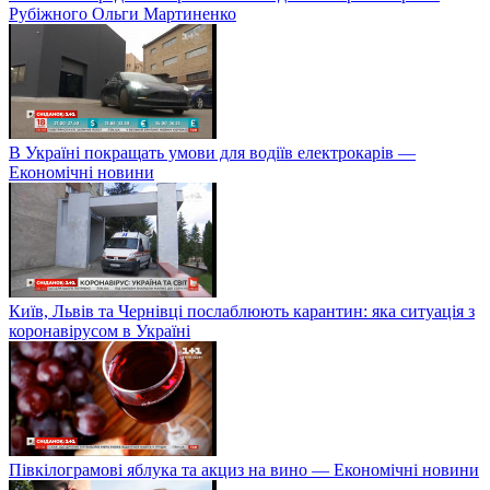
Рубіжного Ольги Мартиненко
В Україні покращать умови для водіїв електрокарів —
Економічні новини
Київ, Львів та Чернівці послаблюють карантин: яка ситуація з
коронавірусом в Україні
Півкілограмові яблука та акциз на вино — Економічні новини