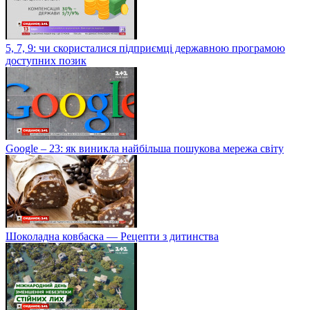
5, 7, 9: чи скористалися підприємці державною програмою
доступних позик
Google – 23: як виникла найбільша пошукова мережа світу
Шоколадна ковбаска — Рецепти з дитинства