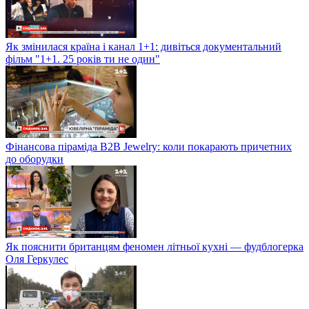
Як змінилася країна і канал 1+1: дивіться документальний
фільм "1+1. 25 років ти не один"
Фінансова піраміда B2B Jewelry: коли покарають причетних
до оборудки
Як пояснити британцям феномен літньої кухні — фудблогерка
Оля Геркулес