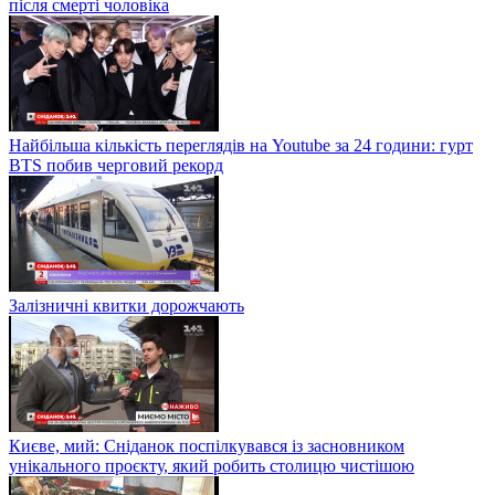
після смерті чоловіка
Найбільша кількість переглядів на Youtube за 24 години: гурт
BTS побив черговий рекорд
Залізничні квитки дорожчають
Києве, мий: Сніданок поспілкувався із засновником
унікального проєкту, який робить столицю чистішою