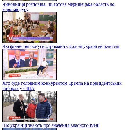
Чиновниця розповіла, чи готова Чернівецька область до
коронавірусу
Які фінансові бонуси отримають молоді українські вчителі
Хто буде головним конкурентом Трампа на президентських
виборах у США
Що українці знають про значення власного імені