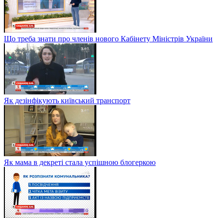
Що треба знати про членів нового Кабінету Міністрів України
Як дезінфікують київський транспорт
Як мама в декреті стала успішною блогеркою