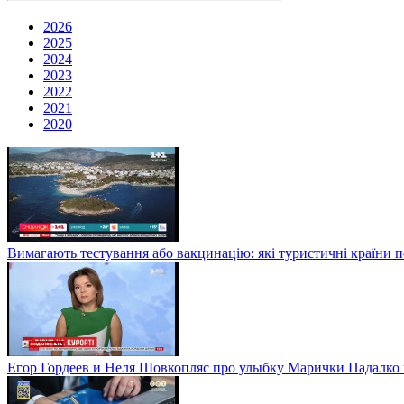
2026
2025
2024
2023
2022
2021
2020
Вимагають тестування або вакцинацію: які туристичні країни 
Егор Гордеев и Неля Шовкопляс про улыбку Марички Падалко