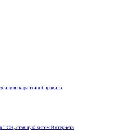
посилили карантинні правила
 в ТСН, ставшую хитом Интернета