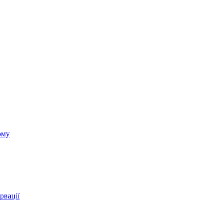
ому
рвації