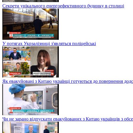
Секрети унікального енергоефективного будинку в столиці
У потягах Укрзалізниці з'являться поліцейські
Як евакуйовані з Китаю українці готуються до повернення дод
Чи не зарано відпускати евакуйованих з Китаю українців з обсе