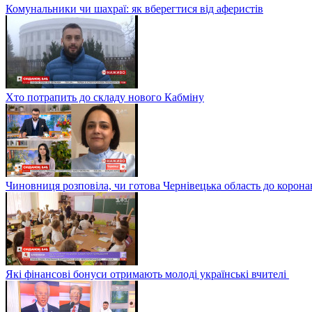
Комунальники чи шахраї: як вберегтися від аферистів
Хто потрапить до складу нового Кабміну
Чиновниця розповіла, чи готова Чернівецька область до корона
Які фінансові бонуси отримають молоді українські вчителі