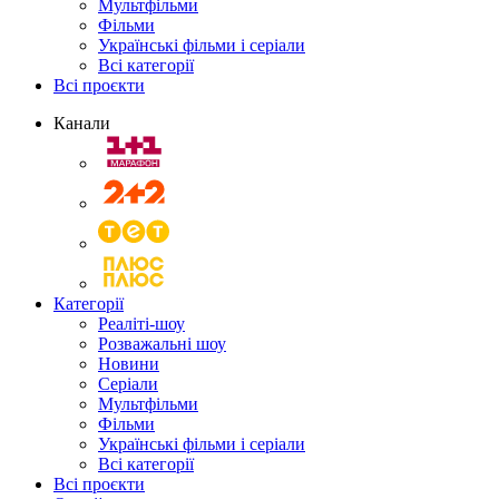
Мультфільми
Фільми
Українські фільми і серіали
Всі категорії
Всі проєкти
Канали
Категорії
Реаліті-шоу
Розважальні шоу
Новини
Серіали
Мультфільми
Фільми
Українські фільми і серіали
Всі категорії
Всі проєкти