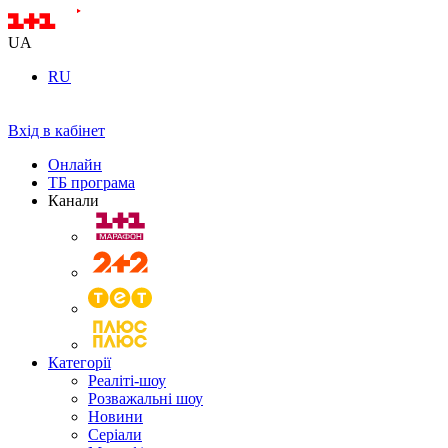
UA
RU
Вхід в кабінет
Онлайн
ТБ програма
Канали
Категорії
Реаліті-шоу
Розважальні шоу
Новини
Серіали