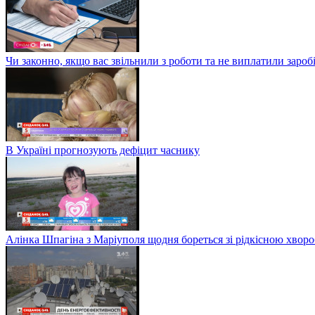
Чи законно, якщо вас звільнили з роботи та не виплатили заро
В Україні прогнозують дефіцит часнику
Алінка Шпагіна з Маріуполя щодня бореться зі рідкісною хвор