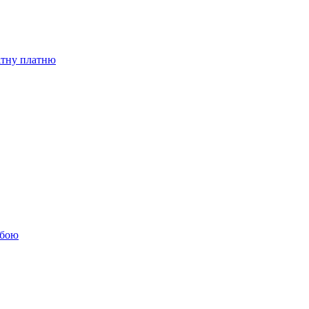
бітну платню
обою