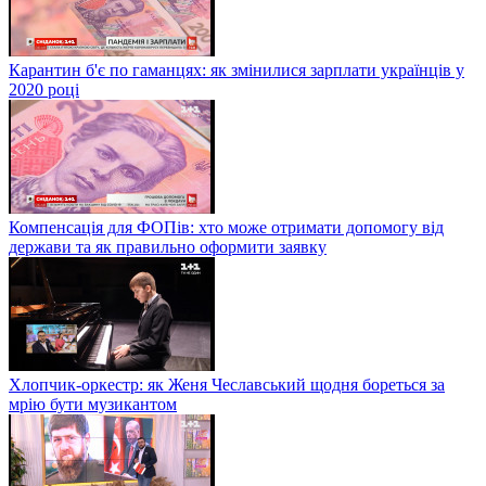
Карантин б'є по гаманцях: як змінилися зарплати українців у
2020 році
Компенсація для ФОПів: хто може отримати допомогу від
держави та як правильно оформити заявку
Хлопчик-оркестр: як Женя Чеславський щодня бореться за
мрію бути музикантом