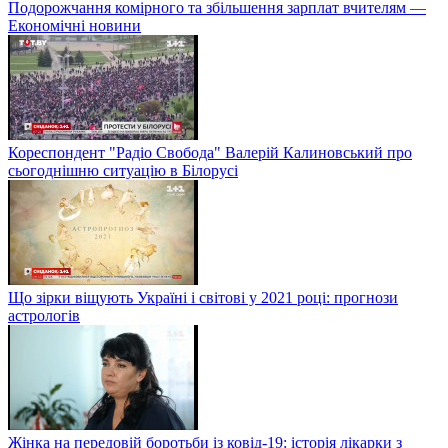
Подорожчання комірного та збільшення зарплат вчителям —
Економічні новини
Кореспондент "Радіо Свобода" Валерій Калиновський про
сьогоднішню ситуацію в Білорусі
Що зірки віщують Україні і світові у 2021 році: прогнози
астрологів
Жінка на передовій боротьби із ковід-19: історія лікарки з