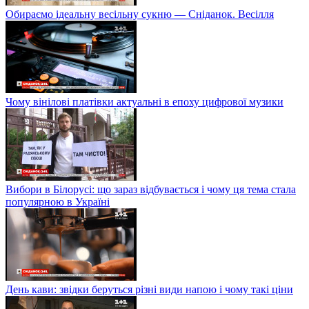
Обираємо ідеальну весільну сукню — Сніданок. Весілля
Чому вінілові платівки актуальні в епоху цифрової музики
Вибори в Білорусі: що зараз відбувається і чому ця тема стала
популярною в Україні
День кави: звідки беруться різні види напою і чому такі ціни