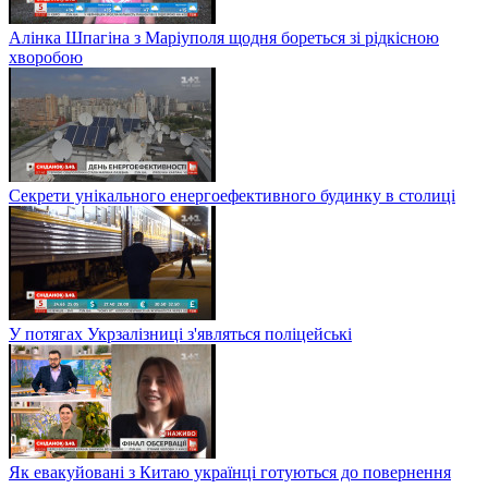
Алінка Шпагіна з Маріуполя щодня бореться зі рідкісною
хворобою
Секрети унікального енергоефективного будинку в столиці
У потягах Укрзалізниці з'являться поліцейські
Як евакуйовані з Китаю українці готуються до повернення