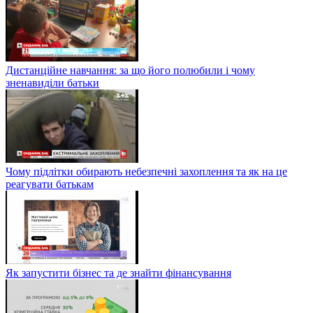
Дистанційне навчання: за що його полюбили і чому
зненавиділи батьки
Чому підлітки обирають небезпечні захоплення та як на це
реагувати батькам
Як запустити бізнес та де знайти фінансування