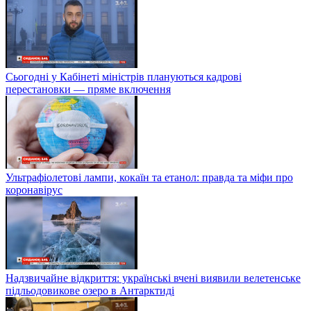
Сьогодні у Кабінеті міністрів плануються кадрові
перестановки — пряме включення
Ультрафіолетові лампи, кокаїн та етанол: правда та міфи про
коронавірус
Надзвичайне відкриття: українські вчені виявили велетенське
підльодовикове озеро в Антарктиді