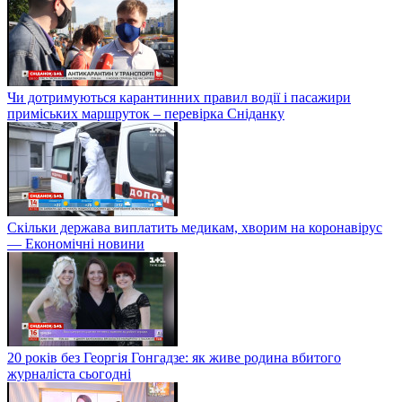
Чи дотримуються карантинних правил водії і пасажири
приміських маршруток – перевірка Сніданку
Скільки держава виплатить медикам, хворим на коронавірус
— Економічні новини
20 років без Георгія Гонгадзе: як живе родина вбитого
журналіста сьогодні