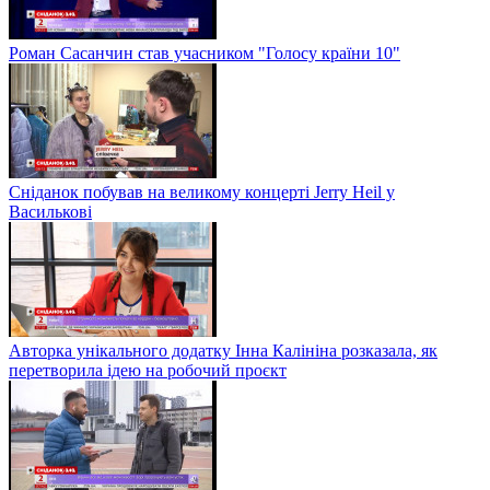
Роман Сасанчин став учасником "Голосу країни 10"
Сніданок побував на великому концерті Jerry Heil у
Василькові
Авторка унікального додатку Інна Калініна розказала, як
перетворила ідею на робочий проєкт