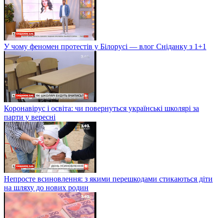
У чому феномен протестів у Білорусі — влог Сніданку з 1+1
Коронавірус і освіта: чи повернуться українські школярі за
парти у вересні
Непросте всиновлення: з якими перешкодами стикаються діти
на шляху до нових родин