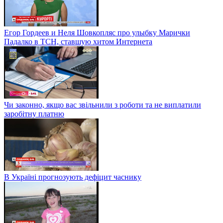
Егор Гордеев и Неля Шовкопляс про улыбку Марички
Падалко в ТСН, ставшую хитом Интернета
Чи законно, якщо вас звільнили з роботи та не виплатили
заробітну платню
В Україні прогнозують дефіцит часнику