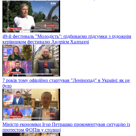
49-й фестиваль "Молодість": підбиваємо підсумки з художнім
керівником фестивалю Андрієм Халпахчі
7 років тому офіційно стартував "Ленінопад" в Україні: як це
було
Міністр економіки Ігор Петрашко прокоментував ситуацію із
протестом ФОПів у столиці