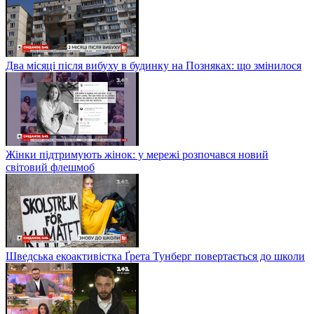
Два місяці після вибуху в будинку на Позняках: що змінилося
Жінки підтримують жінок: у мережі розпочався новий
світовий флешмоб
Шведська екоактивістка Ґрета Тунберг повертається до школи