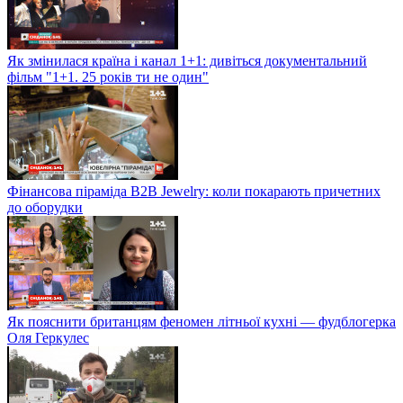
Як змінилася країна і канал 1+1: дивіться документальний
фільм "1+1. 25 років ти не один"
Фінансова піраміда B2B Jewelry: коли покарають причетних
до оборудки
Як пояснити британцям феномен літньої кухні — фудблогерка
Оля Геркулес