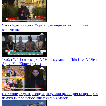
Якою буде погода в Україні у новорічну ніч — пряме
включення
"Забуті", "Після сварки", "Нові мутанти", "Біл і Тед", "Де ти,
Адаме?" – Кіносніданок
Які температурні рекорди фіксували цього дня та що варто
пам'ятати про неносіння захисних масок