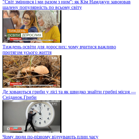
"Світ змінився і ми разом з ним": як Кім Намджун завоював
шалену популярність по всьому світу
Тиждень освіти для дорослих: чому вчитися важливо
протягом усього життя
Де ховаються гриби у лісі та як швидко знайти грибні місця —
Сніданок.Гриби
Чому люди по-різному відчувають плин часу