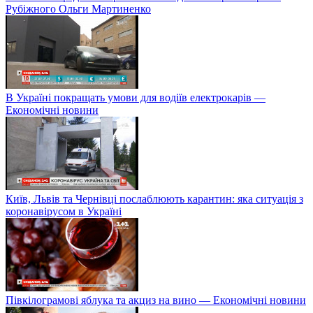
Рубіжного Ольги Мартиненко
В Україні покращать умови для водіїв електрокарів —
Економічні новини
Київ, Львів та Чернівці послаблюють карантин: яка ситуація з
коронавірусом в Україні
Півкілограмові яблука та акциз на вино — Економічні новини