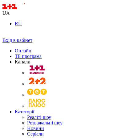
UA
RU
Вхід в кабінет
Онлайн
ТБ програма
Канали
Категорії
Реаліті-шоу
Розважальні шоу
Новини
Серіали