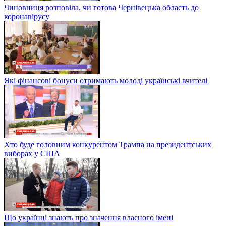
Чиновниця розповіла, чи готова Чернівецька область до
коронавірусу
Які фінансові бонуси отримають молоді українські вчителі
Хто буде головним конкурентом Трампа на президентських
виборах у США
Що українці знають про значення власного імені