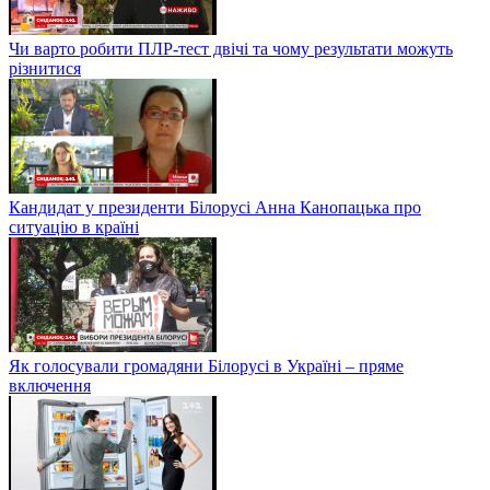
Чи варто робити ПЛР-тест двічі та чому результати можуть
різнитися
Кандидат у президенти Білорусі Анна Канопацька про
ситуацію в країні
Як голосували громадяни Білорусі в Україні – пряме
включення