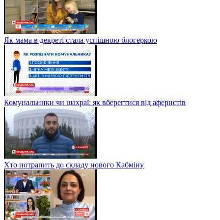
Як мама в декреті стала успішною блогеркою
Комунальники чи шахраї: як вберегтися від аферистів
Хто потрапить до складу нового Кабміну