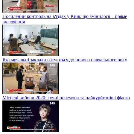
Посилений контроль на в'їздах у Київ: що змінилося – пряме
включення
Як навчальні заклади готуються до нового навчального року
Місцеві вибори 2020: гучні перемоги та найкурйозніші фіаско