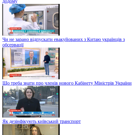
додому
Чи не зарано відпускати евакуйованих з Китаю українців з
обсервації
Що треба знати про членів нового Кабінету Міністрів України
Як дезінфікують київський транспорт