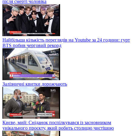
після смерті чоловіка
Найбільша кількість переглядів на Youtube за 24 години: гурт
BTS побив черговий рекорд
Залізничні квитки дорожчають
Києве, мий: Сніданок поспілкувався із засновником
унікального проєкту, який робить столицю чистішою