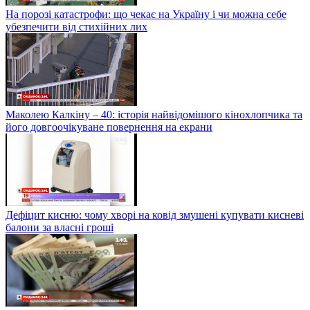
На порозі катастрофи: що чекає на Україну і чи можна себе
убезпечити від стихійних лих
Маколею Калкіну – 40: історія найвідомішого кінохлопчика та
його довгоочікуване повернення на екрани
Дефіцит кисню: чому хворі на ковід змушені купувати кисневі
балони за власні гроші