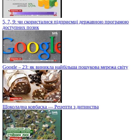
5, 7, 9: чи скористалися підприємці державною програмою
доступних позик
Google – 23: як виникла найбільша пошукова мережа світу
Шоколадна ковбаска — Рецепти з дитинства