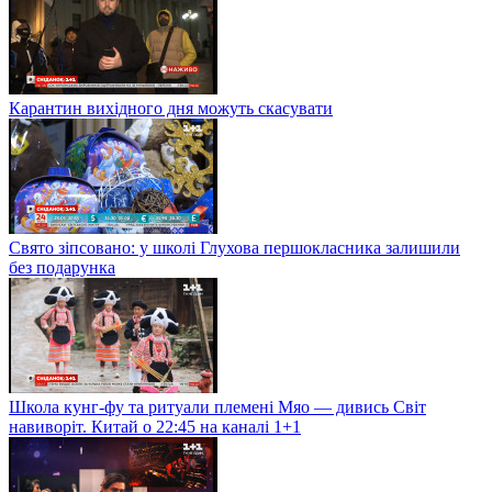
Карантин вихідного дня можуть скасувати
Свято зіпсовано: у школі Глухова першокласника залишили
без подарунка
Школа кунг-фу та ритуали племені Мяо — дивись Світ
навиворіт. Китай о 22:45 на каналі 1+1