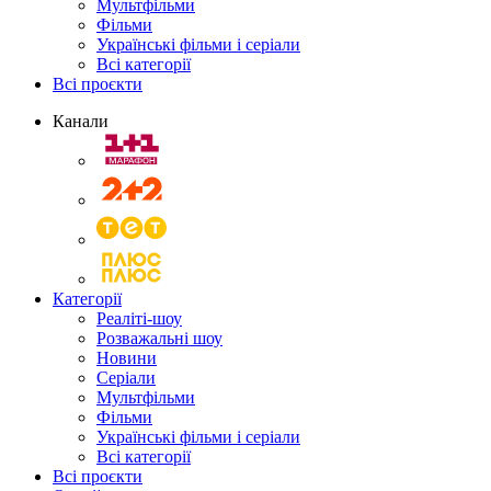
Мультфільми
Фільми
Українські фільми і серіали
Всі категорії
Всі проєкти
Канали
Категорії
Реаліті-шоу
Розважальні шоу
Новини
Серіали
Мультфільми
Фільми
Українські фільми і серіали
Всі категорії
Всі проєкти