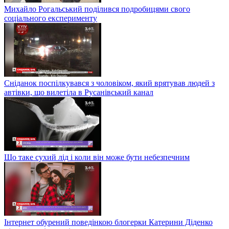
Михайло Рогальський поділився подробицями свого
соціального експерименту
Сніданок поспілкувався з чоловіком, який врятував людей з
автівки, що вилетіла в Русанівський канал
Що таке сухий лід і коли він може бути небезпечним
Інтернет обурений поведінкою блогерки Катерини Діденко