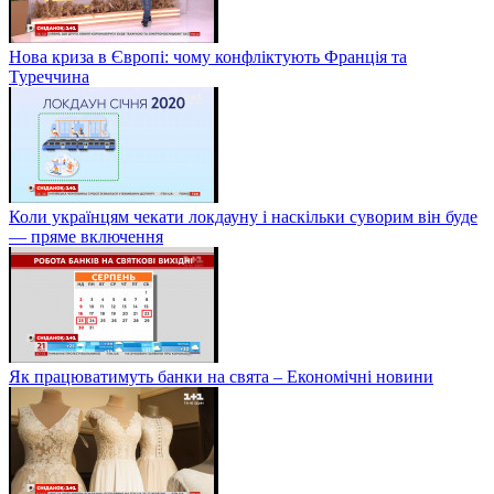
Нова криза в Європі: чому конфліктують Франція та
Туреччина
Коли українцям чекати локдауну і наскільки суворим він буде
— пряме включення
Як працюватимуть банки на свята – Економічні новини