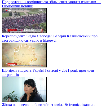
Подорожчання комірного та збільшення зарплат вчителям —
Економічні новини
Кореспондент "Радіо Свобода" Валерій Калиновський про
сьогоднішню ситуацію в Білорусі
Що зірки віщують Україні і світові у 2021 році: прогнози
астрологів
Жінка на передовій боротьби із ковід-19: історія лікарки з