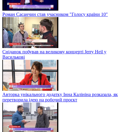
Роман Сасанчин став учасником "Голосу країни 10"
Сніданок побував на великому концерті Jerry Heil у
Василькові
Авторка унікального додатку Інна Калініна розказала, як
перетворила ідею на робочий проєкт