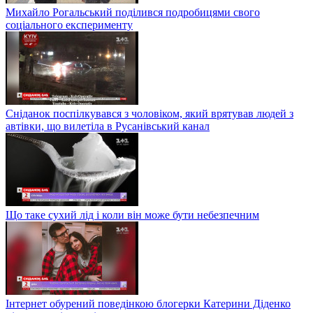
Михайло Рогальський поділився подробицями свого
соціального експерименту
Сніданок поспілкувався з чоловіком, який врятував людей з
автівки, що вилетіла в Русанівський канал
Що таке сухий лід і коли він може бути небезпечним
Інтернет обурений поведінкою блогерки Катерини Діденко