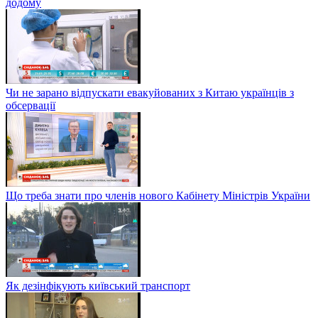
додому
Чи не зарано відпускати евакуйованих з Китаю українців з
обсервації
Що треба знати про членів нового Кабінету Міністрів України
Як дезінфікують київський транспорт