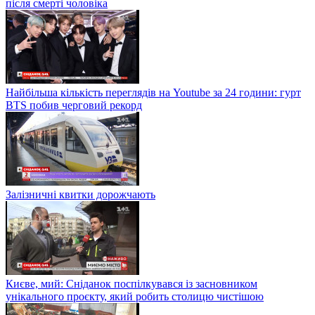
після смерті чоловіка
Найбільша кількість переглядів на Youtube за 24 години: гурт
BTS побив черговий рекорд
Залізничні квитки дорожчають
Києве, мий: Сніданок поспілкувався із засновником
унікального проєкту, який робить столицю чистішою