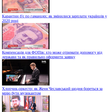
Карантин б'є по гаманцях: як змінилися зарплати українців у
2020 році
Компенсація для ФОПів: хто може отримати допомогу від
держави та як правильно оформити заявку
Хлопчик-оркестр: як Женя Чеславський щодня бореться за
мрію бути музикантом