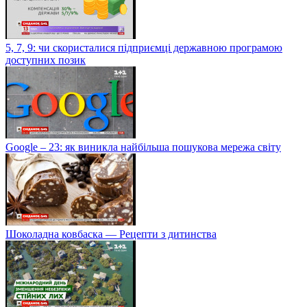
5, 7, 9: чи скористалися підприємці державною програмою
доступних позик
Google – 23: як виникла найбільша пошукова мережа світу
Шоколадна ковбаска — Рецепти з дитинства