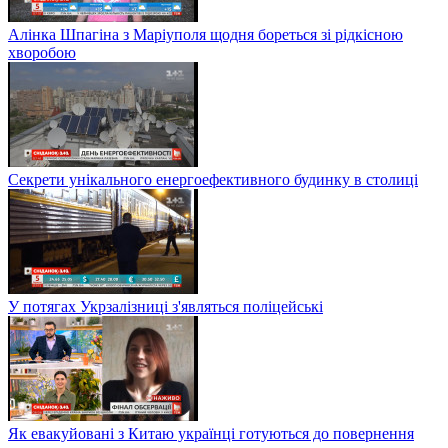
Алінка Шпагіна з Маріуполя щодня бореться зі рідкісною
хворобою
Секрети унікального енергоефективного будинку в столиці
У потягах Укрзалізниці з'являться поліцейські
Як евакуйовані з Китаю українці готуються до повернення