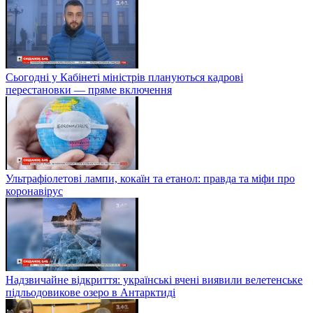
Сьогодні у Кабінеті міністрів плануються кадрові
перестановки — пряме включення
Ультрафіолетові лампи, кокаїн та етанол: правда та міфи про
коронавірус
Надзвичайне відкриття: українські вчені виявили велетенське
підльодовикове озеро в Антарктиді