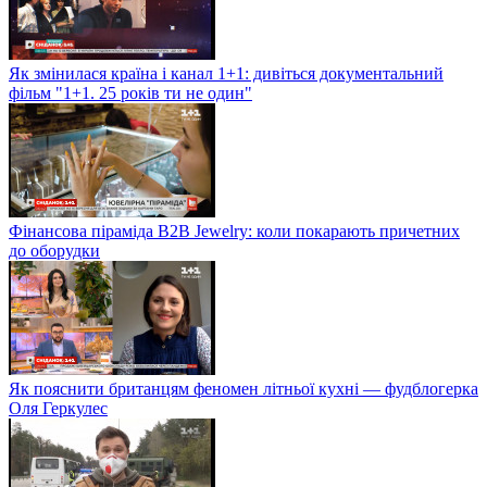
Як змінилася країна і канал 1+1: дивіться документальний
фільм "1+1. 25 років ти не один"
Фінансова піраміда B2B Jewelry: коли покарають причетних
до оборудки
Як пояснити британцям феномен літньої кухні — фудблогерка
Оля Геркулес