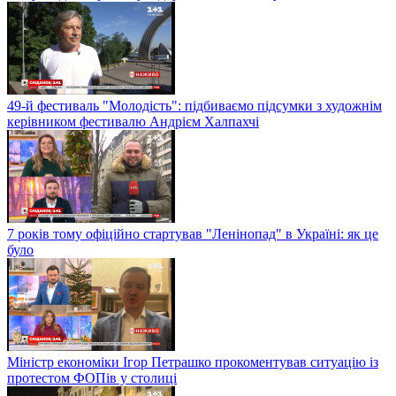
49-й фестиваль "Молодість": підбиваємо підсумки з художнім
керівником фестивалю Андрієм Халпахчі
7 років тому офіційно стартував "Ленінопад" в Україні: як це
було
Міністр економіки Ігор Петрашко прокоментував ситуацію із
протестом ФОПів у столиці