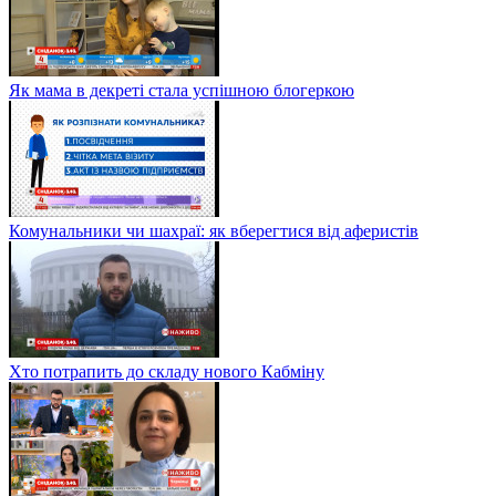
Як мама в декреті стала успішною блогеркою
Комунальники чи шахраї: як вберегтися від аферистів
Хто потрапить до складу нового Кабміну