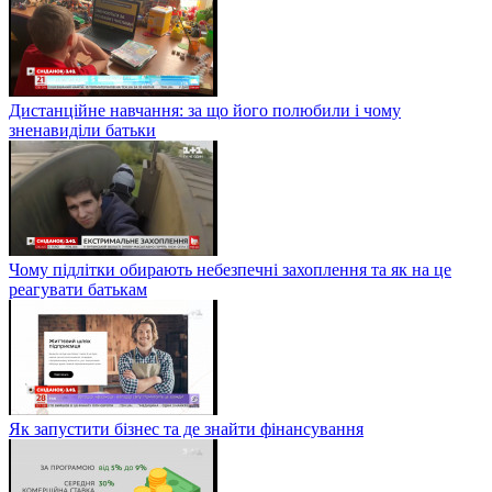
Дистанційне навчання: за що його полюбили і чому
зненавиділи батьки
Чому підлітки обирають небезпечні захоплення та як на це
реагувати батькам
Як запустити бізнес та де знайти фінансування