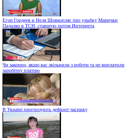
Егор Гордеев и Неля Шовкопляс про улыбку Марички
Падалко в ТСН, ставшую хитом Интернета
Чи законно, якщо вас звільнили з роботи та не виплатили
заробітну платню
В Україні прогнозують дефіцит часнику