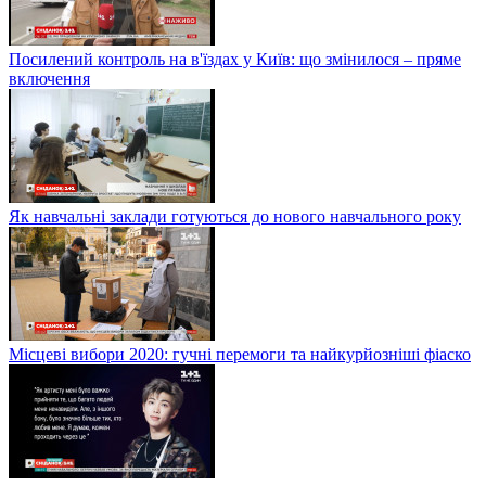
Посилений контроль на в'їздах у Київ: що змінилося – пряме
включення
Як навчальні заклади готуються до нового навчального року
Місцеві вибори 2020: гучні перемоги та найкурйозніші фіаско