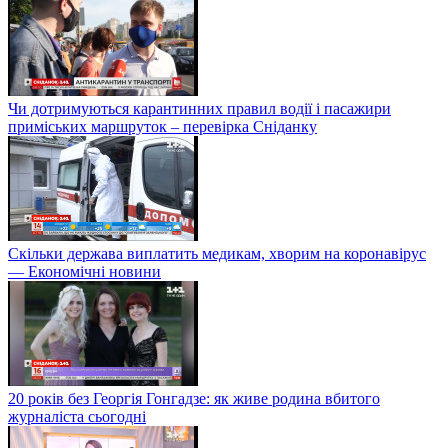
Чи дотримуються карантинних правил водії і пасажири
приміських маршруток – перевірка Сніданку
Скільки держава виплатить медикам, хворим на коронавірус
— Економічні новини
20 років без Георгія Гонгадзе: як живе родина вбитого
журналіста сьогодні