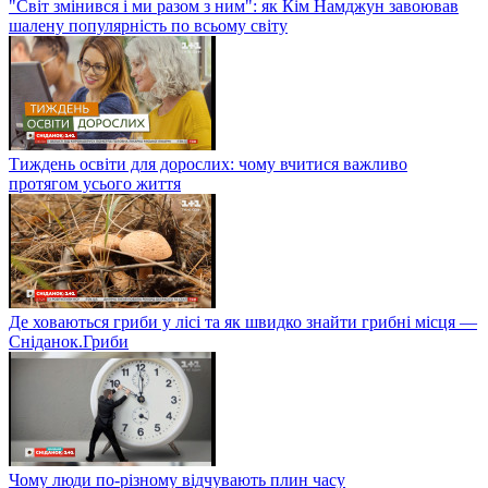
"Світ змінився і ми разом з ним": як Кім Намджун завоював
шалену популярність по всьому світу
Тиждень освіти для дорослих: чому вчитися важливо
протягом усього життя
Де ховаються гриби у лісі та як швидко знайти грибні місця —
Сніданок.Гриби
Чому люди по-різному відчувають плин часу