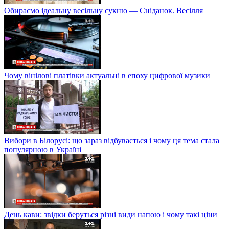
Обираємо ідеальну весільну сукню — Сніданок. Весілля
Чому вінілові платівки актуальні в епоху цифрової музики
Вибори в Білорусі: що зараз відбувається і чому ця тема стала
популярною в Україні
День кави: звідки беруться різні види напою і чому такі ціни