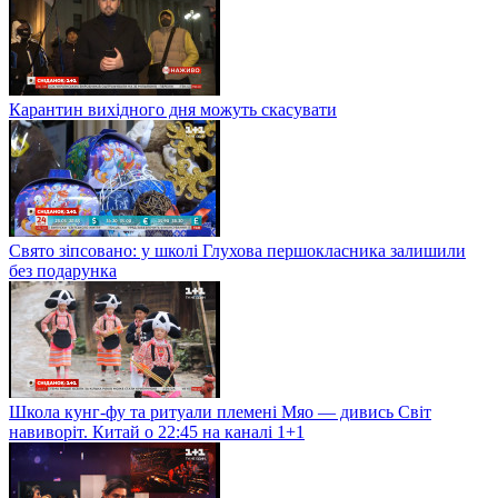
Карантин вихідного дня можуть скасувати
Свято зіпсовано: у школі Глухова першокласника залишили
без подарунка
Школа кунг-фу та ритуали племені Мяо — дивись Світ
навиворіт. Китай о 22:45 на каналі 1+1