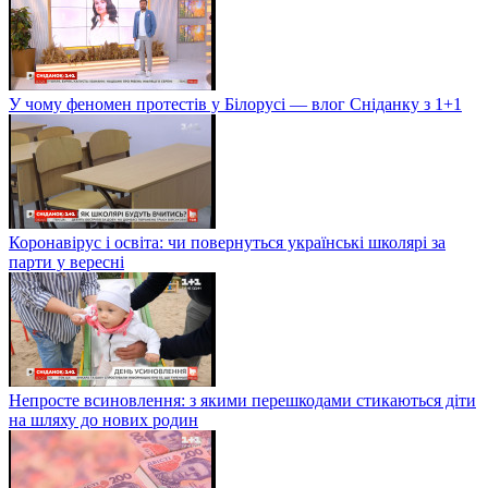
У чому феномен протестів у Білорусі — влог Сніданку з 1+1
Коронавірус і освіта: чи повернуться українські школярі за
парти у вересні
Непросте всиновлення: з якими перешкодами стикаються діти
на шляху до нових родин