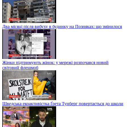
Два місяці після вибуху в будинку на Позняках: що змінилося
Жінки підтримують жінок: у мережі розпочався новий
світовий флешмоб
Шведська екоактивістка Ґрета Тунберг повертається до школи