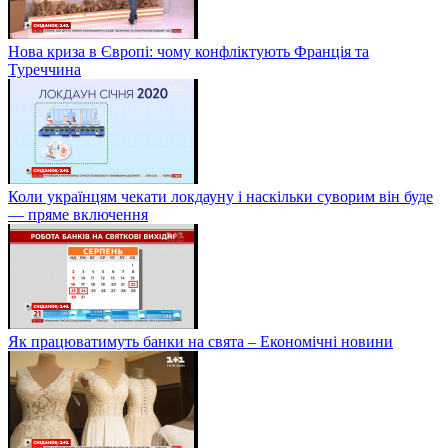
Нова криза в Європі: чому конфліктують Франція та
Туреччина
Коли українцям чекати локдауну і наскільки суворим він буде
— пряме включення
Як працюватимуть банки на свята – Економічні новини