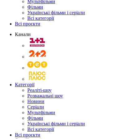
Мультфільми
Фільми
Українські фільми і серіали
Всі категорії
Всі проєкти
Канали
Категорії
Реаліті-шоу
Розважальні шоу
Новини
Серіали
Мультфільми
Фільми
Українські фільми і серіали
Всі категорії
Всі проєкти