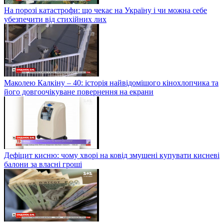
На порозі катастрофи: що чекає на Україну і чи можна себе
убезпечити від стихійних лих
Маколею Калкіну – 40: історія найвідомішого кінохлопчика та
його довгоочікуване повернення на екрани
Дефіцит кисню: чому хворі на ковід змушені купувати кисневі
балони за власні гроші