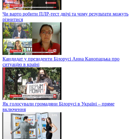
Чи варто робити ПЛР-тест двічі та чому результати можуть
різнитися
Кандидат у президенти Білорусі Анна Канопацька про
ситуацію в країні
Як голосували громадяни Білорусі в Україні – пряме
включення