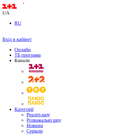
UA
RU
Вхід в кабінет
Онлайн
ТБ програма
Канали
Категорії
Реаліті-шоу
Розважальні шоу
Новини
Серіали