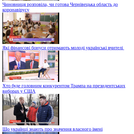
Чиновниця розповіла, чи готова Чернівецька область до
коронавірусу
Які фінансові бонуси отримають молоді українські вчителі
Хто буде головним конкурентом Трампа на президентських
виборах у США
Що українці знають про значення власного імені