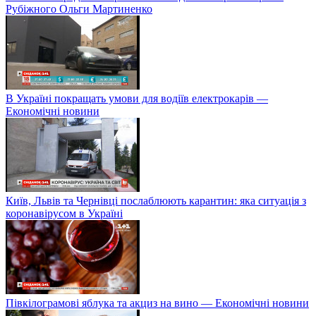
Рубіжного Ольги Мартиненко
В Україні покращать умови для водіїв електрокарів —
Економічні новини
Київ, Львів та Чернівці послаблюють карантин: яка ситуація з
коронавірусом в Україні
Півкілограмові яблука та акциз на вино — Економічні новини