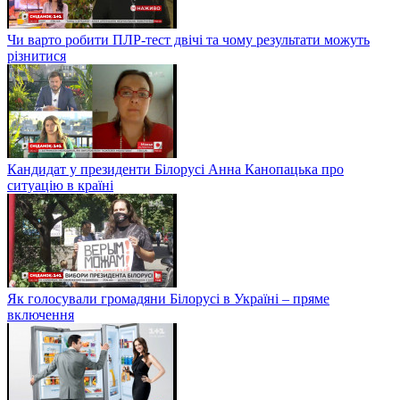
Чи варто робити ПЛР-тест двічі та чому результати можуть
різнитися
Кандидат у президенти Білорусі Анна Канопацька про
ситуацію в країні
Як голосували громадяни Білорусі в Україні – пряме
включення