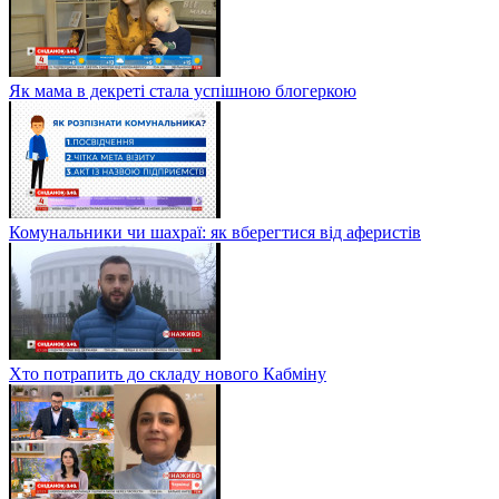
Як мама в декреті стала успішною блогеркою
Комунальники чи шахраї: як вберегтися від аферистів
Хто потрапить до складу нового Кабміну