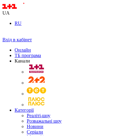
UA
RU
Вхід в кабінет
Онлайн
ТБ програма
Канали
Категорії
Реаліті-шоу
Розважальні шоу
Новини
Серіали