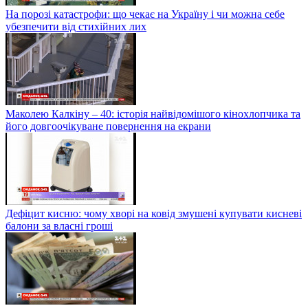
На порозі катастрофи: що чекає на Україну і чи можна себе
убезпечити від стихійних лих
Маколею Калкіну – 40: історія найвідомішого кінохлопчика та
його довгоочікуване повернення на екрани
Дефіцит кисню: чому хворі на ковід змушені купувати кисневі
балони за власні гроші