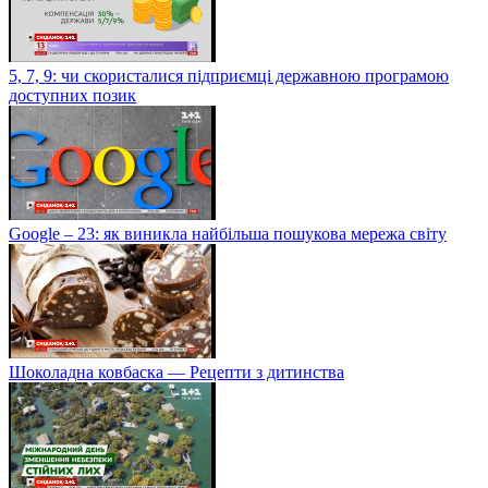
5, 7, 9: чи скористалися підприємці державною програмою
доступних позик
Google – 23: як виникла найбільша пошукова мережа світу
Шоколадна ковбаска — Рецепти з дитинства