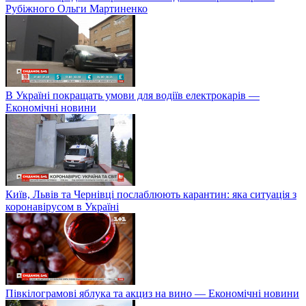
Рубіжного Ольги Мартиненко
В Україні покращать умови для водіїв електрокарів —
Економічні новини
Київ, Львів та Чернівці послаблюють карантин: яка ситуація з
коронавірусом в Україні
Півкілограмові яблука та акциз на вино — Економічні новини