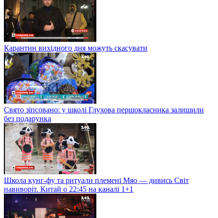
Карантин вихідного дня можуть скасувати
Свято зіпсовано: у школі Глухова першокласника залишили
без подарунка
Школа кунг-фу та ритуали племені Мяо — дивись Світ
навиворіт. Китай о 22:45 на каналі 1+1