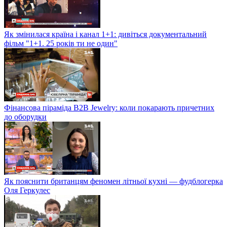
Як змінилася країна і канал 1+1: дивіться документальний
фільм "1+1. 25 років ти не один"
Фінансова піраміда B2B Jewelry: коли покарають причетних
до оборудки
Як пояснити британцям феномен літньої кухні — фудблогерка
Оля Геркулес