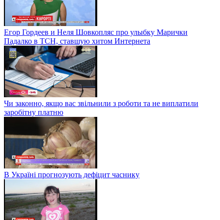
Егор Гордеев и Неля Шовкопляс про улыбку Марички
Падалко в ТСН, ставшую хитом Интернета
Чи законно, якщо вас звільнили з роботи та не виплатили
заробітну платню
В Україні прогнозують дефіцит часнику