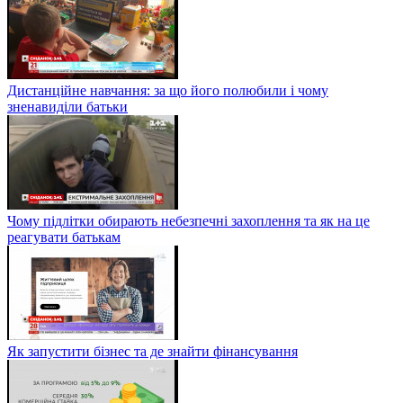
Дистанційне навчання: за що його полюбили і чому
зненавиділи батьки
Чому підлітки обирають небезпечні захоплення та як на це
реагувати батькам
Як запустити бізнес та де знайти фінансування