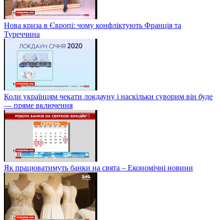
Нова криза в Європі: чому конфліктують Франція та
Туреччина
Коли українцям чекати локдауну і наскільки суворим він буде
— пряме включення
Як працюватимуть банки на свята – Економічні новини