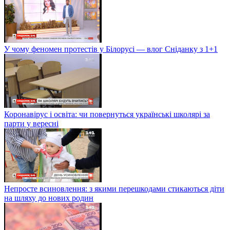
У чому феномен протестів у Білорусі — влог Сніданку з 1+1
Коронавірус і освіта: чи повернуться українські школярі за
парти у вересні
Непросте всиновлення: з якими перешкодами стикаються діти
на шляху до нових родин