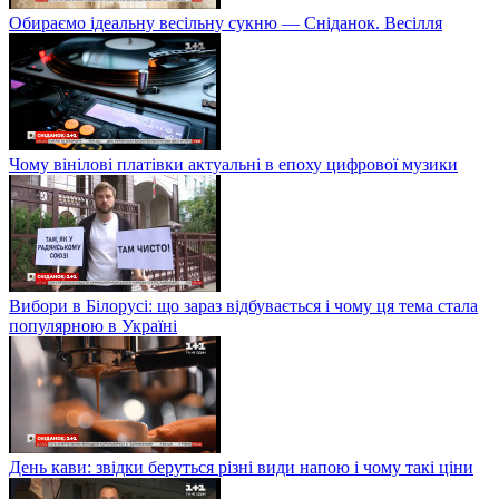
Обираємо ідеальну весільну сукню — Сніданок. Весілля
Чому вінілові платівки актуальні в епоху цифрової музики
Вибори в Білорусі: що зараз відбувається і чому ця тема стала
популярною в Україні
День кави: звідки беруться різні види напою і чому такі ціни