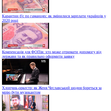
Карантин б'є по гаманцях: як змінилися зарплати українців у
2020 році
Компенсація для ФОПів: хто може отримати допомогу від
держави та як правильно оформити заявку
Хлопчик-оркестр: як Женя Чеславський щодня бореться за
мрію бути музикантом