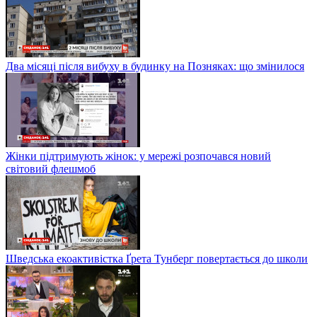
Два місяці після вибуху в будинку на Позняках: що змінилося
Жінки підтримують жінок: у мережі розпочався новий
світовий флешмоб
Шведська екоактивістка Ґрета Тунберг повертається до школи