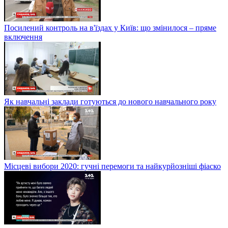
Посилений контроль на в'їздах у Київ: що змінилося – пряме
включення
Як навчальні заклади готуються до нового навчального року
Місцеві вибори 2020: гучні перемоги та найкурйозніші фіаско