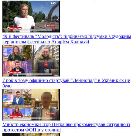
49-й фестиваль "Молодість": підбиваємо підсумки з художнім
керівником фестивалю Андрієм Халпахчі
7 років тому офіційно стартував "Ленінопад" в Україні: як це
було
Міністр економіки Ігор Петрашко прокоментував ситуацію із
протестом ФОПів у столиці