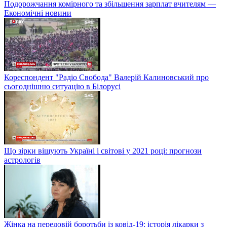
Подорожчання комірного та збільшення зарплат вчителям —
Економічні новини
Кореспондент "Радіо Свобода" Валерій Калиновський про
сьогоднішню ситуацію в Білорусі
Що зірки віщують Україні і світові у 2021 році: прогнози
астрологів
Жінка на передовій боротьби із ковід-19: історія лікарки з