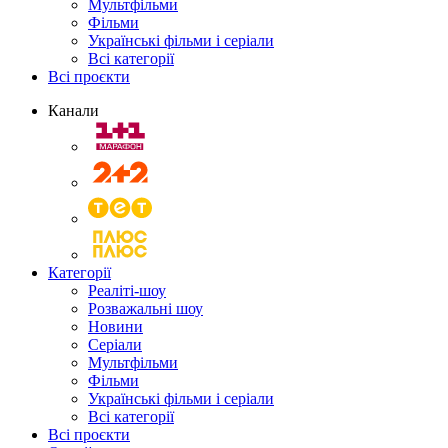
Мультфільми
Фільми
Українські фільми і серіали
Всі категорії
Всі проєкти
Канали
Категорії
Реаліті-шоу
Розважальні шоу
Новини
Серіали
Мультфільми
Фільми
Українські фільми і серіали
Всі категорії
Всі проєкти