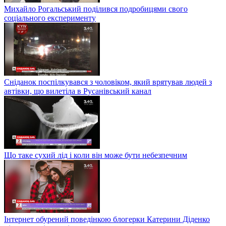
Михайло Рогальський поділився подробицями свого
соціального експерименту
Сніданок поспілкувався з чоловіком, який врятував людей з
автівки, що вилетіла в Русанівський канал
Що таке сухий лід і коли він може бути небезпечним
Інтернет обурений поведінкою блогерки Катерини Діденко