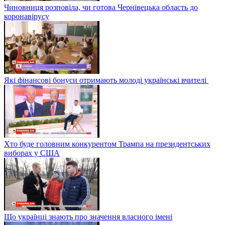
Чиновниця розповіла, чи готова Чернівецька область до
коронавірусу
Які фінансові бонуси отримають молоді українські вчителі
Хто буде головним конкурентом Трампа на президентських
виборах у США
Що українці знають про значення власного імені