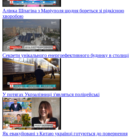
Алінка Шпагіна з Маріуполя щодня бореться зі рідкісною
хворобою
Секрети унікального енергоефективного будинку в столиці
У потягах Укрзалізниці з'являться поліцейські
Як евакуйовані з Китаю українці готуються до повернення