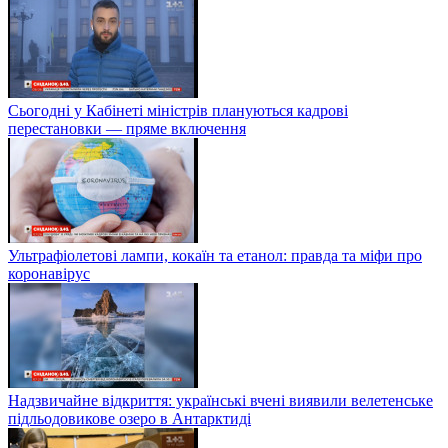
Сьогодні у Кабінеті міністрів плануються кадрові
перестановки — пряме включення
Ультрафіолетові лампи, кокаїн та етанол: правда та міфи про
коронавірус
Надзвичайне відкриття: українські вчені виявили велетенське
підльодовикове озеро в Антарктиді