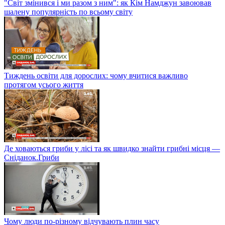
"Світ змінився і ми разом з ним": як Кім Намджун завоював
шалену популярність по всьому світу
Тиждень освіти для дорослих: чому вчитися важливо
протягом усього життя
Де ховаються гриби у лісі та як швидко знайти грибні місця —
Сніданок.Гриби
Чому люди по-різному відчувають плин часу