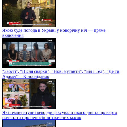
Якою буде погода в Україні у новорічну ніч — пряме
включення
"Забуті", "Після сварки", "Нові мутанти", "Біл і Тед", "Де ти,
Адаме?" – Кіносніданок
Які температурні рекорди фіксували цього дня та що варто
пам'ятати про неносіння захисних масок