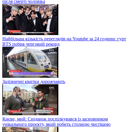
після смерті чоловіка
Найбільша кількість переглядів на Youtube за 24 години: гурт
BTS побив черговий рекорд
Залізничні квитки дорожчають
Києве, мий: Сніданок поспілкувався із засновником
унікального проєкту, який робить столицю чистішою