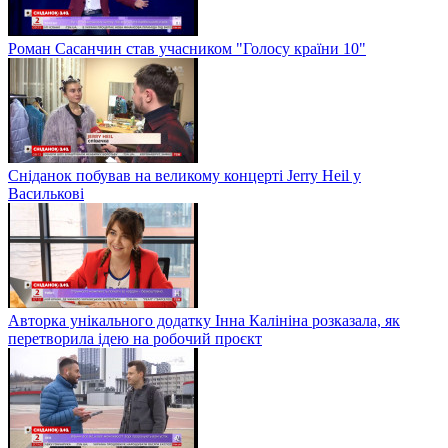
Роман Сасанчин став учасником "Голосу країни 10"
Сніданок побував на великому концерті Jerry Heil у
Василькові
Авторка унікального додатку Інна Калініна розказала, як
перетворила ідею на робочий проєкт