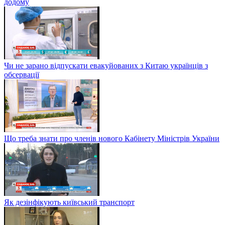
додому
Чи не зарано відпускати евакуйованих з Китаю українців з
обсервації
Що треба знати про членів нового Кабінету Міністрів України
Як дезінфікують київський транспорт