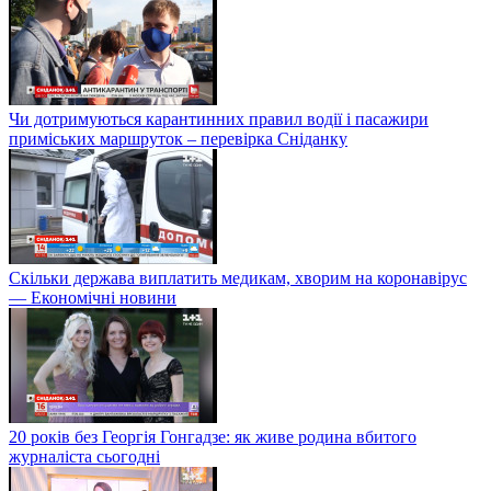
Чи дотримуються карантинних правил водії і пасажири
приміських маршруток – перевірка Сніданку
Скільки держава виплатить медикам, хворим на коронавірус
— Економічні новини
20 років без Георгія Гонгадзе: як живе родина вбитого
журналіста сьогодні