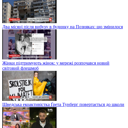
Два місяці після вибуху в будинку на Позняках: що змінилося
Жінки підтримують жінок: у мережі розпочався новий
світовий флешмоб
Шведська екоактивістка Ґрета Тунберг повертається до школи