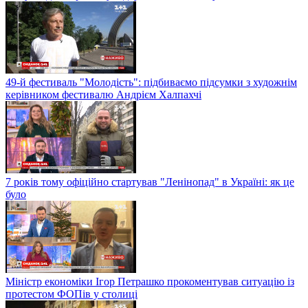
49-й фестиваль "Молодість": підбиваємо підсумки з художнім
керівником фестивалю Андрієм Халпахчі
7 років тому офіційно стартував "Ленінопад" в Україні: як це
було
Міністр економіки Ігор Петрашко прокоментував ситуацію із
протестом ФОПів у столиці