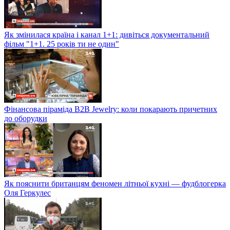
Як змінилася країна і канал 1+1: дивіться документальний
фільм "1+1. 25 років ти не один"
Фінансова піраміда B2B Jewelry: коли покарають причетних
до оборудки
Як пояснити британцям феномен літньої кухні — фудблогерка
Оля Геркулес