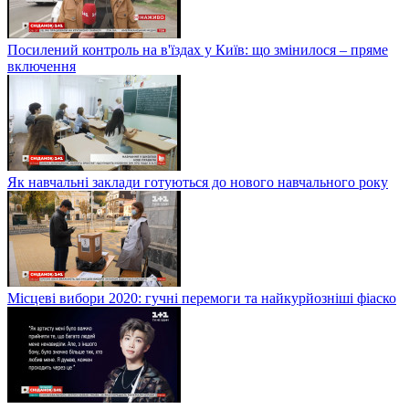
Посилений контроль на в'їздах у Київ: що змінилося – пряме
включення
Як навчальні заклади готуються до нового навчального року
Місцеві вибори 2020: гучні перемоги та найкурйозніші фіаско