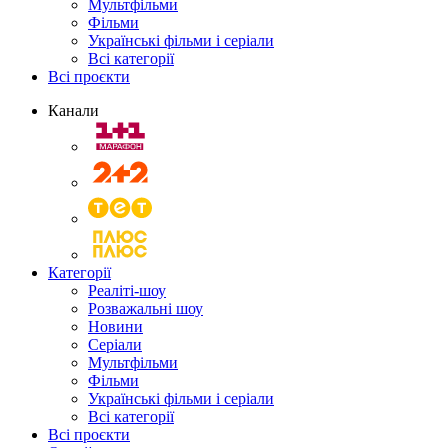
Мультфільми
Фільми
Українські фільми і серіали
Всі категорії
Всі проєкти
Канали
Категорії
Реаліті-шоу
Розважальні шоу
Новини
Серіали
Мультфільми
Фільми
Українські фільми і серіали
Всі категорії
Всі проєкти