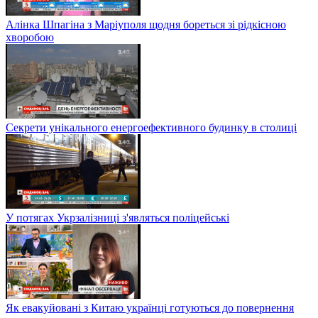
Алінка Шпагіна з Маріуполя щодня бореться зі рідкісною
хворобою
Секрети унікального енергоефективного будинку в столиці
У потягах Укрзалізниці з'являться поліцейські
Як евакуйовані з Китаю українці готуються до повернення