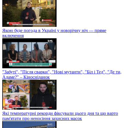
Якою буде погода в Україні у новорічну ніч — пряме
включення
"Забуті", "Після сварки", "Нові мутанти", "Біл і Тед", "Де ти,
Адаме?" – Кіносніданок
Які температурні рекорди фіксували цього дня та що варто
пам'ятати про неносіння захисних масок