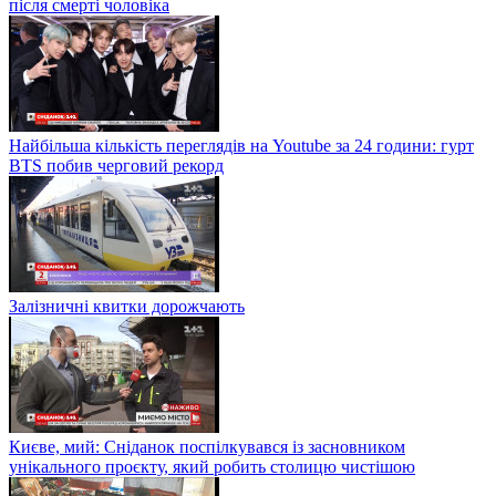
після смерті чоловіка
Найбільша кількість переглядів на Youtube за 24 години: гурт
BTS побив черговий рекорд
Залізничні квитки дорожчають
Києве, мий: Сніданок поспілкувався із засновником
унікального проєкту, який робить столицю чистішою