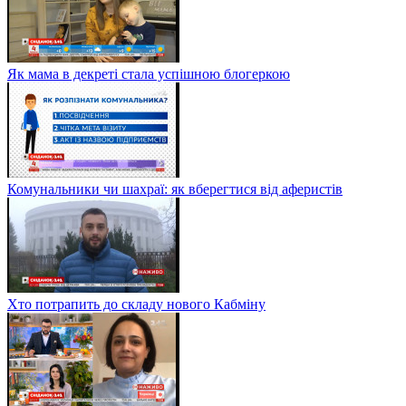
Як мама в декреті стала успішною блогеркою
Комунальники чи шахраї: як вберегтися від аферистів
Хто потрапить до складу нового Кабміну