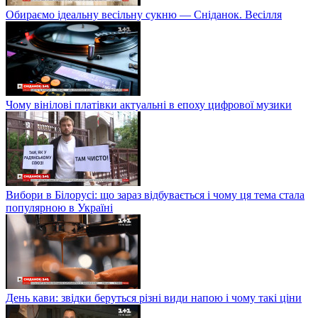
Обираємо ідеальну весільну сукню — Сніданок. Весілля
Чому вінілові платівки актуальні в епоху цифрової музики
Вибори в Білорусі: що зараз відбувається і чому ця тема стала
популярною в Україні
День кави: звідки беруться різні види напою і чому такі ціни