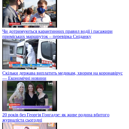
Чи дотримуються карантинних правил водії і пасажири
приміських маршруток – перевірка Сніданку
Скільки держава виплатить медикам, хворим на коронавірус
— Економічні новини
20 років без Георгія Гонгадзе: як живе родина вбитого
журналіста сьогодні