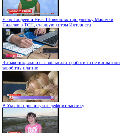
Егор Гордеев и Неля Шовкопляс про улыбку Марички
Падалко в ТСН, ставшую хитом Интернета
Чи законно, якщо вас звільнили з роботи та не виплатили
заробітну платню
В Україні прогнозують дефіцит часнику