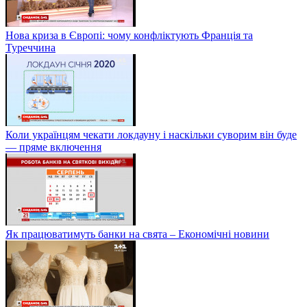
Нова криза в Європі: чому конфліктують Франція та
Туреччина
Коли українцям чекати локдауну і наскільки суворим він буде
— пряме включення
Як працюватимуть банки на свята – Економічні новини