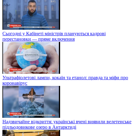
Сьогодні у Кабінеті міністрів плануються кадрові
перестановки — пряме включення
Ультрафіолетові лампи, кокаїн та етанол: правда та міфи про
коронавірус
Надзвичайне відкриття: українські вчені виявили велетенське
підльодовикове озеро в Антарктиді