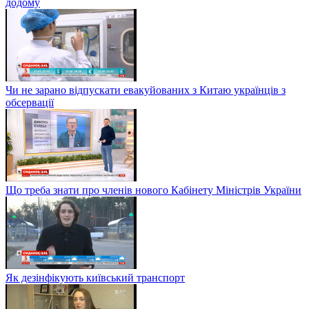
додому
Чи не зарано відпускати евакуйованих з Китаю українців з
обсервації
Що треба знати про членів нового Кабінету Міністрів України
Як дезінфікують київський транспорт