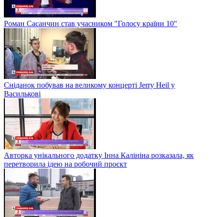
Роман Сасанчин став учасником "Голосу країни 10"
Сніданок побував на великому концерті Jerry Heil у
Василькові
Авторка унікального додатку Інна Калініна розказала, як
перетворила ідею на робочий проєкт