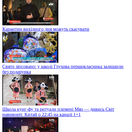
Карантин вихідного дня можуть скасувати
Свято зіпсовано: у школі Глухова першокласника залишили
без подарунка
Школа кунг-фу та ритуали племені Мяо — дивись Світ
навиворіт. Китай о 22:45 на каналі 1+1