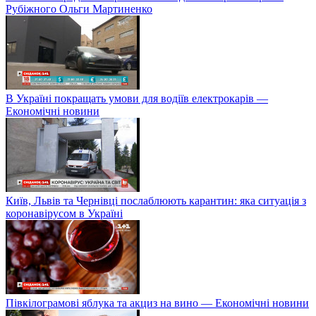
Рубіжного Ольги Мартиненко
В Україні покращать умови для водіїв електрокарів —
Економічні новини
Київ, Львів та Чернівці послаблюють карантин: яка ситуація з
коронавірусом в Україні
Півкілограмові яблука та акциз на вино — Економічні новини