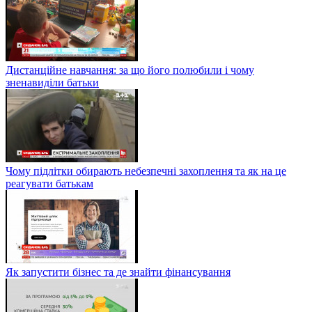
Дистанційне навчання: за що його полюбили і чому
зненавиділи батьки
Чому підлітки обирають небезпечні захоплення та як на це
реагувати батькам
Як запустити бізнес та де знайти фінансування