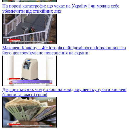
На порозі катастрофи: що чекає на Україну і чи можна себе
убезпечити від стихійних лих
Маколею Калкіну – 40: історія найвідомішого кінохлопчика та
його довгоочікуване повернення на екрани
Дефіцит кисню: чому хворі на ковід змушені купувати кисневі
балони за власні гроші