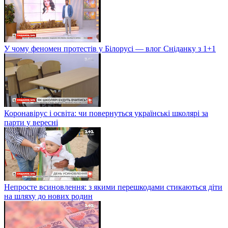
У чому феномен протестів у Білорусі — влог Сніданку з 1+1
Коронавірус і освіта: чи повернуться українські школярі за
парти у вересні
Непросте всиновлення: з якими перешкодами стикаються діти
на шляху до нових родин