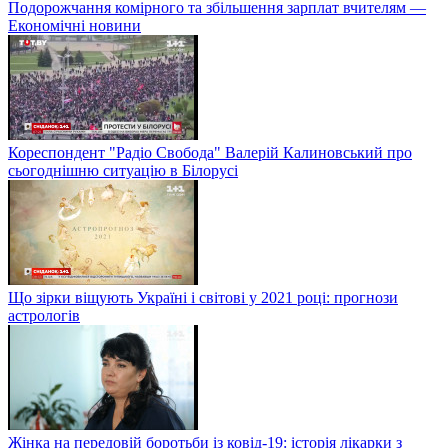
Подорожчання комірного та збільшення зарплат вчителям —
Економічні новини
Кореспондент "Радіо Свобода" Валерій Калиновський про
сьогоднішню ситуацію в Білорусі
Що зірки віщують Україні і світові у 2021 році: прогнози
астрологів
Жінка на передовій боротьби із ковід-19: історія лікарки з