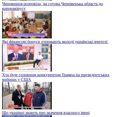
Чиновниця розповіла, чи готова Чернівецька область до
коронавірусу
Які фінансові бонуси отримають молоді українські вчителі
Хто буде головним конкурентом Трампа на президентських
виборах у США
Що українці знають про значення власного імені