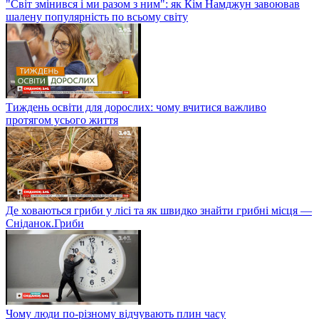
"Світ змінився і ми разом з ним": як Кім Намджун завоював
шалену популярність по всьому світу
Тиждень освіти для дорослих: чому вчитися важливо
протягом усього життя
Де ховаються гриби у лісі та як швидко знайти грибні місця —
Сніданок.Гриби
Чому люди по-різному відчувають плин часу