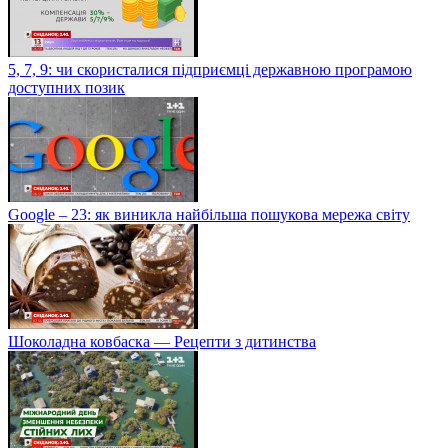
5, 7, 9: чи скористалися підприємці державною програмою
доступних позик
Google – 23: як виникла найбільша пошукова мережа світу
Шоколадна ковбаска — Рецепти з дитинства