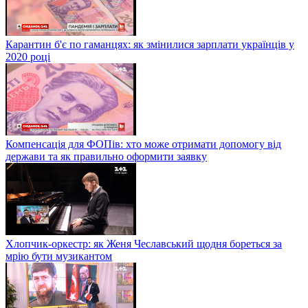
Карантин б'є по гаманцях: як змінилися зарплати українців у
2020 році
Компенсація для ФОПів: хто може отримати допомогу від
держави та як правильно оформити заявку
Хлопчик-оркестр: як Женя Чеславський щодня бореться за
мрію бути музикантом