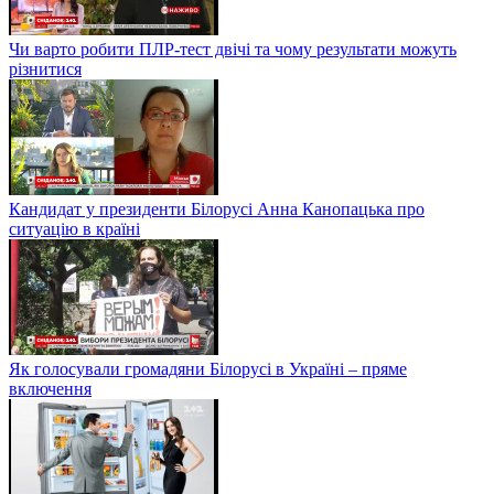
Чи варто робити ПЛР-тест двічі та чому результати можуть
різнитися
Кандидат у президенти Білорусі Анна Канопацька про
ситуацію в країні
Як голосували громадяни Білорусі в Україні – пряме
включення