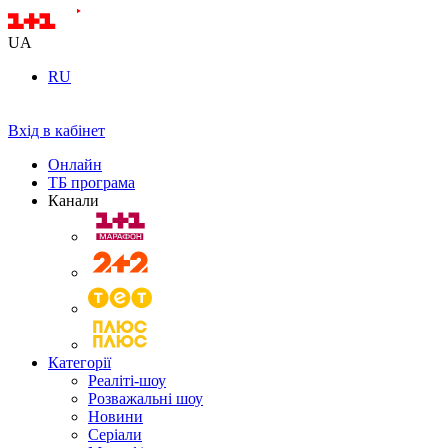
UA
RU
Вхід в кабінет
Онлайн
ТБ програма
Канали
Категорії
Реаліті-шоу
Розважальні шоу
Новини
Серіали