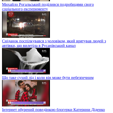
Михайло Рогальський поділився подробицями свого
соціального експерименту
Сніданок поспілкувався з чоловіком, який врятував людей з
автівки, що вилетіла в Русанівський канал
Що таке сухий лід і коли він може бути небезпечним
Інтернет обурений поведінкою блогерки Катерини Діденко