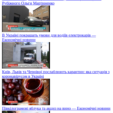
Рубіжного Ольги Мартиненко
В Україні покращать умови для водіїв електрокарів —
Економічні новини
Київ, Львів та Чернівці послаблюють карантин: яка ситуація з
коронавірусом в Україні
Півкілограмові яблука та акциз на вино — Економічні новини