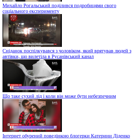
Михайло Рогальський поділився подробицями свого
соціального експерименту
Сніданок поспілкувався з чоловіком, який врятував людей з
автівки, що вилетіла в Русанівський канал
Що таке сухий лід і коли він може бути небезпечним
Інтернет обурений поведінкою блогерки Катерини Діденко