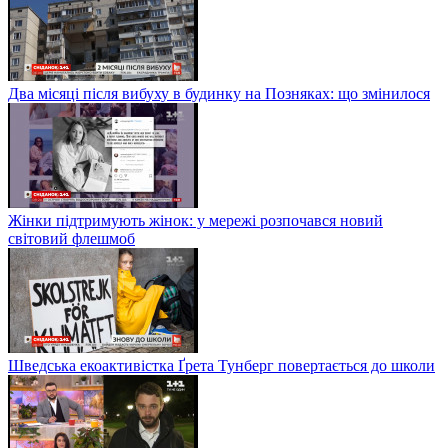
Два місяці після вибуху в будинку на Позняках: що змінилося
Жінки підтримують жінок: у мережі розпочався новий
світовий флешмоб
Шведська екоактивістка Ґрета Тунберг повертається до школи