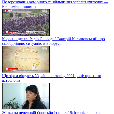
Подорожчання комірного та збільшення зарплат вчителям —
Економічні новини
Кореспондент "Радіо Свобода" Валерій Калиновський про
сьогоднішню ситуацію в Білорусі
Що зірки віщують Україні і світові у 2021 році: прогнози
астрологів
Жінка на передовій боротьби із ковід-19: історія лікарки з