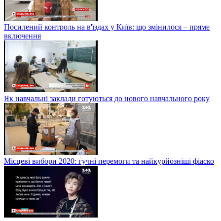
Посилений контроль на в'їздах у Київ: що змінилося – пряме
включення
Як навчальні заклади готуються до нового навчального року
Місцеві вибори 2020: гучні перемоги та найкурйозніші фіаско