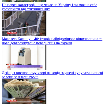
На порозі катастрофи: що чекає на Україну і чи можна себе
убезпечити від стихійних лих
Маколею Калкіну – 40: історія найвідомішого кінохлопчика та
його довгоочікуване повернення на екрани
Дефіцит кисню: чому хворі на ковід змушені купувати кисневі
балони за власні гроші