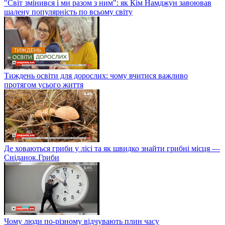
"Світ змінився і ми разом з ним": як Кім Намджун завоював
шалену популярність по всьому світу
Тиждень освіти для дорослих: чому вчитися важливо
протягом усього життя
Де ховаються гриби у лісі та як швидко знайти грибні місця —
Сніданок.Гриби
Чому люди по-різному відчувають плин часу