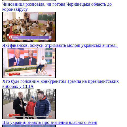
Чиновниця розповіла, чи готова Чернівецька область до
коронавірусу
Які фінансові бонуси отримають молоді українські вчителі
Хто буде головним конкурентом Трампа на президентських
виборах у США
Що українці знають про значення власного імені