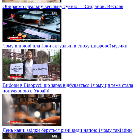
Обираємо ідеальну весільну сукню — Сніданок. Весілля
Чому вінілові платівки актуальні в епоху цифрової музики
Вибори в Білорусі: що зараз відбувається і чому ця тема стала
популярною в Україні
День кави: звідки беруться різні види напою і чому такі ціни