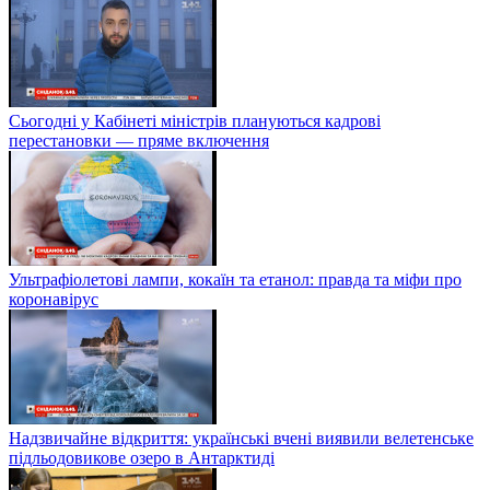
Сьогодні у Кабінеті міністрів плануються кадрові
перестановки — пряме включення
Ультрафіолетові лампи, кокаїн та етанол: правда та міфи про
коронавірус
Надзвичайне відкриття: українські вчені виявили велетенське
підльодовикове озеро в Антарктиді