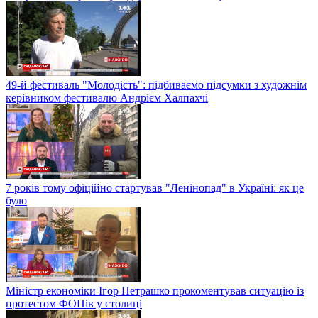
49-й фестиваль "Молодість": підбиваємо підсумки з художнім
керівником фестивалю Андрієм Халпахчі
7 років тому офіційно стартував "Ленінопад" в Україні: як це
було
Міністр економіки Ігор Петрашко прокоментував ситуацію із
протестом ФОПів у столиці