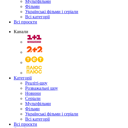
Мультфільми
Фільми
Українські фільми і серіали
Всі категорії
Всі проєкти
Канали
Категорії
Реаліті-шоу
Розважальні шоу
Новини
Серіали
Мультфільми
Фільми
Українські фільми і серіали
Всі категорії
Всі проєкти