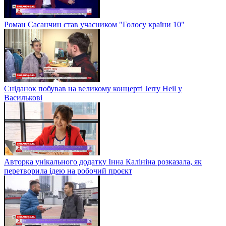
Роман Сасанчин став учасником "Голосу країни 10"
Сніданок побував на великому концерті Jerry Heil у
Василькові
Авторка унікального додатку Інна Калініна розказала, як
перетворила ідею на робочий проєкт