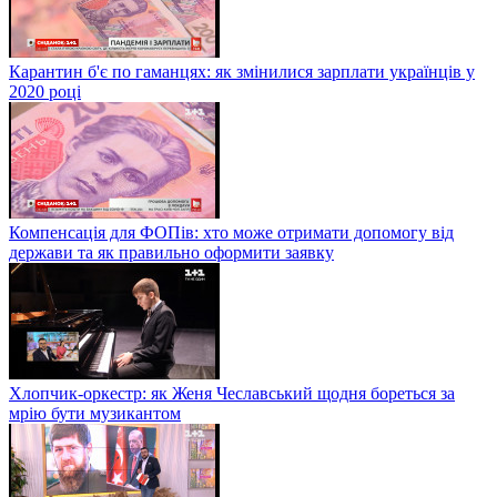
Карантин б'є по гаманцях: як змінилися зарплати українців у
2020 році
Компенсація для ФОПів: хто може отримати допомогу від
держави та як правильно оформити заявку
Хлопчик-оркестр: як Женя Чеславський щодня бореться за
мрію бути музикантом