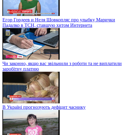
Егор Гордеев и Неля Шовкопляс про улыбку Марички
Падалко в ТСН, ставшую хитом Интернета
Чи законно, якщо вас звільнили з роботи та не виплатили
заробітну платню
В Україні прогнозують дефіцит часнику