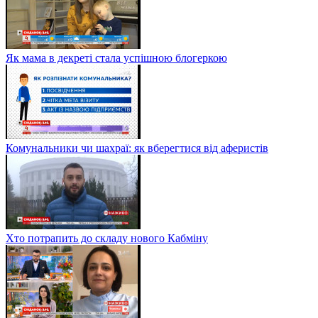
Як мама в декреті стала успішною блогеркою
Комунальники чи шахраї: як вберегтися від аферистів
Хто потрапить до складу нового Кабміну