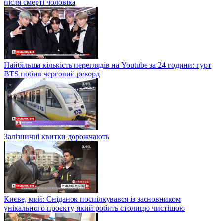
після смерті чоловіка
Найбільша кількість переглядів на Youtube за 24 години: гурт
BTS побив черговий рекорд
Залізничні квитки дорожчають
Києве, мий: Сніданок поспілкувався із засновником
унікального проєкту, який робить столицю чистішою