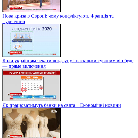
Нова криза в Європі: чому конфліктують Франція та
Туреччина
Коли українцям чекати локдауну і наскільки суворим він буде
— пряме включення
Як працюватимуть банки на свята – Економічні новини