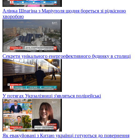
Алінка Шпагіна з Маріуполя щодня бореться зі рідкісною
хворобою
Секрети унікального енергоефективного будинку в столиці
У потягах Укрзалізниці з'являться поліцейські
Як евакуйовані з Китаю українці готуються до повернення