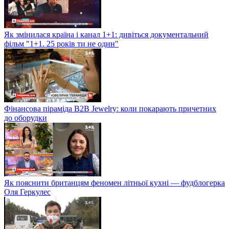
Як змінилася країна і канал 1+1: дивіться документальний
фільм "1+1. 25 років ти не один"
Фінансова піраміда B2B Jewelry: коли покарають причетних
до оборудки
Як пояснити британцям феномен літньої кухні — фудблогерка
Оля Геркулес