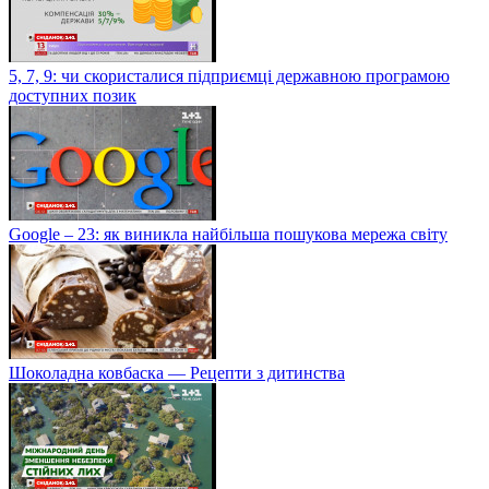
5, 7, 9: чи скористалися підприємці державною програмою
доступних позик
Google – 23: як виникла найбільша пошукова мережа світу
Шоколадна ковбаска — Рецепти з дитинства