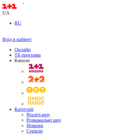
UA
RU
Вхід в кабінет
Онлайн
ТБ програма
Канали
Категорії
Реаліті-шоу
Розважальні шоу
Новини
Серіали