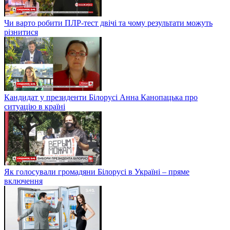
Чи варто робити ПЛР-тест двічі та чому результати можуть
різнитися
Кандидат у президенти Білорусі Анна Канопацька про
ситуацію в країні
Як голосували громадяни Білорусі в Україні – пряме
включення