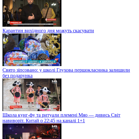
Карантин вихідного дня можуть скасувати
Свято зіпсовано: у школі Глухова першокласника залишили
без подарунка
Школа кунг-фу та ритуали племені Мяо — дивись Світ
навиворіт. Китай о 22:45 на каналі 1+1