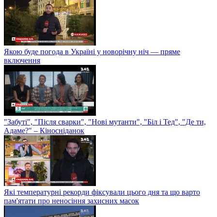
Якою буде погода в Україні у новорічну ніч — пряме
включення
"Забуті", "Після сварки", "Нові мутанти", "Біл і Тед", "Де ти,
Адаме?" – Кіносніданок
Які температурні рекорди фіксували цього дня та що варто
пам'ятати про неносіння захисних масок