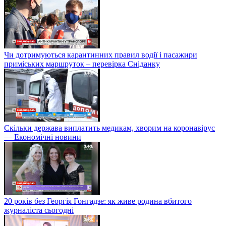
Чи дотримуються карантинних правил водії і пасажири
приміських маршруток – перевірка Сніданку
Скільки держава виплатить медикам, хворим на коронавірус
— Економічні новини
20 років без Георгія Гонгадзе: як живе родина вбитого
журналіста сьогодні