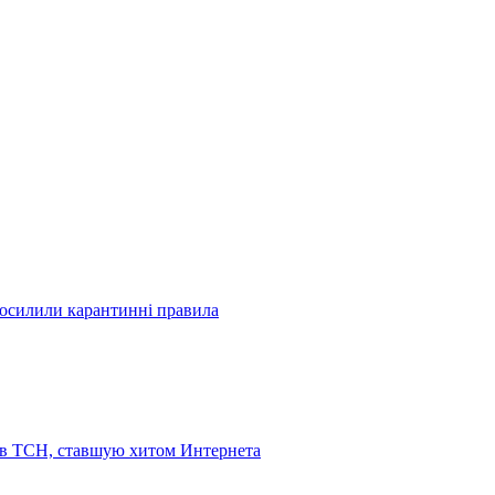
посилили карантинні правила
 в ТСН, ставшую хитом Интернета