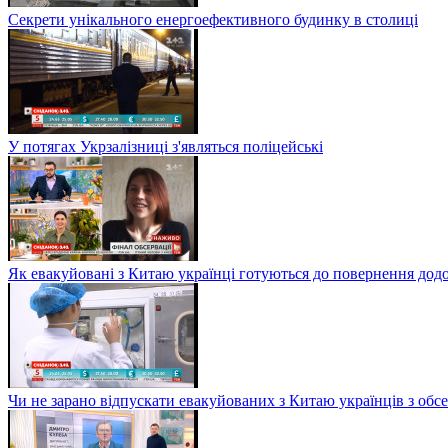
Секрети унікального енергоефективного будинку в столиці
У потягах Укрзалізниці з'являться поліцейські
Як евакуйовані з Китаю українці готуються до повернення дод
Чи не зарано відпускати евакуйованих з Китаю українців з обсе