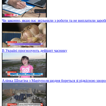
Чи законно, якщо вас звільнили з роботи та не виплатили заро
В Україні прогнозують дефіцит часнику
Алінка Шпагіна з Маріуполя щодня бореться зі рідкісною хвор