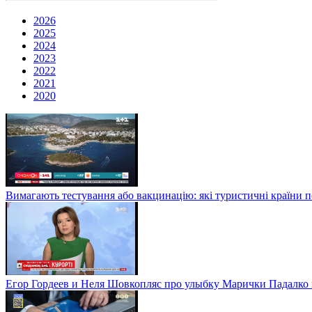
2026
2025
2024
2023
2022
2021
2020
Вимагають тестування або вакцинацію: які туристичні країни 
Егор Гордеев и Неля Шовкопляс про улыбку Марички Падалко