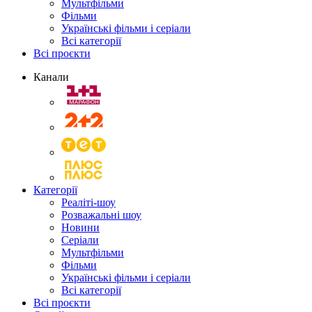
Мультфільми
Фільми
Українські фільми і серіали
Всі категорії
Всі проєкти
Канали
Категорії
Реаліті-шоу
Розважальні шоу
Новини
Серіали
Мультфільми
Фільми
Українські фільми і серіали
Всі категорії
Всі проєкти