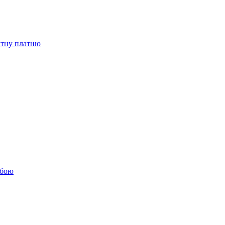
бітну платню
обою