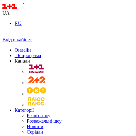
UA
RU
Вхід в кабінет
Онлайн
ТБ програма
Канали
Категорії
Реаліті-шоу
Розважальні шоу
Новини
Серіали