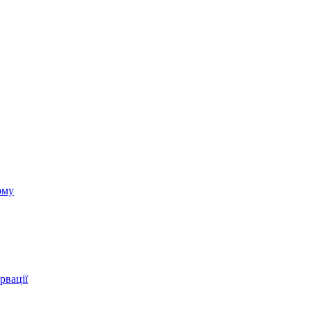
ому
рвації