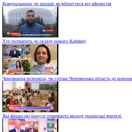
Комунальники чи шахраї: як вберегтися від аферистів
Хто потрапить до складу нового Кабміну
Чиновниця розповіла, чи готова Чернівецька область до корона
Які фінансові бонуси отримають молоді українські вчителі