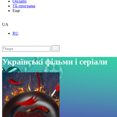
Онлайн
ТБ програма
Еще
UA
RU
Українські фільми і серіали