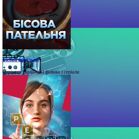
Бісова пательня
Серіали, Українські фільми і серіали