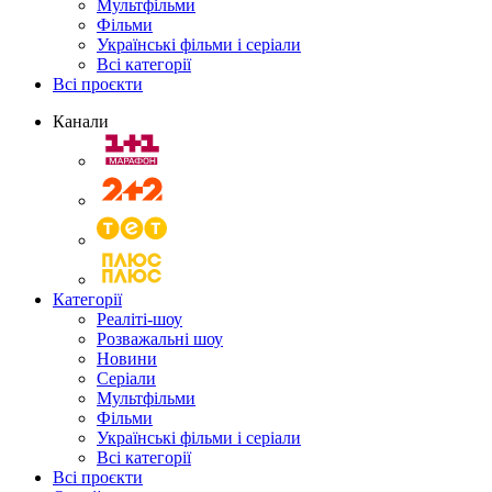
Мультфільми
Фільми
Українські фільми і серіали
Всі категорії
Всі проєкти
Канали
Категорії
Реаліті-шоу
Розважальні шоу
Новини
Серіали
Мультфільми
Фільми
Українські фільми і серіали
Всі категорії
Всі проєкти