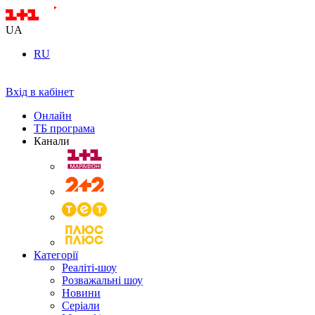
UA
RU
Вхід в кабінет
Онлайн
ТБ програма
Канали
Категорії
Реаліті-шоу
Розважальні шоу
Новини
Серіали