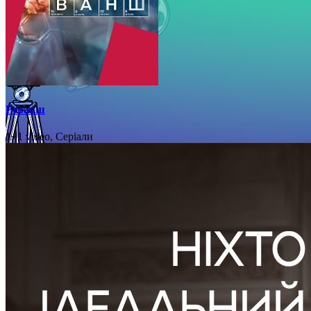
Реванш
1+1 video, Серіали