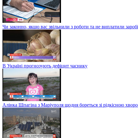
Чи законно, якщо вас звільнили з роботи та не виплатили заро
В Україні прогнозують дефіцит часнику
Алінка Шпагіна з Маріуполя щодня бореться зі рідкісною хвор