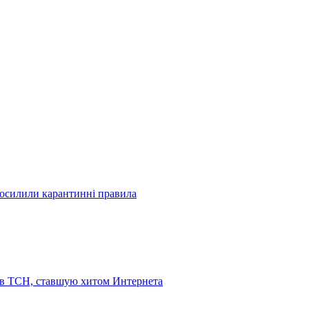
посилили карантинні правила
 в ТСН, ставшую хитом Интернета