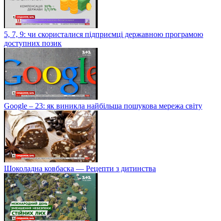
5, 7, 9: чи скористалися підприємці державною програмою
доступних позик
Google – 23: як виникла найбільша пошукова мережа світу
Шоколадна ковбаска — Рецепти з дитинства