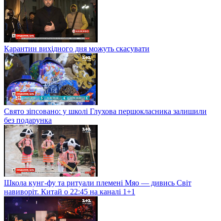
Карантин вихідного дня можуть скасувати
Свято зіпсовано: у школі Глухова першокласника залишили
без подарунка
Школа кунг-фу та ритуали племені Мяо — дивись Світ
навиворіт. Китай о 22:45 на каналі 1+1