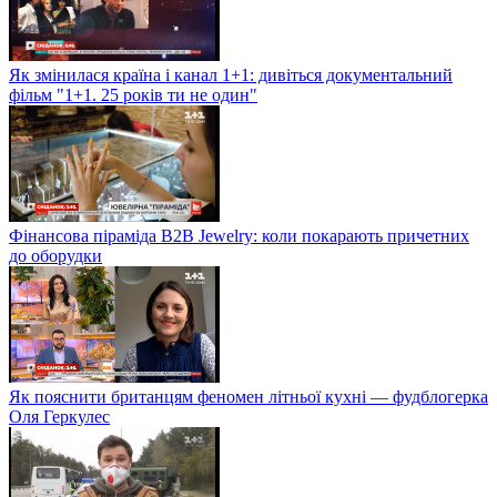
Як змінилася країна і канал 1+1: дивіться документальний
фільм "1+1. 25 років ти не один"
Фінансова піраміда B2B Jewelry: коли покарають причетних
до оборудки
Як пояснити британцям феномен літньої кухні — фудблогерка
Оля Геркулес