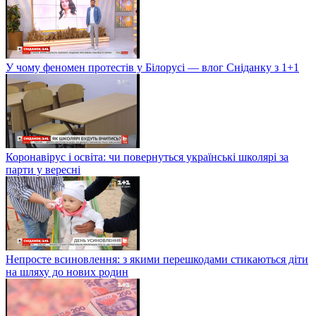
У чому феномен протестів у Білорусі — влог Сніданку з 1+1
Коронавірус і освіта: чи повернуться українські школярі за
парти у вересні
Непросте всиновлення: з якими перешкодами стикаються діти
на шляху до нових родин