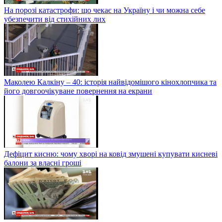
На порозі катастрофи: що чекає на Україну і чи можна себе
убезпечити від стихійних лих
Маколею Калкіну – 40: історія найвідомішого кінохлопчика та
його довгоочікуване повернення на екрани
Дефіцит кисню: чому хворі на ковід змушені купувати кисневі
балони за власні гроші