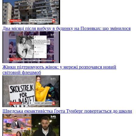
Два місяці після вибуху в будинку на Позняках: що змінилося
Жінки підтримують жінок: у мережі розпочався новий
світовий флешмоб
Шведська екоактивістка Ґрета Тунберг повертається до школи