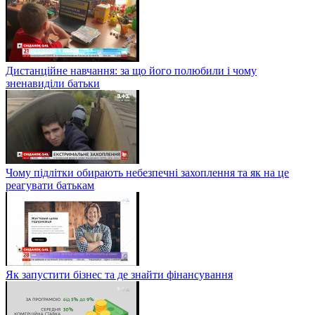
Дистанційне навчання: за що його полюбили і чому
зненавиділи батьки
Чому підлітки обирають небезпечні захоплення та як на це
реагувати батькам
Як запустити бізнес та де знайти фінансування