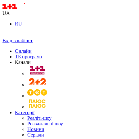
UA
RU
Вхід в кабінет
Онлайн
ТБ програма
Канали
Категорії
Реаліті-шоу
Розважальні шоу
Новини
Серіали