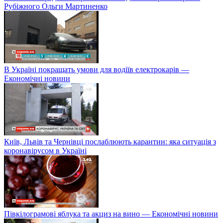
Рубіжного Ольги Мартиненко
В Україні покращать умови для водіїв електрокарів —
Економічні новини
Київ, Львів та Чернівці послаблюють карантин: яка ситуація з
коронавірусом в Україні
Півкілограмові яблука та акциз на вино — Економічні новини