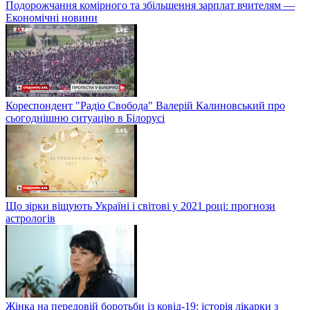
Подорожчання комірного та збільшення зарплат вчителям —
Економічні новини
Кореспондент "Радіо Свобода" Валерій Калиновський про
сьогоднішню ситуацію в Білорусі
Що зірки віщують Україні і світові у 2021 році: прогнози
астрологів
Жінка на передовій боротьби із ковід-19: історія лікарки з