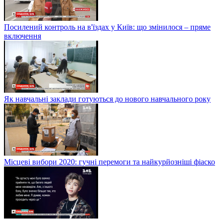
Посилений контроль на в'їздах у Київ: що змінилося – пряме
включення
Як навчальні заклади готуються до нового навчального року
Місцеві вибори 2020: гучні перемоги та найкурйозніші фіаско