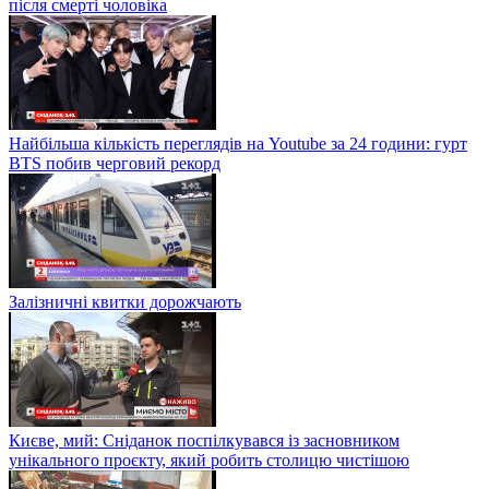
після смерті чоловіка
Найбільша кількість переглядів на Youtube за 24 години: гурт
BTS побив черговий рекорд
Залізничні квитки дорожчають
Києве, мий: Сніданок поспілкувався із засновником
унікального проєкту, який робить столицю чистішою