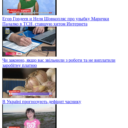
Егор Гордеев и Неля Шовкопляс про улыбку Марички
Падалко в ТСН, ставшую хитом Интернета
Чи законно, якщо вас звільнили з роботи та не виплатили
заробітну платню
В Україні прогнозують дефіцит часнику