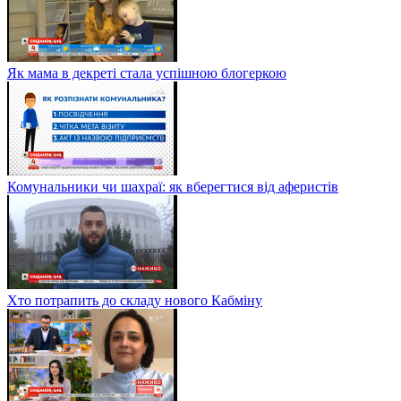
Як мама в декреті стала успішною блогеркою
Комунальники чи шахраї: як вберегтися від аферистів
Хто потрапить до складу нового Кабміну