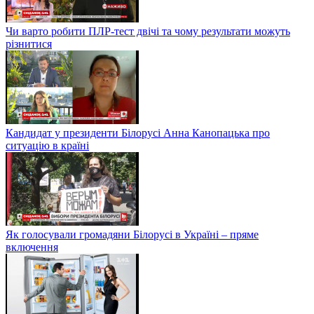
Чи варто робити ПЛР-тест двічі та чому результати можуть
різнитися
Кандидат у президенти Білорусі Анна Канопацька про
ситуацію в країні
Як голосували громадяни Білорусі в Україні – пряме
включення