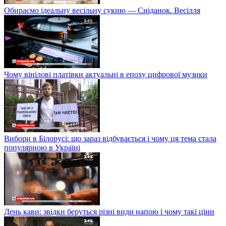
Обираємо ідеальну весільну сукню — Сніданок. Весілля
Чому вінілові платівки актуальні в епоху цифрової музики
Вибори в Білорусі: що зараз відбувається і чому ця тема стала
популярною в Україні
День кави: звідки беруться різні види напою і чому такі ціни