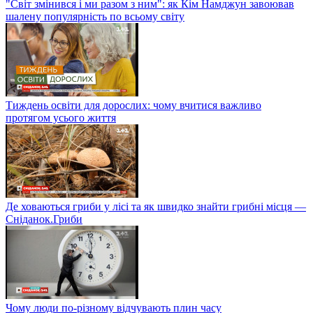
"Світ змінився і ми разом з ним": як Кім Намджун завоював
шалену популярність по всьому світу
Тиждень освіти для дорослих: чому вчитися важливо
протягом усього життя
Де ховаються гриби у лісі та як швидко знайти грибні місця —
Сніданок.Гриби
Чому люди по-різному відчувають плин часу