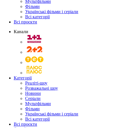
Мультфільми
Фільми
Українські фільми і серіали
Всі категорії
Всі проєкти
Канали
Категорії
Реаліті-шоу
Розважальні шоу
Новини
Серіали
Мультфільми
Фільми
Українські фільми і серіали
Всі категорії
Всі проєкти