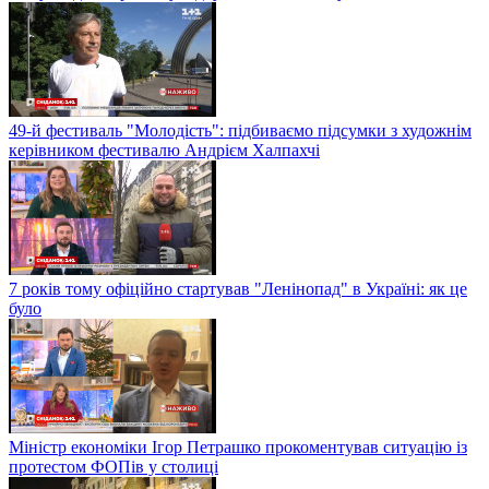
49-й фестиваль "Молодість": підбиваємо підсумки з художнім
керівником фестивалю Андрієм Халпахчі
7 років тому офіційно стартував "Ленінопад" в Україні: як це
було
Міністр економіки Ігор Петрашко прокоментував ситуацію із
протестом ФОПів у столиці