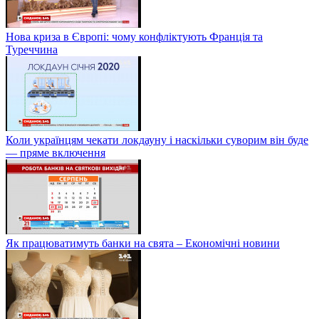
Нова криза в Європі: чому конфліктують Франція та
Туреччина
Коли українцям чекати локдауну і наскільки суворим він буде
— пряме включення
Як працюватимуть банки на свята – Економічні новини