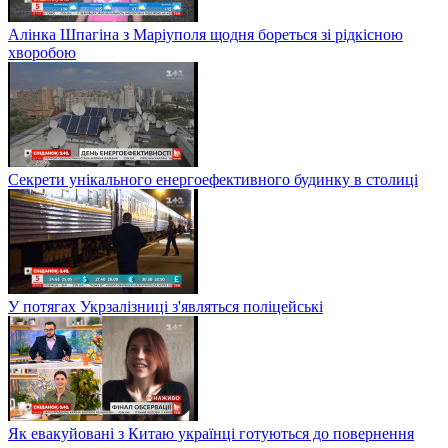
Алінка Шпагіна з Маріуполя щодня бореться зі рідкісною
хворобою
Секрети унікального енергоефективного будинку в столиці
У потягах Укрзалізниці з'являться поліцейські
Як евакуйовані з Китаю українці готуються до повернення