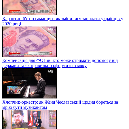
Карантин б'є по гаманцях: як змінилися зарплати українців у
2020 році
Компенсація для ФОПів: хто може отримати допомогу від
держави та як правильно оформити заявку
Хлопчик-оркестр: як Женя Чеславський щодня бореться за
мрію бути музикантом