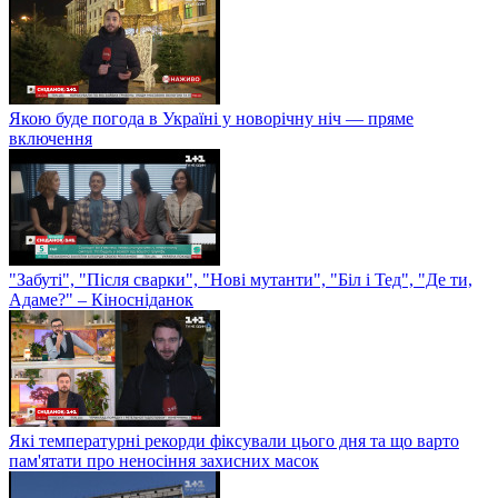
Якою буде погода в Україні у новорічну ніч — пряме
включення
"Забуті", "Після сварки", "Нові мутанти", "Біл і Тед", "Де ти,
Адаме?" – Кіносніданок
Які температурні рекорди фіксували цього дня та що варто
пам'ятати про неносіння захисних масок