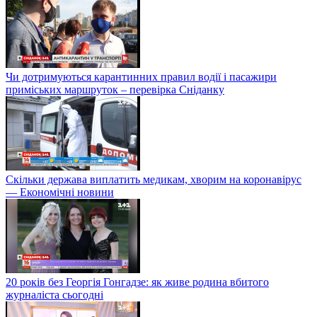
Чи дотримуються карантинних правил водії і пасажири
приміських маршруток – перевірка Сніданку
Скільки держава виплатить медикам, хворим на коронавірус
— Економічні новини
20 років без Георгія Гонгадзе: як живе родина вбитого
журналіста сьогодні