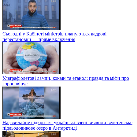
Сьогодні у Кабінеті міністрів плануються кадрові
перестановки — пряме включення
Ультрафіолетові лампи, кокаїн та етанол: правда та міфи про
коронавірус
Надзвичайне відкриття: українські вчені виявили велетенське
підльодовикове озеро в Антарктиді