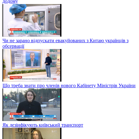
додому
Чи не зарано відпускати евакуйованих з Китаю українців з
обсервації
Що треба знати про членів нового Кабінету Міністрів України
Як дезінфікують київський транспорт