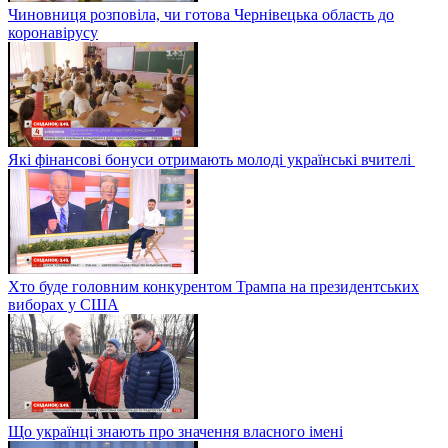
Чиновниця розповіла, чи готова Чернівецька область до
коронавірусу
Які фінансові бонуси отримають молоді українські вчителі
Хто буде головним конкурентом Трампа на президентських
виборах у США
Що українці знають про значення власного імені