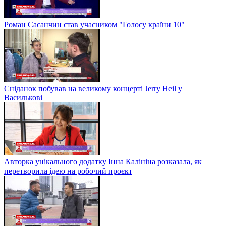
Роман Сасанчин став учасником "Голосу країни 10"
Сніданок побував на великому концерті Jerry Heil у
Василькові
Авторка унікального додатку Інна Калініна розказала, як
перетворила ідею на робочий проєкт