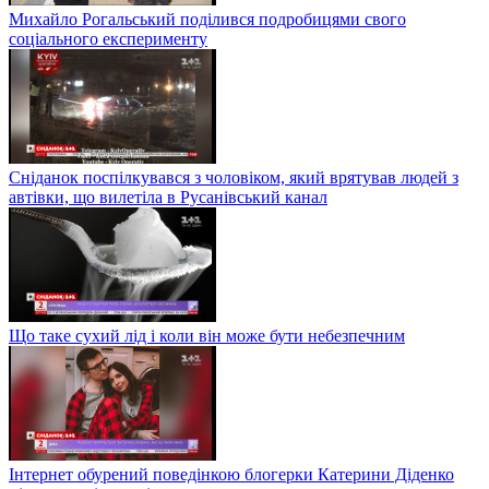
Михайло Рогальський поділився подробицями свого
соціального експерименту
Сніданок поспілкувався з чоловіком, який врятував людей з
автівки, що вилетіла в Русанівський канал
Що таке сухий лід і коли він може бути небезпечним
Інтернет обурений поведінкою блогерки Катерини Діденко