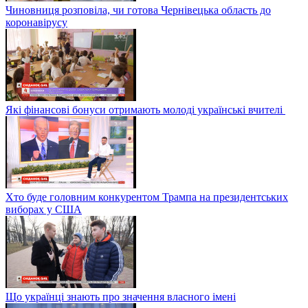
Чиновниця розповіла, чи готова Чернівецька область до
коронавірусу
Які фінансові бонуси отримають молоді українські вчителі
Хто буде головним конкурентом Трампа на президентських
виборах у США
Що українці знають про значення власного імені