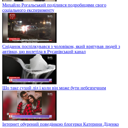
Михайло Рогальський поділився подробицями свого
соціального експерименту
Сніданок поспілкувався з чоловіком, який врятував людей з
автівки, що вилетіла в Русанівський канал
Що таке сухий лід і коли він може бути небезпечним
Інтернет обурений поведінкою блогерки Катерини Діденко