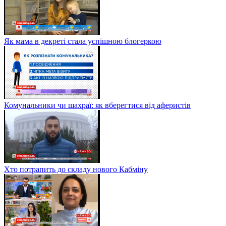
Як мама в декреті стала успішною блогеркою
Комунальники чи шахраї: як вберегтися від аферистів
Хто потрапить до складу нового Кабміну