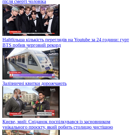
після смерті чоловіка
Найбільша кількість переглядів на Youtube за 24 години: гурт
BTS побив черговий рекорд
Залізничні квитки дорожчають
Києве, мий: Сніданок поспілкувався із засновником
унікального проєкту, який робить столицю чистішою