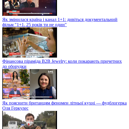
Як змінилася країна і канал 1+1: дивіться документальний
фільм "1+1. 25 років ти не один"
Фінансова піраміда B2B Jewelry: коли покарають причетних
до оборудки
Як пояснити британцям феномен літньої кухні — фудблогерка
Оля Геркулес