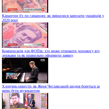
Карантин б'є по гаманцях: як змінилися зарплати українців у
2020 році
Компенсація для ФОПів: хто може отримати допомогу від
держави та як правильно оформити заявку
Хлопчик-оркестр: як Женя Чеславський щодня бореться за
мрію бути музикантом