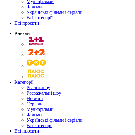
Мультфільми
Фільми
Українські фільми і серіали
Всі категорії
Всі проєкти
Канали
Категорії
Реаліті-шоу
Розважальні шоу
Новини
Серіали
Мультфільми
Фільми
Українські фільми і серіали
Всі категорії
Всі проєкти