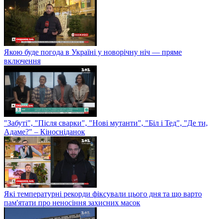
Якою буде погода в Україні у новорічну ніч — пряме
включення
"Забуті", "Після сварки", "Нові мутанти", "Біл і Тед", "Де ти,
Адаме?" – Кіносніданок
Які температурні рекорди фіксували цього дня та що варто
пам'ятати про неносіння захисних масок