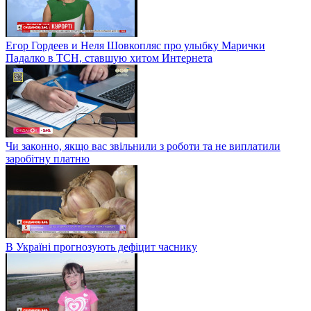
Егор Гордеев и Неля Шовкопляс про улыбку Марички
Падалко в ТСН, ставшую хитом Интернета
Чи законно, якщо вас звільнили з роботи та не виплатили
заробітну платню
В Україні прогнозують дефіцит часнику