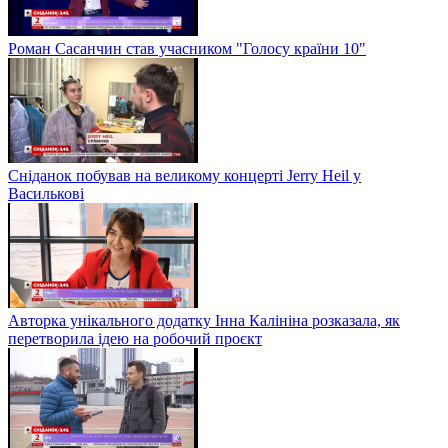
Роман Сасанчин став учасником "Голосу країни 10"
Сніданок побував на великому концерті Jerry Heil у
Василькові
Авторка унікального додатку Інна Калініна розказала, як
перетворила ідею на робочий проєкт