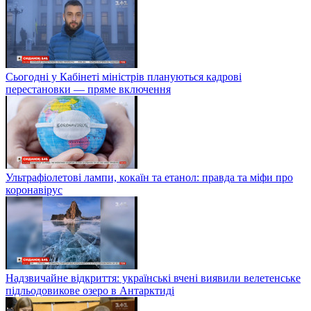
Сьогодні у Кабінеті міністрів плануються кадрові
перестановки — пряме включення
Ультрафіолетові лампи, кокаїн та етанол: правда та міфи про
коронавірус
Надзвичайне відкриття: українські вчені виявили велетенське
підльодовикове озеро в Антарктиді