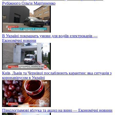
Рубіжного Ольги Мартиненко
В Україні покращать умови для водіїв електрокарів —
Економічні новини
Київ, Львів та Чернівці послаблюють карантин: яка ситуація з
коронавірусом в Україні
Півкілограмові яблука та акциз на вино — Економічні новини