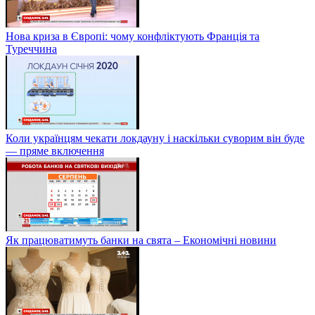
Нова криза в Європі: чому конфліктують Франція та
Туреччина
Коли українцям чекати локдауну і наскільки суворим він буде
— пряме включення
Як працюватимуть банки на свята – Економічні новини