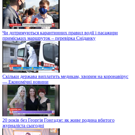
Чи дотримуються карантинних правил водії і пасажири
приміських маршруток – перевірка Сніданку
Скільки держава виплатить медикам, хворим на коронавірус
— Економічні новини
20 років без Георгія Гонгадзе: як живе родина вбитого
журналіста сьогодні