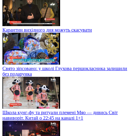
Карантин вихідного дня можуть скасувати
Свято зіпсовано: у школі Глухова першокласника залишили
без подарунка
Школа кунг-фу та ритуали племені Мяо — дивись Світ
навиворіт. Китай о 22:45 на каналі 1+1