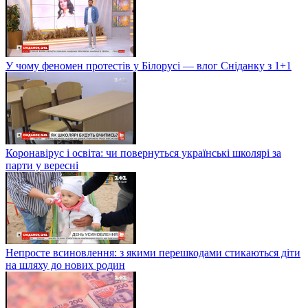
У чому феномен протестів у Білорусі — влог Сніданку з 1+1
Коронавірус і освіта: чи повернуться українські школярі за
парти у вересні
Непросте всиновлення: з якими перешкодами стикаються діти
на шляху до нових родин