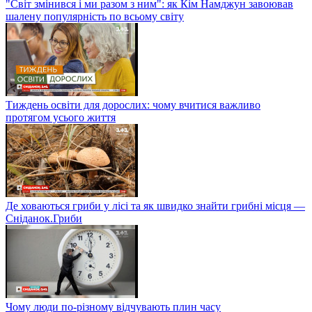
"Світ змінився і ми разом з ним": як Кім Намджун завоював
шалену популярність по всьому світу
Тиждень освіти для дорослих: чому вчитися важливо
протягом усього життя
Де ховаються гриби у лісі та як швидко знайти грибні місця —
Сніданок.Гриби
Чому люди по-різному відчувають плин часу