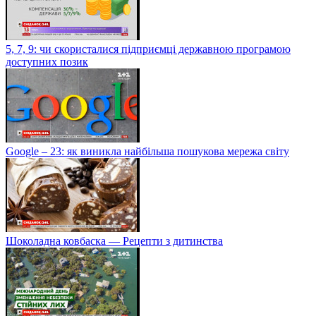
5, 7, 9: чи скористалися підприємці державною програмою
доступних позик
Google – 23: як виникла найбільша пошукова мережа світу
Шоколадна ковбаска — Рецепти з дитинства