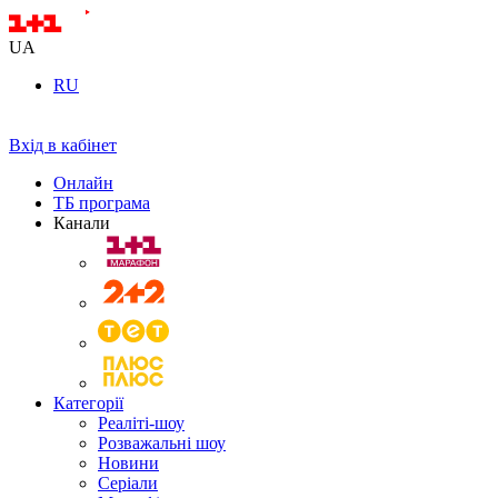
UA
RU
Вхід в кабінет
Онлайн
ТБ програма
Канали
Категорії
Реаліті-шоу
Розважальні шоу
Новини
Серіали