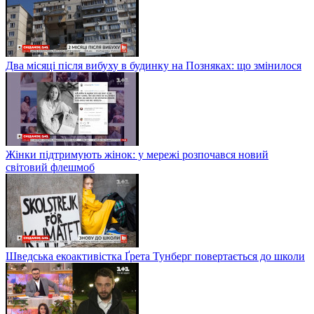
Два місяці після вибуху в будинку на Позняках: що змінилося
Жінки підтримують жінок: у мережі розпочався новий
світовий флешмоб
Шведська екоактивістка Ґрета Тунберг повертається до школи