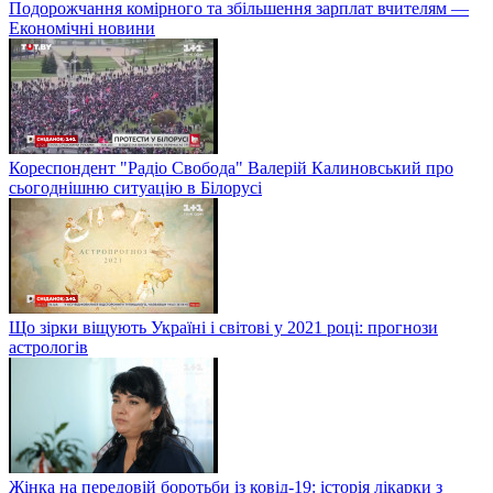
Подорожчання комірного та збільшення зарплат вчителям —
Економічні новини
Кореспондент "Радіо Свобода" Валерій Калиновський про
сьогоднішню ситуацію в Білорусі
Що зірки віщують Україні і світові у 2021 році: прогнози
астрологів
Жінка на передовій боротьби із ковід-19: історія лікарки з