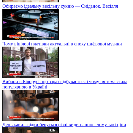
Обираємо ідеальну весільну сукню — Сніданок. Весілля
Чому вінілові платівки актуальні в епоху цифрової музики
Вибори в Білорусі: що зараз відбувається і чому ця тема стала
популярною в Україні
День кави: звідки беруться різні види напою і чому такі ціни