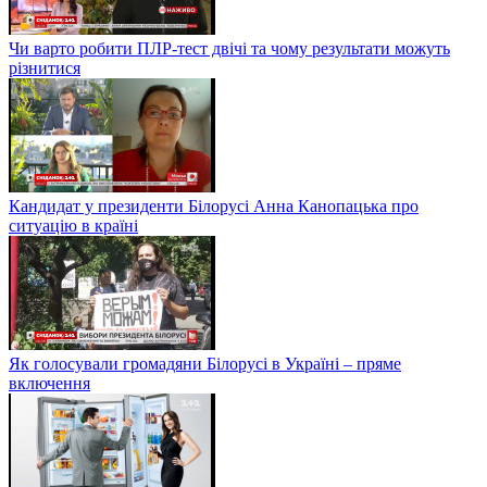
Чи варто робити ПЛР-тест двічі та чому результати можуть
різнитися
Кандидат у президенти Білорусі Анна Канопацька про
ситуацію в країні
Як голосували громадяни Білорусі в Україні – пряме
включення