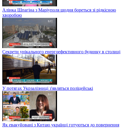
Алінка Шпагіна з Маріуполя щодня бореться зі рідкісною
хворобою
Секрети унікального енергоефективного будинку в столиці
У потягах Укрзалізниці з'являться поліцейські
Як евакуйовані з Китаю українці готуються до повернення