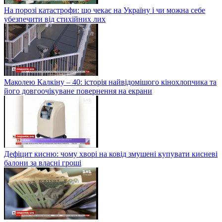
На порозі катастрофи: що чекає на Україну і чи можна себе
убезпечити від стихійних лих
Маколею Калкіну – 40: історія найвідомішого кінохлопчика та
його довгоочікуване повернення на екрани
Дефіцит кисню: чому хворі на ковід змушені купувати кисневі
балони за власні гроші