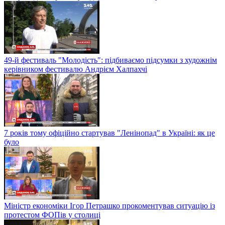
49-й фестиваль "Молодість": підбиваємо підсумки з художнім
керівником фестивалю Андрієм Халпахчі
7 років тому офіційно стартував "Ленінопад" в Україні: як це
було
Міністр економіки Ігор Петрашко прокоментував ситуацію із
протестом ФОПів у столиці