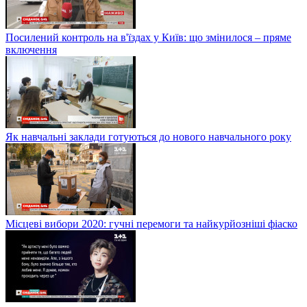
Посилений контроль на в'їздах у Київ: що змінилося – пряме
включення
Як навчальні заклади готуються до нового навчального року
Місцеві вибори 2020: гучні перемоги та найкурйозніші фіаско