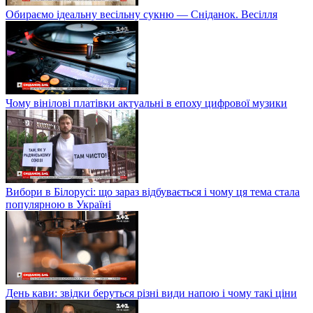
Обираємо ідеальну весільну сукню — Сніданок. Весілля
Чому вінілові платівки актуальні в епоху цифрової музики
Вибори в Білорусі: що зараз відбувається і чому ця тема стала
популярною в Україні
День кави: звідки беруться різні види напою і чому такі ціни