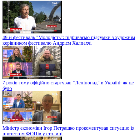
49-й фестиваль "Молодість": підбиваємо підсумки з художнім
керівником фестивалю Андрієм Халпахчі
7 років тому офіційно стартував "Ленінопад" в Україні: як це
було
Міністр економіки Ігор Петрашко прокоментував ситуацію із
протестом ФОПів у столиці