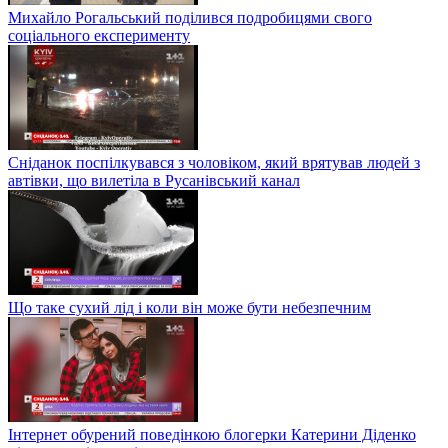
Михайло Рогальський поділився подробицями свого
соціального експерименту
Сніданок поспілкувався з чоловіком, який врятував людей з
автівки, що вилетіла в Русанівський канал
Що таке сухий лід і коли він може бути небезпечним
Інтернет обурений поведінкою блогерки Катерини Діденко