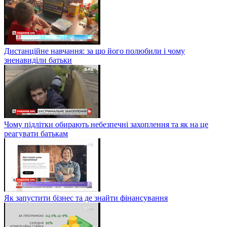
Дистанційне навчання: за що його полюбили і чому
зненавиділи батьки
Чому підлітки обирають небезпечні захоплення та як на це
реагувати батькам
Як запустити бізнес та де знайти фінансування