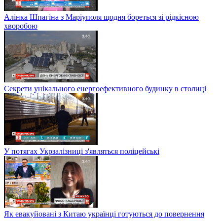
Алінка Шпагіна з Маріуполя щодня бореться зі рідкісною
хворобою
Секрети унікального енергоефективного будинку в столиці
У потягах Укрзалізниці з'являться поліцейські
Як евакуйовані з Китаю українці готуються до повернення