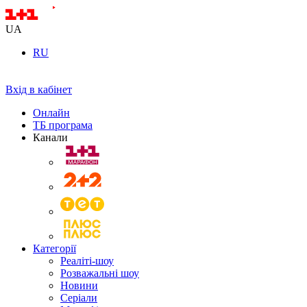
UA
RU
Вхід в кабінет
Онлайн
ТБ програма
Канали
Категорії
Реаліті-шоу
Розважальні шоу
Новини
Серіали