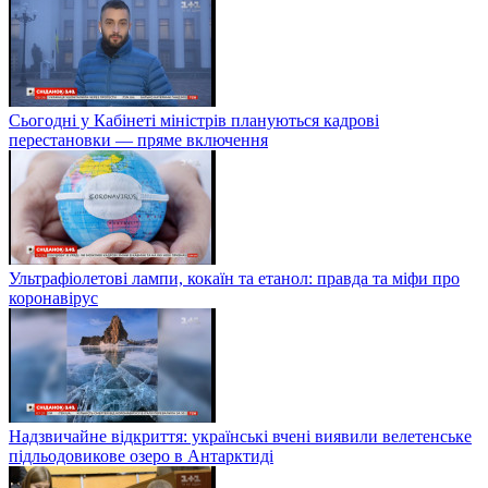
Сьогодні у Кабінеті міністрів плануються кадрові
перестановки — пряме включення
Ультрафіолетові лампи, кокаїн та етанол: правда та міфи про
коронавірус
Надзвичайне відкриття: українські вчені виявили велетенське
підльодовикове озеро в Антарктиді