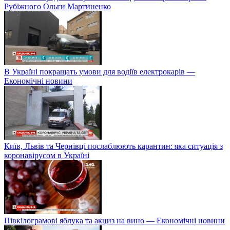
Рубіжного Ольги Мартиненко
В Україні покращать умови для водіїв електрокарів —
Економічні новини
Київ, Львів та Чернівці послаблюють карантин: яка ситуація з
коронавірусом в Україні
Півкілограмові яблука та акциз на вино — Економічні новини