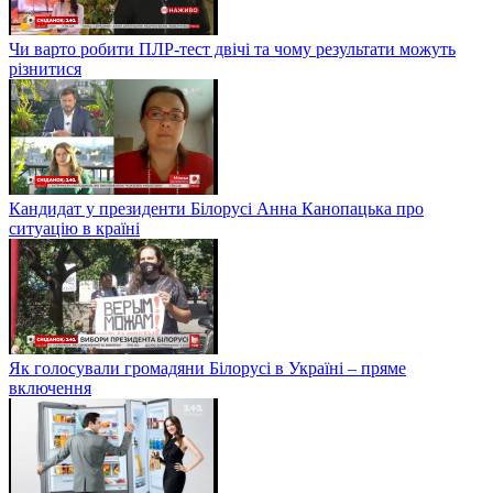
Чи варто робити ПЛР-тест двічі та чому результати можуть
різнитися
Кандидат у президенти Білорусі Анна Канопацька про
ситуацію в країні
Як голосували громадяни Білорусі в Україні – пряме
включення