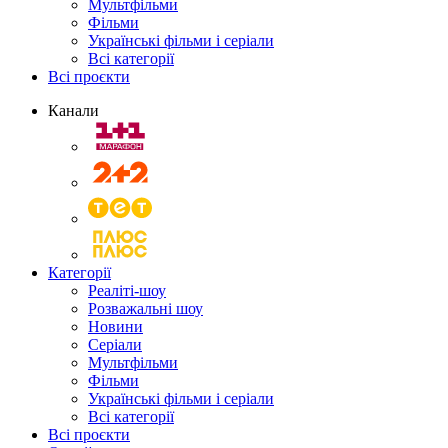
Мультфільми
Фільми
Українські фільми і серіали
Всі категорії
Всі проєкти
Канали
Категорії
Реаліті-шоу
Розважальні шоу
Новини
Серіали
Мультфільми
Фільми
Українські фільми і серіали
Всі категорії
Всі проєкти