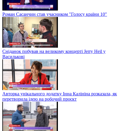
Роман Сасанчин став учасником "Голосу країни 10"
Сніданок побував на великому концерті Jerry Heil у
Василькові
Авторка унікального додатку Інна Калініна розказала, як
перетворила ідею на робочий проєкт