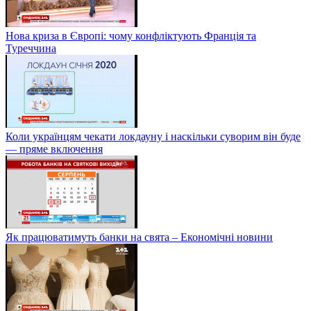
Нова криза в Європі: чому конфліктують Франція та
Туреччина
Коли українцям чекати локдауну і наскільки суворим він буде
— пряме включення
Як працюватимуть банки на свята – Економічні новини