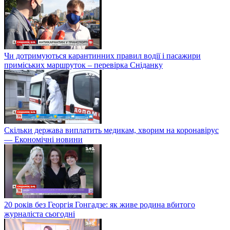
Чи дотримуються карантинних правил водії і пасажири
приміських маршруток – перевірка Сніданку
Скільки держава виплатить медикам, хворим на коронавірус
— Економічні новини
20 років без Георгія Гонгадзе: як живе родина вбитого
журналіста сьогодні