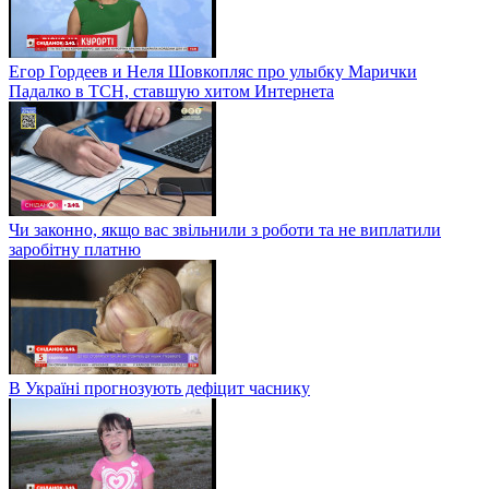
Егор Гордеев и Неля Шовкопляс про улыбку Марички
Падалко в ТСН, ставшую хитом Интернета
Чи законно, якщо вас звільнили з роботи та не виплатили
заробітну платню
В Україні прогнозують дефіцит часнику