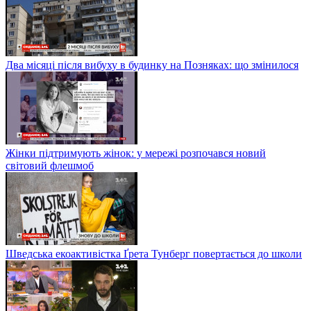
Два місяці після вибуху в будинку на Позняках: що змінилося
Жінки підтримують жінок: у мережі розпочався новий
світовий флешмоб
Шведська екоактивістка Ґрета Тунберг повертається до школи