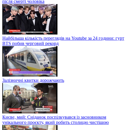
після смерті чоловіка
Найбільша кількість переглядів на Youtube за 24 години: гурт
BTS побив черговий рекорд
Залізничні квитки дорожчають
Києве, мий: Сніданок поспілкувався із засновником
унікального проєкту, який робить столицю чистішою