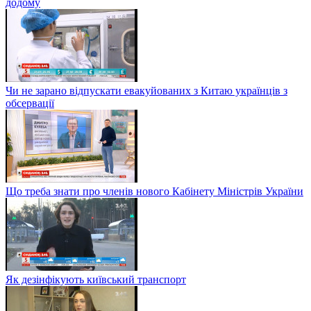
додому
Чи не зарано відпускати евакуйованих з Китаю українців з
обсервації
Що треба знати про членів нового Кабінету Міністрів України
Як дезінфікують київський транспорт