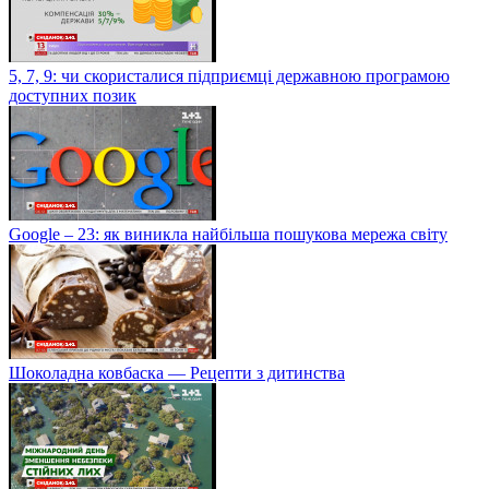
5, 7, 9: чи скористалися підприємці державною програмою
доступних позик
Google – 23: як виникла найбільша пошукова мережа світу
Шоколадна ковбаска — Рецепти з дитинства