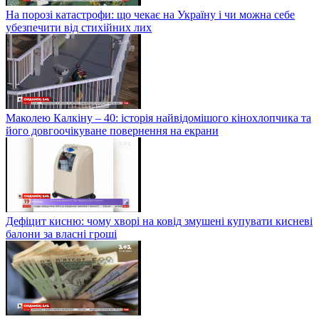
На порозі катастрофи: що чекає на Україну і чи можна себе
убезпечити від стихійних лих
Маколею Калкіну – 40: історія найвідомішого кінохлопчика та
його довгоочікуване повернення на екрани
Дефіцит кисню: чому хворі на ковід змушені купувати кисневі
балони за власні гроші