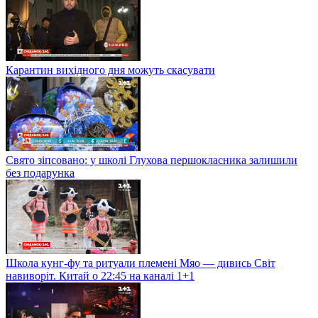
Карантин вихідного дня можуть скасувати
Свято зіпсовано: у школі Глухова першокласника залишили
без подарунка
Школа кунг-фу та ритуали племені Мяо — дивись Світ
навиворіт. Китай о 22:45 на каналі 1+1