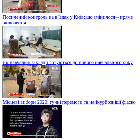
Посилений контроль на в'їздах у Київ: що змінилося – пряме
включення
Як навчальні заклади готуються до нового навчального року
Місцеві вибори 2020: гучні перемоги та найкурйозніші фіаско