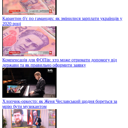
Карантин б'є по гаманцях: як змінилися зарплати українців у
2020 році
Компенсація для ФОПів: хто може отримати допомогу від
держави та як правильно оформити заявку
Хлопчик-оркестр: як Женя Чеславський щодня бореться за
мрію бути музикантом