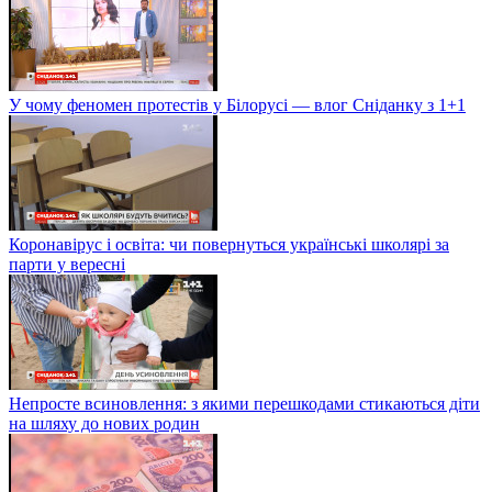
У чому феномен протестів у Білорусі — влог Сніданку з 1+1
Коронавірус і освіта: чи повернуться українські школярі за
парти у вересні
Непросте всиновлення: з якими перешкодами стикаються діти
на шляху до нових родин