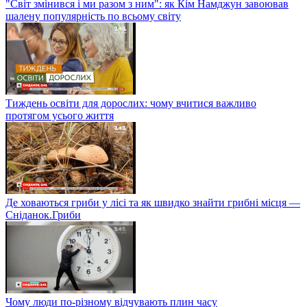
"Світ змінився і ми разом з ним": як Кім Намджун завоював
шалену популярність по всьому світу
Тиждень освіти для дорослих: чому вчитися важливо
протягом усього життя
Де ховаються гриби у лісі та як швидко знайти грибні місця —
Сніданок.Гриби
Чому люди по-різному відчувають плин часу