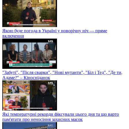
Якою буде погода в Україні у новорічну ніч — пряме
включення
"Забуті", "Після сварки", "Нові мутанти", "Біл і Тед", "Де ти,
Адаме?" – Кіносніданок
Які температурні рекорди фіксували цього дня та що варто
пам'ятати про неносіння захисних масок