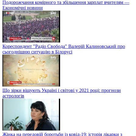
Подорожчання комірного та збільшення зарплат вчителям —
Економічні новини
Кореспондент "Радіо Свобода" Валерій Калиновський про
сьогоднішню ситуацію в Білорусі
Що зірки віщують Україні і світові у 2021 році: прогнози
астрологів
Жінка на передовій боротьби із ковід-19: історія лікарки з