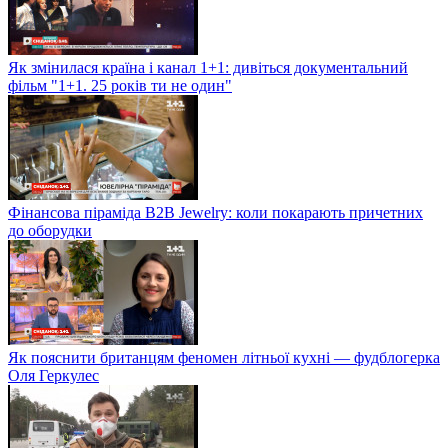
Як змінилася країна і канал 1+1: дивіться документальний
фільм "1+1. 25 років ти не один"
Фінансова піраміда B2B Jewelry: коли покарають причетних
до оборудки
Як пояснити британцям феномен літньої кухні — фудблогерка
Оля Геркулес