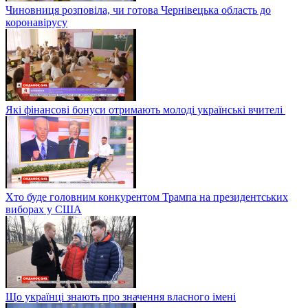
Чиновниця розповіла, чи готова Чернівецька область до
коронавірусу
Які фінансові бонуси отримають молоді українські вчителі
Хто буде головним конкурентом Трампа на президентських
виборах у США
Що українці знають про значення власного імені