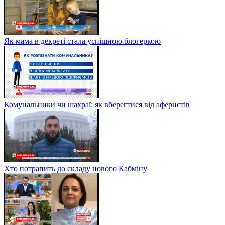
Як мама в декреті стала успішною блогеркою
Комунальники чи шахраї: як вберегтися від аферистів
Хто потрапить до складу нового Кабміну