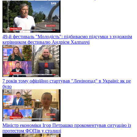
49-й фестиваль "Молодість": підбиваємо підсумки з художнім
керівником фестивалю Андрієм Халпахчі
7 років тому офіційно стартував "Ленінопад" в Україні: як це
було
Міністр економіки Ігор Петрашко прокоментував ситуацію із
протестом ФОПів у столиці