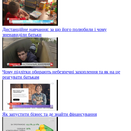
Дистанційне навчання: за що його полюбили і чому
зненавиділи батьки
Чому підлітки обирають небезпечні захоплення та як на це
реагувати батькам
Як запустити бізнес та де знайти фінансування