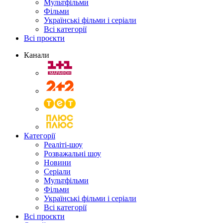
Мультфільми
Фільми
Українські фільми і серіали
Всі категорії
Всі проєкти
Канали
Категорії
Реаліті-шоу
Розважальні шоу
Новини
Серіали
Мультфільми
Фільми
Українські фільми і серіали
Всі категорії
Всі проєкти