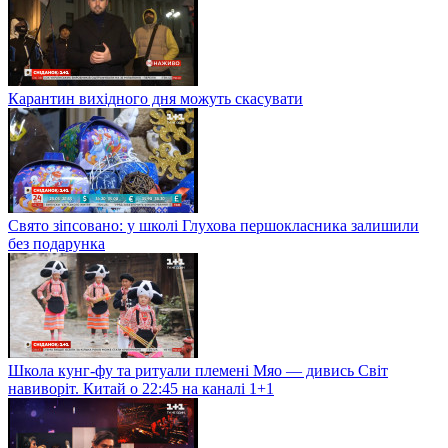
Карантин вихідного дня можуть скасувати
Свято зіпсовано: у школі Глухова першокласника залишили
без подарунка
Школа кунг-фу та ритуали племені Мяо — дивись Світ
навиворіт. Китай о 22:45 на каналі 1+1