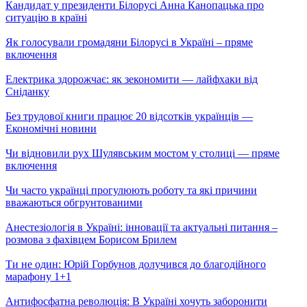
Кандидат у президенти Білорусі Анна Канопацька про
ситуацію в країні
Як голосували громадяни Білорусі в Україні – пряме
включення
Електрика здорожчає: як зекономити — лайфхаки від
Сніданку
Без трудової книги працює 20 відсотків українців —
Економічні новини
Чи відновили рух Шулявським мостом у столиці — пряме
включення
Чи часто українці прогулюють роботу та які причини
вважаються обгрунтованими
Анестезіологія в Україні: інновації та актуальні питання –
розмова з фахівцем Борисом Брилем