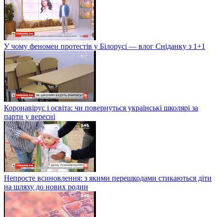
У чому феномен протестів у Білорусі — влог Сніданку з 1+1
Коронавірус і освіта: чи повернуться українські школярі за
парти у вересні
Непросте всиновлення: з якими перешкодами стикаються діти
на шляху до нових родин