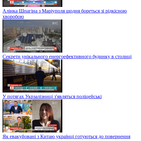
Алінка Шпагіна з Маріуполя щодня бореться зі рідкісною
хворобою
Секрети унікального енергоефективного будинку в столиці
У потягах Укрзалізниці з'являться поліцейські
Як евакуйовані з Китаю українці готуються до повернення