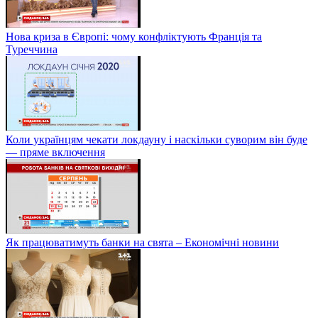
Нова криза в Європі: чому конфліктують Франція та
Туреччина
Коли українцям чекати локдауну і наскільки суворим він буде
— пряме включення
Як працюватимуть банки на свята – Економічні новини