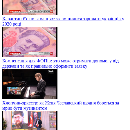
Карантин б'є по гаманцях: як змінилися зарплати українців у
2020 році
Компенсація для ФОПів: хто може отримати допомогу від
держави та як правильно оформити заявку
Хлопчик-оркестр: як Женя Чеславський щодня бореться за
мрію бути музикантом