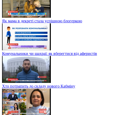
Як мама в декреті стала успішною блогеркою
Комунальники чи шахраї: як вберегтися від аферистів
Хто потрапить до складу нового Кабміну