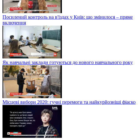
Посилений контроль на в'їздах у Київ: що змінилося – пряме
включення
Як навчальні заклади готуються до нового навчального року
Місцеві вибори 2020: гучні перемоги та найкурйозніші фіаско