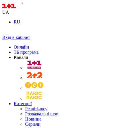
UA
RU
Вхід в кабінет
Онлайн
ТБ програма
Канали
Категорії
Реаліті-шоу
Розважальні шоу
Новини
Серіали