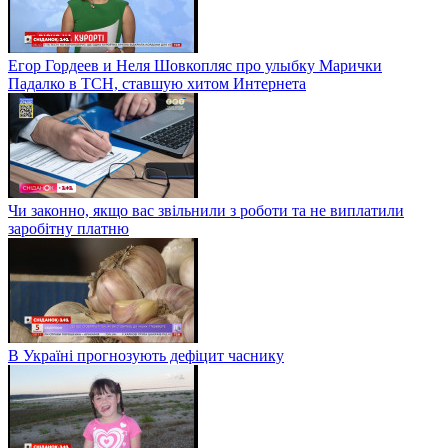
Егор Гордеев и Неля Шовкопляс про улыбку Марички
Падалко в ТСН, ставшую хитом Интернета
Чи законно, якщо вас звільнили з роботи та не виплатили
заробітну платню
В Україні прогнозують дефіцит часнику