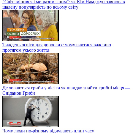
"Світ змінився і ми разом з ним": як Кім Намджун завоював
шалену популярність по всьому світу
Тиждень освіти для дорослих: чому вчитися важливо
протягом усього життя
Де ховаються гриби у лісі та як швидко знайти грибні місця —
Сніданок.Гриби
Чому люди по-різному відчувають плин часу