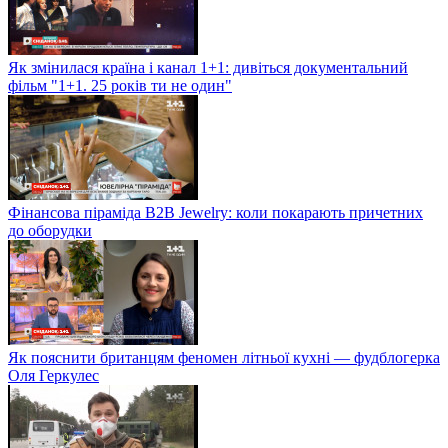
Як змінилася країна і канал 1+1: дивіться документальний
фільм "1+1. 25 років ти не один"
Фінансова піраміда B2B Jewelry: коли покарають причетних
до оборудки
Як пояснити британцям феномен літньої кухні — фудблогерка
Оля Геркулес