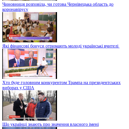
Чиновниця розповіла, чи готова Чернівецька область до
коронавірусу
Які фінансові бонуси отримають молоді українські вчителі
Хто буде головним конкурентом Трампа на президентських
виборах у США
Що українці знають про значення власного імені