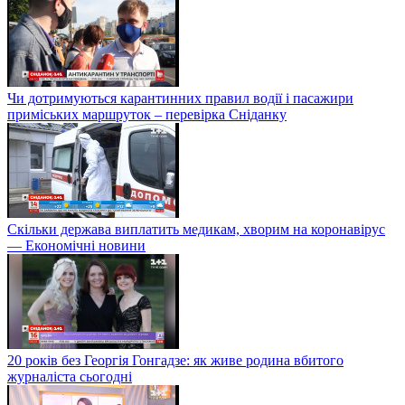
Чи дотримуються карантинних правил водії і пасажири
приміських маршруток – перевірка Сніданку
Скільки держава виплатить медикам, хворим на коронавірус
— Економічні новини
20 років без Георгія Гонгадзе: як живе родина вбитого
журналіста сьогодні