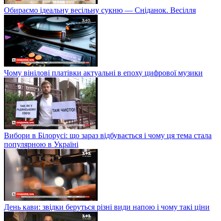
Обираємо ідеальну весільну сукню — Сніданок. Весілля
Чому вінілові платівки актуальні в епоху цифрової музики
Вибори в Білорусі: що зараз відбувається і чому ця тема стала
популярною в Україні
День кави: звідки беруться різні види напою і чому такі ціни