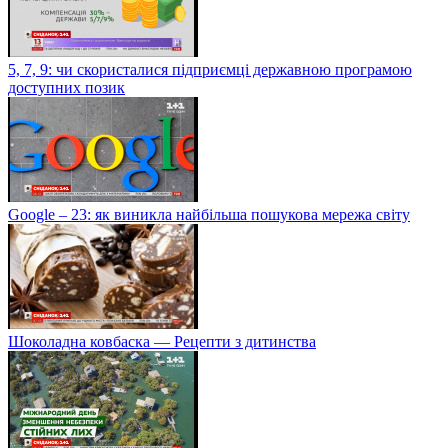
5, 7, 9: чи скористалися підприємці державною програмою
доступних позик
Google – 23: як виникла найбільша пошукова мережа світу
Шоколадна ковбаска — Рецепти з дитинства