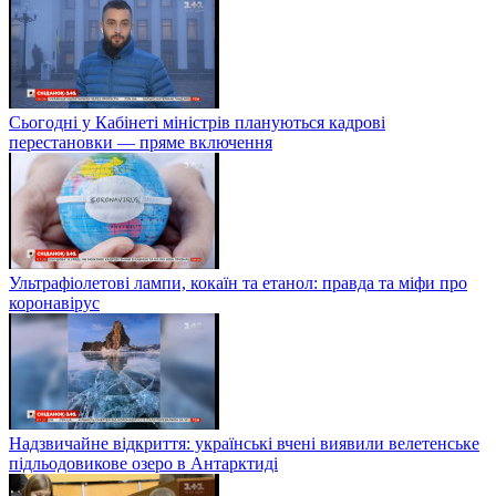
Сьогодні у Кабінеті міністрів плануються кадрові
перестановки — пряме включення
Ультрафіолетові лампи, кокаїн та етанол: правда та міфи про
коронавірус
Надзвичайне відкриття: українські вчені виявили велетенське
підльодовикове озеро в Антарктиді