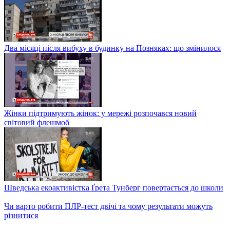
Два місяці після вибуху в будинку на Позняках: що змінилося
Жінки підтримують жінок: у мережі розпочався новий
світовий флешмоб
Шведська екоактивістка Ґрета Тунберг повертається до школи
Чи варто робити ПЛР-тест двічі та чому результати можуть
різнитися