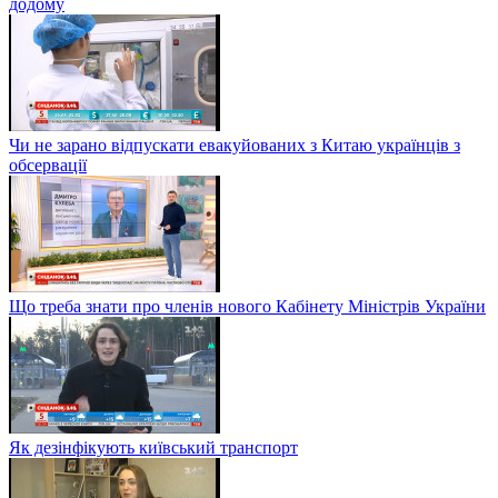
додому
Чи не зарано відпускати евакуйованих з Китаю українців з
обсервації
Що треба знати про членів нового Кабінету Міністрів України
Як дезінфікують київський транспорт