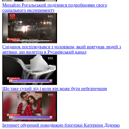
Михайло Рогальський поділився подробицями свого
соціального експерименту
Сніданок поспілкувався з чоловіком, який врятував людей з
автівки, що вилетіла в Русанівський канал
Що таке сухий лід і коли він може бути небезпечним
Інтернет обурений поведінкою блогерки Катерини Діденко