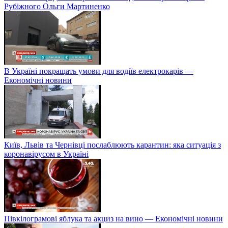
Рубіжного Ольги Мартиненко
В Україні покращать умови для водіїв електрокарів —
Економічні новини
Київ, Львів та Чернівці послаблюють карантин: яка ситуація з
коронавірусом в Україні
Півкілограмові яблука та акциз на вино — Економічні новини