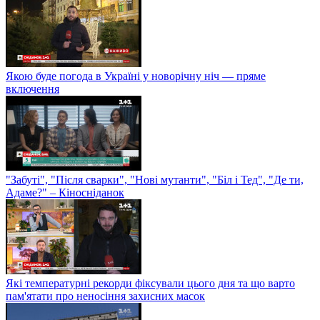
Якою буде погода в Україні у новорічну ніч — пряме
включення
"Забуті", "Після сварки", "Нові мутанти", "Біл і Тед", "Де ти,
Адаме?" – Кіносніданок
Які температурні рекорди фіксували цього дня та що варто
пам'ятати про неносіння захисних масок