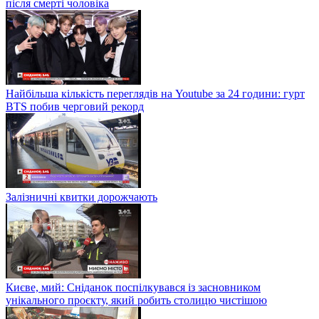
після смерті чоловіка
Найбільша кількість переглядів на Youtube за 24 години: гурт
BTS побив черговий рекорд
Залізничні квитки дорожчають
Києве, мий: Сніданок поспілкувався із засновником
унікального проєкту, який робить столицю чистішою