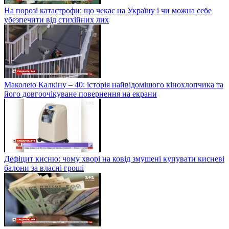
На порозі катастрофи: що чекає на Україну і чи можна себе
убезпечити від стихійних лих
Маколею Калкіну – 40: історія найвідомішого кінохлопчика та
його довгоочікуване повернення на екрани
Дефіцит кисню: чому хворі на ковід змушені купувати кисневі
балони за власні гроші