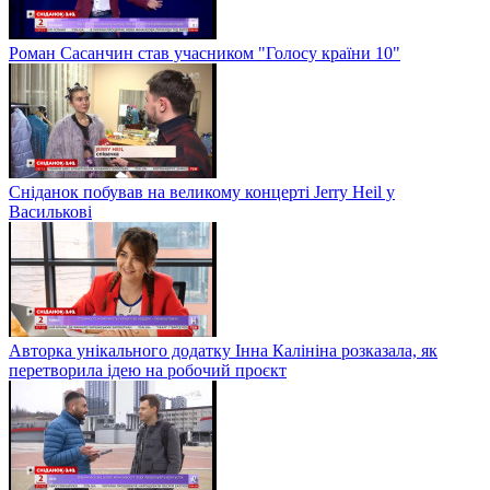
Роман Сасанчин став учасником "Голосу країни 10"
Сніданок побував на великому концерті Jerry Heil у
Василькові
Авторка унікального додатку Інна Калініна розказала, як
перетворила ідею на робочий проєкт