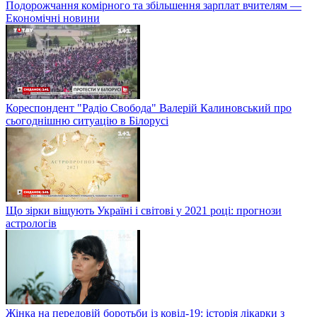
Подорожчання комірного та збільшення зарплат вчителям —
Економічні новини
Кореспондент "Радіо Свобода" Валерій Калиновський про
сьогоднішню ситуацію в Білорусі
Що зірки віщують Україні і світові у 2021 році: прогнози
астрологів
Жінка на передовій боротьби із ковід-19: історія лікарки з