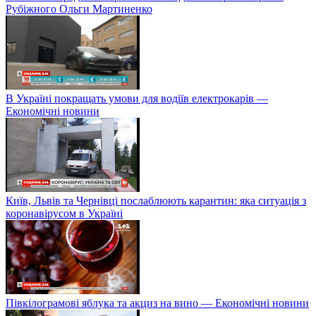
Рубіжного Ольги Мартиненко
В Україні покращать умови для водіїв електрокарів —
Економічні новини
Київ, Львів та Чернівці послаблюють карантин: яка ситуація з
коронавірусом в Україні
Півкілограмові яблука та акциз на вино — Економічні новини