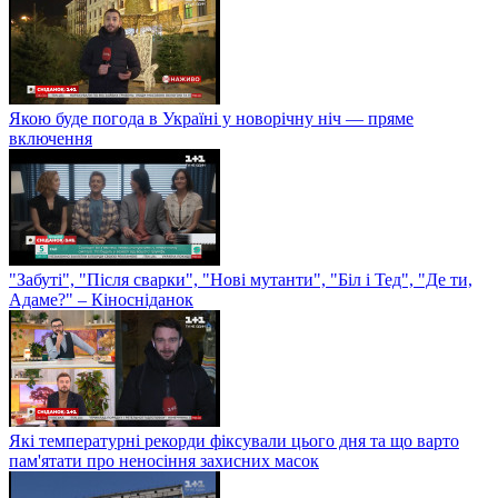
Якою буде погода в Україні у новорічну ніч — пряме
включення
"Забуті", "Після сварки", "Нові мутанти", "Біл і Тед", "Де ти,
Адаме?" – Кіносніданок
Які температурні рекорди фіксували цього дня та що варто
пам'ятати про неносіння захисних масок