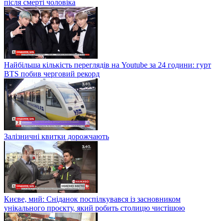
після смерті чоловіка
Найбільша кількість переглядів на Youtube за 24 години: гурт
BTS побив черговий рекорд
Залізничні квитки дорожчають
Києве, мий: Сніданок поспілкувався із засновником
унікального проєкту, який робить столицю чистішою