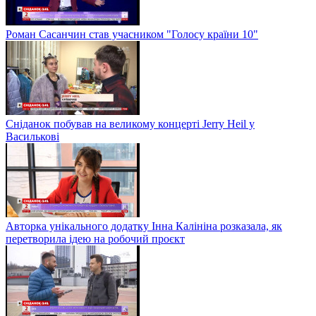
Роман Сасанчин став учасником "Голосу країни 10"
Сніданок побував на великому концерті Jerry Heil у
Василькові
Авторка унікального додатку Інна Калініна розказала, як
перетворила ідею на робочий проєкт