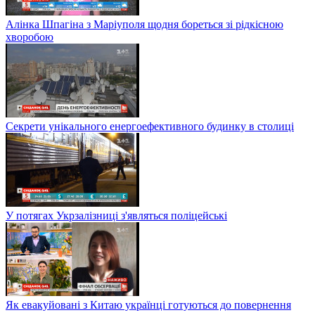
Алінка Шпагіна з Маріуполя щодня бореться зі рідкісною
хворобою
Секрети унікального енергоефективного будинку в столиці
У потягах Укрзалізниці з'являться поліцейські
Як евакуйовані з Китаю українці готуються до повернення