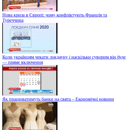
Нова криза в Європі: чому конфліктують Франція та
Туреччина
Коли українцям чекати локдауну і наскільки суворим він буде
— пряме включення
Як працюватимуть банки на свята – Економічні новини