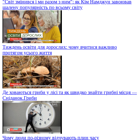
"Світ змінився і ми разом з ним": як Кім Намджун завоював
шалену популярність по всьому світу
Тиждень освіти для дорослих: чому вчитися важливо
протягом усього життя
Де ховаються гриби у лісі та як швидко знайти грибні місця —
Сніданок.Гриби
Чому люди по-різному відчувають плин часу