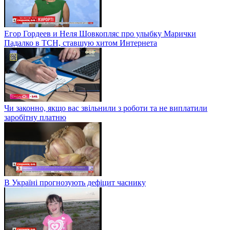
Егор Гордеев и Неля Шовкопляс про улыбку Марички
Падалко в ТСН, ставшую хитом Интернета
Чи законно, якщо вас звільнили з роботи та не виплатили
заробітну платню
В Україні прогнозують дефіцит часнику