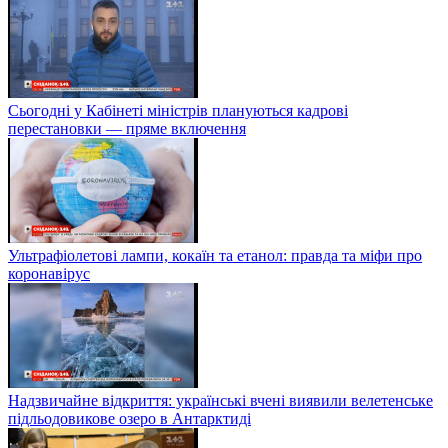
Сьогодні у Кабінеті міністрів плануються кадрові
перестановки — пряме включення
Ультрафіолетові лампи, кокаїн та етанол: правда та міфи про
коронавірус
Надзвичайне відкриття: українські вчені виявили велетенське
підльодовикове озеро в Антарктиді