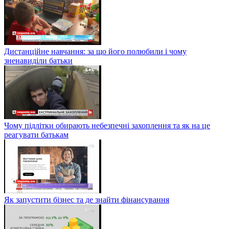
Дистанційне навчання: за що його полюбили і чому
зненавиділи батьки
Чому підлітки обирають небезпечні захоплення та як на це
реагувати батькам
Як запустити бізнес та де знайти фінансування