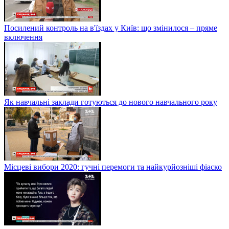
Посилений контроль на в'їздах у Київ: що змінилося – пряме
включення
Як навчальні заклади готуються до нового навчального року
Місцеві вибори 2020: гучні перемоги та найкурйозніші фіаско