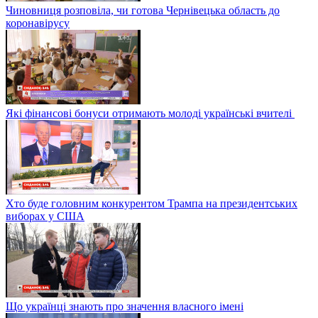
Чиновниця розповіла, чи готова Чернівецька область до
коронавірусу
Які фінансові бонуси отримають молоді українські вчителі
Хто буде головним конкурентом Трампа на президентських
виборах у США
Що українці знають про значення власного імені