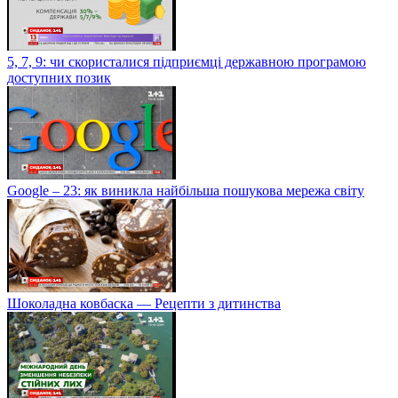
5, 7, 9: чи скористалися підприємці державною програмою
доступних позик
Google – 23: як виникла найбільша пошукова мережа світу
Шоколадна ковбаска — Рецепти з дитинства