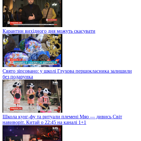
Карантин вихідного дня можуть скасувати
Свято зіпсовано: у школі Глухова першокласника залишили
без подарунка
Школа кунг-фу та ритуали племені Мяо — дивись Світ
навиворіт. Китай о 22:45 на каналі 1+1