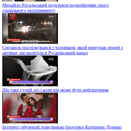
Михайло Рогальський поділився подробицями свого
соціального експерименту
Сніданок поспілкувався з чоловіком, який врятував людей з
автівки, що вилетіла в Русанівський канал
Що таке сухий лід і коли він може бути небезпечним
Інтернет обурений поведінкою блогерки Катерини Діденко