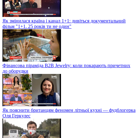
Як змінилася країна і канал 1+1: дивіться документальний
фільм "1+1. 25 років ти не один"
Фінансова піраміда B2B Jewelry: коли покарають причетних
до оборудки
Як пояснити британцям феномен літньої кухні — фудблогерка
Оля Геркулес