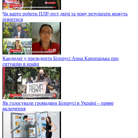
Чи варто робити ПЛР-тест двічі та чому результати можуть
різнитися
Кандидат у президенти Білорусі Анна Канопацька про
ситуацію в країні
Як голосували громадяни Білорусі в Україні – пряме
включення