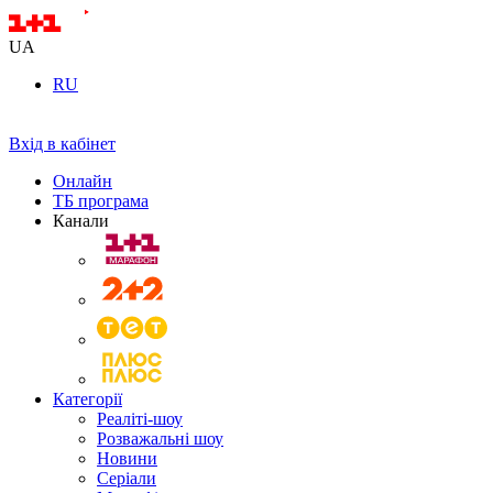
UA
RU
Вхід в кабінет
Онлайн
ТБ програма
Канали
Категорії
Реаліті-шоу
Розважальні шоу
Новини
Серіали