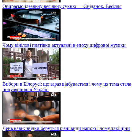
Обираємо ідеальну весільну сукню — Сніданок. Весілля
Чому вінілові платівки актуальні в епоху цифрової музики
Вибори в Білорусі: що зараз відбувається і чому ця тема стала
популярною в Україні
День кави: звідки беруться різні види напою і чому такі ціни