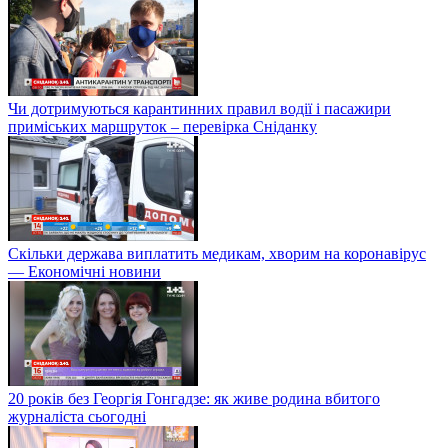
Чи дотримуються карантинних правил водії і пасажири
приміських маршруток – перевірка Сніданку
Скільки держава виплатить медикам, хворим на коронавірус
— Економічні новини
20 років без Георгія Гонгадзе: як живе родина вбитого
журналіста сьогодні