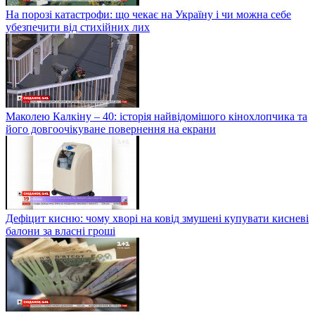
На порозі катастрофи: що чекає на Україну і чи можна себе
убезпечити від стихійних лих
Маколею Калкіну – 40: історія найвідомішого кінохлопчика та
його довгоочікуване повернення на екрани
Дефіцит кисню: чому хворі на ковід змушені купувати кисневі
балони за власні гроші