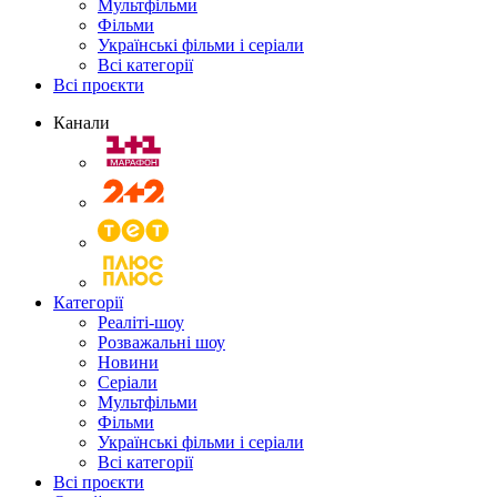
Мультфільми
Фільми
Українські фільми і серіали
Всі категорії
Всі проєкти
Канали
Категорії
Реаліті-шоу
Розважальні шоу
Новини
Серіали
Мультфільми
Фільми
Українські фільми і серіали
Всі категорії
Всі проєкти