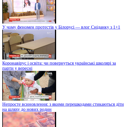
У чому феномен протестів у Білорусі — влог Сніданку з 1+1
Коронавірус і освіта: чи повернуться українські школярі за
парти у вересні
Непросте всиновлення: з якими перешкодами стикаються діти
на шляху до нових родин