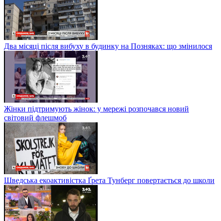
Два місяці після вибуху в будинку на Позняках: що змінилося
Жінки підтримують жінок: у мережі розпочався новий
світовий флешмоб
Шведська екоактивістка Ґрета Тунберг повертається до школи