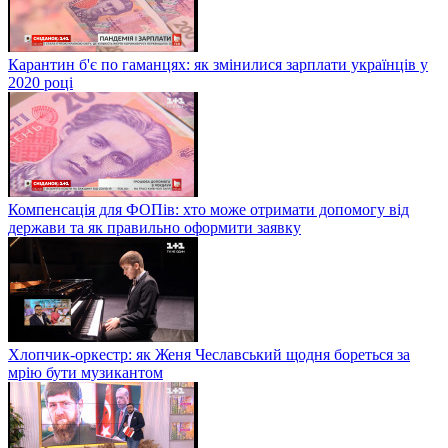
Карантин б'є по гаманцях: як змінилися зарплати українців у
2020 році
Компенсація для ФОПів: хто може отримати допомогу від
держави та як правильно оформити заявку
Хлопчик-оркестр: як Женя Чеславський щодня бореться за
мрію бути музикантом