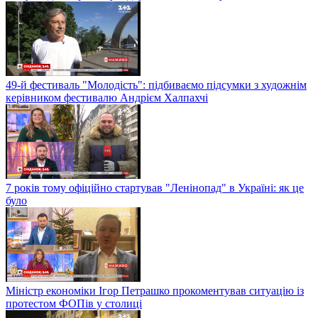
49-й фестиваль "Молодість": підбиваємо підсумки з художнім
керівником фестивалю Андрієм Халпахчі
7 років тому офіційно стартував "Ленінопад" в Україні: як це
було
Міністр економіки Ігор Петрашко прокоментував ситуацію із
протестом ФОПів у столиці