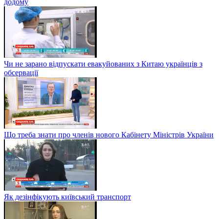
додому
Чи не зарано відпускати евакуйованих з Китаю українців з
обсервації
Що треба знати про членів нового Кабінету Міністрів України
Як дезінфікують київський транспорт