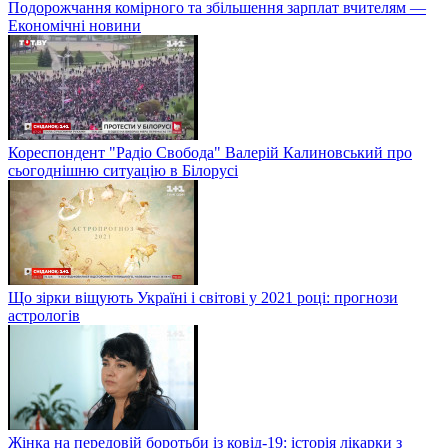
Подорожчання комірного та збільшення зарплат вчителям —
Економічні новини
Кореспондент "Радіо Свобода" Валерій Калиновський про
сьогоднішню ситуацію в Білорусі
Що зірки віщують Україні і світові у 2021 році: прогнози
астрологів
Жінка на передовій боротьби із ковід-19: історія лікарки з