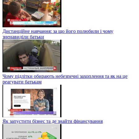
Дистанційне навчання: за що його полюбили і чому
зненавиділи батьки
Чому підлітки обирають небезпечні захоплення та як на це
реагувати батькам
Як запустити бізнес та де знайти фінансування