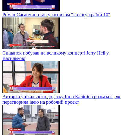
Роман Сасанчин став учасником "Голосу країни 10"
Сніданок побував на великому концерті Jerry Heil у
Василькові
Авторка унікального додатку Інна Калініна розказала, як
перетворила ідею на робочий проєкт