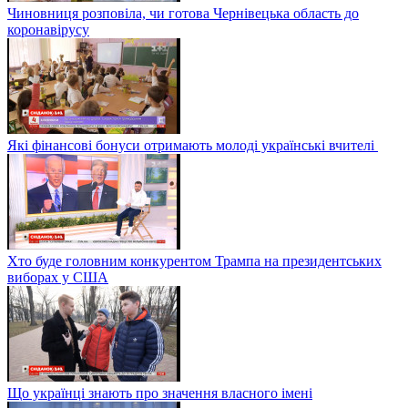
Чиновниця розповіла, чи готова Чернівецька область до
коронавірусу
Які фінансові бонуси отримають молоді українські вчителі
Хто буде головним конкурентом Трампа на президентських
виборах у США
Що українці знають про значення власного імені