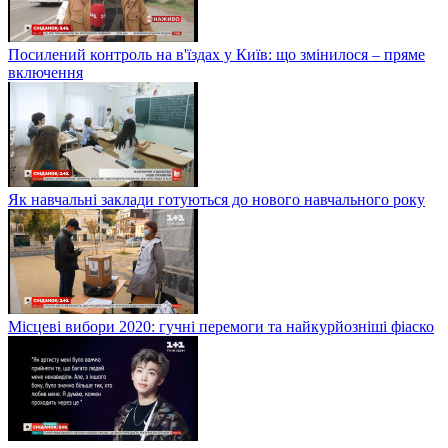
Посилений контроль на в'їздах у Київ: що змінилося – пряме
включення
Як навчальні заклади готуються до нового навчального року
Місцеві вибори 2020: гучні перемоги та найкурйозніші фіаско