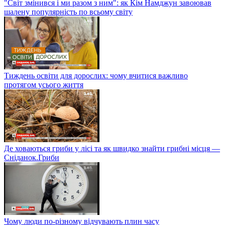
"Світ змінився і ми разом з ним": як Кім Намджун завоював
шалену популярність по всьому світу
Тиждень освіти для дорослих: чому вчитися важливо
протягом усього життя
Де ховаються гриби у лісі та як швидко знайти грибні місця —
Сніданок.Гриби
Чому люди по-різному відчувають плин часу