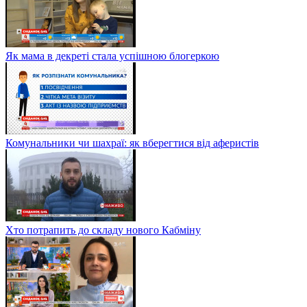
Як мама в декреті стала успішною блогеркою
Комунальники чи шахраї: як вберегтися від аферистів
Хто потрапить до складу нового Кабміну