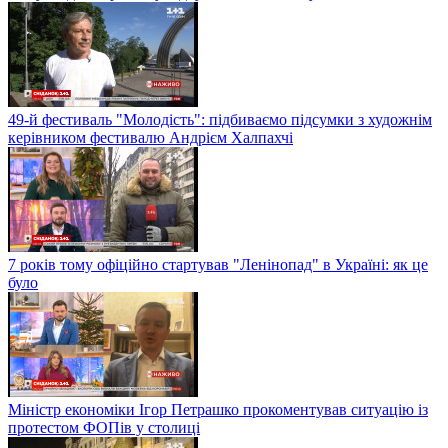
49-й фестиваль "Молодість": підбиваємо підсумки з художнім
керівником фестивалю Андрієм Халпахчі
7 років тому офіційно стартував "Ленінопад" в Україні: як це
було
Міністр економіки Ігор Петрашко прокоментував ситуацію із
протестом ФОПів у столиці