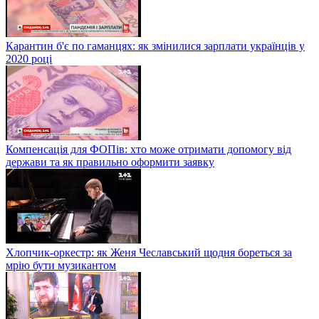
Карантин б'є по гаманцях: як змінилися зарплати українців у
2020 році
Компенсація для ФОПів: хто може отримати допомогу від
держави та як правильно оформити заявку
Хлопчик-оркестр: як Женя Чеславський щодня бореться за
мрію бути музикантом