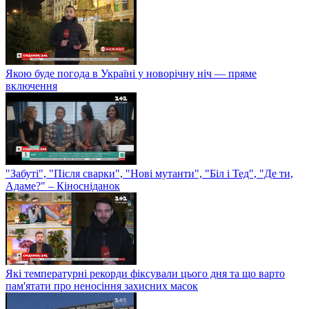
Якою буде погода в Україні у новорічну ніч — пряме
включення
"Забуті", "Після сварки", "Нові мутанти", "Біл і Тед", "Де ти,
Адаме?" – Кіносніданок
Які температурні рекорди фіксували цього дня та що варто
пам'ятати про неносіння захисних масок