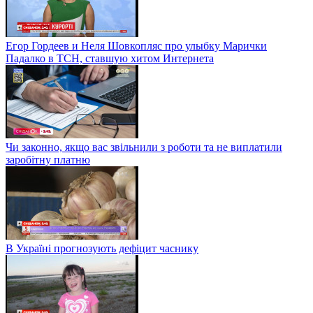
Егор Гордеев и Неля Шовкопляс про улыбку Марички
Падалко в ТСН, ставшую хитом Интернета
Чи законно, якщо вас звільнили з роботи та не виплатили
заробітну платню
В Україні прогнозують дефіцит часнику