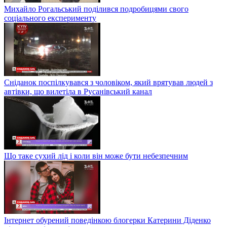
Михайло Рогальський поділився подробицями свого
соціального експерименту
Сніданок поспілкувався з чоловіком, який врятував людей з
автівки, що вилетіла в Русанівський канал
Що таке сухий лід і коли він може бути небезпечним
Інтернет обурений поведінкою блогерки Катерини Діденко