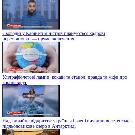
Сьогодні у Кабінеті міністрів плануються кадрові
перестановки — пряме включення
Ультрафіолетові лампи, кокаїн та етанол: правда та міфи про
коронавірус
Надзвичайне відкриття: українські вчені виявили велетенське
підльодовикове озеро в Антарктиді