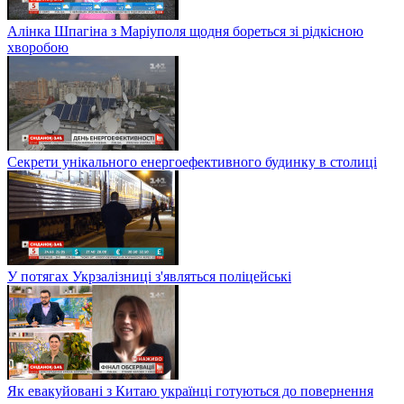
Алінка Шпагіна з Маріуполя щодня бореться зі рідкісною
хворобою
Секрети унікального енергоефективного будинку в столиці
У потягах Укрзалізниці з'являться поліцейські
Як евакуйовані з Китаю українці готуються до повернення