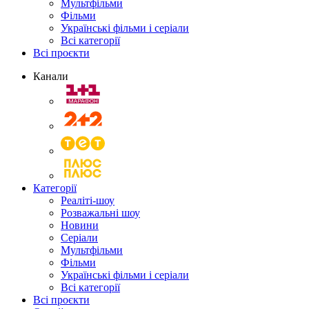
Мультфільми
Фільми
Українські фільми і серіали
Всі категорії
Всі проєкти
Канали
Категорії
Реаліті-шоу
Розважальні шоу
Новини
Серіали
Мультфільми
Фільми
Українські фільми і серіали
Всі категорії
Всі проєкти