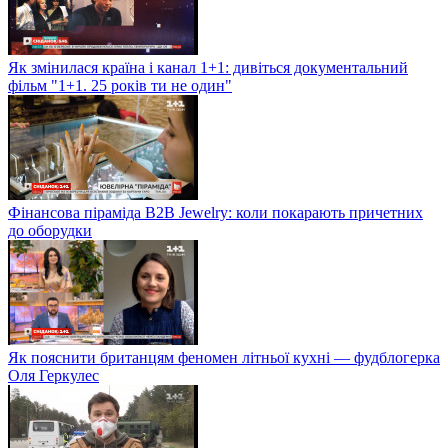
Як змінилася країна і канал 1+1: дивіться документальний
фільм "1+1. 25 років ти не один"
Фінансова піраміда B2B Jewelry: коли покарають причетних
до оборудки
Як пояснити британцям феномен літньої кухні — фудблогерка
Оля Геркулес