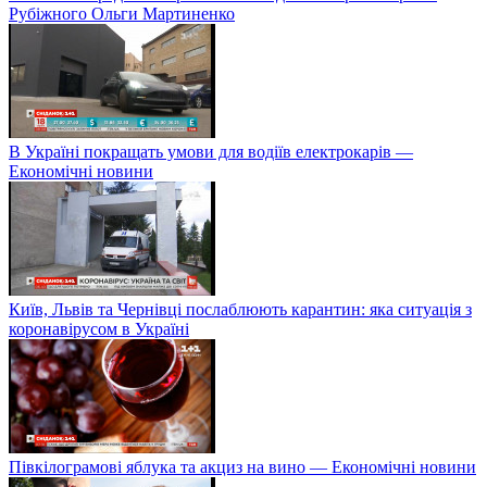
Рубіжного Ольги Мартиненко
В Україні покращать умови для водіїв електрокарів —
Економічні новини
Київ, Львів та Чернівці послаблюють карантин: яка ситуація з
коронавірусом в Україні
Півкілограмові яблука та акциз на вино — Економічні новини