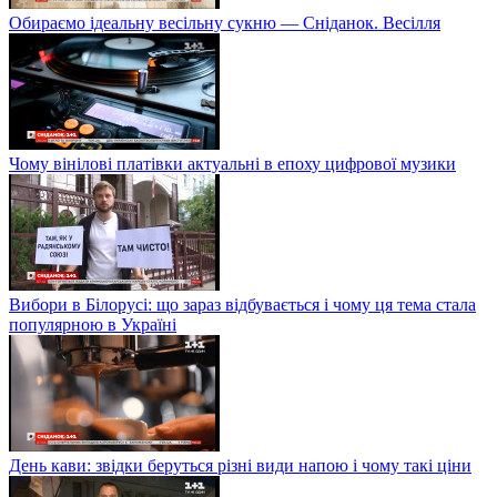
Обираємо ідеальну весільну сукню — Сніданок. Весілля
Чому вінілові платівки актуальні в епоху цифрової музики
Вибори в Білорусі: що зараз відбувається і чому ця тема стала
популярною в Україні
День кави: звідки беруться різні види напою і чому такі ціни