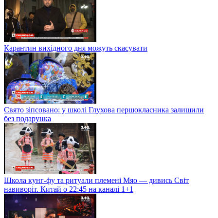
Карантин вихідного дня можуть скасувати
Свято зіпсовано: у школі Глухова першокласника залишили
без подарунка
Школа кунг-фу та ритуали племені Мяо — дивись Світ
навиворіт. Китай о 22:45 на каналі 1+1