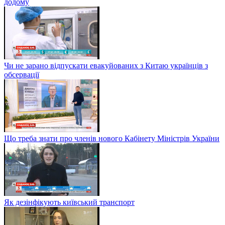
додому
Чи не зарано відпускати евакуйованих з Китаю українців з
обсервації
Що треба знати про членів нового Кабінету Міністрів України
Як дезінфікують київський транспорт