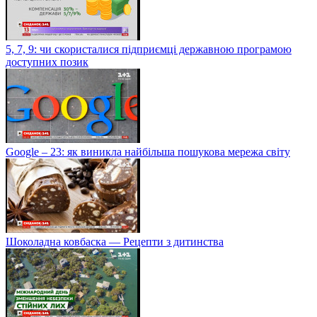
5, 7, 9: чи скористалися підприємці державною програмою
доступних позик
Google – 23: як виникла найбільша пошукова мережа світу
Шоколадна ковбаска — Рецепти з дитинства