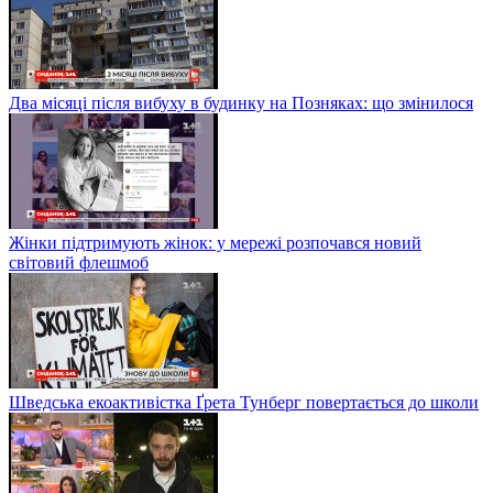
Два місяці після вибуху в будинку на Позняках: що змінилося
Жінки підтримують жінок: у мережі розпочався новий
світовий флешмоб
Шведська екоактивістка Ґрета Тунберг повертається до школи