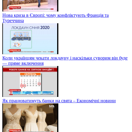
Нова криза в Європі: чому конфліктують Франція та
Туреччина
Коли українцям чекати локдауну і наскільки суворим він буде
— пряме включення
Як працюватимуть банки на свята – Економічні новини