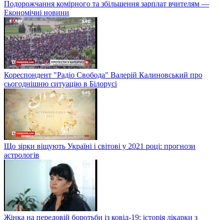
Подорожчання комірного та збільшення зарплат вчителям —
Економічні новини
Кореспондент "Радіо Свобода" Валерій Калиновський про
сьогоднішню ситуацію в Білорусі
Що зірки віщують Україні і світові у 2021 році: прогнози
астрологів
Жінка на передовій боротьби із ковід-19: історія лікарки з