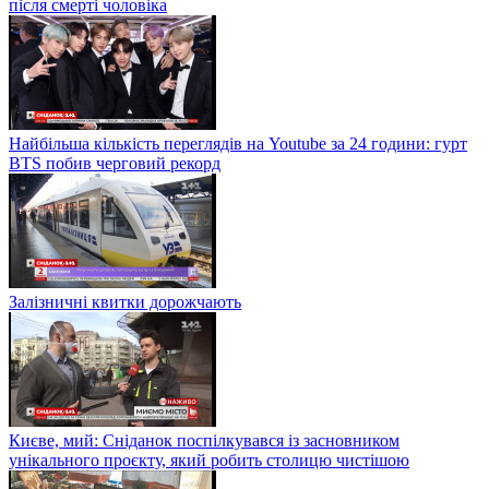
після смерті чоловіка
Найбільша кількість переглядів на Youtube за 24 години: гурт
BTS побив черговий рекорд
Залізничні квитки дорожчають
Києве, мий: Сніданок поспілкувався із засновником
унікального проєкту, який робить столицю чистішою