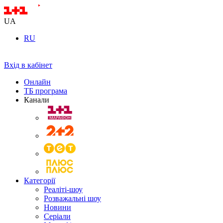
UA
RU
Вхід в кабінет
Онлайн
ТБ програма
Канали
Категорії
Реаліті-шоу
Розважальні шоу
Новини
Серіали