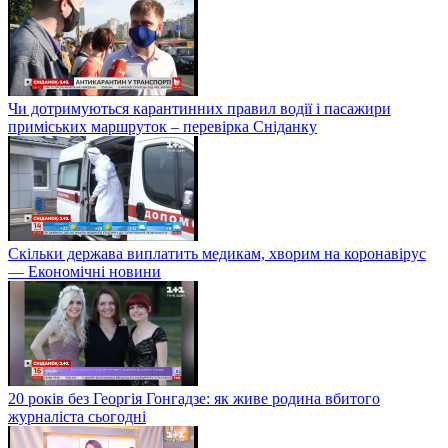
Чи дотримуються карантинних правил водії і пасажири
приміських маршруток – перевірка Сніданку
Скільки держава виплатить медикам, хворим на коронавірус
— Економічні новини
20 років без Георгія Гонгадзе: як живе родина вбитого
журналіста сьогодні