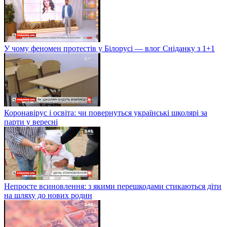
У чому феномен протестів у Білорусі — влог Сніданку з 1+1
Коронавірус і освіта: чи повернуться українські школярі за
парти у вересні
Непросте всиновлення: з якими перешкодами стикаються діти
на шляху до нових родин