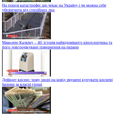
На порозі катастрофи: що чекає на Україну і чи можна себе
убезпечити від стихійних лих
Маколею Калкіну – 40: історія найвідомішого кінохлопчика та
його довгоочікуване повернення на екрани
Дефіцит кисню: чому хворі на ковід змушені купувати кисневі
балони за власні гроші