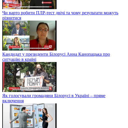
Чи варто робити ПЛР-тест двічі та чому результати можуть
різнитися
Кандидат у президенти Білорусі Анна Канопацька про
ситуацію в країні
Як голосували громадяни Білорусі в Україні – пряме
включення