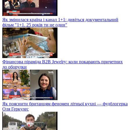
Як змінилася країна і канал 1+1: дивіться документальний
фільм "1+1. 25 років ти не один"
Фінансова піраміда B2B Jewelry: коли покарають причетних
до оборудки
Як пояснити британцям феномен літньої кухні — фудблогерка
Оля Геркулес