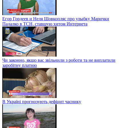
Егор Гордеев и Неля Шовкопляс про улыбку Марички
Падалко в ТСН, ставшую хитом Интернета
Чи законно, якщо вас звільнили з роботи та не виплатили
заробітну платню
В Україні прогнозують дефіцит часнику