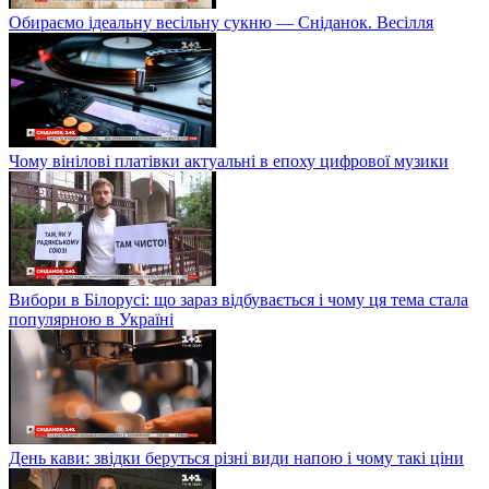
Обираємо ідеальну весільну сукню — Сніданок. Весілля
Чому вінілові платівки актуальні в епоху цифрової музики
Вибори в Білорусі: що зараз відбувається і чому ця тема стала
популярною в Україні
День кави: звідки беруться різні види напою і чому такі ціни