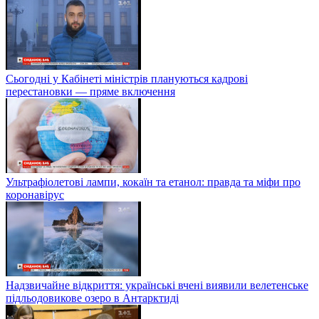
Сьогодні у Кабінеті міністрів плануються кадрові
перестановки — пряме включення
Ультрафіолетові лампи, кокаїн та етанол: правда та міфи про
коронавірус
Надзвичайне відкриття: українські вчені виявили велетенське
підльодовикове озеро в Антарктиді