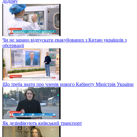
додому
Чи не зарано відпускати евакуйованих з Китаю українців з
обсервації
Що треба знати про членів нового Кабінету Міністрів України
Як дезінфікують київський транспорт