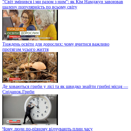
"Світ змінився і ми разом з ним": як Кім Намджун завоював
шалену популярність по всьому світу
Тиждень освіти для дорослих: чому вчитися важливо
протягом усього життя
Де ховаються гриби у лісі та як швидко знайти грибні місця —
Сніданок.Гриби
Чому люди по-різному відчувають плин часу