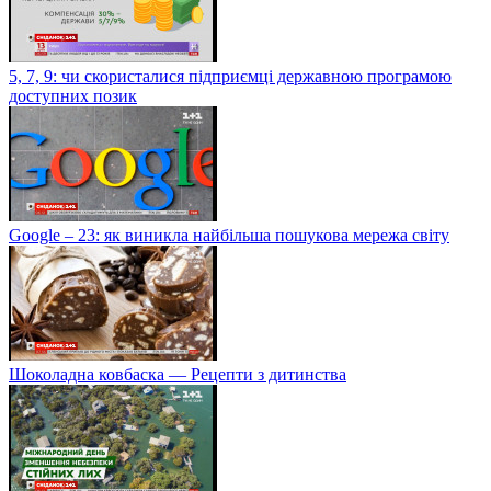
5, 7, 9: чи скористалися підприємці державною програмою
доступних позик
Google – 23: як виникла найбільша пошукова мережа світу
Шоколадна ковбаска — Рецепти з дитинства