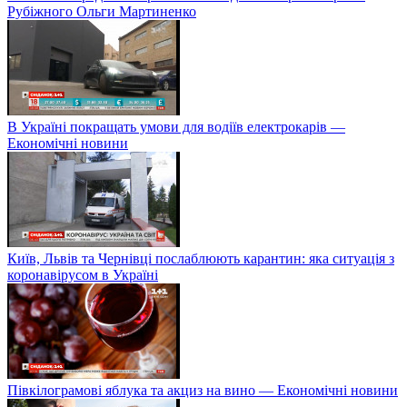
Рубіжного Ольги Мартиненко
В Україні покращать умови для водіїв електрокарів —
Економічні новини
Київ, Львів та Чернівці послаблюють карантин: яка ситуація з
коронавірусом в Україні
Півкілограмові яблука та акциз на вино — Економічні новини