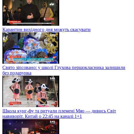
Карантин вихідного дня можуть скасувати
Свято зіпсовано: у школі Глухова першокласника залишили
без подарунка
Школа кунг-фу та ритуали племені Мяо — дивись Світ
навиворіт. Китай о 22:45 на каналі 1+1