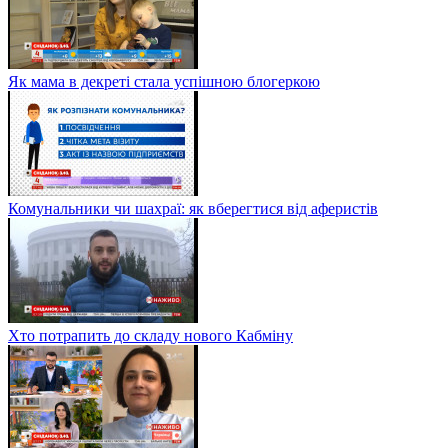
Як мама в декреті стала успішною блогеркою
Комунальники чи шахраї: як вберегтися від аферистів
Хто потрапить до складу нового Кабміну