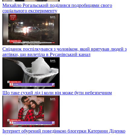
Михайло Рогальський поділився подробицями свого
соціального експерименту
Сніданок поспілкувався з чоловіком, який врятував людей з
автівки, що вилетіла в Русанівський канал
Що таке сухий лід і коли він може бути небезпечним
Інтернет обурений поведінкою блогерки Катерини Діденко