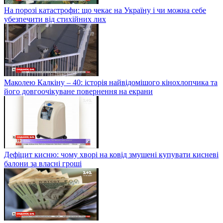
На порозі катастрофи: що чекає на Україну і чи можна себе
убезпечити від стихійних лих
Маколею Калкіну – 40: історія найвідомішого кінохлопчика та
його довгоочікуване повернення на екрани
Дефіцит кисню: чому хворі на ковід змушені купувати кисневі
балони за власні гроші