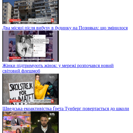
Два місяці після вибуху в будинку на Позняках: що змінилося
Жінки підтримують жінок: у мережі розпочався новий
світовий флешмоб
Шведська екоактивістка Ґрета Тунберг повертається до школи