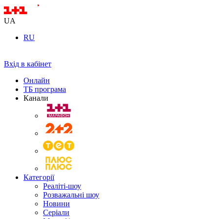
UA
RU
Вхід в кабінет
Онлайн
ТБ програма
Канали
Категорії
Реаліті-шоу
Розважальні шоу
Новини
Серіали