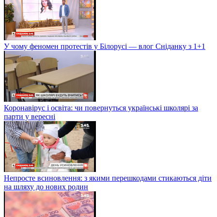
У чому феномен протестів у Білорусі — влог Сніданку з 1+1
Коронавірус і освіта: чи повернуться українські школярі за
парти у вересні
Непросте всиновлення: з якими перешкодами стикаються діти
на шляху до нових родин