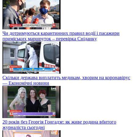
Чи дотримуються карантинних правил водії і пасажири
приміських маршруток – перевірка Сніданку
Скільки держава виплатить медикам, хворим на коронавірус
— Економічні новини
20 років без Георгія Гонгадзе: як живе родина вбитого
журналіста сьогодні