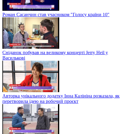
Роман Сасанчин став учасником "Голосу країни 10"
Сніданок побував на великому концерті Jerry Heil у
Василькові
Авторка унікального додатку Інна Калініна розказала, як
перетворила ідею на робочий проєкт