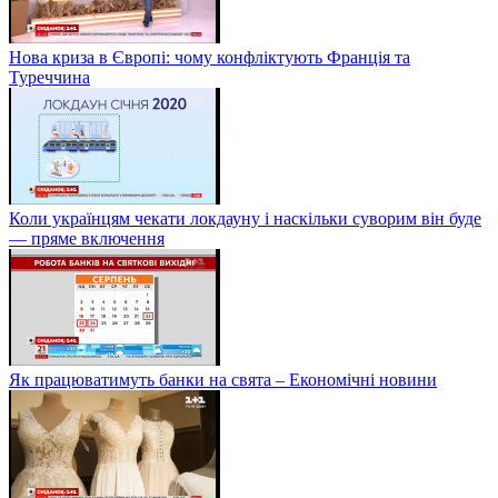
Нова криза в Європі: чому конфліктують Франція та
Туреччина
Коли українцям чекати локдауну і наскільки суворим він буде
— пряме включення
Як працюватимуть банки на свята – Економічні новини