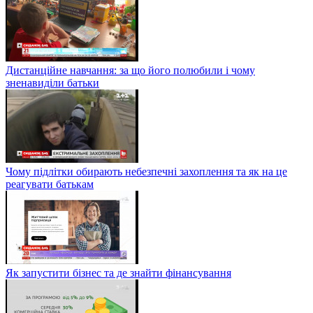
Дистанційне навчання: за що його полюбили і чому
зненавиділи батьки
Чому підлітки обирають небезпечні захоплення та як на це
реагувати батькам
Як запустити бізнес та де знайти фінансування