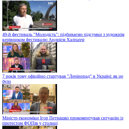
49-й фестиваль "Молодість": підбиваємо підсумки з художнім
керівником фестивалю Андрієм Халпахчі
7 років тому офіційно стартував "Ленінопад" в Україні: як це
було
Міністр економіки Ігор Петрашко прокоментував ситуацію із
протестом ФОПів у столиці