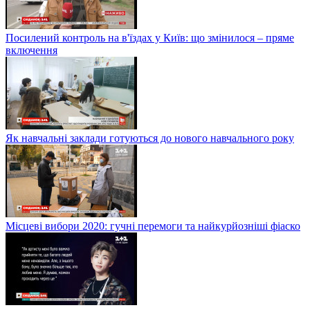
Посилений контроль на в'їздах у Київ: що змінилося – пряме
включення
Як навчальні заклади готуються до нового навчального року
Місцеві вибори 2020: гучні перемоги та найкурйозніші фіаско