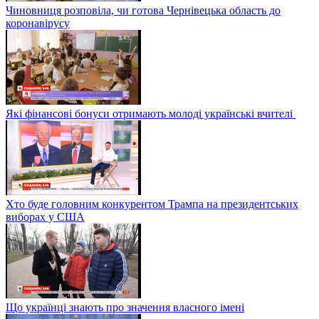
Чиновниця розповіла, чи готова Чернівецька область до
коронавірусу
Які фінансові бонуси отримають молоді українські вчителі
Хто буде головним конкурентом Трампа на президентських
виборах у США
Що українці знають про значення власного імені