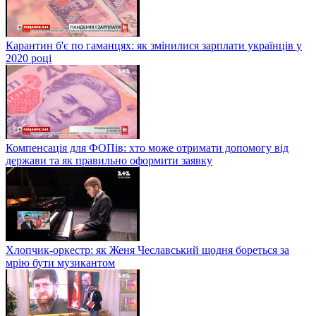
Карантин б'є по гаманцях: як змінилися зарплати українців у
2020 році
Компенсація для ФОПів: хто може отримати допомогу від
держави та як правильно оформити заявку
Хлопчик-оркестр: як Женя Чеславський щодня бореться за
мрію бути музикантом