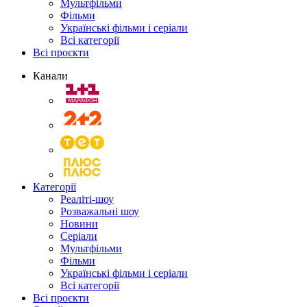
Мультфільми
Фільми
Українські фільми і серіали
Всі категорії
Всі проєкти
Канали
Категорії
Реаліті-шоу
Розважальні шоу
Новини
Серіали
Мультфільми
Фільми
Українські фільми і серіали
Всі категорії
Всі проєкти