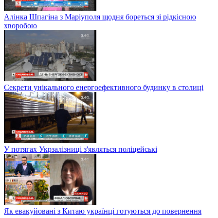
Алінка Шпагіна з Маріуполя щодня бореться зі рідкісною
хворобою
Секрети унікального енергоефективного будинку в столиці
У потягах Укрзалізниці з'являться поліцейські
Як евакуйовані з Китаю українці готуються до повернення