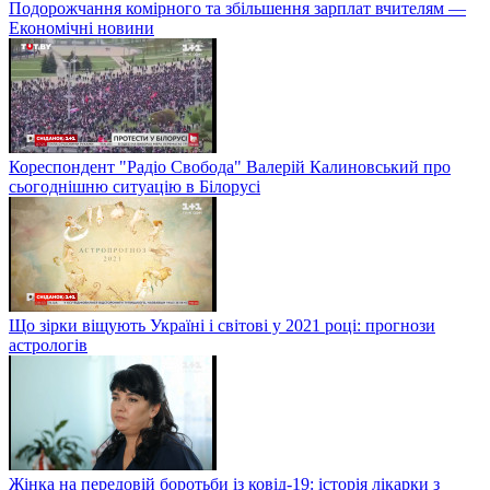
Подорожчання комірного та збільшення зарплат вчителям —
Економічні новини
Кореспондент "Радіо Свобода" Валерій Калиновський про
сьогоднішню ситуацію в Білорусі
Що зірки віщують Україні і світові у 2021 році: прогнози
астрологів
Жінка на передовій боротьби із ковід-19: історія лікарки з