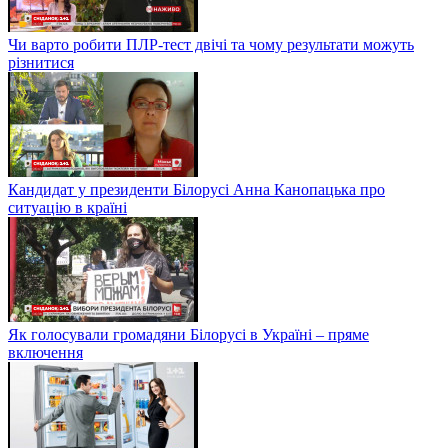
Чи варто робити ПЛР-тест двічі та чому результати можуть
різнитися
Кандидат у президенти Білорусі Анна Канопацька про
ситуацію в країні
Як голосували громадяни Білорусі в Україні – пряме
включення