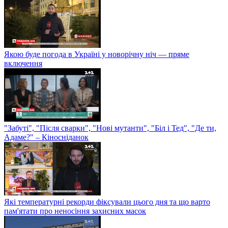
Якою буде погода в Україні у новорічну ніч — пряме
включення
"Забуті", "Після сварки", "Нові мутанти", "Біл і Тед", "Де ти,
Адаме?" – Кіносніданок
Які температурні рекорди фіксували цього дня та що варто
пам'ятати про неносіння захисних масок