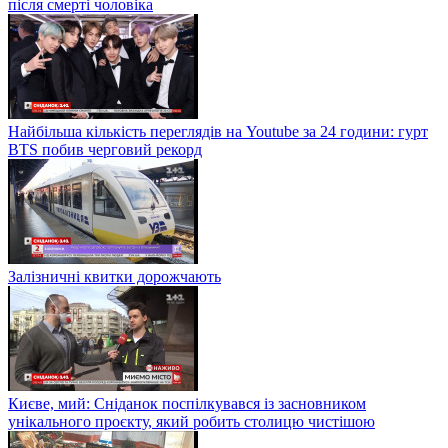
після смерті чоловіка
Найбільша кількість переглядів на Youtube за 24 години: гурт
BTS побив черговий рекорд
Залізничні квитки дорожчають
Києве, мий: Сніданок поспілкувався із засновником
унікального проєкту, який робить столицю чистішою