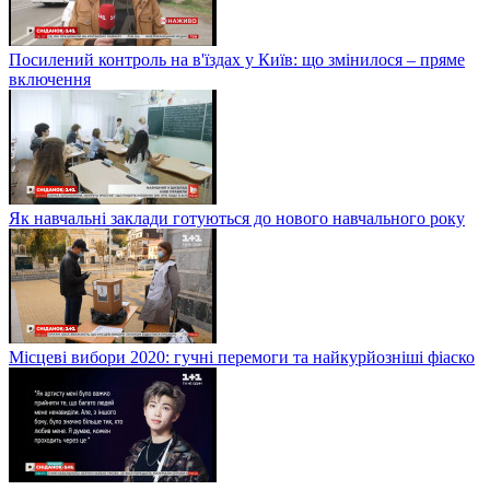
Посилений контроль на в'їздах у Київ: що змінилося – пряме
включення
Як навчальні заклади готуються до нового навчального року
Місцеві вибори 2020: гучні перемоги та найкурйозніші фіаско