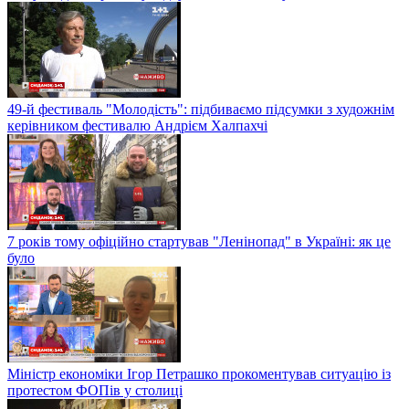
49-й фестиваль "Молодість": підбиваємо підсумки з художнім
керівником фестивалю Андрієм Халпахчі
7 років тому офіційно стартував "Ленінопад" в Україні: як це
було
Міністр економіки Ігор Петрашко прокоментував ситуацію із
протестом ФОПів у столиці