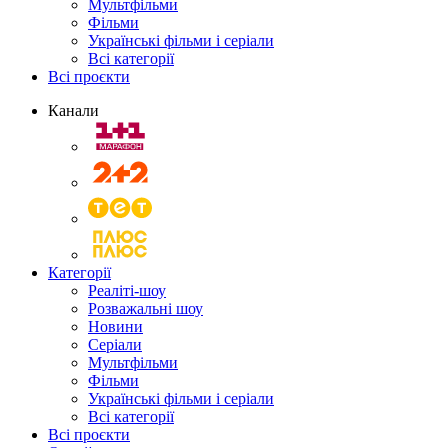
Мультфільми
Фільми
Українські фільми і серіали
Всі категорії
Всі проєкти
Канали
Категорії
Реаліті-шоу
Розважальні шоу
Новини
Серіали
Мультфільми
Фільми
Українські фільми і серіали
Всі категорії
Всі проєкти