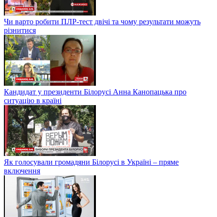
Чи варто робити ПЛР-тест двічі та чому результати можуть
різнитися
Кандидат у президенти Білорусі Анна Канопацька про
ситуацію в країні
Як голосували громадяни Білорусі в Україні – пряме
включення