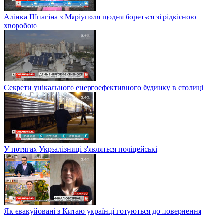
Алінка Шпагіна з Маріуполя щодня бореться зі рідкісною
хворобою
Секрети унікального енергоефективного будинку в столиці
У потягах Укрзалізниці з'являться поліцейські
Як евакуйовані з Китаю українці готуються до повернення