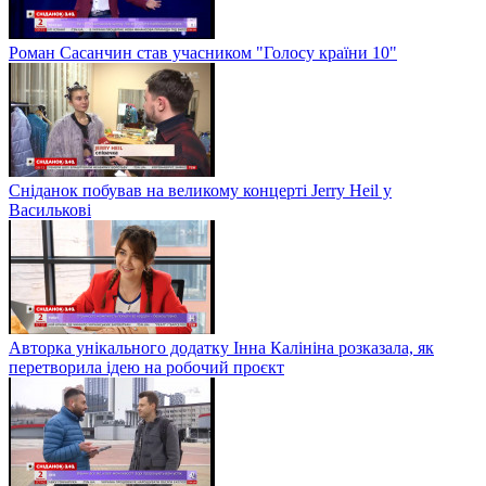
Роман Сасанчин став учасником "Голосу країни 10"
Сніданок побував на великому концерті Jerry Heil у
Василькові
Авторка унікального додатку Інна Калініна розказала, як
перетворила ідею на робочий проєкт