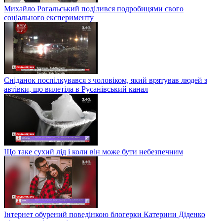
Михайло Рогальський поділився подробицями свого
соціального експерименту
Сніданок поспілкувався з чоловіком, який врятував людей з
автівки, що вилетіла в Русанівський канал
Що таке сухий лід і коли він може бути небезпечним
Інтернет обурений поведінкою блогерки Катерини Діденко