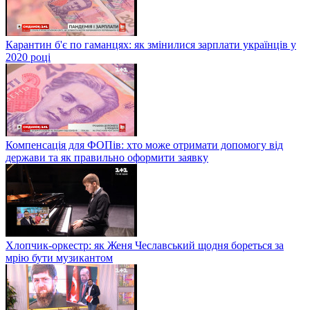
Карантин б'є по гаманцях: як змінилися зарплати українців у
2020 році
Компенсація для ФОПів: хто може отримати допомогу від
держави та як правильно оформити заявку
Хлопчик-оркестр: як Женя Чеславський щодня бореться за
мрію бути музикантом