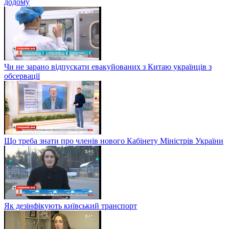
додому
Чи не зарано відпускати евакуйованих з Китаю українців з
обсервації
Що треба знати про членів нового Кабінету Міністрів України
Як дезінфікують київський транспорт