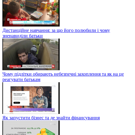
Дистанційне навчання: за що його полюбили і чому
зненавиділи батьки
Чому підлітки обирають небезпечні захоплення та як на це
реагувати батькам
Як запустити бізнес та де знайти фінансування