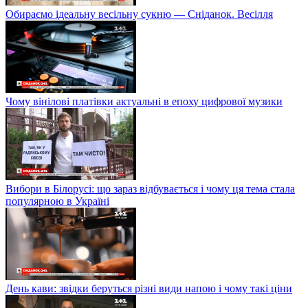
Обираємо ідеальну весільну сукню — Сніданок. Весілля
Чому вінілові платівки актуальні в епоху цифрової музики
Вибори в Білорусі: що зараз відбувається і чому ця тема стала
популярною в Україні
День кави: звідки беруться різні види напою і чому такі ціни