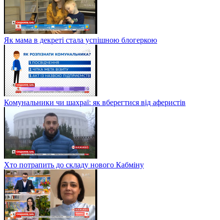
Як мама в декреті стала успішною блогеркою
Комунальники чи шахраї: як вберегтися від аферистів
Хто потрапить до складу нового Кабміну