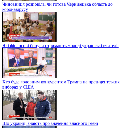
Чиновниця розповіла, чи готова Чернівецька область до
коронавірусу
Які фінансові бонуси отримають молоді українські вчителі
Хто буде головним конкурентом Трампа на президентських
виборах у США
Що українці знають про значення власного імені