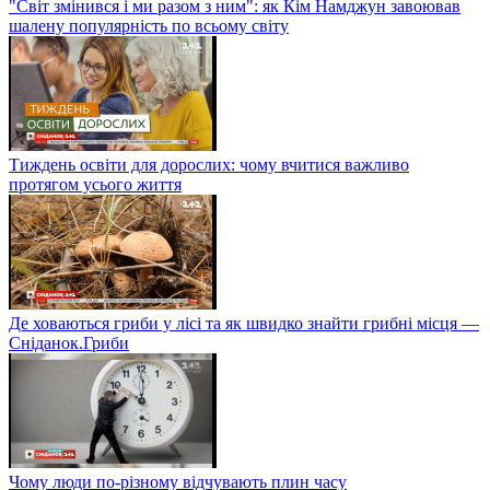
"Світ змінився і ми разом з ним": як Кім Намджун завоював
шалену популярність по всьому світу
Тиждень освіти для дорослих: чому вчитися важливо
протягом усього життя
Де ховаються гриби у лісі та як швидко знайти грибні місця —
Сніданок.Гриби
Чому люди по-різному відчувають плин часу