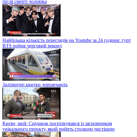
після смерті чоловіка
Найбільша кількість переглядів на Youtube за 24 години: гурт
BTS побив черговий рекорд
Залізничні квитки дорожчають
Києве, мий: Сніданок поспілкувався із засновником
унікального проєкту, який робить столицю чистішою