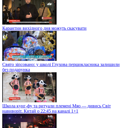
Карантин вихідного дня можуть скасувати
Свято зіпсовано: у школі Глухова першокласника залишили
без подарунка
Школа кунг-фу та ритуали племені Мяо — дивись Світ
навиворіт. Китай о 22:45 на каналі 1+1