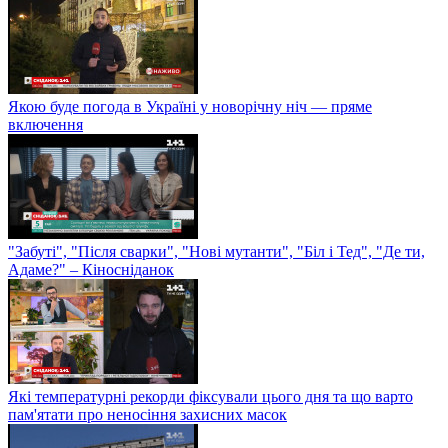
Якою буде погода в Україні у новорічну ніч — пряме
включення
"Забуті", "Після сварки", "Нові мутанти", "Біл і Тед", "Де ти,
Адаме?" – Кіносніданок
Які температурні рекорди фіксували цього дня та що варто
пам'ятати про неносіння захисних масок