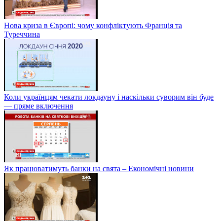
Нова криза в Європі: чому конфліктують Франція та
Туреччина
Коли українцям чекати локдауну і наскільки суворим він буде
— пряме включення
Як працюватимуть банки на свята – Економічні новини