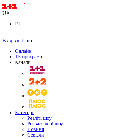
UA
RU
Вхід в кабінет
Онлайн
ТБ програма
Канали
Категорії
Реаліті-шоу
Розважальні шоу
Новини
Серіали