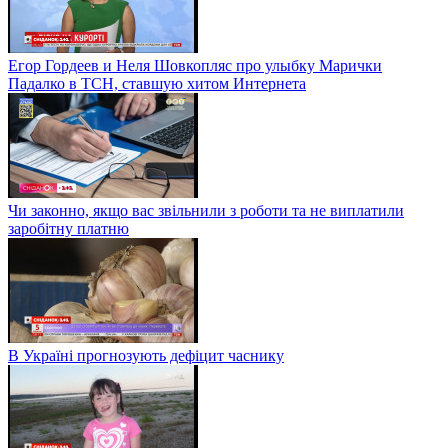
Егор Гордеев и Неля Шовкопляс про улыбку Марички
Падалко в ТСН, ставшую хитом Интернета
Чи законно, якщо вас звільнили з роботи та не виплатили
заробітну платню
В Україні прогнозують дефіцит часнику