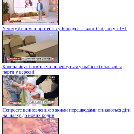
У чому феномен протестів у Білорусі — влог Сніданку з 1+1
Коронавірус і освіта: чи повернуться українські школярі за
парти у вересні
Непросте всиновлення: з якими перешкодами стикаються діти
на шляху до нових родин