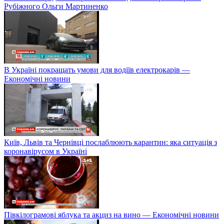
Рубіжного Ольги Мартиненко
В Україні покращать умови для водіїв електрокарів —
Економічні новини
Київ, Львів та Чернівці послаблюють карантин: яка ситуація з
коронавірусом в Україні
Півкілограмові яблука та акциз на вино — Економічні новини