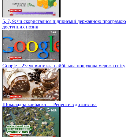
5, 7, 9: чи скористалися підприємці державною програмою
доступних позик
Google – 23: як виникла найбільша пошукова мережа світу
Шоколадна ковбаска — Рецепти з дитинства