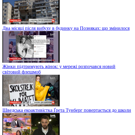
Два місяці після вибуху в будинку на Позняках: що змінилося
Жінки підтримують жінок: у мережі розпочався новий
світовий флешмоб
Шведська екоактивістка Ґрета Тунберг повертається до школи