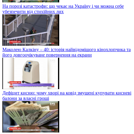
На порозі катастрофи: що чекає на Україну і чи можна себе
убезпечити від стихійних лих
Маколею Калкіну – 40: історія найвідомішого кінохлопчика та
його довгоочікуване повернення на екрани
Дефіцит кисню: чому хворі на ковід змушені купувати кисневі
балони за власні гроші