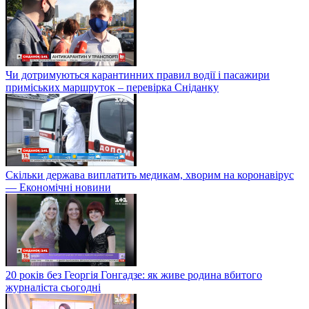
Чи дотримуються карантинних правил водії і пасажири
приміських маршруток – перевірка Сніданку
Скільки держава виплатить медикам, хворим на коронавірус
— Економічні новини
20 років без Георгія Гонгадзе: як живе родина вбитого
журналіста сьогодні