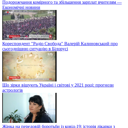
Подорожчання комірного та збільшення зарплат вчителям —
Економічні новини
Кореспондент "Радіо Свобода" Валерій Калиновський про
сьогоднішню ситуацію в Білорусі
Що зірки віщують Україні і світові у 2021 році: прогнози
астрологів
Жінка на передовій боротьби із ковід-19: історія лікарки з