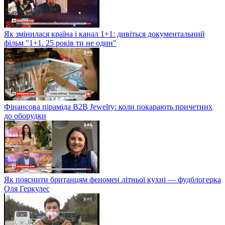
Як змінилася країна і канал 1+1: дивіться документальний
фільм "1+1. 25 років ти не один"
Фінансова піраміда B2B Jewelry: коли покарають причетних
до оборудки
Як пояснити британцям феномен літньої кухні — фудблогерка
Оля Геркулес