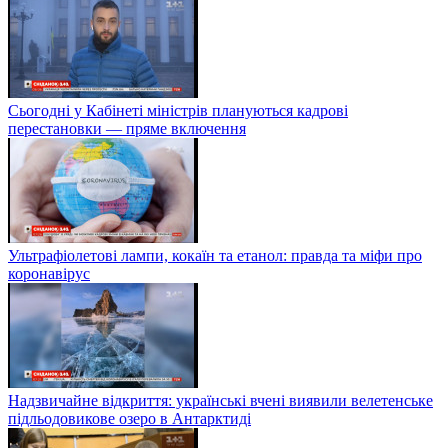
Сьогодні у Кабінеті міністрів плануються кадрові
перестановки — пряме включення
Ультрафіолетові лампи, кокаїн та етанол: правда та міфи про
коронавірус
Надзвичайне відкриття: українські вчені виявили велетенське
підльодовикове озеро в Антарктиді