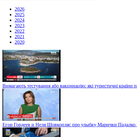
2026
2025
2024
2023
2022
2021
2020
Вимагають тестування або вакцинацію: які туристичні країни 
Егор Гордеев и Неля Шовкопляс про улыбку Марички Падалко