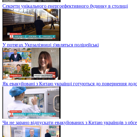
Секрети унікального енергоефективного будинку в столиці
У потягах Укрзалізниці з'являться поліцейські
Як евакуйовані з Китаю українці готуються до повернення дод
Чи не зарано відпускати евакуйованих з Китаю українців з обсе