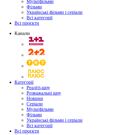
Мультфільми
Фільми
Українські фільми і серіали
Всі категорії
Всі проєкти
Канали
Категорії
Реаліті-шоу
Розважальні шоу
Новини
Серіали
Мультфільми
Фільми
Українські фільми і серіали
Всі категорії
Всі проєкти