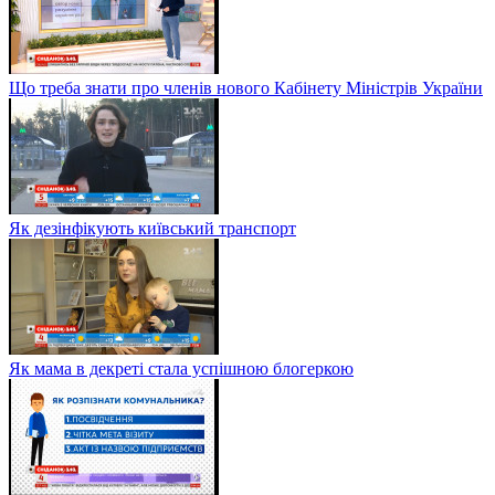
Що треба знати про членів нового Кабінету Міністрів України
Як дезінфікують київський транспорт
Як мама в декреті стала успішною блогеркою