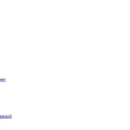
ому
рвації