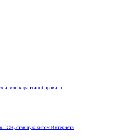
посилили карантинні правила
 в ТСН, ставшую хитом Интернета