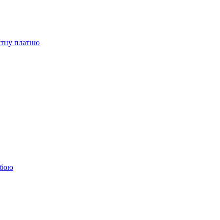
бітну платню
обою