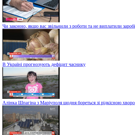
Чи законно, якщо вас звільнили з роботи та не виплатили заро
В Україні прогнозують дефіцит часнику
Алінка Шпагіна з Маріуполя щодня бореться зі рідкісною хвор