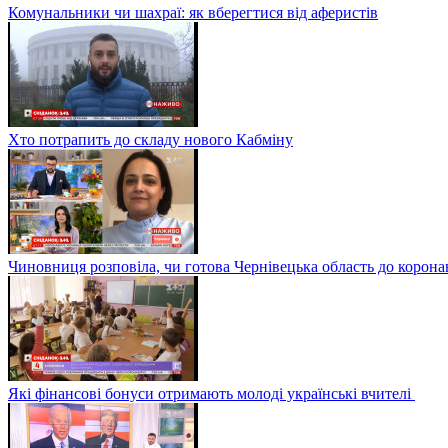
Комунальники чи шахраї: як вберегтися від аферистів
Хто потрапить до складу нового Кабміну
Чиновниця розповіла, чи готова Чернівецька область до корона
Які фінансові бонуси отримають молоді українські вчителі