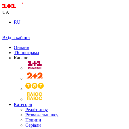
UA
RU
Вхід в кабінет
Онлайн
ТБ програма
Канали
Категорії
Реаліті-шоу
Розважальні шоу
Новини
Серіали