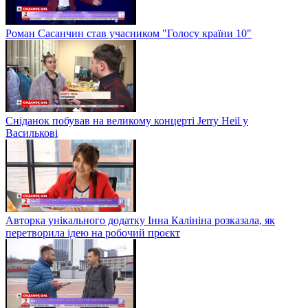
Роман Сасанчин став учасником "Голосу країни 10"
Сніданок побував на великому концерті Jerry Heil у
Василькові
Авторка унікального додатку Інна Калініна розказала, як
перетворила ідею на робочий проєкт