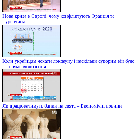
Нова криза в Європі: чому конфліктують Франція та
Туреччина
Коли українцям чекати локдауну і наскільки суворим він буде
— пряме включення
Як працюватимуть банки на свята – Економічні новини