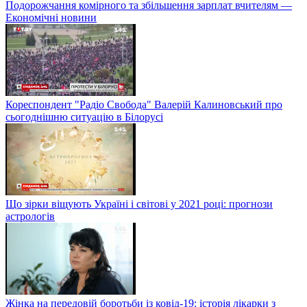
Подорожчання комірного та збільшення зарплат вчителям —
Економічні новини
Кореспондент "Радіо Свобода" Валерій Калиновський про
сьогоднішню ситуацію в Білорусі
Що зірки віщують Україні і світові у 2021 році: прогнози
астрологів
Жінка на передовій боротьби із ковід-19: історія лікарки з