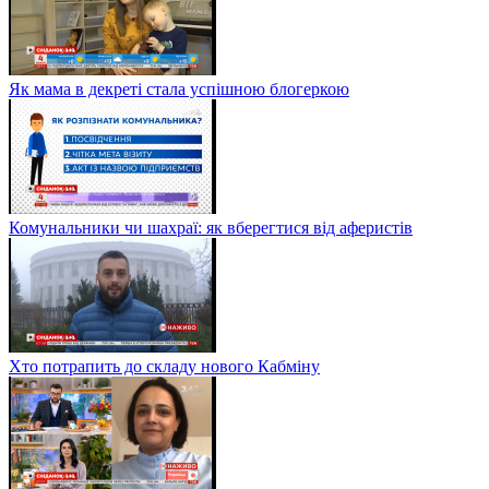
Як мама в декреті стала успішною блогеркою
Комунальники чи шахраї: як вберегтися від аферистів
Хто потрапить до складу нового Кабміну