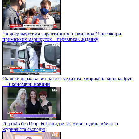
Чи дотримуються карантинних правил водії і пасажири
приміських маршруток – перевірка Сніданку
Скільки держава виплатить медикам, хворим на коронавірус
— Економічні новини
20 років без Георгія Гонгадзе: як живе родина вбитого
журналіста сьогодні