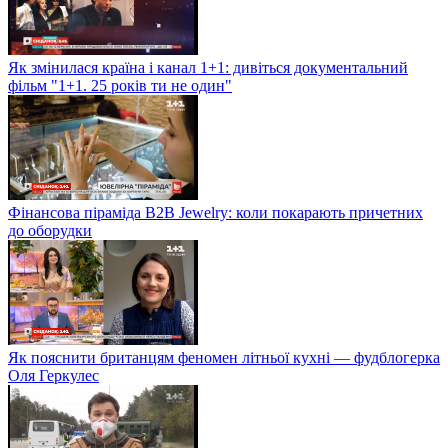
Як змінилася країна і канал 1+1: дивіться документальний
фільм "1+1. 25 років ти не один"
Фінансова піраміда B2B Jewelry: коли покарають причетних
до оборудки
Як пояснити британцям феномен літньої кухні — фудблогерка
Оля Геркулес