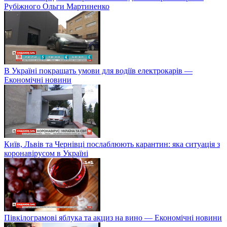
Рубіжного Ольги Мартиненко
В Україні покращать умови для водіїв електрокарів —
Економічні новини
Київ, Львів та Чернівці послаблюють карантин: яка ситуація з
коронавірусом в Україні
Півкілограмові яблука та акциз на вино — Економічні новини