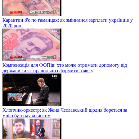
Карантин б'є по гаманцях: як змінилися зарплати українців у
2020 році
Компенсація для ФОПів: хто може отримати допомогу від
держави та як правильно оформити заявку
Хлопчик-оркестр: як Женя Чеславський щодня бореться за
мрію бути музикантом