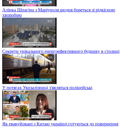
Алінка Шпагіна з Маріуполя щодня бореться зі рідкісною
хворобою
Секрети унікального енергоефективного будинку в столиці
У потягах Укрзалізниці з'являться поліцейські
Як евакуйовані з Китаю українці готуються до повернення