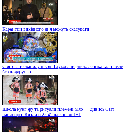
Карантин вихідного дня можуть скасувати
Свято зіпсовано: у школі Глухова першокласника залишили
без подарунка
Школа кунг-фу та ритуали племені Мяо — дивись Світ
навиворіт. Китай о 22:45 на каналі 1+1