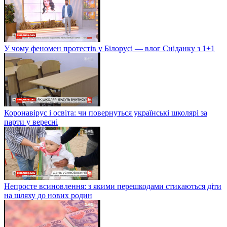
У чому феномен протестів у Білорусі — влог Сніданку з 1+1
Коронавірус і освіта: чи повернуться українські школярі за
парти у вересні
Непросте всиновлення: з якими перешкодами стикаються діти
на шляху до нових родин