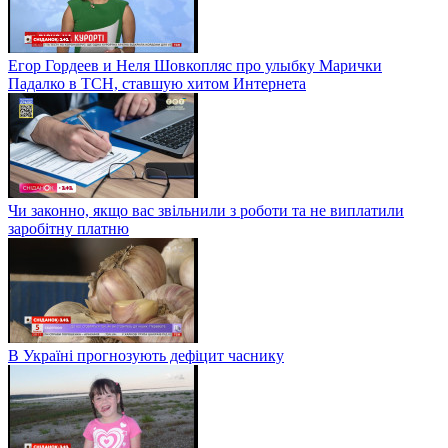
Егор Гордеев и Неля Шовкопляс про улыбку Марички
Падалко в ТСН, ставшую хитом Интернета
Чи законно, якщо вас звільнили з роботи та не виплатили
заробітну платню
В Україні прогнозують дефіцит часнику