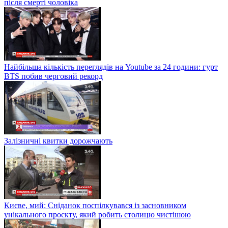
після смерті чоловіка
Найбільша кількість переглядів на Youtube за 24 години: гурт
BTS побив черговий рекорд
Залізничні квитки дорожчають
Києве, мий: Сніданок поспілкувався із засновником
унікального проєкту, який робить столицю чистішою