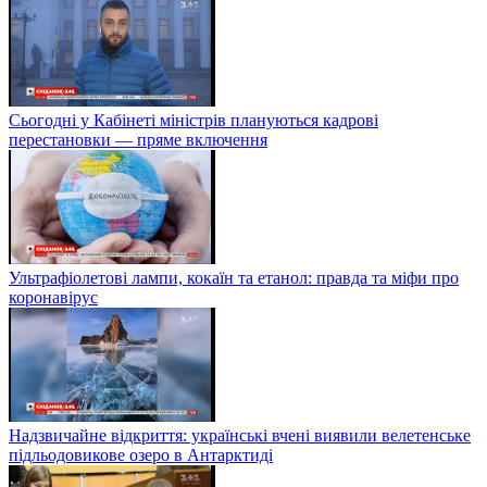
Сьогодні у Кабінеті міністрів плануються кадрові
перестановки — пряме включення
Ультрафіолетові лампи, кокаїн та етанол: правда та міфи про
коронавірус
Надзвичайне відкриття: українські вчені виявили велетенське
підльодовикове озеро в Антарктиді