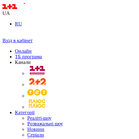
UA
RU
Вхід в кабінет
Онлайн
ТБ програма
Канали
Категорії
Реаліті-шоу
Розважальні шоу
Новини
Серіали