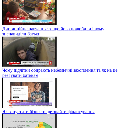
Дистанційне навчання: за що його полюбили і чому
зненавиділи батьки
Чому підлітки обирають небезпечні захоплення та як на це
реагувати батькам
Як запустити бізнес та де знайти фінансування