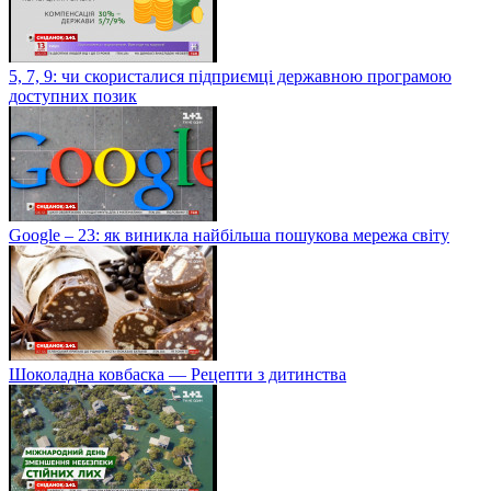
5, 7, 9: чи скористалися підприємці державною програмою
доступних позик
Google – 23: як виникла найбільша пошукова мережа світу
Шоколадна ковбаска — Рецепти з дитинства