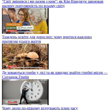
"Світ змінився і ми разом з ним": як Кім Намджун завоював
шалену популярність по всьому світу
Тиждень освіти для дорослих: чому вчитися важливо
протягом усього життя
Де ховаються гриби у лісі та як швидко знайти грибні місця —
Сніданок.Гриби
Чому люди по-різному відчувають плин часу