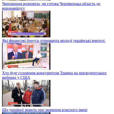
Чиновниця розповіла, чи готова Чернівецька область до
коронавірусу
Які фінансові бонуси отримають молоді українські вчителі
Хто буде головним конкурентом Трампа на президентських
виборах у США
Що українці знають про значення власного імені