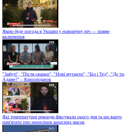
Якою буде погода в Україні у новорічну ніч — пряме
включення
"Забуті", "Після сварки", "Нові мутанти", "Біл і Тед", "Де ти,
Адаме?" – Кіносніданок
Які температурні рекорди фіксували цього дня та що варто
пам'ятати про неносіння захисних масок