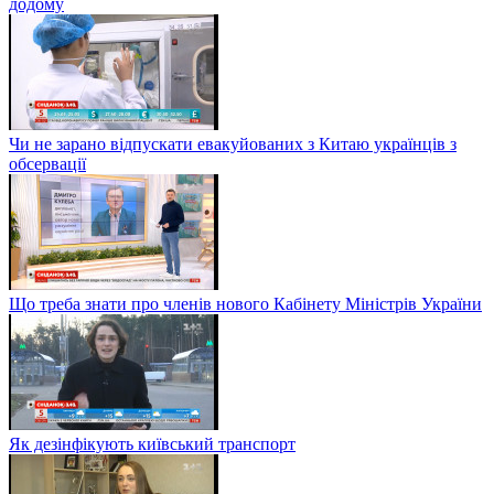
додому
Чи не зарано відпускати евакуйованих з Китаю українців з
обсервації
Що треба знати про членів нового Кабінету Міністрів України
Як дезінфікують київський транспорт