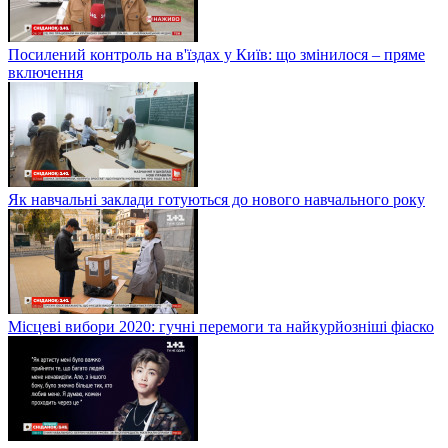
Посилений контроль на в'їздах у Київ: що змінилося – пряме
включення
Як навчальні заклади готуються до нового навчального року
Місцеві вибори 2020: гучні перемоги та найкурйозніші фіаско