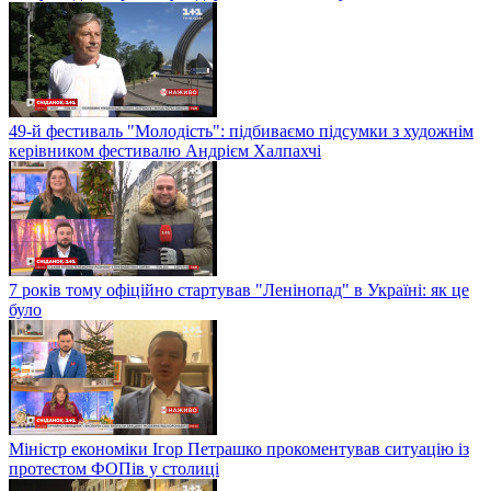
49-й фестиваль "Молодість": підбиваємо підсумки з художнім
керівником фестивалю Андрієм Халпахчі
7 років тому офіційно стартував "Ленінопад" в Україні: як це
було
Міністр економіки Ігор Петрашко прокоментував ситуацію із
протестом ФОПів у столиці