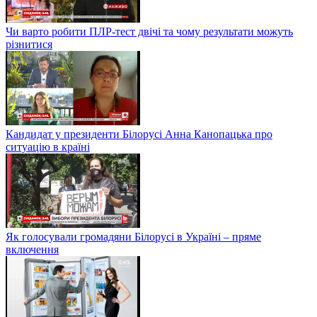
Чи варто робити ПЛР-тест двічі та чому результати можуть
різнитися
Кандидат у президенти Білорусі Анна Канопацька про
ситуацію в країні
Як голосували громадяни Білорусі в Україні – пряме
включення