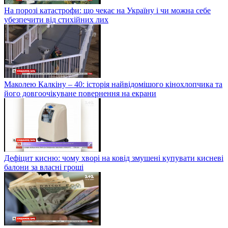
На порозі катастрофи: що чекає на Україну і чи можна себе
убезпечити від стихійних лих
Маколею Калкіну – 40: історія найвідомішого кінохлопчика та
його довгоочікуване повернення на екрани
Дефіцит кисню: чому хворі на ковід змушені купувати кисневі
балони за власні гроші