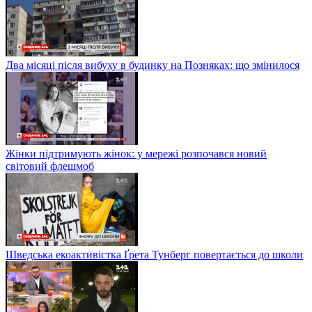
Два місяці після вибуху в будинку на Позняках: що змінилося
Жінки підтримують жінок: у мережі розпочався новий
світовий флешмоб
Шведська екоактивістка Ґрета Тунберг повертається до школи