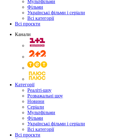
Мультфільми
Фільми
Українські фільми і серіали
Всі категорії
Всі проєкти
Канали
Категорії
Реаліті-шоу
Розважальні шоу
Новини
Серіали
Мультфільми
Фільми
Українські фільми і серіали
Всі категорії
Всі проєкти