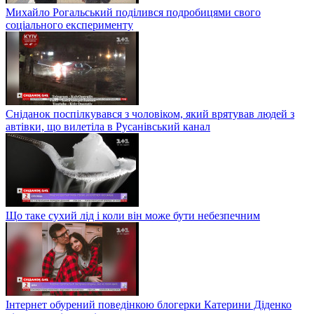
Михайло Рогальський поділився подробицями свого
соціального експерименту
Сніданок поспілкувався з чоловіком, який врятував людей з
автівки, що вилетіла в Русанівський канал
Що таке сухий лід і коли він може бути небезпечним
Інтернет обурений поведінкою блогерки Катерини Діденко