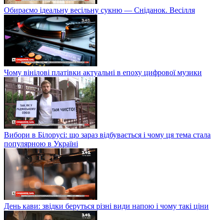
Обираємо ідеальну весільну сукню — Сніданок. Весілля
Чому вінілові платівки актуальні в епоху цифрової музики
Вибори в Білорусі: що зараз відбувається і чому ця тема стала
популярною в Україні
День кави: звідки беруться різні види напою і чому такі ціни