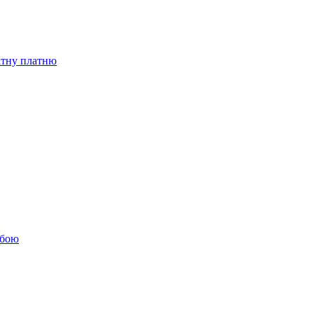
бітну платню
обою