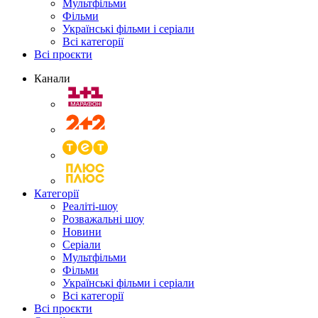
Мультфільми
Фільми
Українські фільми і серіали
Всі категорії
Всі проєкти
Канали
Категорії
Реаліті-шоу
Розважальні шоу
Новини
Серіали
Мультфільми
Фільми
Українські фільми і серіали
Всі категорії
Всі проєкти