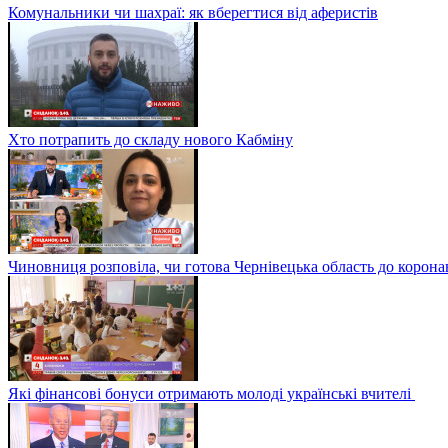
Комунальники чи шахраї: як вберегтися від аферистів
Хто потрапить до складу нового Кабміну
Чиновниця розповіла, чи готова Чернівецька область до корона
Які фінансові бонуси отримають молоді українські вчителі