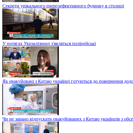
Секрети унікального енергоефективного будинку в столиці
У потягах Укрзалізниці з'являться поліцейські
Як евакуйовані з Китаю українці готуються до повернення дод
Чи не зарано відпускати евакуйованих з Китаю українців з обсе