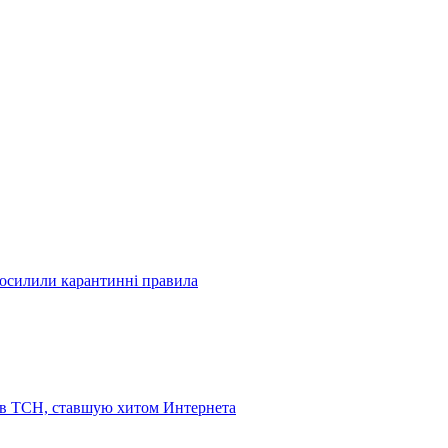
посилили карантинні правила
 в ТСН, ставшую хитом Интернета