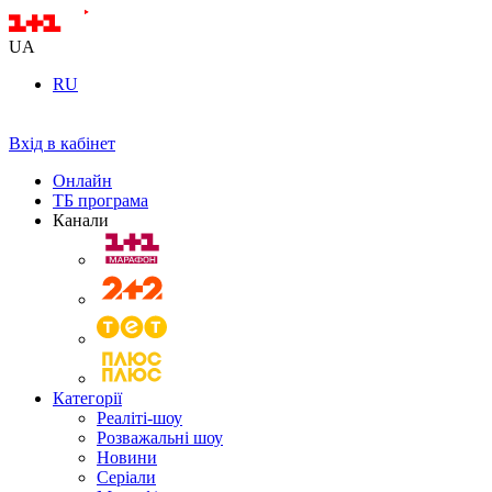
UA
RU
Вхід в кабінет
Онлайн
ТБ програма
Канали
Категорії
Реаліті-шоу
Розважальні шоу
Новини
Серіали