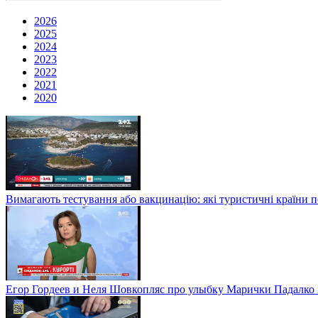
2026
2025
2024
2023
2022
2021
2020
Вимагають тестування або вакцинацію: які туристичні країни 
Егор Гордеев и Неля Шовкопляс про улыбку Марички Падалко