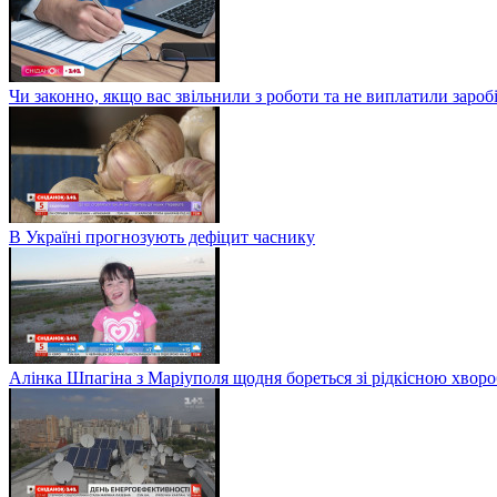
Чи законно, якщо вас звільнили з роботи та не виплатили заро
В Україні прогнозують дефіцит часнику
Алінка Шпагіна з Маріуполя щодня бореться зі рідкісною хвор