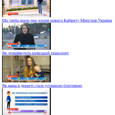
Що треба знати про членів нового Кабінету Міністрів України
Як дезінфікують київський транспорт
Як мама в декреті стала успішною блогеркою