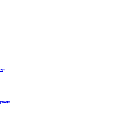
ому
рвації