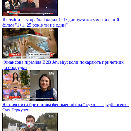
Як змінилася країна і канал 1+1: дивіться документальний
фільм "1+1. 25 років ти не один"
Фінансова піраміда B2B Jewelry: коли покарають причетних
до оборудки
Як пояснити британцям феномен літньої кухні — фудблогерка
Оля Геркулес