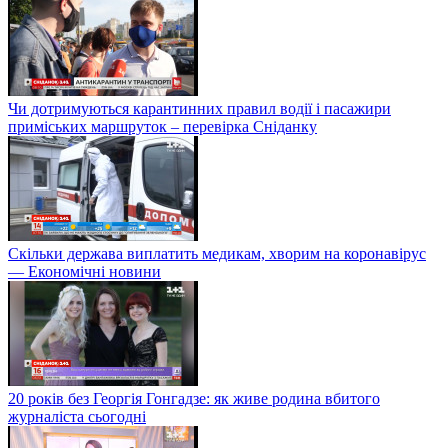
Чи дотримуються карантинних правил водії і пасажири
приміських маршруток – перевірка Сніданку
Скільки держава виплатить медикам, хворим на коронавірус
— Економічні новини
20 років без Георгія Гонгадзе: як живе родина вбитого
журналіста сьогодні