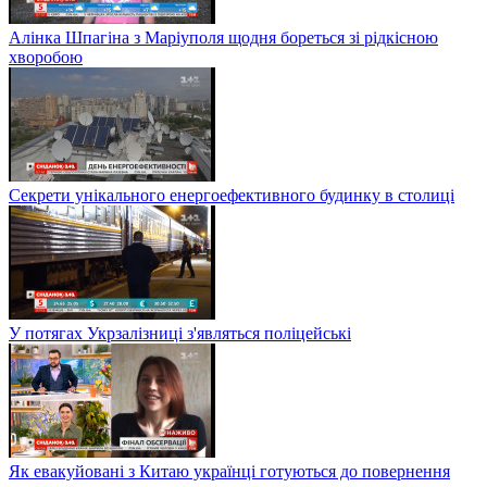
Алінка Шпагіна з Маріуполя щодня бореться зі рідкісною
хворобою
Секрети унікального енергоефективного будинку в столиці
У потягах Укрзалізниці з'являться поліцейські
Як евакуйовані з Китаю українці готуються до повернення