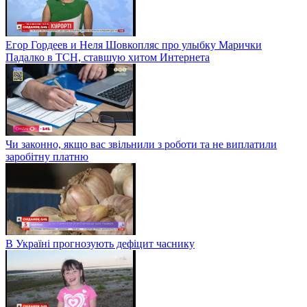
Егор Гордеев и Неля Шовкопляс про улыбку Марички
Падалко в ТСН, ставшую хитом Интернета
Чи законно, якщо вас звільнили з роботи та не виплатили
заробітну платню
В Україні прогнозують дефіцит часнику