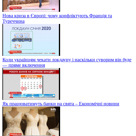
Нова криза в Європі: чому конфліктують Франція та
Туреччина
Коли українцям чекати локдауну і наскільки суворим він буде
— пряме включення
Як працюватимуть банки на свята – Економічні новини