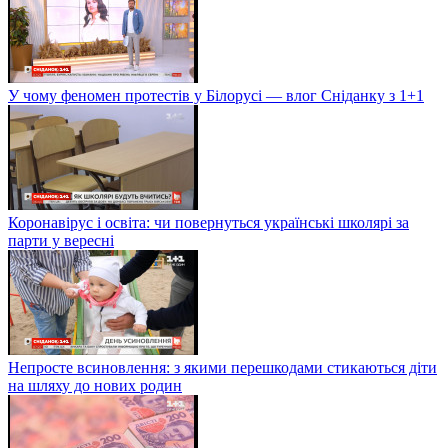
У чому феномен протестів у Білорусі — влог Сніданку з 1+1
Коронавірус і освіта: чи повернуться українські школярі за
парти у вересні
Непросте всиновлення: з якими перешкодами стикаються діти
на шляху до нових родин