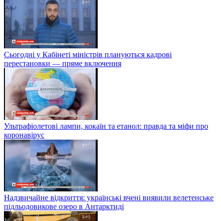
Сьогодні у Кабінеті міністрів плануються кадрові
перестановки — пряме включення
Ультрафіолетові лампи, кокаїн та етанол: правда та міфи про
коронавірус
Надзвичайне відкриття: українські вчені виявили велетенське
підльодовикове озеро в Антарктиді