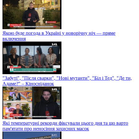
Якою буде погода в Україні у новорічну ніч — пряме
включення
"Забуті", "Після сварки", "Нові мутанти", "Біл і Тед", "Де ти,
Адаме?" – Кіносніданок
Які температурні рекорди фіксували цього дня та що варто
пам'ятати про неносіння захисних масок