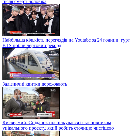
після смерті чоловіка
Найбільша кількість переглядів на Youtube за 24 години: гурт
BTS побив черговий рекорд
Залізничні квитки дорожчають
Києве, мий: Сніданок поспілкувався із засновником
унікального проєкту, який робить столицю чистішою