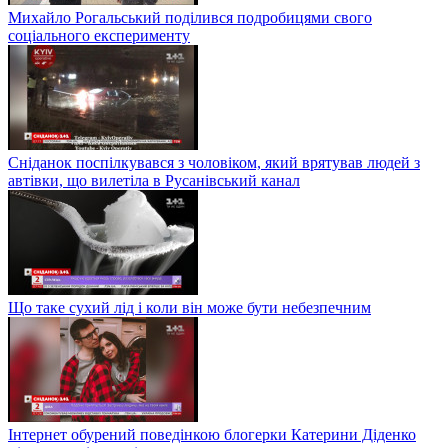
Михайло Рогальський поділився подробицями свого
соціального експерименту
Сніданок поспілкувався з чоловіком, який врятував людей з
автівки, що вилетіла в Русанівський канал
Що таке сухий лід і коли він може бути небезпечним
Інтернет обурений поведінкою блогерки Катерини Діденко