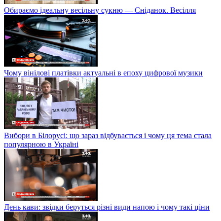
Обираємо ідеальну весільну сукню — Сніданок. Весілля
Чому вінілові платівки актуальні в епоху цифрової музики
Вибори в Білорусі: що зараз відбувається і чому ця тема стала
популярною в Україні
День кави: звідки беруться різні види напою і чому такі ціни