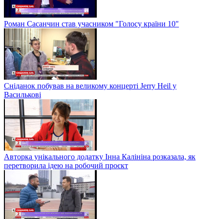
Роман Сасанчин став учасником "Голосу країни 10"
Сніданок побував на великому концерті Jerry Heil у
Василькові
Авторка унікального додатку Інна Калініна розказала, як
перетворила ідею на робочий проєкт