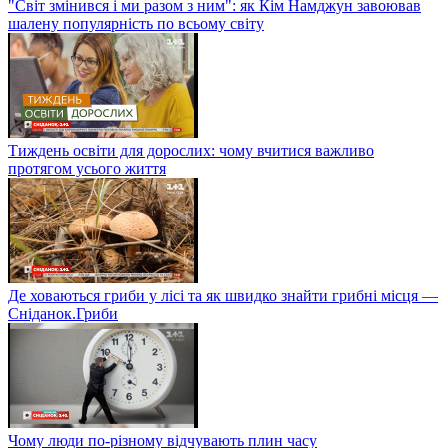
"Світ змінився і ми разом з ним": як Кім Намджун завоював
шалену популярність по всьому світу
Тиждень освіти для дорослих: чому вчитися важливо
протягом усього життя
Де ховаються гриби у лісі та як швидко знайти грибні місця —
Сніданок.Гриби
Чому люди по-різному відчувають плин часу