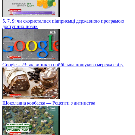
5, 7, 9: чи скористалися підприємці державною програмою
доступних позик
Google – 23: як виникла найбільша пошукова мережа світу
Шоколадна ковбаска — Рецепти з дитинства