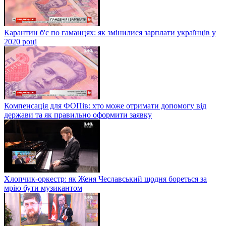
Карантин б'є по гаманцях: як змінилися зарплати українців у
2020 році
Компенсація для ФОПів: хто може отримати допомогу від
держави та як правильно оформити заявку
Хлопчик-оркестр: як Женя Чеславський щодня бореться за
мрію бути музикантом