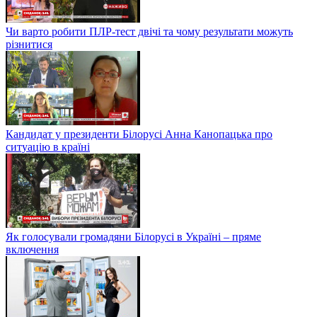
Чи варто робити ПЛР-тест двічі та чому результати можуть
різнитися
Кандидат у президенти Білорусі Анна Канопацька про
ситуацію в країні
Як голосували громадяни Білорусі в Україні – пряме
включення