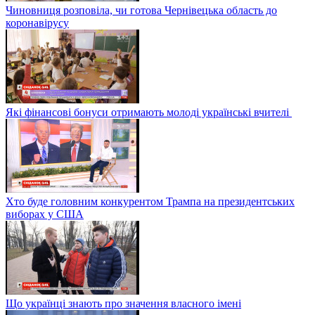
Чиновниця розповіла, чи готова Чернівецька область до
коронавірусу
Які фінансові бонуси отримають молоді українські вчителі
Хто буде головним конкурентом Трампа на президентських
виборах у США
Що українці знають про значення власного імені