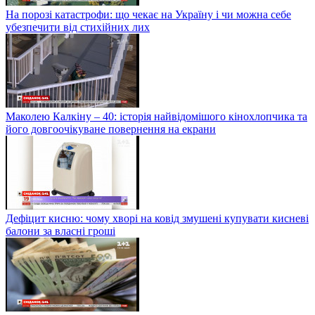
На порозі катастрофи: що чекає на Україну і чи можна себе
убезпечити від стихійних лих
Маколею Калкіну – 40: історія найвідомішого кінохлопчика та
його довгоочікуване повернення на екрани
Дефіцит кисню: чому хворі на ковід змушені купувати кисневі
балони за власні гроші