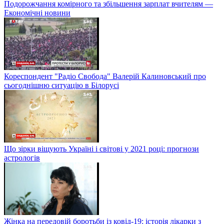
Подорожчання комірного та збільшення зарплат вчителям —
Економічні новини
Кореспондент "Радіо Свобода" Валерій Калиновський про
сьогоднішню ситуацію в Білорусі
Що зірки віщують Україні і світові у 2021 році: прогнози
астрологів
Жінка на передовій боротьби із ковід-19: історія лікарки з