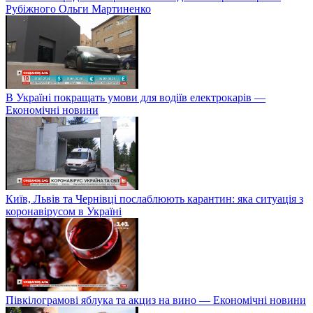
Рубіжного Ольги Мартиненко
В Україні покращать умови для водіїв електрокарів —
Економічні новини
Київ, Львів та Чернівці послаблюють карантин: яка ситуація з
коронавірусом в Україні
Півкілограмові яблука та акциз на вино — Економічні новини