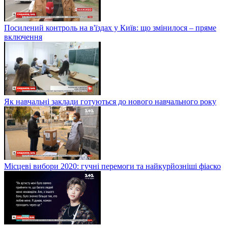
Посилений контроль на в'їздах у Київ: що змінилося – пряме
включення
Як навчальні заклади готуються до нового навчального року
Місцеві вибори 2020: гучні перемоги та найкурйозніші фіаско