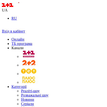
UA
RU
Вхід в кабінет
Онлайн
ТБ програма
Канали
Категорії
Реаліті-шоу
Розважальні шоу
Новини
Серіали