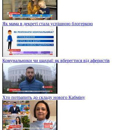
Як мама в декреті стала успішною блогеркою
Комунальники чи шахраї: як вберегтися від аферистів
Хто потрапить до складу нового Кабміну