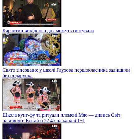
Карантин вихідного дня можуть скасувати
Свято зіпсовано: у школі Глухова першокласника залишили
без подарунка
Школа кунг-фу та ритуали племені Мяо — дивись Світ
навиворіт. Китай о 22:45 на каналі 1+1