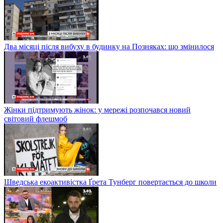
Два місяці після вибуху в будинку на Позняках: що змінилося
Жінки підтримують жінок: у мережі розпочався новий
світовий флешмоб
Шведська екоактивістка Ґрета Тунберг повертається до школи