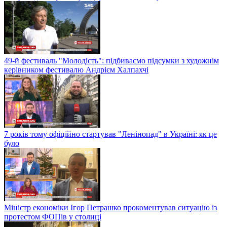
49-й фестиваль "Молодість": підбиваємо підсумки з художнім
керівником фестивалю Андрієм Халпахчі
7 років тому офіційно стартував "Ленінопад" в Україні: як це
було
Міністр економіки Ігор Петрашко прокоментував ситуацію із
протестом ФОПів у столиці