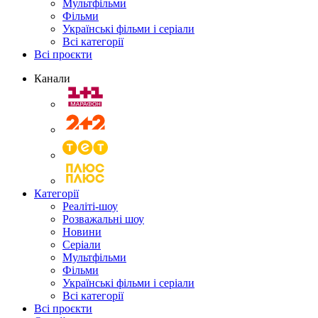
Мультфільми
Фільми
Українські фільми і серіали
Всі категорії
Всі проєкти
Канали
Категорії
Реаліті-шоу
Розважальні шоу
Новини
Серіали
Мультфільми
Фільми
Українські фільми і серіали
Всі категорії
Всі проєкти