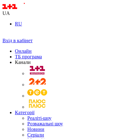
UA
RU
Вхід в кабінет
Онлайн
ТБ програма
Канали
Категорії
Реаліті-шоу
Розважальні шоу
Новини
Серіали