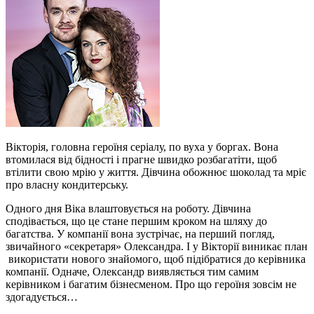
Вікторія, головна героїня серіалу, по вуха у боргах. Вона
втомилася від бідності і прагне швидко розбагатіти, щоб
втілити свою мрію у життя. Дівчина обожнює шоколад та мріє
про власну кондитерську.
Одного дня Віка влаштовується на роботу. Дівчина
сподівається, що це стане першим кроком на шляху до
багатства. У компанії вона зустрічає, на перший погляд,
звичайного «секретаря» Олександра. І у Вікторії виникає план
­ використати нового знайомого, щоб підібратися до керівника
компанії. Одначе, Олександр виявляється тим самим
керівником і багатим бізнесменом. Про що героїня зовсім не
здогадується…