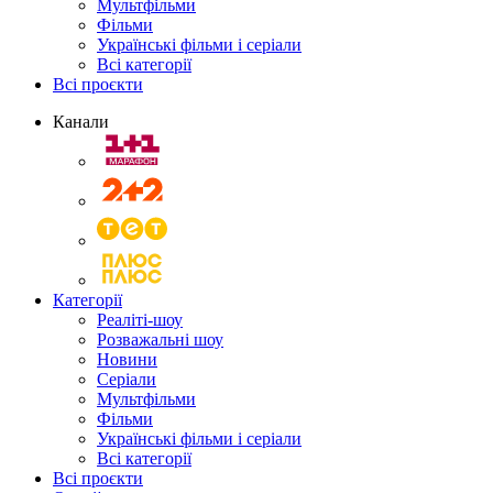
Мультфільми
Фільми
Українські фільми і серіали
Всі категорії
Всі проєкти
Канали
Категорії
Реаліті-шоу
Розважальні шоу
Новини
Серіали
Мультфільми
Фільми
Українські фільми і серіали
Всі категорії
Всі проєкти