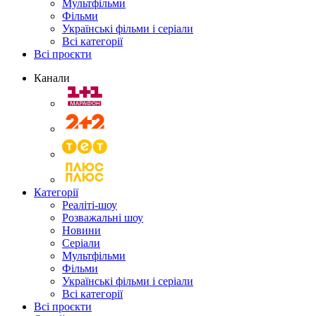
Мультфільми
Фільми
Українські фільми і серіали
Всі категорії
Всі проєкти
Канали
Категорії
Реаліті-шоу
Розважальні шоу
Новини
Серіали
Мультфільми
Фільми
Українські фільми і серіали
Всі категорії
Всі проєкти