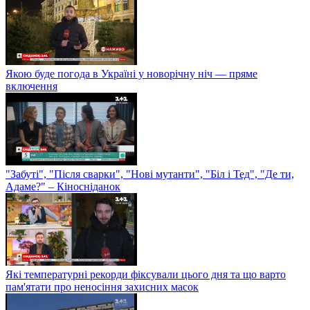
Якою буде погода в Україні у новорічну ніч — пряме
включення
"Забуті", "Після сварки", "Нові мутанти", "Біл і Тед", "Де ти,
Адаме?" – Кіносніданок
Які температурні рекорди фіксували цього дня та що варто
пам'ятати про неносіння захисних масок