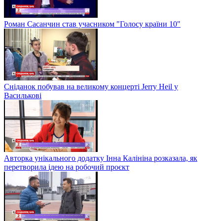
Роман Сасанчин став учасником "Голосу країни 10"
Сніданок побував на великому концерті Jerry Heil у
Василькові
Авторка унікального додатку Інна Калініна розказала, як
перетворила ідею на робочий проєкт