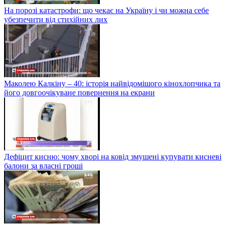
На порозі катастрофи: що чекає на Україну і чи можна себе
убезпечити від стихійних лих
Маколею Калкіну – 40: історія найвідомішого кінохлопчика та
його довгоочікуване повернення на екрани
Дефіцит кисню: чому хворі на ковід змушені купувати кисневі
балони за власні гроші