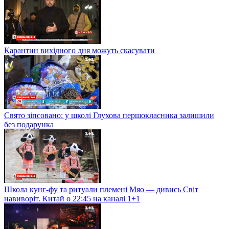
Карантин вихідного дня можуть скасувати
Свято зіпсовано: у школі Глухова першокласника залишили
без подарунка
Школа кунг-фу та ритуали племені Мяо — дивись Світ
навиворіт. Китай о 22:45 на каналі 1+1