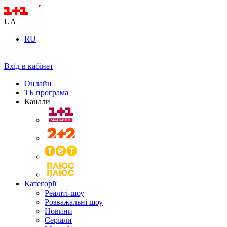
UA
RU
Вхід в кабінет
Онлайн
ТБ програма
Канали
Категорії
Реаліті-шоу
Розважальні шоу
Новини
Серіали