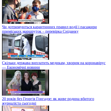
Чи дотримуються карантинних правил водії і пасажири
приміських маршруток – перевірка Сніданку
Скільки держава виплатить медикам, хворим на коронавірус
— Економічні новини
20 років без Георгія Гонгадзе: як живе родина вбитого
журналіста сьогодні