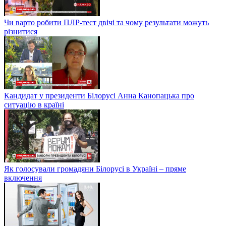
Чи варто робити ПЛР-тест двічі та чому результати можуть
різнитися
Кандидат у президенти Білорусі Анна Канопацька про
ситуацію в країні
Як голосували громадяни Білорусі в Україні – пряме
включення