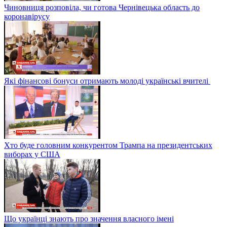
Чиновниця розповіла, чи готова Чернівецька область до
коронавірусу
Які фінансові бонуси отримають молоді українські вчителі
Хто буде головним конкурентом Трампа на президентських
виборах у США
Що українці знають про значення власного імені