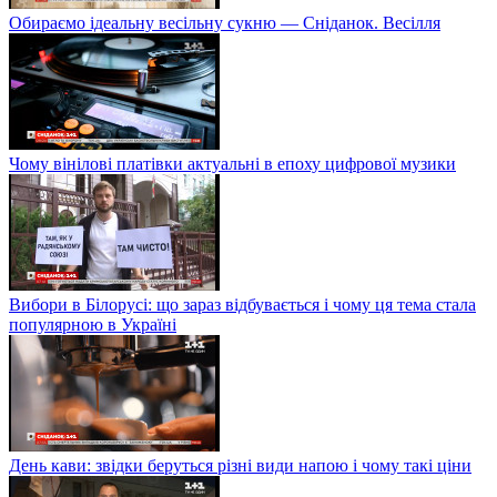
Обираємо ідеальну весільну сукню — Сніданок. Весілля
Чому вінілові платівки актуальні в епоху цифрової музики
Вибори в Білорусі: що зараз відбувається і чому ця тема стала
популярною в Україні
День кави: звідки беруться різні види напою і чому такі ціни