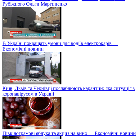
Рубіжного Ольги Мартиненко
В Україні покращать умови для водіїв електрокарів —
Економічні новини
Київ, Львів та Чернівці послаблюють карантин: яка ситуація з
коронавірусом в Україні
Півкілограмові яблука та акциз на вино — Економічні новини