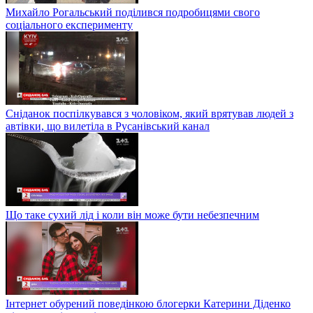
Михайло Рогальський поділився подробицями свого
соціального експерименту
Сніданок поспілкувався з чоловіком, який врятував людей з
автівки, що вилетіла в Русанівський канал
Що таке сухий лід і коли він може бути небезпечним
Інтернет обурений поведінкою блогерки Катерини Діденко