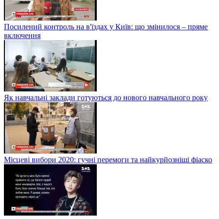
Посилений контроль на в'їздах у Київ: що змінилося – пряме
включення
Як навчальні заклади готуються до нового навчального року
Місцеві вибори 2020: гучні перемоги та найкурйозніші фіаско