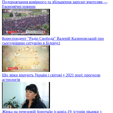
Подорожчання комірного та збільшення зарплат вчителям —
Економічні новини
Кореспондент "Радіо Свобода" Валерій Калиновський про
сьогоднішню ситуацію в Білорусі
Що зірки віщують Україні і світові у 2021 році: прогнози
астрологів
Жінка на передовій боротьби із ковід-19: історія лікарки з