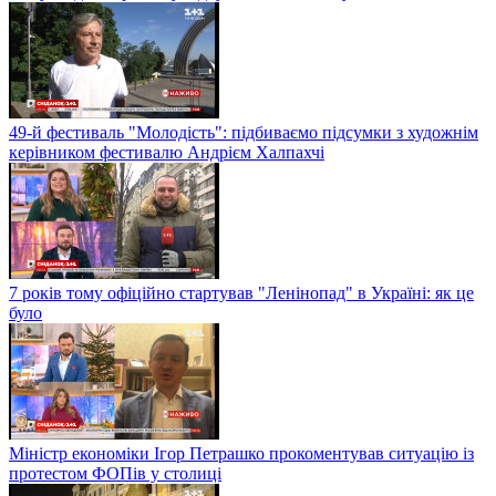
49-й фестиваль "Молодість": підбиваємо підсумки з художнім
керівником фестивалю Андрієм Халпахчі
7 років тому офіційно стартував "Ленінопад" в Україні: як це
було
Міністр економіки Ігор Петрашко прокоментував ситуацію із
протестом ФОПів у столиці