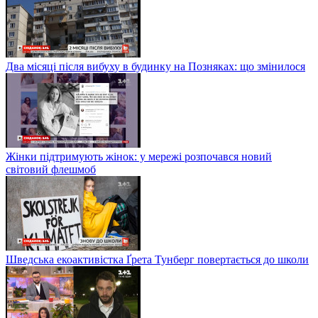
Два місяці після вибуху в будинку на Позняках: що змінилося
Жінки підтримують жінок: у мережі розпочався новий
світовий флешмоб
Шведська екоактивістка Ґрета Тунберг повертається до школи