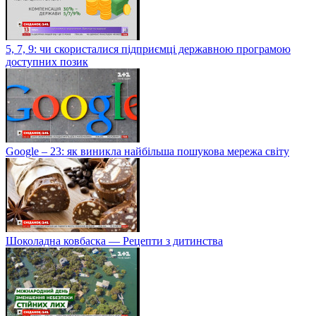
5, 7, 9: чи скористалися підприємці державною програмою
доступних позик
Google – 23: як виникла найбільша пошукова мережа світу
Шоколадна ковбаска — Рецепти з дитинства