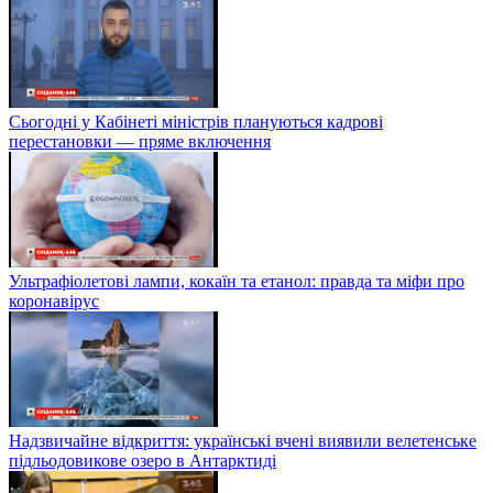
Сьогодні у Кабінеті міністрів плануються кадрові
перестановки — пряме включення
Ультрафіолетові лампи, кокаїн та етанол: правда та міфи про
коронавірус
Надзвичайне відкриття: українські вчені виявили велетенське
підльодовикове озеро в Антарктиді