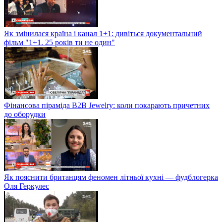
Як змінилася країна і канал 1+1: дивіться документальний
фільм "1+1. 25 років ти не один"
Фінансова піраміда B2B Jewelry: коли покарають причетних
до оборудки
Як пояснити британцям феномен літньої кухні — фудблогерка
Оля Геркулес