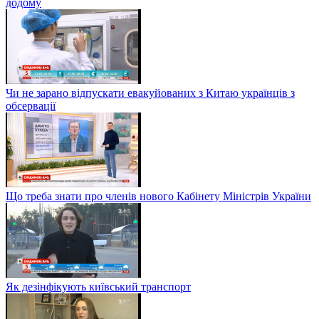
додому
Чи не зарано відпускати евакуйованих з Китаю українців з
обсервації
Що треба знати про членів нового Кабінету Міністрів України
Як дезінфікують київський транспорт