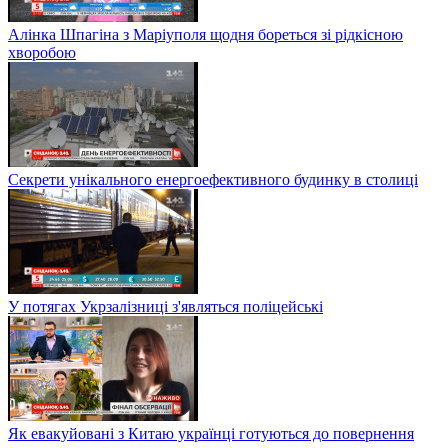
Алінка Шпагіна з Маріуполя щодня бореться зі рідкісною
хворобою
Секрети унікального енергоефективного будинку в столиці
У потягах Укрзалізниці з'являться поліцейські
Як евакуйовані з Китаю українці готуються до повернення