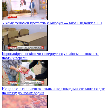
У чому феномен протестів у Білорусі — влог Сніданку з 1+1
Коронавірус і освіта: чи повернуться українські школярі за
парти у вересні
Непросте всиновлення: з якими перешкодами стикаються діти
на шляху до нових родин