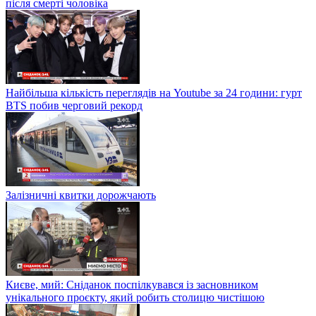
після смерті чоловіка
Найбільша кількість переглядів на Youtube за 24 години: гурт
BTS побив черговий рекорд
Залізничні квитки дорожчають
Києве, мий: Сніданок поспілкувався із засновником
унікального проєкту, який робить столицю чистішою