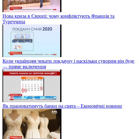
Нова криза в Європі: чому конфліктують Франція та
Туреччина
Коли українцям чекати локдауну і наскільки суворим він буде
— пряме включення
Як працюватимуть банки на свята – Економічні новини