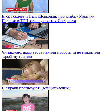
Егор Гордеев и Неля Шовкопляс про улыбку Марички
Падалко в ТСН, ставшую хитом Интернета
Чи законно, якщо вас звільнили з роботи та не виплатили
заробітну платню
В Україні прогнозують дефіцит часнику