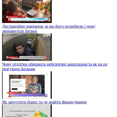
Дистанційне навчання: за що його полюбили і чому
зненавиділи батьки
Чому підлітки обирають небезпечні захоплення та як на це
реагувати батькам
Як запустити бізнес та де знайти фінансування