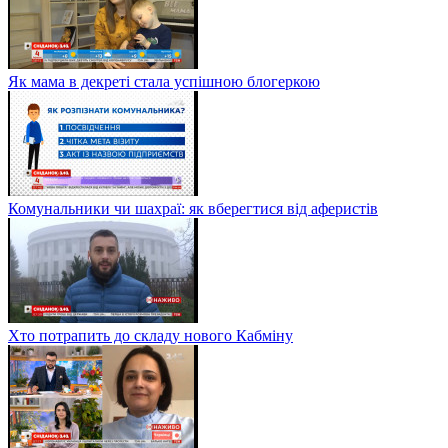
Як мама в декреті стала успішною блогеркою
Комунальники чи шахраї: як вберегтися від аферистів
Хто потрапить до складу нового Кабміну