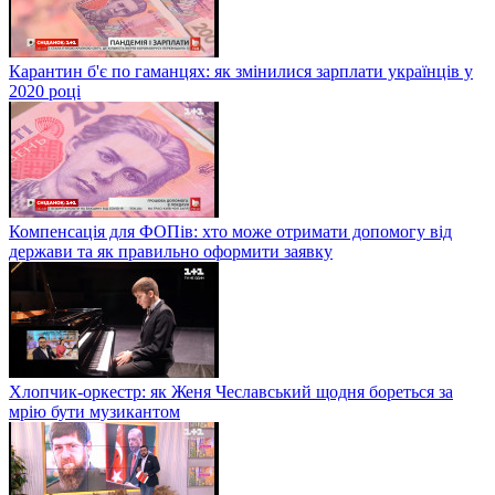
Карантин б'є по гаманцях: як змінилися зарплати українців у
2020 році
Компенсація для ФОПів: хто може отримати допомогу від
держави та як правильно оформити заявку
Хлопчик-оркестр: як Женя Чеславський щодня бореться за
мрію бути музикантом