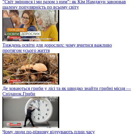
"Світ змінився і ми разом з ним": як Кім Намджун завоював
шалену популярність по всьому світу
Тиждень освіти для дорослих: чому вчитися важливо
протягом усього життя
Де ховаються гриби у лісі та як швидко знайти грибні місця —
Сніданок.Гриби
Чому люди по-різному відчувають плин часу