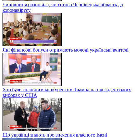
Чиновниця розповіла, чи готова Чернівецька область до
коронавірусу
Які фінансові бонуси отримають молоді українські вчителі
Хто буде головним конкурентом Трампа на президентських
виборах у США
Що українці знають про значення власного імені