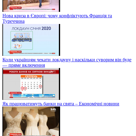
Нова криза в Європі: чому конфліктують Франція та
Туреччина
Коли українцям чекати локдауну і наскільки суворим він буде
— пряме включення
Як працюватимуть банки на свята – Економічні новини