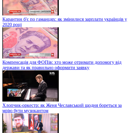
Карантин б'є по гаманцях: як змінилися зарплати українців у
2020 році
Компенсація для ФОПів: хто може отримати допомогу від
держави та як правильно оформити заявку
Хлопчик-оркестр: як Женя Чеславський щодня бореться за
мрію бути музикантом