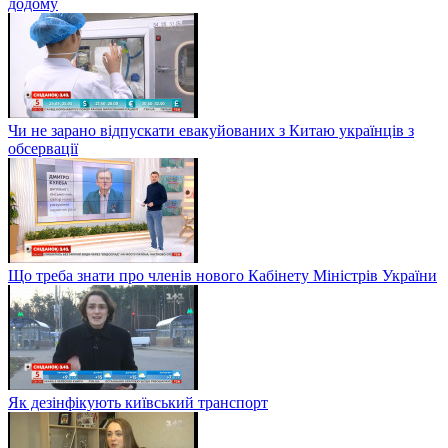
додому
Чи не зарано відпускати евакуйованих з Китаю українців з
обсервації
Що треба знати про членів нового Кабінету Міністрів України
Як дезінфікують київський транспорт