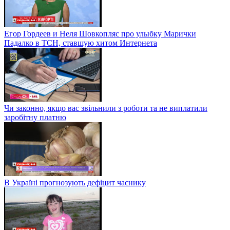
Егор Гордеев и Неля Шовкопляс про улыбку Марички
Падалко в ТСН, ставшую хитом Интернета
Чи законно, якщо вас звільнили з роботи та не виплатили
заробітну платню
В Україні прогнозують дефіцит часнику