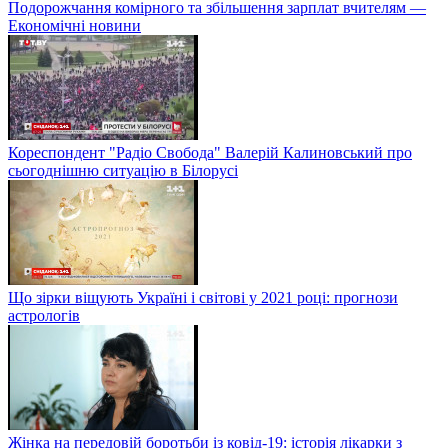
Подорожчання комірного та збільшення зарплат вчителям —
Економічні новини
Кореспондент "Радіо Свобода" Валерій Калиновський про
сьогоднішню ситуацію в Білорусі
Що зірки віщують Україні і світові у 2021 році: прогнози
астрологів
Жінка на передовій боротьби із ковід-19: історія лікарки з