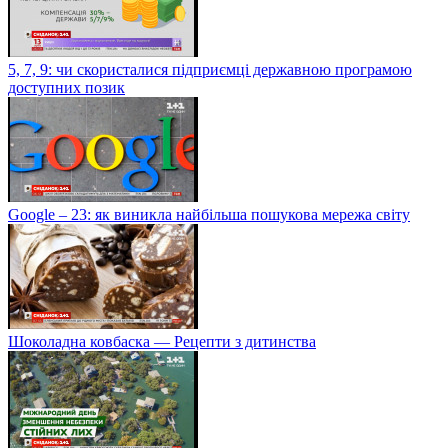
5, 7, 9: чи скористалися підприємці державною програмою
доступних позик
Google – 23: як виникла найбільша пошукова мережа світу
Шоколадна ковбаска — Рецепти з дитинства