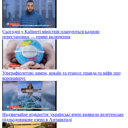
Сьогодні у Кабінеті міністрів плануються кадрові
перестановки — пряме включення
Ультрафіолетові лампи, кокаїн та етанол: правда та міфи про
коронавірус
Надзвичайне відкриття: українські вчені виявили велетенське
підльодовикове озеро в Антарктиді