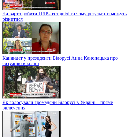
Чи варто робити ПЛР-тест двічі та чому результати можуть
різнитися
Кандидат у президенти Білорусі Анна Канопацька про
ситуацію в країні
Як голосували громадяни Білорусі в Україні – пряме
включення