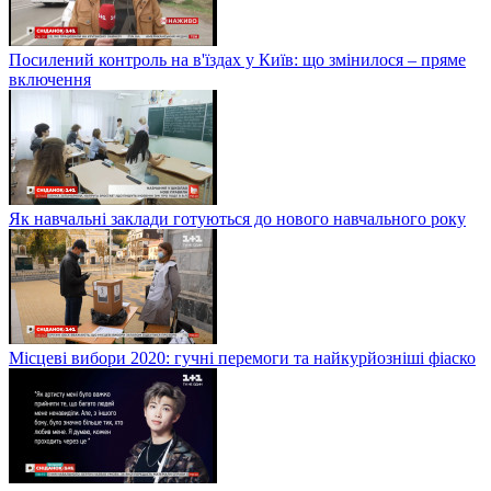
Посилений контроль на в'їздах у Київ: що змінилося – пряме
включення
Як навчальні заклади готуються до нового навчального року
Місцеві вибори 2020: гучні перемоги та найкурйозніші фіаско