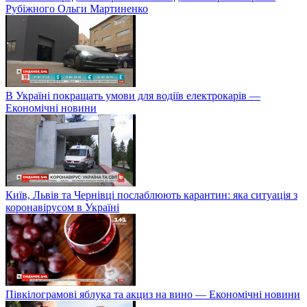
Рубіжного Ольги Мартиненко
В Україні покращать умови для водіїв електрокарів —
Економічні новини
Київ, Львів та Чернівці послаблюють карантин: яка ситуація з
коронавірусом в Україні
Півкілограмові яблука та акциз на вино — Економічні новини