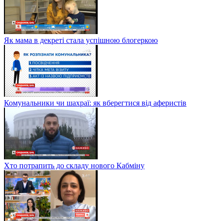
Як мама в декреті стала успішною блогеркою
Комунальники чи шахраї: як вберегтися від аферистів
Хто потрапить до складу нового Кабміну