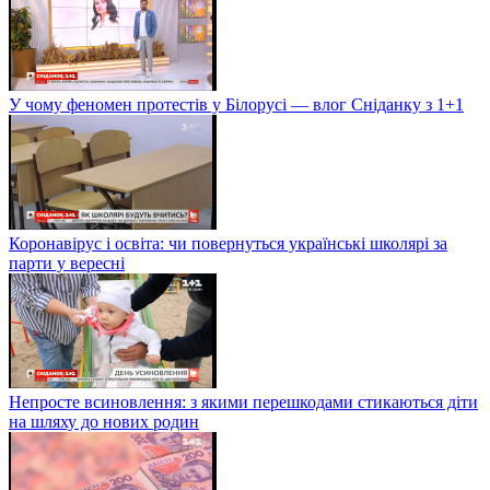
У чому феномен протестів у Білорусі — влог Сніданку з 1+1
Коронавірус і освіта: чи повернуться українські школярі за
парти у вересні
Непросте всиновлення: з якими перешкодами стикаються діти
на шляху до нових родин