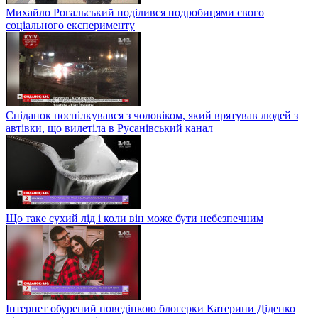
Михайло Рогальський поділився подробицями свого
соціального експерименту
Сніданок поспілкувався з чоловіком, який врятував людей з
автівки, що вилетіла в Русанівський канал
Що таке сухий лід і коли він може бути небезпечним
Інтернет обурений поведінкою блогерки Катерини Діденко