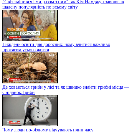
"Світ змінився і ми разом з ним": як Кім Намджун завоював
шалену популярність по всьому світу
Тиждень освіти для дорослих: чому вчитися важливо
протягом усього життя
Де ховаються гриби у лісі та як швидко знайти грибні місця —
Сніданок.Гриби
Чому люди по-різному відчувають плин часу