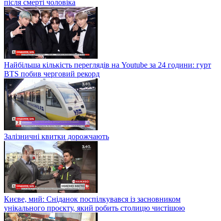
після смерті чоловіка
Найбільша кількість переглядів на Youtube за 24 години: гурт
BTS побив черговий рекорд
Залізничні квитки дорожчають
Києве, мий: Сніданок поспілкувався із засновником
унікального проєкту, який робить столицю чистішою