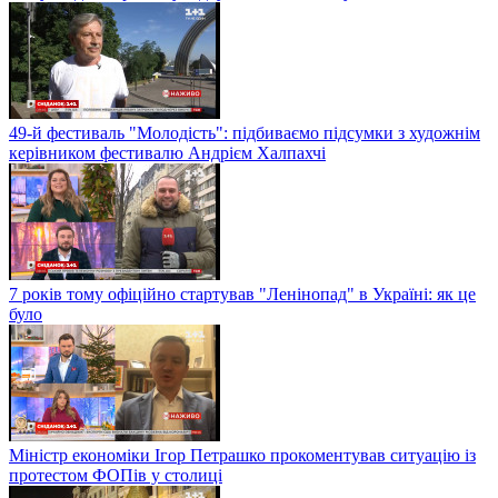
49-й фестиваль "Молодість": підбиваємо підсумки з художнім
керівником фестивалю Андрієм Халпахчі
7 років тому офіційно стартував "Ленінопад" в Україні: як це
було
Міністр економіки Ігор Петрашко прокоментував ситуацію із
протестом ФОПів у столиці