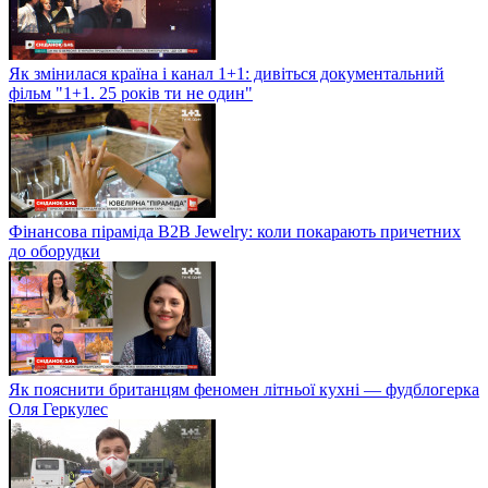
Як змінилася країна і канал 1+1: дивіться документальний
фільм "1+1. 25 років ти не один"
Фінансова піраміда B2B Jewelry: коли покарають причетних
до оборудки
Як пояснити британцям феномен літньої кухні — фудблогерка
Оля Геркулес