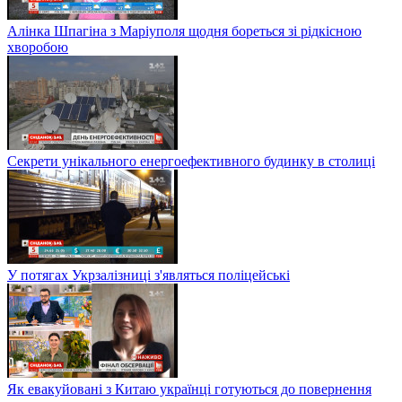
Алінка Шпагіна з Маріуполя щодня бореться зі рідкісною
хворобою
Секрети унікального енергоефективного будинку в столиці
У потягах Укрзалізниці з'являться поліцейські
Як евакуйовані з Китаю українці готуються до повернення