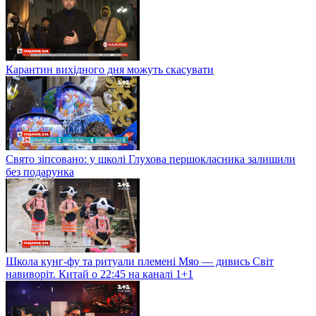
Карантин вихідного дня можуть скасувати
Свято зіпсовано: у школі Глухова першокласника залишили
без подарунка
Школа кунг-фу та ритуали племені Мяо — дивись Світ
навиворіт. Китай о 22:45 на каналі 1+1