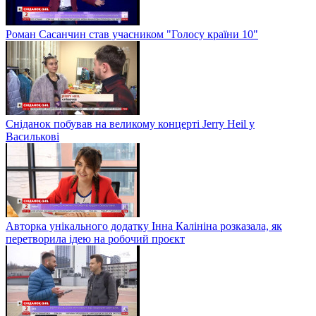
Роман Сасанчин став учасником "Голосу країни 10"
Сніданок побував на великому концерті Jerry Heil у
Василькові
Авторка унікального додатку Інна Калініна розказала, як
перетворила ідею на робочий проєкт