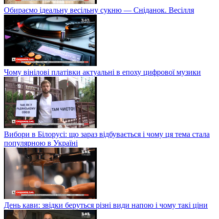
Обираємо ідеальну весільну сукню — Сніданок. Весілля
Чому вінілові платівки актуальні в епоху цифрової музики
Вибори в Білорусі: що зараз відбувається і чому ця тема стала
популярною в Україні
День кави: звідки беруться різні види напою і чому такі ціни