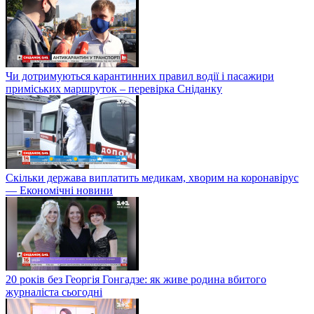
Чи дотримуються карантинних правил водії і пасажири
приміських маршруток – перевірка Сніданку
Скільки держава виплатить медикам, хворим на коронавірус
— Економічні новини
20 років без Георгія Гонгадзе: як живе родина вбитого
журналіста сьогодні