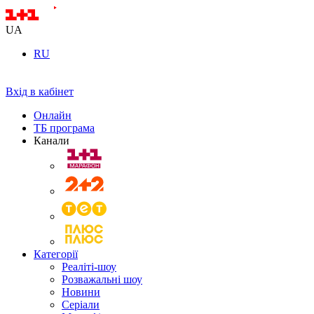
UA
RU
Вхід в кабінет
Онлайн
ТБ програма
Канали
Категорії
Реаліті-шоу
Розважальні шоу
Новини
Серіали