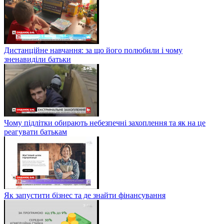
Дистанційне навчання: за що його полюбили і чому
зненавиділи батьки
Чому підлітки обирають небезпечні захоплення та як на це
реагувати батькам
Як запустити бізнес та де знайти фінансування