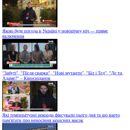
Якою буде погода в Україні у новорічну ніч — пряме
включення
"Забуті", "Після сварки", "Нові мутанти", "Біл і Тед", "Де ти,
Адаме?" – Кіносніданок
Які температурні рекорди фіксували цього дня та що варто
пам'ятати про неносіння захисних масок