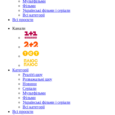
Мультфільми
Фільми
Українські фільми і серіали
Всі категорії
Всі проєкти
Канали
Категорії
Реаліті-шоу
Розважальні шоу
Новини
Серіали
Мультфільми
Фільми
Українські фільми і серіали
Всі категорії
Всі проєкти