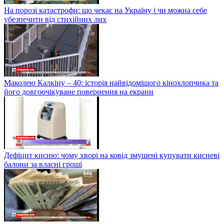
На порозі катастрофи: що чекає на Україну і чи можна себе
убезпечити від стихійних лих
Маколею Калкіну – 40: історія найвідомішого кінохлопчика та
його довгоочікуване повернення на екрани
Дефіцит кисню: чому хворі на ковід змушені купувати кисневі
балони за власні гроші