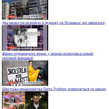
Два місяці після вибуху в будинку на Позняках: що змінилося
Жінки підтримують жінок: у мережі розпочався новий
світовий флешмоб
Шведська екоактивістка Ґрета Тунберг повертається до школи