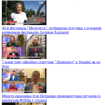
49-й фестиваль "Молодість": підбиваємо підсумки з художнім
керівником фестивалю Андрієм Халпахчі
7 років тому офіційно стартував "Ленінопад" в Україні: як це
було
Міністр економіки Ігор Петрашко прокоментував ситуацію із
протестом ФОПів у столиці