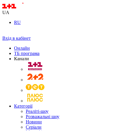
UA
RU
Вхід в кабінет
Онлайн
ТБ програма
Канали
Категорії
Реаліті-шоу
Розважальні шоу
Новини
Серіали