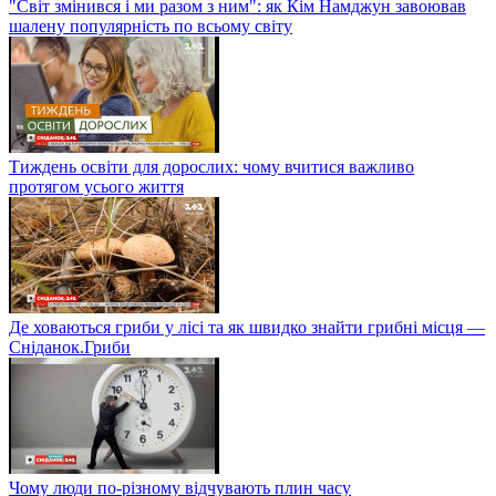
"Світ змінився і ми разом з ним": як Кім Намджун завоював
шалену популярність по всьому світу
Тиждень освіти для дорослих: чому вчитися важливо
протягом усього життя
Де ховаються гриби у лісі та як швидко знайти грибні місця —
Сніданок.Гриби
Чому люди по-різному відчувають плин часу