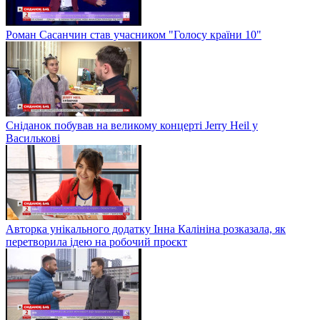
Роман Сасанчин став учасником "Голосу країни 10"
Сніданок побував на великому концерті Jerry Heil у
Василькові
Авторка унікального додатку Інна Калініна розказала, як
перетворила ідею на робочий проєкт