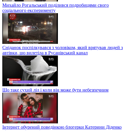
Михайло Рогальський поділився подробицями свого
соціального експерименту
Сніданок поспілкувався з чоловіком, який врятував людей з
автівки, що вилетіла в Русанівський канал
Що таке сухий лід і коли він може бути небезпечним
Інтернет обурений поведінкою блогерки Катерини Діденко