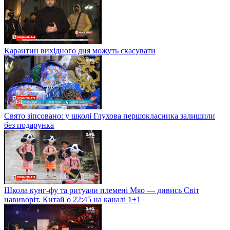
Карантин вихідного дня можуть скасувати
Свято зіпсовано: у школі Глухова першокласника залишили
без подарунка
Школа кунг-фу та ритуали племені Мяо — дивись Світ
навиворіт. Китай о 22:45 на каналі 1+1