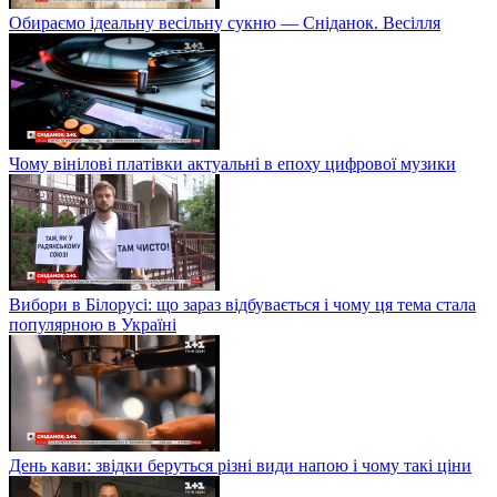
Обираємо ідеальну весільну сукню — Сніданок. Весілля
Чому вінілові платівки актуальні в епоху цифрової музики
Вибори в Білорусі: що зараз відбувається і чому ця тема стала
популярною в Україні
День кави: звідки беруться різні види напою і чому такі ціни