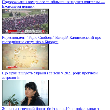
Подорожчання комірного та збільшення зарплат вчителям —
Економічні новини
Кореспондент "Радіо Свобода" Валерій Калиновський про
сьогоднішню ситуацію в Білорусі
Що зірки віщують Україні і світові у 2021 році: прогнози
астрологів
Жінка на передовій боротьби із ковід-19: історія лікарки з