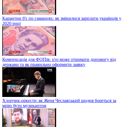
Карантин б'є по гаманцях: як змінилися зарплати українців у
2020 році
Компенсація для ФОПів: хто може отримати допомогу від
держави та як правильно оформити заявку
Хлопчик-оркестр: як Женя Чеславський щодня бореться за
мрію бути музикантом