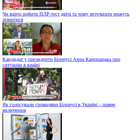
Чи варто робити ПЛР-тест двічі та чому результати можуть
різнитися
Кандидат у президенти Білорусі Анна Канопацька про
ситуацію в країні
Як голосували громадяни Білорусі в Україні – пряме
включення