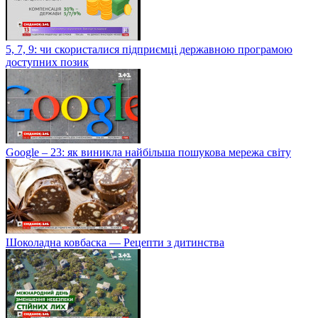
5, 7, 9: чи скористалися підприємці державною програмою
доступних позик
Google – 23: як виникла найбільша пошукова мережа світу
Шоколадна ковбаска — Рецепти з дитинства