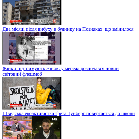
Два місяці після вибуху в будинку на Позняках: що змінилося
Жінки підтримують жінок: у мережі розпочався новий
світовий флешмоб
Шведська екоактивістка Ґрета Тунберг повертається до школи