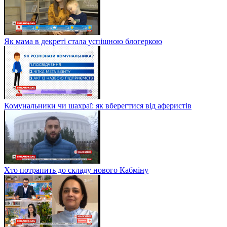
Як мама в декреті стала успішною блогеркою
Комунальники чи шахраї: як вберегтися від аферистів
Хто потрапить до складу нового Кабміну