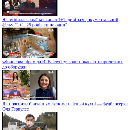
Як змінилася країна і канал 1+1: дивіться документальний
фільм "1+1. 25 років ти не один"
Фінансова піраміда B2B Jewelry: коли покарають причетних
до оборудки
Як пояснити британцям феномен літньої кухні — фудблогерка
Оля Геркулес