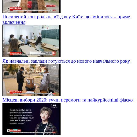
Посилений контроль на в'їздах у Київ: що змінилося – пряме
включення
Як навчальні заклади готуються до нового навчального року
Місцеві вибори 2020: гучні перемоги та найкурйозніші фіаско