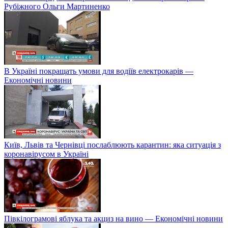
Рубіжного Ольги Мартиненко
В Україні покращать умови для водіїв електрокарів —
Економічні новини
Київ, Львів та Чернівці послаблюють карантин: яка ситуація з
коронавірусом в Україні
Півкілограмові яблука та акциз на вино — Економічні новини