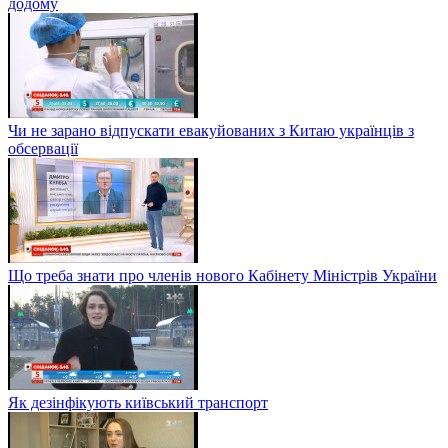
додому
Чи не зарано відпускати евакуйованих з Китаю українців з
обсервації
Що треба знати про членів нового Кабінету Міністрів України
Як дезінфікують київський транспорт