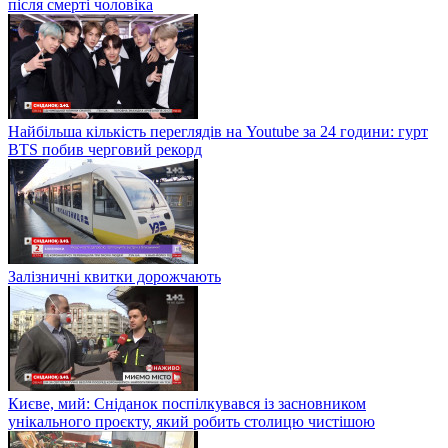
після смерті чоловіка
Найбільша кількість переглядів на Youtube за 24 години: гурт
BTS побив черговий рекорд
Залізничні квитки дорожчають
Києве, мий: Сніданок поспілкувався із засновником
унікального проєкту, який робить столицю чистішою