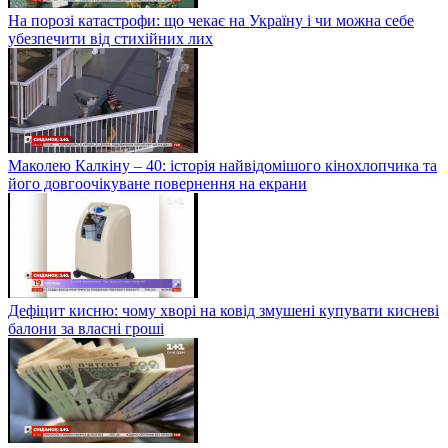
На порозі катастрофи: що чекає на Україну і чи можна себе
убезпечити від стихійних лих
Маколею Калкіну – 40: історія найвідомішого кінохлопчика та
його довгоочікуване повернення на екрани
Дефіцит кисню: чому хворі на ковід змушені купувати кисневі
балони за власні гроші