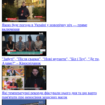
Якою буде погода в Україні у новорічну ніч — пряме
включення
"Забуті", "Після сварки", "Нові мутанти", "Біл і Тед", "Де ти,
Адаме?" – Кіносніданок
Які температурні рекорди фіксували цього дня та що варто
пам'ятати про неносіння захисних масок