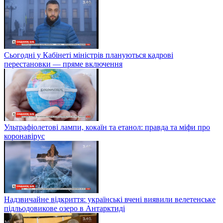
Сьогодні у Кабінеті міністрів плануються кадрові
перестановки — пряме включення
Ультрафіолетові лампи, кокаїн та етанол: правда та міфи про
коронавірус
Надзвичайне відкриття: українські вчені виявили велетенське
підльодовикове озеро в Антарктиді