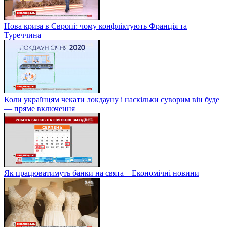
Нова криза в Європі: чому конфліктують Франція та
Туреччина
Коли українцям чекати локдауну і наскільки суворим він буде
— пряме включення
Як працюватимуть банки на свята – Економічні новини