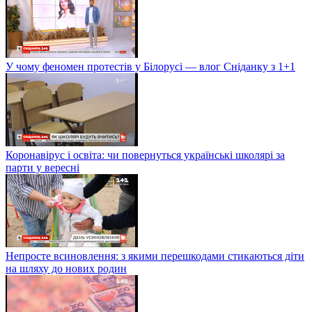
У чому феномен протестів у Білорусі — влог Сніданку з 1+1
Коронавірус і освіта: чи повернуться українські школярі за
парти у вересні
Непросте всиновлення: з якими перешкодами стикаються діти
на шляху до нових родин