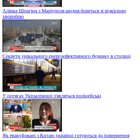
Алінка Шпагіна з Маріуполя щодня бореться зі рідкісною
хворобою
Секрети унікального енергоефективного будинку в столиці
У потягах Укрзалізниці з'являться поліцейські
Як евакуйовані з Китаю українці готуються до повернення