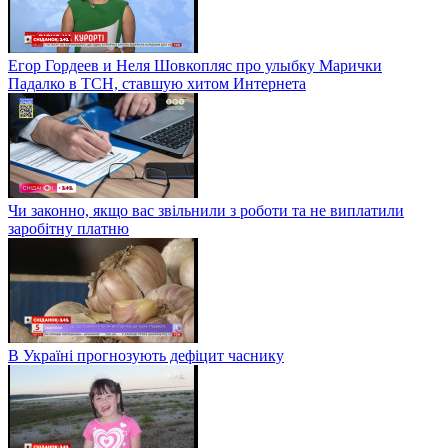
Егор Гордеев и Неля Шовкопляс про улыбку Марички
Падалко в ТСН, ставшую хитом Интернета
Чи законно, якщо вас звільнили з роботи та не виплатили
заробітну платню
В Україні прогнозують дефіцит часнику