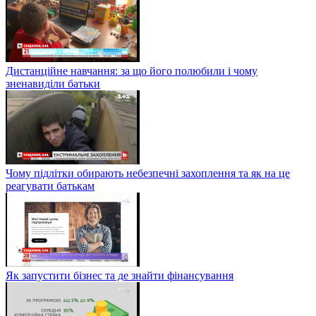
Дистанційне навчання: за що його полюбили і чому
зненавиділи батьки
Чому підлітки обирають небезпечні захоплення та як на це
реагувати батькам
Як запустити бізнес та де знайти фінансування