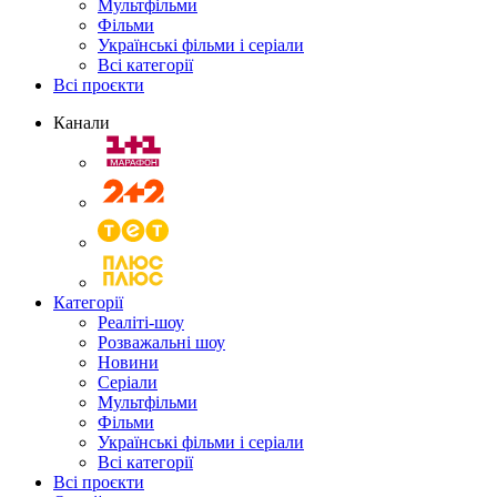
Мультфільми
Фільми
Українські фільми і серіали
Всі категорії
Всі проєкти
Канали
Категорії
Реаліті-шоу
Розважальні шоу
Новини
Серіали
Мультфільми
Фільми
Українські фільми і серіали
Всі категорії
Всі проєкти