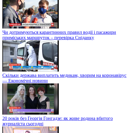
Чи дотримуються карантинних правил водії і пасажири
приміських маршруток – перевірка Сніданку
Скільки держава виплатить медикам, хворим на коронавірус
— Економічні новини
20 років без Георгія Гонгадзе: як живе родина вбитого
журналіста сьогодні