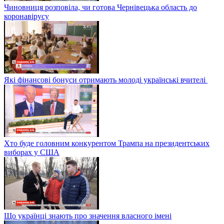
Чиновниця розповіла, чи готова Чернівецька область до
коронавірусу
Які фінансові бонуси отримають молоді українські вчителі
Хто буде головним конкурентом Трампа на президентських
виборах у США
Що українці знають про значення власного імені