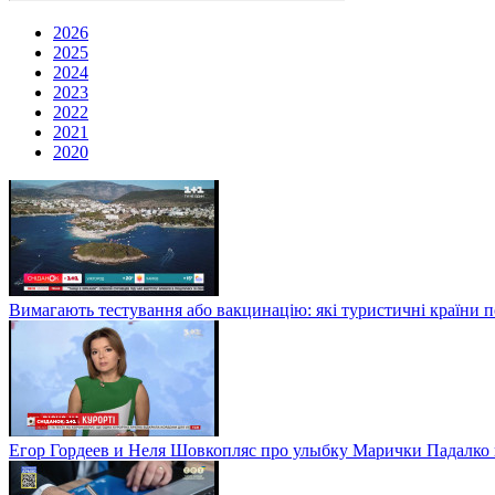
2026
2025
2024
2023
2022
2021
2020
Вимагають тестування або вакцинацію: які туристичні країни 
Егор Гордеев и Неля Шовкопляс про улыбку Марички Падалко