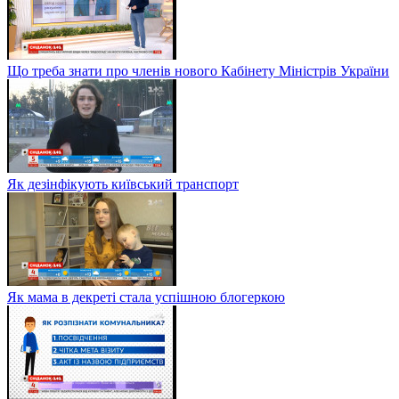
Що треба знати про членів нового Кабінету Міністрів України
Як дезінфікують київський транспорт
Як мама в декреті стала успішною блогеркою