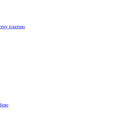
бітну платню
обою