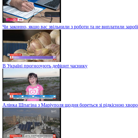
Чи законно, якщо вас звільнили з роботи та не виплатили заро
В Україні прогнозують дефіцит часнику
Алінка Шпагіна з Маріуполя щодня бореться зі рідкісною хвор