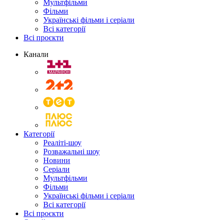
Мультфільми
Фільми
Українські фільми і серіали
Всі категорії
Всі проєкти
Канали
Категорії
Реаліті-шоу
Розважальні шоу
Новини
Серіали
Мультфільми
Фільми
Українські фільми і серіали
Всі категорії
Всі проєкти