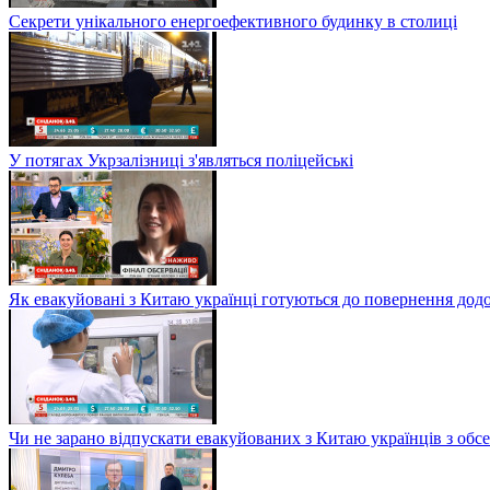
Секрети унікального енергоефективного будинку в столиці
У потягах Укрзалізниці з'являться поліцейські
Як евакуйовані з Китаю українці готуються до повернення дод
Чи не зарано відпускати евакуйованих з Китаю українців з обсе