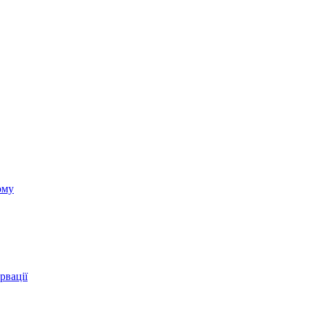
ому
рвації