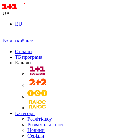
UA
RU
Вхід в кабінет
Онлайн
ТБ програма
Канали
Категорії
Реаліті-шоу
Розважальні шоу
Новини
Серіали