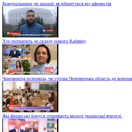
Комунальники чи шахраї: як вберегтися від аферистів
Хто потрапить до складу нового Кабміну
Чиновниця розповіла, чи готова Чернівецька область до корона
Які фінансові бонуси отримають молоді українські вчителі