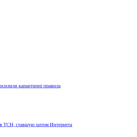
посилили карантинні правила
 в ТСН, ставшую хитом Интернета