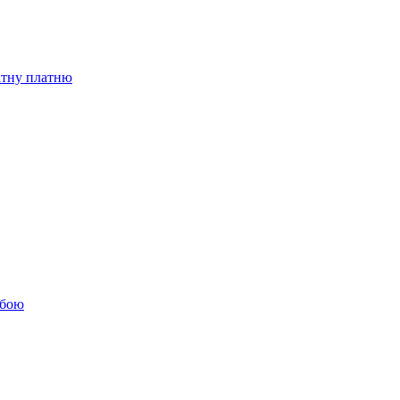
бітну платню
обою