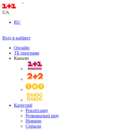
UA
RU
Вхід в кабінет
Онлайн
ТБ програма
Канали
Категорії
Реаліті-шоу
Розважальні шоу
Новини
Серіали