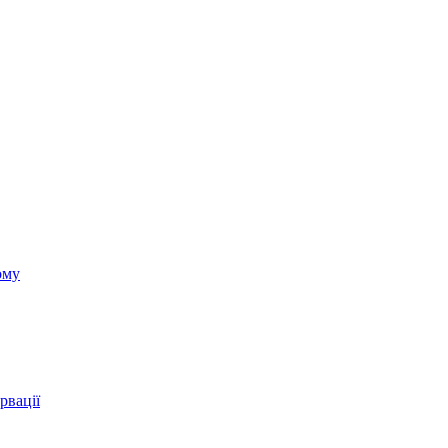
ому
рвації