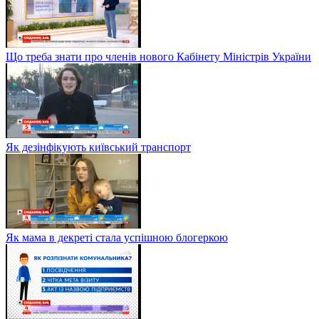
Що треба знати про членів нового Кабінету Міністрів України
Як дезінфікують київський транспорт
Як мама в декреті стала успішною блогеркою