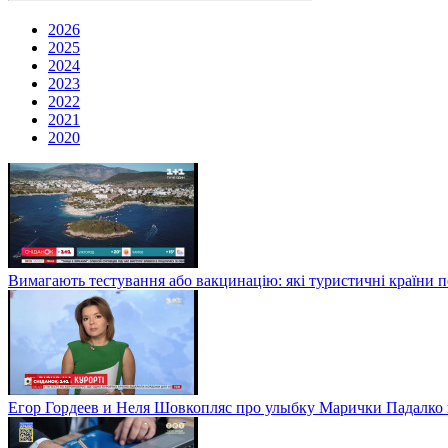
2026
2025
2024
2023
2022
2021
2020
Вимагають тестування або вакцинацію: які туристичні країни 
Егор Гордеев и Неля Шовкопляс про улыбку Марички Падалко