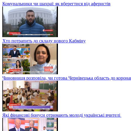
Комунальники чи шахраї: як вберегтися від аферистів
Хто потрапить до складу нового Кабміну
Чиновниця розповіла, чи готова Чернівецька область до корона
Які фінансові бонуси отримають молоді українські вчителі