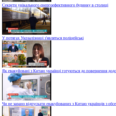
Секрети унікального енергоефективного будинку в столиці
У потягах Укрзалізниці з'являться поліцейські
Як евакуйовані з Китаю українці готуються до повернення дод
Чи не зарано відпускати евакуйованих з Китаю українців з обсе