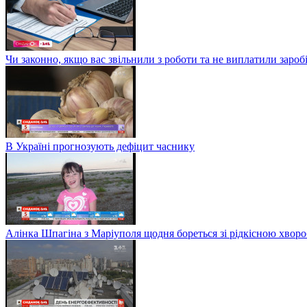
Чи законно, якщо вас звільнили з роботи та не виплатили заро
В Україні прогнозують дефіцит часнику
Алінка Шпагіна з Маріуполя щодня бореться зі рідкісною хвор