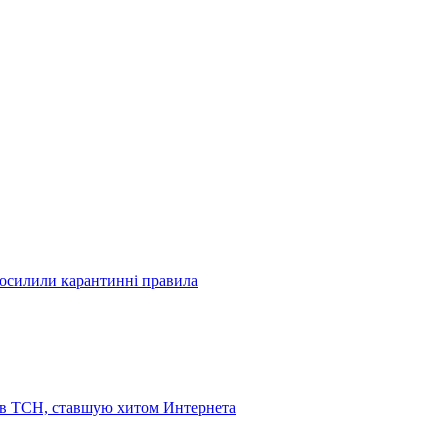
посилили карантинні правила
 в ТСН, ставшую хитом Интернета