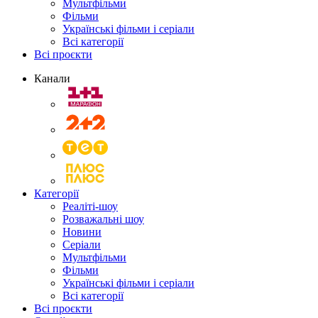
Мультфільми
Фільми
Українські фільми і серіали
Всі категорії
Всі проєкти
Канали
Категорії
Реаліті-шоу
Розважальні шоу
Новини
Серіали
Мультфільми
Фільми
Українські фільми і серіали
Всі категорії
Всі проєкти