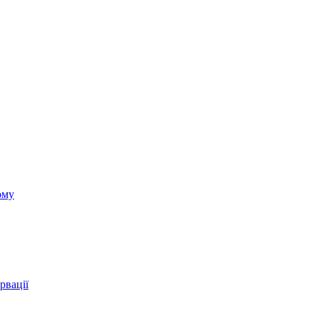
ому
рвації