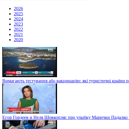
2026
2025
2024
2023
2022
2021
2020
Вимагають тестування або вакцинацію: які туристичні країни 
Егор Гордеев и Неля Шовкопляс про улыбку Марички Падалко