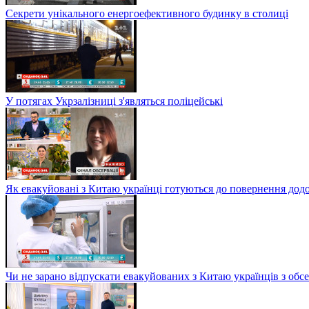
Секрети унікального енергоефективного будинку в столиці
У потягах Укрзалізниці з'являться поліцейські
Як евакуйовані з Китаю українці готуються до повернення дод
Чи не зарано відпускати евакуйованих з Китаю українців з обсе