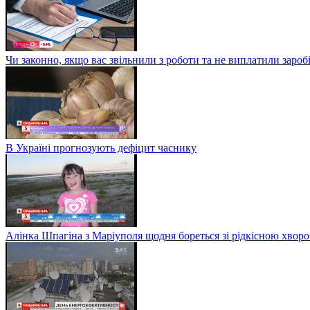
Чи законно, якщо вас звільнили з роботи та не виплатили заро
В Україні прогнозують дефіцит часнику
Алінка Шпагіна з Маріуполя щодня бореться зі рідкісною хвор