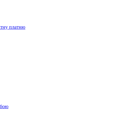
бітну платню
обою