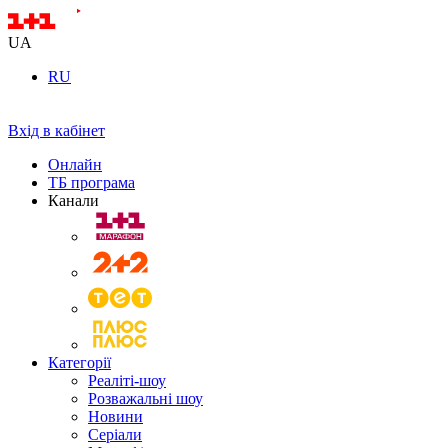
UA
RU
Вхід в кабінет
Онлайн
ТБ програма
Канали
Категорії
Реаліті-шоу
Розважальні шоу
Новини
Серіали