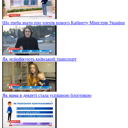
Що треба знати про членів нового Кабінету Міністрів України
Як дезінфікують київський транспорт
Як мама в декреті стала успішною блогеркою