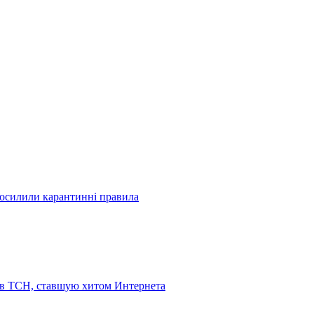
посилили карантинні правила
 в ТСН, ставшую хитом Интернета