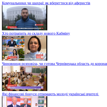
Комунальники чи шахраї: як вберегтися від аферистів
Хто потрапить до складу нового Кабміну
Чиновниця розповіла, чи готова Чернівецька область до корона
Які фінансові бонуси отримають молоді українські вчителі