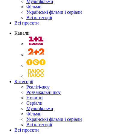
Мультфільми
Фільми
Українські фільми і серіали
Всі категорії
Всі проєкти
Канали
Категорії
Реаліті-шоу
Розважальні шоу
Новини
Серіали
Мультфільми
Фільми
Українські фільми і серіали
Всі категорії
Всі проєкти