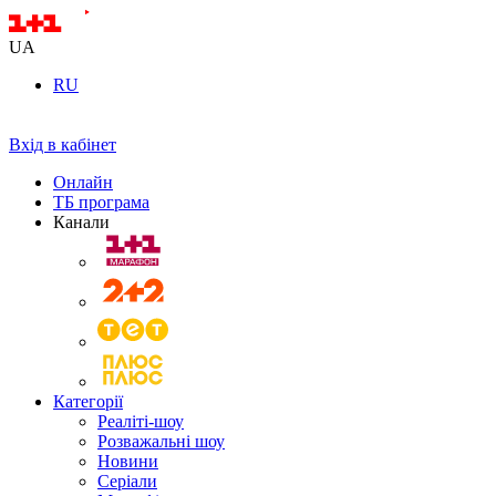
UA
RU
Вхід в кабінет
Онлайн
ТБ програма
Канали
Категорії
Реаліті-шоу
Розважальні шоу
Новини
Серіали