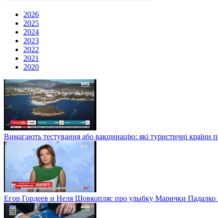
2026
2025
2024
2023
2022
2021
2020
Вимагають тестування або вакцинацію: які туристичні країни 
Егор Гордеев и Неля Шовкопляс про улыбку Марички Падалко