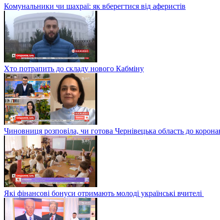
Комунальники чи шахраї: як вберегтися від аферистів
Хто потрапить до складу нового Кабміну
Чиновниця розповіла, чи готова Чернівецька область до корона
Які фінансові бонуси отримають молоді українські вчителі