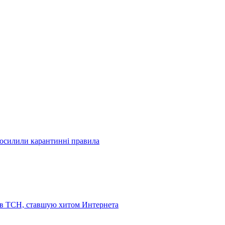
посилили карантинні правила
 в ТСН, ставшую хитом Интернета