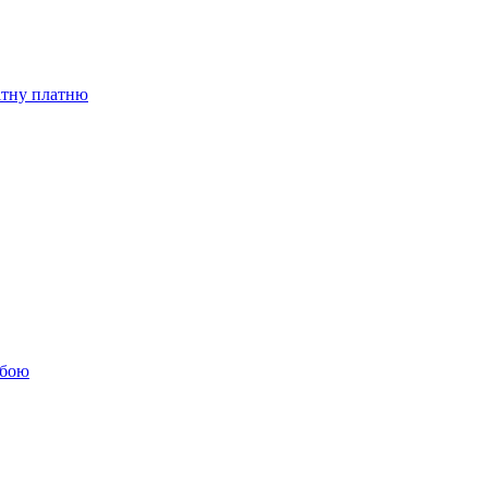
бітну платню
обою