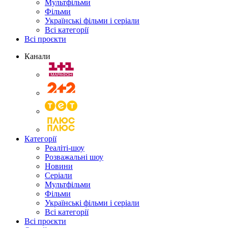
Мультфільми
Фільми
Українські фільми і серіали
Всі категорії
Всі проєкти
Канали
Категорії
Реаліті-шоу
Розважальні шоу
Новини
Серіали
Мультфільми
Фільми
Українські фільми і серіали
Всі категорії
Всі проєкти