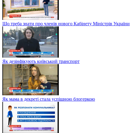
Що треба знати про членів нового Кабінету Міністрів України
Як дезінфікують київський транспорт
Як мама в декреті стала успішною блогеркою