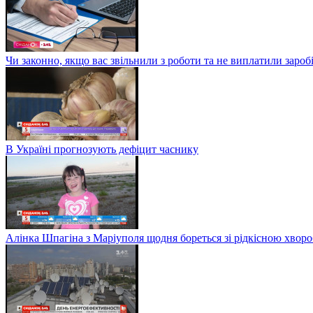
Чи законно, якщо вас звільнили з роботи та не виплатили заро
В Україні прогнозують дефіцит часнику
Алінка Шпагіна з Маріуполя щодня бореться зі рідкісною хвор