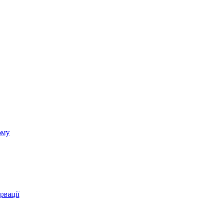
ому
рвації