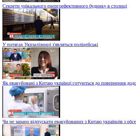
Секрети унікального енергоефективного будинку в столиці
У потягах Укрзалізниці з'являться поліцейські
Як евакуйовані з Китаю українці готуються до повернення дод
Чи не зарано відпускати евакуйованих з Китаю українців з обсе