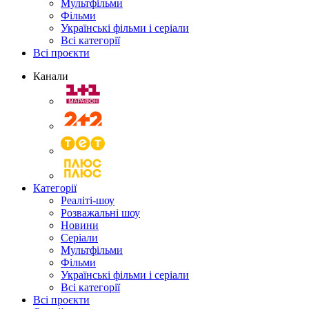
Мультфільми
Фільми
Українські фільми і серіали
Всі категорії
Всі проєкти
Канали
Категорії
Реаліті-шоу
Розважальні шоу
Новини
Серіали
Мультфільми
Фільми
Українські фільми і серіали
Всі категорії
Всі проєкти