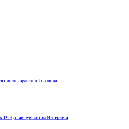
посилили карантинні правила
 в ТСН, ставшую хитом Интернета