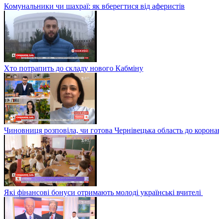
Комунальники чи шахраї: як вберегтися від аферистів
Хто потрапить до складу нового Кабміну
Чиновниця розповіла, чи готова Чернівецька область до корона
Які фінансові бонуси отримають молоді українські вчителі