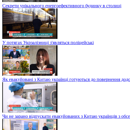
Секрети унікального енергоефективного будинку в столиці
У потягах Укрзалізниці з'являться поліцейські
Як евакуйовані з Китаю українці готуються до повернення дод
Чи не зарано відпускати евакуйованих з Китаю українців з обсе