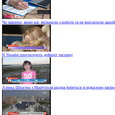
Чи законно, якщо вас звільнили з роботи та не виплатили заро
В Україні прогнозують дефіцит часнику
Алінка Шпагіна з Маріуполя щодня бореться зі рідкісною хвор