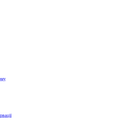
ому
рвації