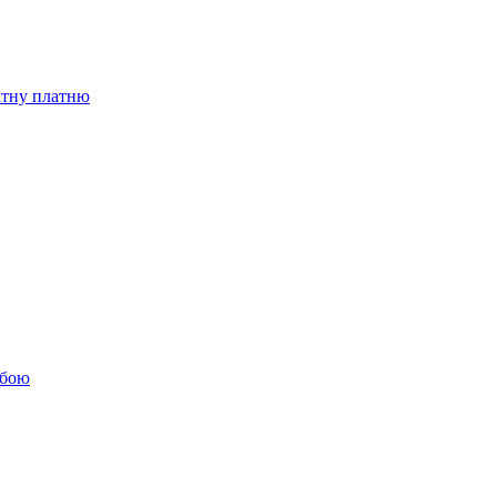
бітну платню
обою