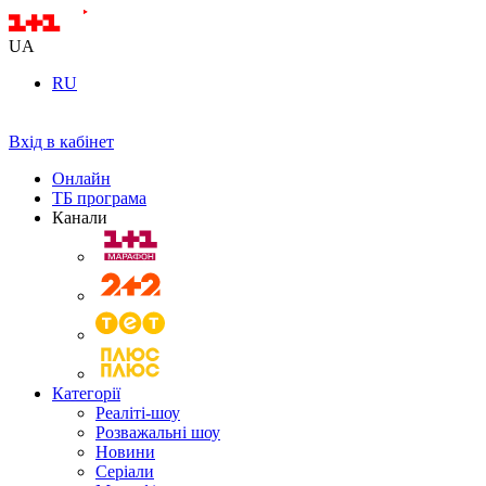
UA
RU
Вхід в кабінет
Онлайн
ТБ програма
Канали
Категорії
Реаліті-шоу
Розважальні шоу
Новини
Серіали