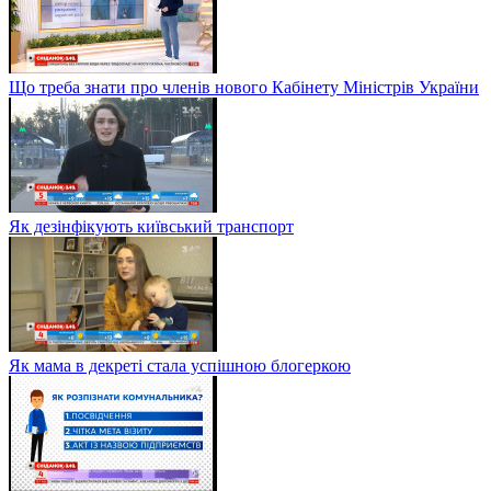
Що треба знати про членів нового Кабінету Міністрів України
Як дезінфікують київський транспорт
Як мама в декреті стала успішною блогеркою