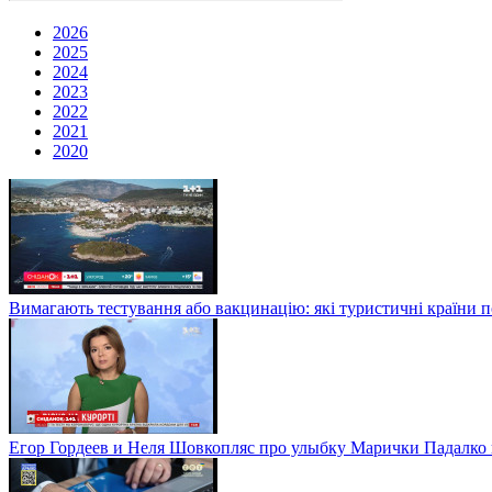
2026
2025
2024
2023
2022
2021
2020
Вимагають тестування або вакцинацію: які туристичні країни 
Егор Гордеев и Неля Шовкопляс про улыбку Марички Падалко