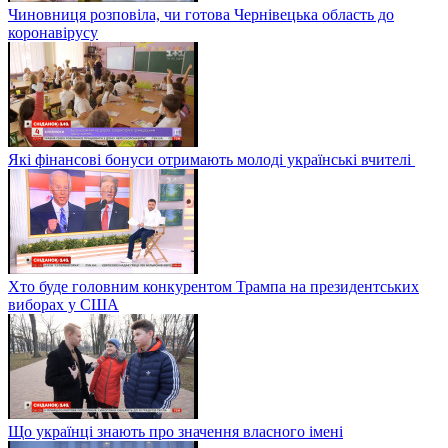
Чиновниця розповіла, чи готова Чернівецька область до
коронавірусу
Які фінансові бонуси отримають молоді українські вчителі
Хто буде головним конкурентом Трампа на президентських
виборах у США
Що українці знають про значення власного імені