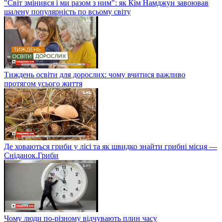
"Світ змінився і ми разом з ним": як Кім Намджун завоював
шалену популярність по всьому світу
Тиждень освіти для дорослих: чому вчитися важливо
протягом усього життя
Де ховаються гриби у лісі та як швидко знайти грибні місця —
Сніданок.Гриби
Чому люди по-різному відчувають плин часу