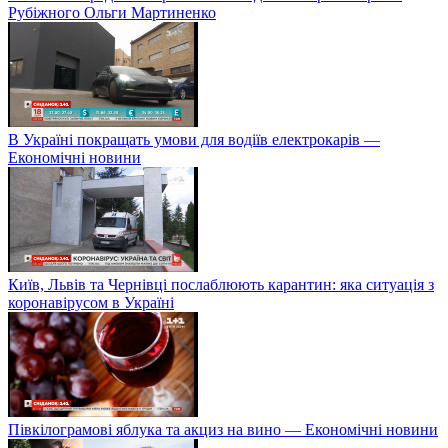
Рубіжного Ольги Мартиненко
В Україні покращать умови для водіїв електрокарів —
Економічні новини
Київ, Львів та Чернівці послаблюють карантин: яка ситуація з
коронавірусом в Україні
Півкілограмові яблука та акциз на вино — Економічні новини