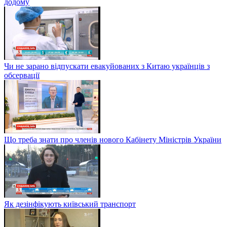
додому
Чи не зарано відпускати евакуйованих з Китаю українців з
обсервації
Що треба знати про членів нового Кабінету Міністрів України
Як дезінфікують київський транспорт