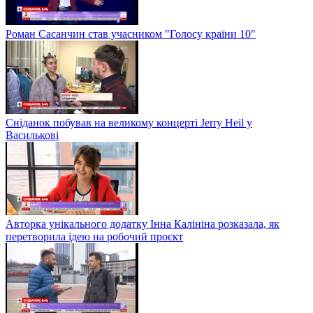
Роман Сасанчин став учасником "Голосу країни 10"
Сніданок побував на великому концерті Jerry Heil у
Василькові
Авторка унікального додатку Інна Калініна розказала, як
перетворила ідею на робочий проєкт