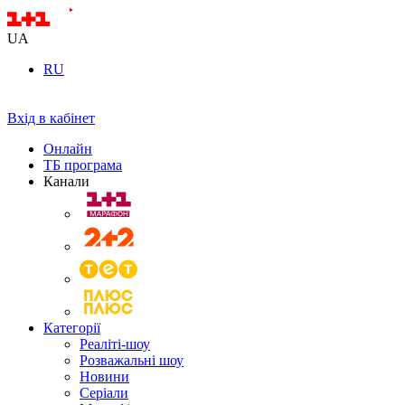
UA
RU
Вхід в кабінет
Онлайн
ТБ програма
Канали
Категорії
Реаліті-шоу
Розважальні шоу
Новини
Серіали