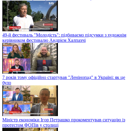
49-й фестиваль "Молодість": підбиваємо підсумки з художнім
керівником фестивалю Андрієм Халпахчі
7 років тому офіційно стартував "Ленінопад" в Україні: як це
було
Міністр економіки Ігор Петрашко прокоментував ситуацію із
протестом ФОПів у столиці