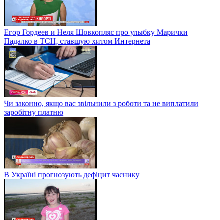
Егор Гордеев и Неля Шовкопляс про улыбку Марички
Падалко в ТСН, ставшую хитом Интернета
Чи законно, якщо вас звільнили з роботи та не виплатили
заробітну платню
В Україні прогнозують дефіцит часнику