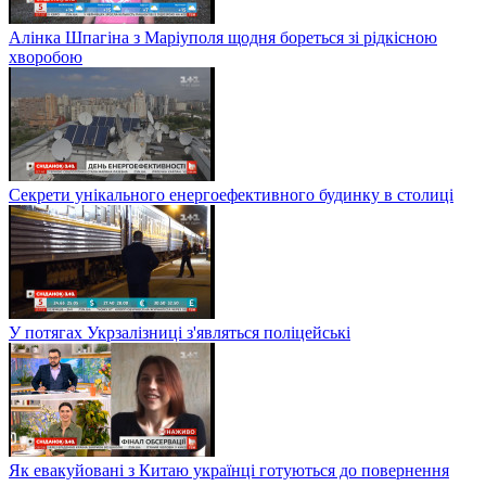
Алінка Шпагіна з Маріуполя щодня бореться зі рідкісною
хворобою
Секрети унікального енергоефективного будинку в столиці
У потягах Укрзалізниці з'являться поліцейські
Як евакуйовані з Китаю українці готуються до повернення