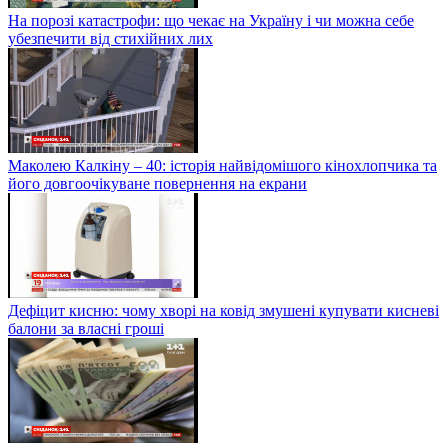
На порозі катастрофи: що чекає на Україну і чи можна себе
убезпечити від стихійних лих
Маколею Калкіну – 40: історія найвідомішого кінохлопчика та
його довгоочікуване повернення на екрани
Дефіцит кисню: чому хворі на ковід змушені купувати кисневі
балони за власні гроші