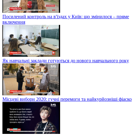
Посилений контроль на в'їздах у Київ: що змінилося – пряме
включення
Як навчальні заклади готуються до нового навчального року
Місцеві вибори 2020: гучні перемоги та найкурйозніші фіаско