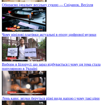
Обираємо ідеальну весільну сукню — Сніданок. Весілля
Чому вінілові платівки актуальні в епоху цифрової музики
Вибори в Білорусі: що зараз відбувається і чому ця тема стала
популярною в Україні
День кави: звідки беруться різні види напою і чому такі ціни