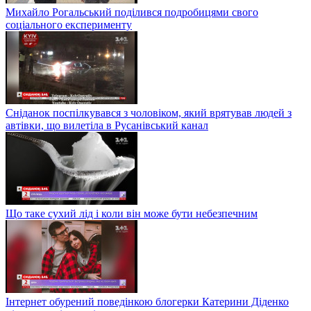
Михайло Рогальський поділився подробицями свого
соціального експерименту
Сніданок поспілкувався з чоловіком, який врятував людей з
автівки, що вилетіла в Русанівський канал
Що таке сухий лід і коли він може бути небезпечним
Інтернет обурений поведінкою блогерки Катерини Діденко