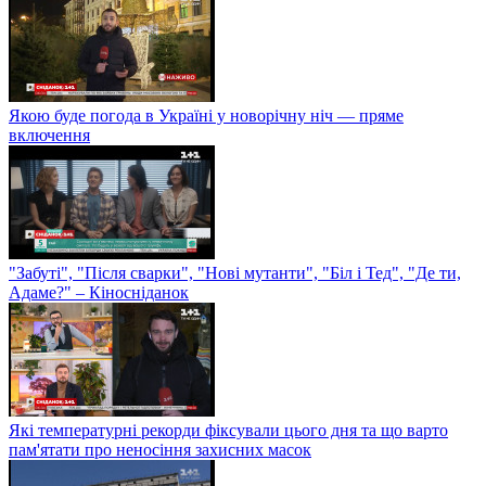
Якою буде погода в Україні у новорічну ніч — пряме
включення
"Забуті", "Після сварки", "Нові мутанти", "Біл і Тед", "Де ти,
Адаме?" – Кіносніданок
Які температурні рекорди фіксували цього дня та що варто
пам'ятати про неносіння захисних масок