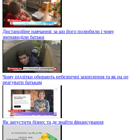
Дистанційне навчання: за що його полюбили і чому
зненавиділи батьки
Чому підлітки обирають небезпечні захоплення та як на це
реагувати батькам
Як запустити бізнес та де знайти фінансування