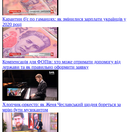
Карантин б'є по гаманцях: як змінилися зарплати українців у
2020 році
Компенсація для ФОПів: хто може отримати допомогу від
держави та як правильно оформити заявку
Хлопчик-оркестр: як Женя Чеславський щодня бореться за
мрію бути музикантом