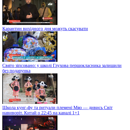
Карантин вихідного дня можуть скасувати
Свято зіпсовано: у школі Глухова першокласника залишили
без подарунка
Школа кунг-фу та ритуали племені Мяо — дивись Світ
навиворіт. Китай о 22:45 на каналі 1+1