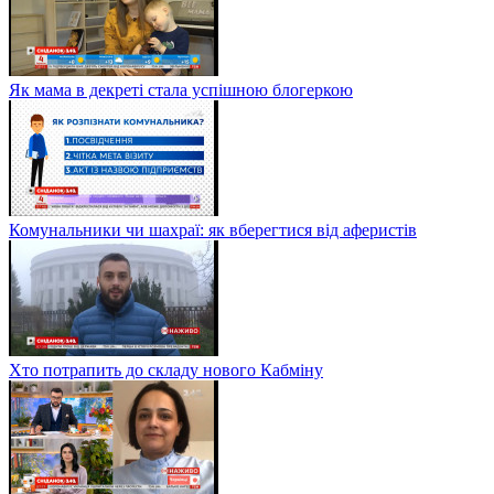
Як мама в декреті стала успішною блогеркою
Комунальники чи шахраї: як вберегтися від аферистів
Хто потрапить до складу нового Кабміну