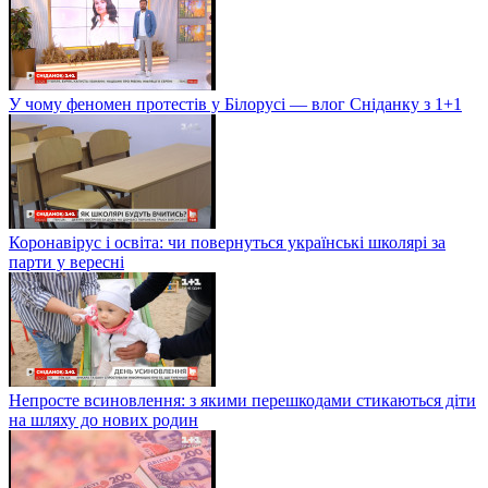
У чому феномен протестів у Білорусі — влог Сніданку з 1+1
Коронавірус і освіта: чи повернуться українські школярі за
парти у вересні
Непросте всиновлення: з якими перешкодами стикаються діти
на шляху до нових родин