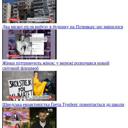
Два місяці після вибуху в будинку на Позняках: що змінилося
Жінки підтримують жінок: у мережі розпочався новий
світовий флешмоб
Шведська екоактивістка Ґрета Тунберг повертається до школи