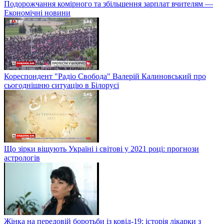
Подорожчання комірного та збільшення зарплат вчителям —
Економічні новини
Кореспондент "Радіо Свобода" Валерій Калиновський про
сьогоднішню ситуацію в Білорусі
Що зірки віщують Україні і світові у 2021 році: прогнози
астрологів
Жінка на передовій боротьби із ковід-19: історія лікарки з