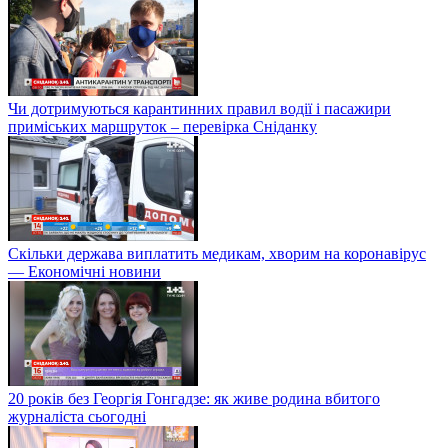
Чи дотримуються карантинних правил водії і пасажири
приміських маршруток – перевірка Сніданку
Скільки держава виплатить медикам, хворим на коронавірус
— Економічні новини
20 років без Георгія Гонгадзе: як живе родина вбитого
журналіста сьогодні