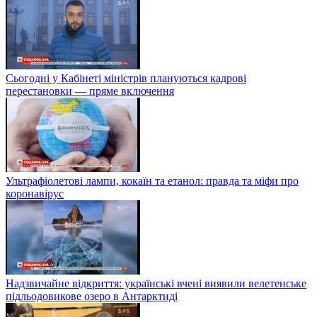
Сьогодні у Кабінеті міністрів плануються кадрові
перестановки — пряме включення
Ультрафіолетові лампи, кокаїн та етанол: правда та міфи про
коронавірус
Надзвичайне відкриття: українські вчені виявили велетенське
підльодовикове озеро в Антарктиді