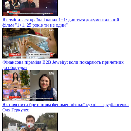
Як змінилася країна і канал 1+1: дивіться документальний
фільм "1+1. 25 років ти не один"
Фінансова піраміда B2B Jewelry: коли покарають причетних
до оборудки
Як пояснити британцям феномен літньої кухні — фудблогерка
Оля Геркулес