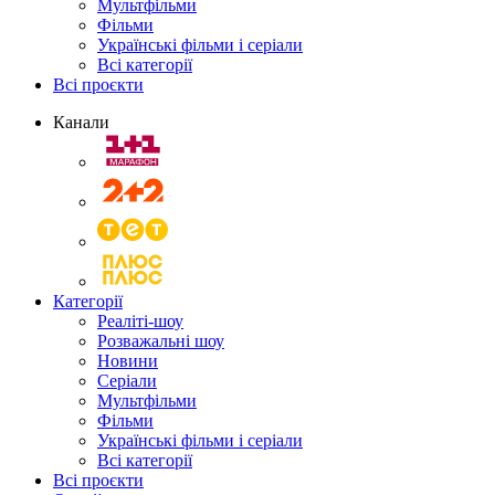
Мультфільми
Фільми
Українські фільми і серіали
Всі категорії
Всі проєкти
Канали
Категорії
Реаліті-шоу
Розважальні шоу
Новини
Серіали
Мультфільми
Фільми
Українські фільми і серіали
Всі категорії
Всі проєкти