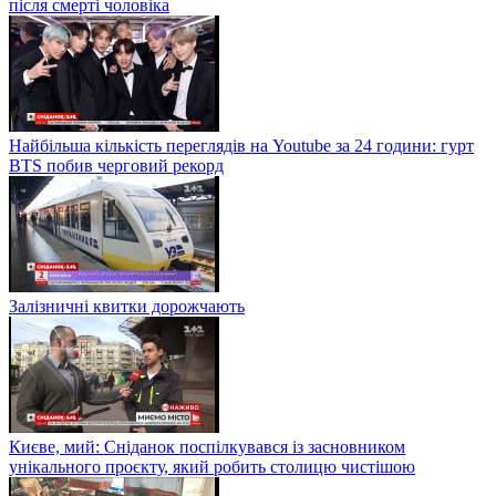
після смерті чоловіка
Найбільша кількість переглядів на Youtube за 24 години: гурт
BTS побив черговий рекорд
Залізничні квитки дорожчають
Києве, мий: Сніданок поспілкувався із засновником
унікального проєкту, який робить столицю чистішою