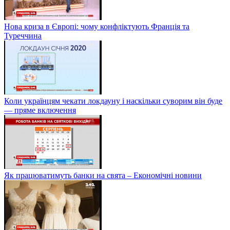
Нова криза в Європі: чому конфліктують Франція та
Туреччина
Коли українцям чекати локдауну і наскільки суворим він буде
— пряме включення
Як працюватимуть банки на свята – Економічні новини