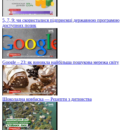
5, 7, 9: чи скористалися підприємці державною програмою
доступних позик
Google – 23: як виникла найбільша пошукова мережа світу
Шоколадна ковбаска — Рецепти з дитинства