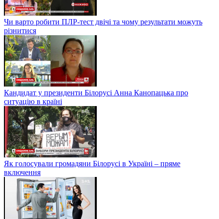
Чи варто робити ПЛР-тест двічі та чому результати можуть
різнитися
Кандидат у президенти Білорусі Анна Канопацька про
ситуацію в країні
Як голосували громадяни Білорусі в Україні – пряме
включення