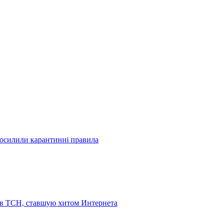
посилили карантинні правила
 в ТСН, ставшую хитом Интернета