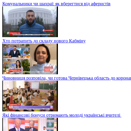
Комунальники чи шахраї: як вберегтися від аферистів
Хто потрапить до складу нового Кабміну
Чиновниця розповіла, чи готова Чернівецька область до корона
Які фінансові бонуси отримають молоді українські вчителі