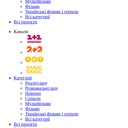
Мультфільми
Фільми
Українські фільми і серіали
Всі категорії
Всі проєкти
Канали
Категорії
Реаліті-шоу
Розважальні шоу
Новини
Серіали
Мультфільми
Фільми
Українські фільми і серіали
Всі категорії
Всі проєкти