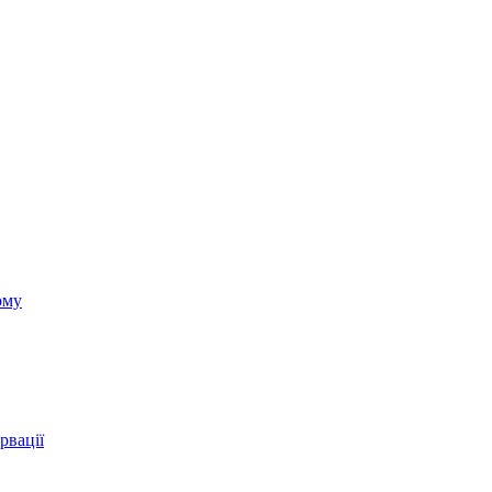
ому
рвації