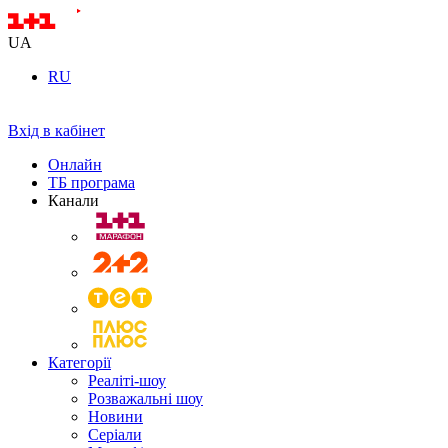
UA
RU
Вхід в кабінет
Онлайн
ТБ програма
Канали
Категорії
Реаліті-шоу
Розважальні шоу
Новини
Серіали