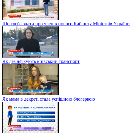
Що треба знати про членів нового Кабінету Міністрів України
Як дезінфікують київський транспорт
Як мама в декреті стала успішною блогеркою