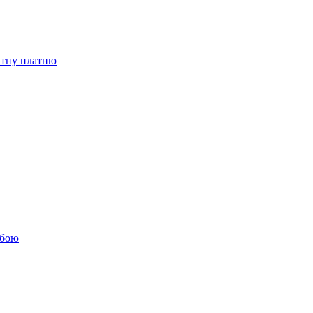
бітну платню
обою