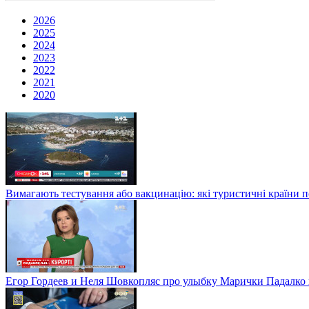
2026
2025
2024
2023
2022
2021
2020
Вимагають тестування або вакцинацію: які туристичні країни 
Егор Гордеев и Неля Шовкопляс про улыбку Марички Падалко