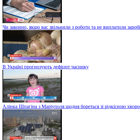
Чи законно, якщо вас звільнили з роботи та не виплатили заро
В Україні прогнозують дефіцит часнику
Алінка Шпагіна з Маріуполя щодня бореться зі рідкісною хвор