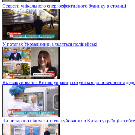
Секрети унікального енергоефективного будинку в столиці
У потягах Укрзалізниці з'являться поліцейські
Як евакуйовані з Китаю українці готуються до повернення дод
Чи не зарано відпускати евакуйованих з Китаю українців з обсе