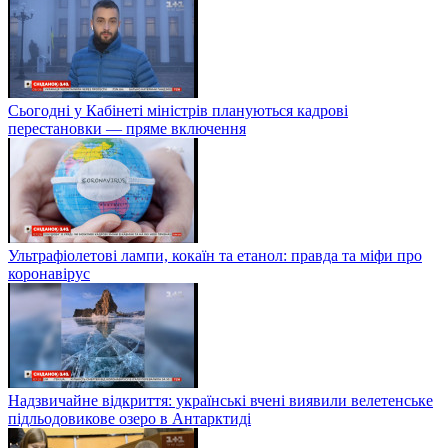
Сьогодні у Кабінеті міністрів плануються кадрові
перестановки — пряме включення
Ультрафіолетові лампи, кокаїн та етанол: правда та міфи про
коронавірус
Надзвичайне відкриття: українські вчені виявили велетенське
підльодовикове озеро в Антарктиді