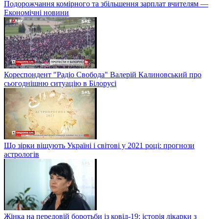
Подорожчання комірного та збільшення зарплат вчителям —
Економічні новини
Кореспондент "Радіо Свобода" Валерій Калиновський про
сьогоднішню ситуацію в Білорусі
Що зірки віщують Україні і світові у 2021 році: прогнози
астрологів
Жінка на передовій боротьби із ковід-19: історія лікарки з