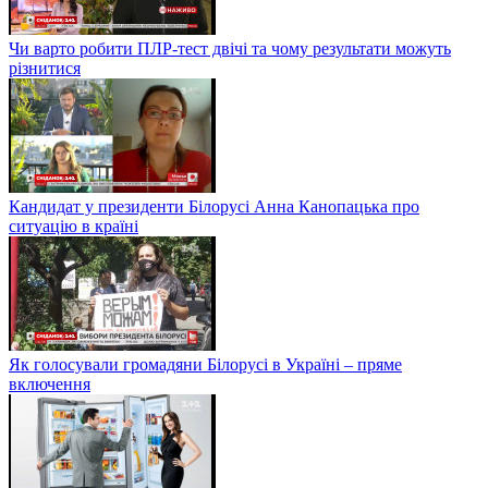
Чи варто робити ПЛР-тест двічі та чому результати можуть
різнитися
Кандидат у президенти Білорусі Анна Канопацька про
ситуацію в країні
Як голосували громадяни Білорусі в Україні – пряме
включення