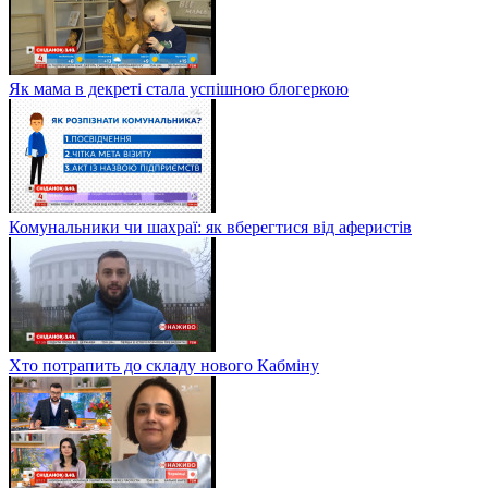
Як мама в декреті стала успішною блогеркою
Комунальники чи шахраї: як вберегтися від аферистів
Хто потрапить до складу нового Кабміну