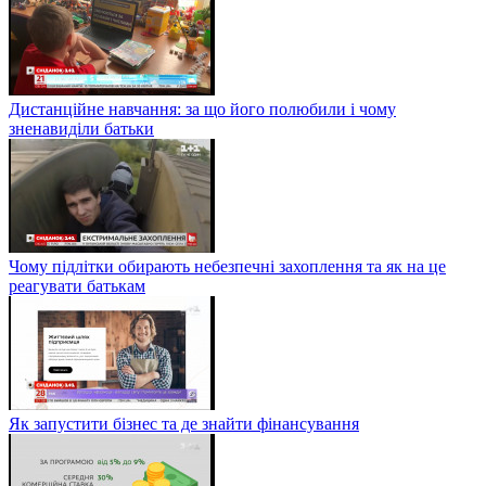
Дистанційне навчання: за що його полюбили і чому
зненавиділи батьки
Чому підлітки обирають небезпечні захоплення та як на це
реагувати батькам
Як запустити бізнес та де знайти фінансування