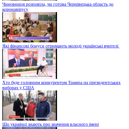
Чиновниця розповіла, чи готова Чернівецька область до
коронавірусу
Які фінансові бонуси отримають молоді українські вчителі
Хто буде головним конкурентом Трампа на президентських
виборах у США
Що українці знають про значення власного імені