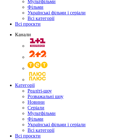
Мультфільми
Фільми
Українські фільми і серіали
Всі категорії
Всі проєкти
Канали
Категорії
Реаліті-шоу
Розважальні шоу
Новини
Серіали
Мультфільми
Фільми
Українські фільми і серіали
Всі категорії
Всі проєкти