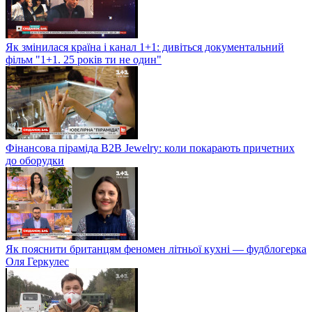
Як змінилася країна і канал 1+1: дивіться документальний
фільм "1+1. 25 років ти не один"
Фінансова піраміда B2B Jewelry: коли покарають причетних
до оборудки
Як пояснити британцям феномен літньої кухні — фудблогерка
Оля Геркулес