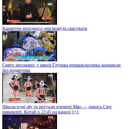
Карантин вихідного дня можуть скасувати
Свято зіпсовано: у школі Глухова першокласника залишили
без подарунка
Школа кунг-фу та ритуали племені Мяо — дивись Світ
навиворіт. Китай о 22:45 на каналі 1+1