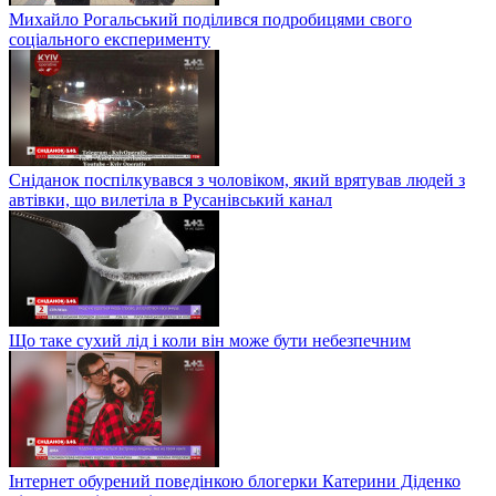
Михайло Рогальський поділився подробицями свого
соціального експерименту
Сніданок поспілкувався з чоловіком, який врятував людей з
автівки, що вилетіла в Русанівський канал
Що таке сухий лід і коли він може бути небезпечним
Інтернет обурений поведінкою блогерки Катерини Діденко