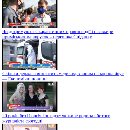
Чи дотримуються карантинних правил водії і пасажири
приміських маршруток – перевірка Сніданку
Скільки держава виплатить медикам, хворим на коронавірус
— Економічні новини
20 років без Георгія Гонгадзе: як живе родина вбитого
журналіста сьогодні