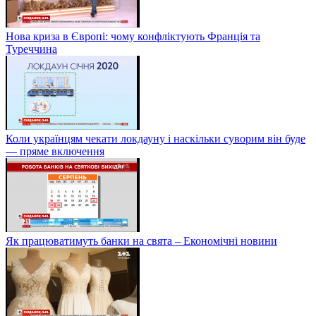
Нова криза в Європі: чому конфліктують Франція та
Туреччина
Коли українцям чекати локдауну і наскільки суворим він буде
— пряме включення
Як працюватимуть банки на свята – Економічні новини