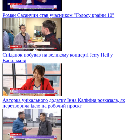
Роман Сасанчин став учасником "Голосу країни 10"
Сніданок побував на великому концерті Jerry Heil у
Василькові
Авторка унікального додатку Інна Калініна розказала, як
перетворила ідею на робочий проєкт