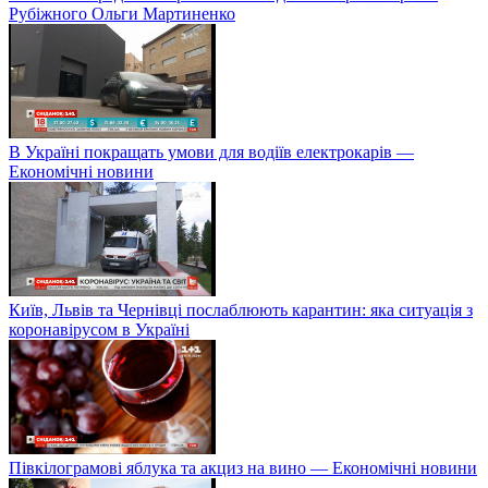
Рубіжного Ольги Мартиненко
В Україні покращать умови для водіїв електрокарів —
Економічні новини
Київ, Львів та Чернівці послаблюють карантин: яка ситуація з
коронавірусом в Україні
Півкілограмові яблука та акциз на вино — Економічні новини