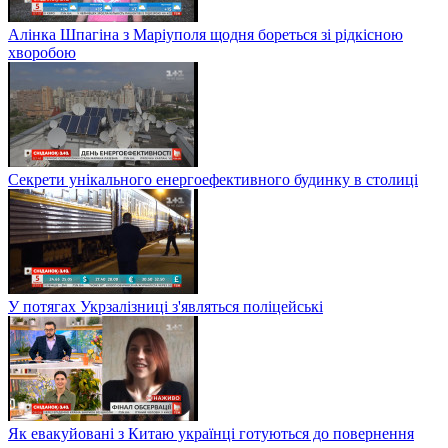
Алінка Шпагіна з Маріуполя щодня бореться зі рідкісною
хворобою
Секрети унікального енергоефективного будинку в столиці
У потягах Укрзалізниці з'являться поліцейські
Як евакуйовані з Китаю українці готуються до повернення