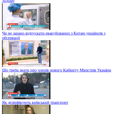
додому
Чи не зарано відпускати евакуйованих з Китаю українців з
обсервації
Що треба знати про членів нового Кабінету Міністрів України
Як дезінфікують київський транспорт