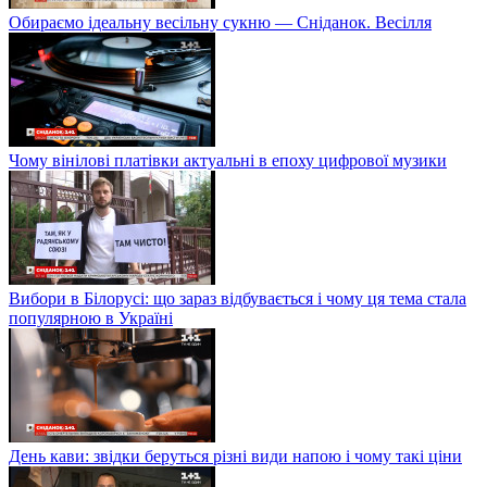
Обираємо ідеальну весільну сукню — Сніданок. Весілля
Чому вінілові платівки актуальні в епоху цифрової музики
Вибори в Білорусі: що зараз відбувається і чому ця тема стала
популярною в Україні
День кави: звідки беруться різні види напою і чому такі ціни