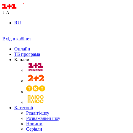
UA
RU
Вхід в кабінет
Онлайн
ТБ програма
Канали
Категорії
Реаліті-шоу
Розважальні шоу
Новини
Серіали