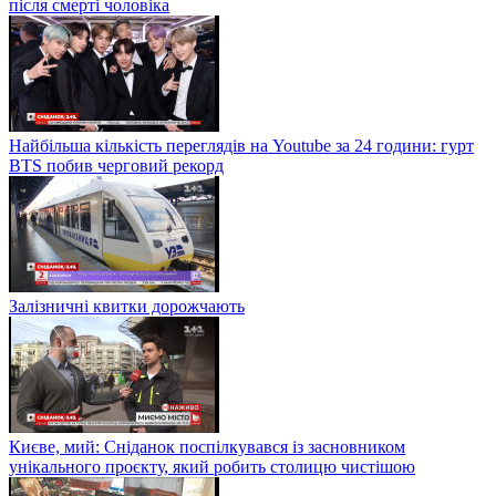
після смерті чоловіка
Найбільша кількість переглядів на Youtube за 24 години: гурт
BTS побив черговий рекорд
Залізничні квитки дорожчають
Києве, мий: Сніданок поспілкувався із засновником
унікального проєкту, який робить столицю чистішою