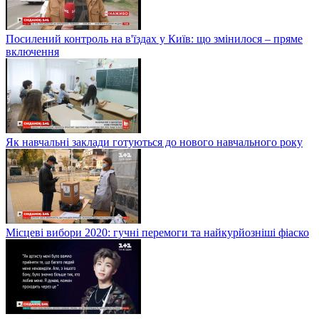
Посилений контроль на в'їздах у Київ: що змінилося – пряме
включення
Як навчальні заклади готуються до нового навчального року
Місцеві вибори 2020: гучні перемоги та найкурйозніші фіаско