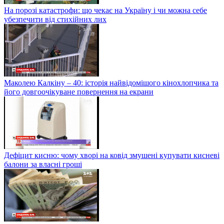
На порозі катастрофи: що чекає на Україну і чи можна себе
убезпечити від стихійних лих
Маколею Калкіну – 40: історія найвідомішого кінохлопчика та
його довгоочікуване повернення на екрани
Дефіцит кисню: чому хворі на ковід змушені купувати кисневі
балони за власні гроші