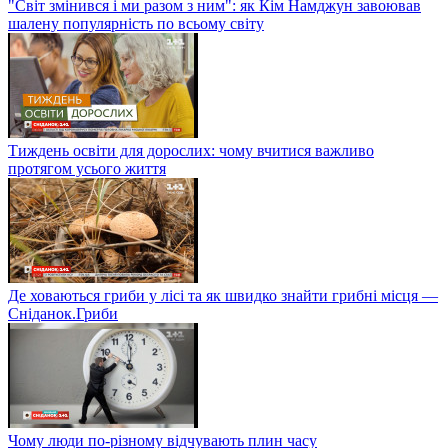
"Світ змінився і ми разом з ним": як Кім Намджун завоював
шалену популярність по всьому світу
Тиждень освіти для дорослих: чому вчитися важливо
протягом усього життя
Де ховаються гриби у лісі та як швидко знайти грибні місця —
Сніданок.Гриби
Чому люди по-різному відчувають плин часу