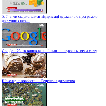
5, 7, 9: чи скористалися підприємці державною програмою
доступних позик
Google – 23: як виникла найбільша пошукова мережа світу
Шоколадна ковбаска — Рецепти з дитинства