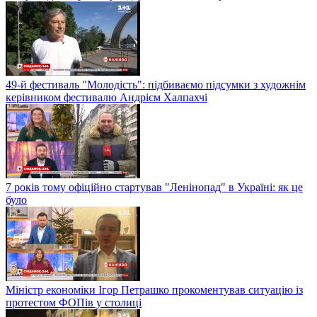
49-й фестиваль "Молодість": підбиваємо підсумки з художнім
керівником фестивалю Андрієм Халпахчі
7 років тому офіційно стартував "Ленінопад" в Україні: як це
було
Міністр економіки Ігор Петрашко прокоментував ситуацію із
протестом ФОПів у столиці