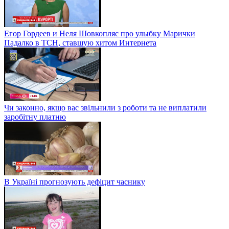
Егор Гордеев и Неля Шовкопляс про улыбку Марички
Падалко в ТСН, ставшую хитом Интернета
Чи законно, якщо вас звільнили з роботи та не виплатили
заробітну платню
В Україні прогнозують дефіцит часнику