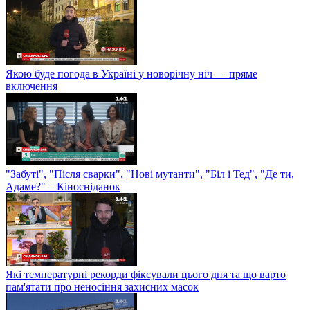
Якою буде погода в Україні у новорічну ніч — пряме
включення
"Забуті", "Після сварки", "Нові мутанти", "Біл і Тед", "Де ти,
Адаме?" – Кіносніданок
Які температурні рекорди фіксували цього дня та що варто
пам'ятати про неносіння захисних масок