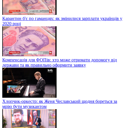
Карантин б'є по гаманцях: як змінилися зарплати українців у
2020 році
Компенсація для ФОПів: хто може отримати допомогу від
держави та як правильно оформити заявку
Хлопчик-оркестр: як Женя Чеславський щодня бореться за
мрію бути музикантом