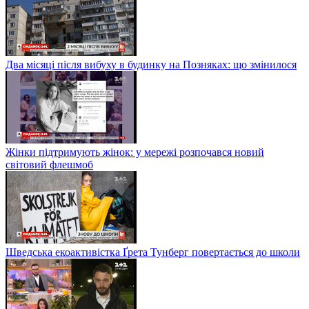
Два місяці після вибуху в будинку на Позняках: що змінилося
Жінки підтримують жінок: у мережі розпочався новий
світовий флешмоб
Шведська екоактивістка Ґрета Тунберг повертається до школи