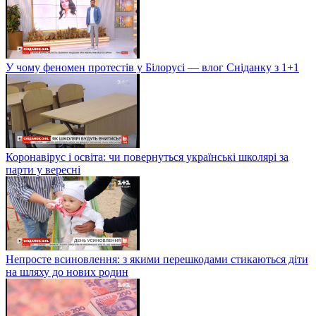
У чому феномен протестів у Білорусі — влог Сніданку з 1+1
Коронавірус і освіта: чи повернуться українські школярі за
парти у вересні
Непросте всиновлення: з якими перешкодами стикаються діти
на шляху до нових родин