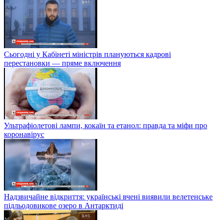
Сьогодні у Кабінеті міністрів плануються кадрові
перестановки — пряме включення
Ультрафіолетові лампи, кокаїн та етанол: правда та міфи про
коронавірус
Надзвичайне відкриття: українські вчені виявили велетенське
підльодовикове озеро в Антарктиді