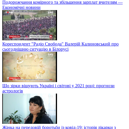
Подорожчання комірного та збільшення зарплат вчителям —
Економічні новини
Кореспондент "Радіо Свобода" Валерій Калиновський про
сьогоднішню ситуацію в Білорусі
Що зірки віщують Україні і світові у 2021 році: прогнози
астрологів
Жінка на передовій боротьби із ковід-19: історія лікарки з