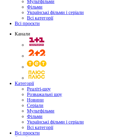
Мультфільми
Фільми
Українські фільми і серіали
Всі категорії
Всі проєкти
Канали
Категорії
Реаліті-шоу
Розважальні шоу
Новини
Серіали
Мультфільми
Фільми
Українські фільми і серіали
Всі категорії
Всі проєкти