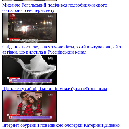
Михайло Рогальський поділився подробицями свого
соціального експерименту
Сніданок поспілкувався з чоловіком, який врятував людей з
автівки, що вилетіла в Русанівський канал
Що таке сухий лід і коли він може бути небезпечним
Інтернет обурений поведінкою блогерки Катерини Діденко