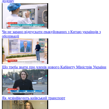
додому
Чи не зарано відпускати евакуйованих з Китаю українців з
обсервації
Що треба знати про членів нового Кабінету Міністрів України
Як дезінфікують київський транспорт