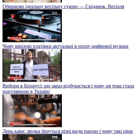
Обираємо ідеальну весільну сукню — Сніданок. Весілля
Чому вінілові платівки актуальні в епоху цифрової музики
Вибори в Білорусі: що зараз відбувається і чому ця тема стала
популярною в Україні
День кави: звідки беруться різні види напою і чому такі ціни