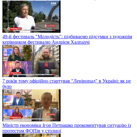
49-й фестиваль "Молодість": підбиваємо підсумки з художнім
керівником фестивалю Андрієм Халпахчі
7 років тому офіційно стартував "Ленінопад" в Україні: як це
було
Міністр економіки Ігор Петрашко прокоментував ситуацію із
протестом ФОПів у столиці