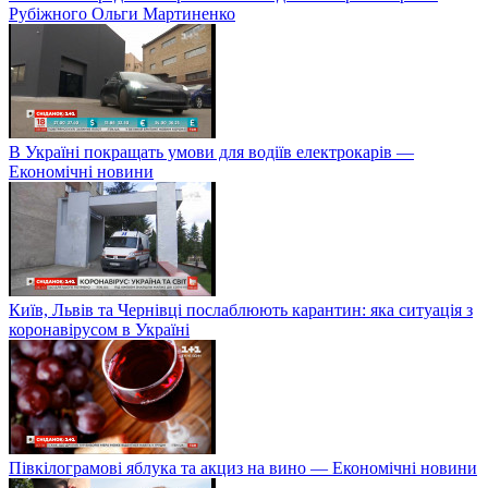
Рубіжного Ольги Мартиненко
В Україні покращать умови для водіїв електрокарів —
Економічні новини
Київ, Львів та Чернівці послаблюють карантин: яка ситуація з
коронавірусом в Україні
Півкілограмові яблука та акциз на вино — Економічні новини