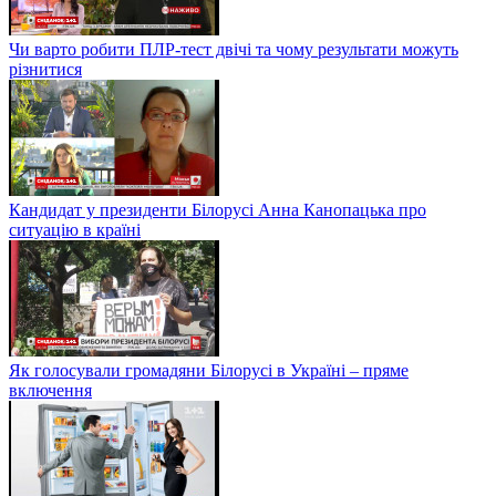
Чи варто робити ПЛР-тест двічі та чому результати можуть
різнитися
Кандидат у президенти Білорусі Анна Канопацька про
ситуацію в країні
Як голосували громадяни Білорусі в Україні – пряме
включення