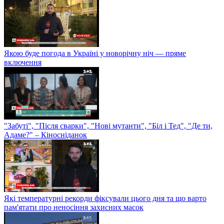
Якою буде погода в Україні у новорічну ніч — пряме
включення
"Забуті", "Після сварки", "Нові мутанти", "Біл і Тед", "Де ти,
Адаме?" – Кіносніданок
Які температурні рекорди фіксували цього дня та що варто
пам'ятати про неносіння захисних масок