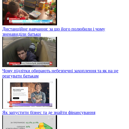
Дистанційне навчання: за що його полюбили і чому
зненавиділи батьки
Чому підлітки обирають небезпечні захоплення та як на це
реагувати батькам
Як запустити бізнес та де знайти фінансування