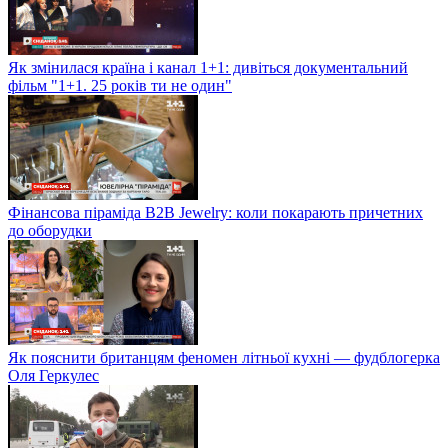
Як змінилася країна і канал 1+1: дивіться документальний
фільм "1+1. 25 років ти не один"
Фінансова піраміда B2B Jewelry: коли покарають причетних
до оборудки
Як пояснити британцям феномен літньої кухні — фудблогерка
Оля Геркулес