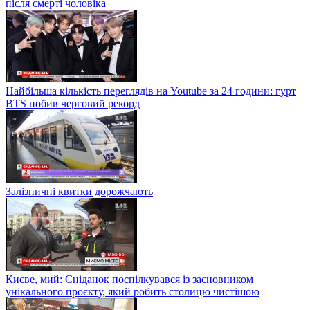
після смерті чоловіка
Найбільша кількість переглядів на Youtube за 24 години: гурт
BTS побив черговий рекорд
Залізничні квитки дорожчають
Києве, мий: Сніданок поспілкувався із засновником
унікального проєкту, який робить столицю чистішою