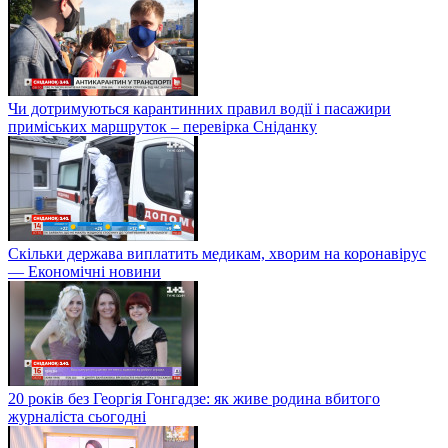
Чи дотримуються карантинних правил водії і пасажири
приміських маршруток – перевірка Сніданку
Скільки держава виплатить медикам, хворим на коронавірус
— Економічні новини
20 років без Георгія Гонгадзе: як живе родина вбитого
журналіста сьогодні