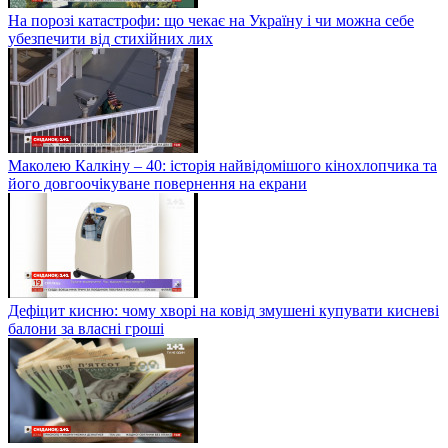
На порозі катастрофи: що чекає на Україну і чи можна себе
убезпечити від стихійних лих
Маколею Калкіну – 40: історія найвідомішого кінохлопчика та
його довгоочікуване повернення на екрани
Дефіцит кисню: чому хворі на ковід змушені купувати кисневі
балони за власні гроші