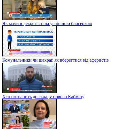
Як мама в декреті стала успішною блогеркою
Комунальники чи шахраї: як вберегтися від аферистів
Хто потрапить до складу нового Кабміну