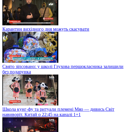
Карантин вихідного дня можуть скасувати
Свято зіпсовано: у школі Глухова першокласника залишили
без подарунка
Школа кунг-фу та ритуали племені Мяо — дивись Світ
навиворіт. Китай о 22:45 на каналі 1+1