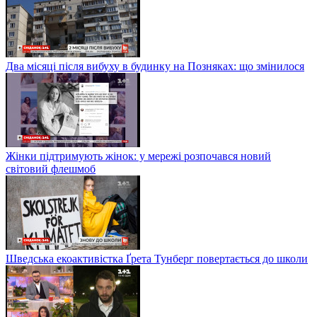
Два місяці після вибуху в будинку на Позняках: що змінилося
Жінки підтримують жінок: у мережі розпочався новий
світовий флешмоб
Шведська екоактивістка Ґрета Тунберг повертається до школи