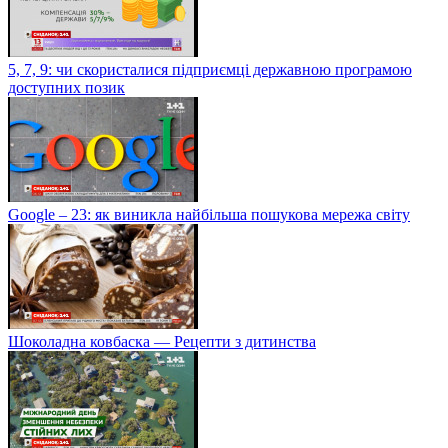
5, 7, 9: чи скористалися підприємці державною програмою
доступних позик
Google – 23: як виникла найбільша пошукова мережа світу
Шоколадна ковбаска — Рецепти з дитинства