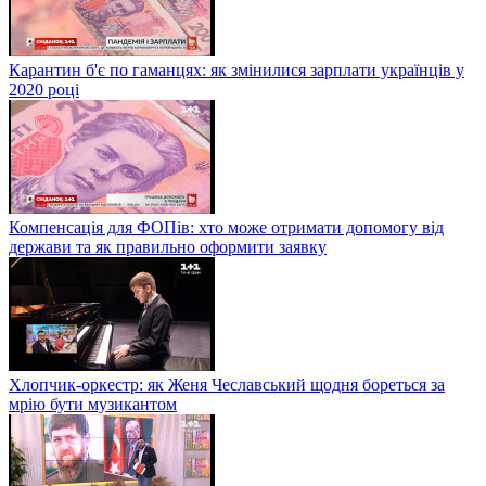
Карантин б'є по гаманцях: як змінилися зарплати українців у
2020 році
Компенсація для ФОПів: хто може отримати допомогу від
держави та як правильно оформити заявку
Хлопчик-оркестр: як Женя Чеславський щодня бореться за
мрію бути музикантом