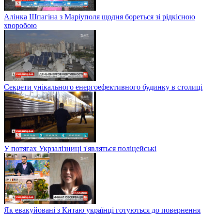
Алінка Шпагіна з Маріуполя щодня бореться зі рідкісною
хворобою
Секрети унікального енергоефективного будинку в столиці
У потягах Укрзалізниці з'являться поліцейські
Як евакуйовані з Китаю українці готуються до повернення