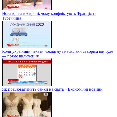
Нова криза в Європі: чому конфліктують Франція та
Туреччина
Коли українцям чекати локдауну і наскільки суворим він буде
— пряме включення
Як працюватимуть банки на свята – Економічні новини