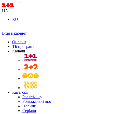
UA
RU
Вхід в кабінет
Онлайн
ТБ програма
Канали
Категорії
Реаліті-шоу
Розважальні шоу
Новини
Серіали