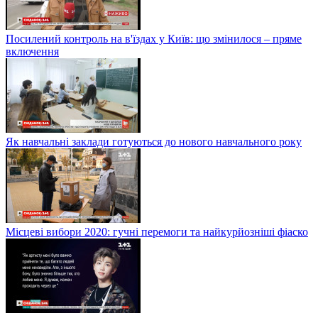
Посилений контроль на в'їздах у Київ: що змінилося – пряме
включення
Як навчальні заклади готуються до нового навчального року
Місцеві вибори 2020: гучні перемоги та найкурйозніші фіаско