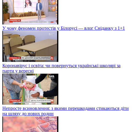
У чому феномен протестів у Білорусі — влог Сніданку з 1+1
Коронавірус і освіта: чи повернуться українські школярі за
парти у вересні
Непросте всиновлення: з якими перешкодами стикаються діти
на шляху до нових родин