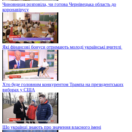
Чиновниця розповіла, чи готова Чернівецька область до
коронавірусу
Які фінансові бонуси отримають молоді українські вчителі
Хто буде головним конкурентом Трампа на президентських
виборах у США
Що українці знають про значення власного імені