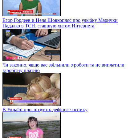
Егор Гордеев и Неля Шовкопляс про улыбку Марички
Падалко в ТСН, ставшую хитом Интернета
Чи законно, якщо вас звільнили з роботи та не виплатили
заробітну платню
В Україні прогнозують дефіцит часнику