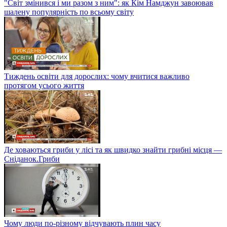
"Світ змінився і ми разом з ним": як Кім Намджун завоював
шалену популярність по всьому світу
Тиждень освіти для дорослих: чому вчитися важливо
протягом усього життя
Де ховаються гриби у лісі та як швидко знайти грибні місця —
Сніданок.Гриби
Чому люди по-різному відчувають плин часу