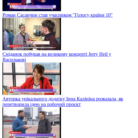
Роман Сасанчин став учасником "Голосу країни 10"
Сніданок побував на великому концерті Jerry Heil у
Василькові
Авторка унікального додатку Інна Калініна розказала, як
перетворила ідею на робочий проєкт