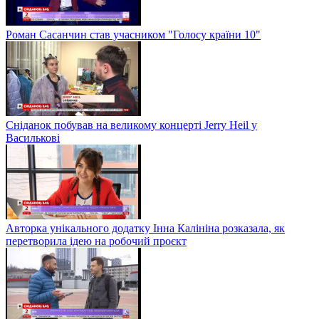
Роман Сасанчин став учасником "Голосу країни 10"
Сніданок побував на великому концерті Jerry Heil у
Василькові
Авторка унікального додатку Інна Калініна розказала, як
перетворила ідею на робочий проєкт