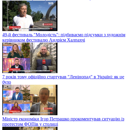
49-й фестиваль "Молодість": підбиваємо підсумки з художнім
керівником фестивалю Андрієм Халпахчі
7 років тому офіційно стартував "Ленінопад" в Україні: як це
було
Міністр економіки Ігор Петрашко прокоментував ситуацію із
протестом ФОПів у столиці