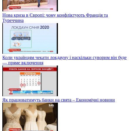
Нова криза в Європі: чому конфліктують Франція та
Туреччина
Коли українцям чекати локдауну і наскільки суворим він буде
— пряме включення
Як працюватимуть банки на свята – Економічні новини