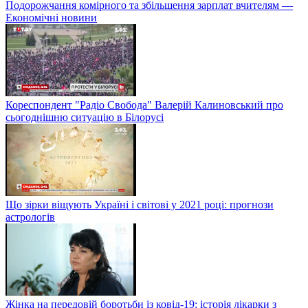
Подорожчання комірного та збільшення зарплат вчителям —
Економічні новини
Кореспондент "Радіо Свобода" Валерій Калиновський про
сьогоднішню ситуацію в Білорусі
Що зірки віщують Україні і світові у 2021 році: прогнози
астрологів
Жінка на передовій боротьби із ковід-19: історія лікарки з