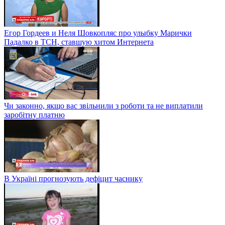
Егор Гордеев и Неля Шовкопляс про улыбку Марички
Падалко в ТСН, ставшую хитом Интернета
Чи законно, якщо вас звільнили з роботи та не виплатили
заробітну платню
В Україні прогнозують дефіцит часнику