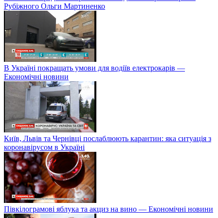
Рубіжного Ольги Мартиненко
В Україні покращать умови для водіїв електрокарів —
Економічні новини
Київ, Львів та Чернівці послаблюють карантин: яка ситуація з
коронавірусом в Україні
Півкілограмові яблука та акциз на вино — Економічні новини