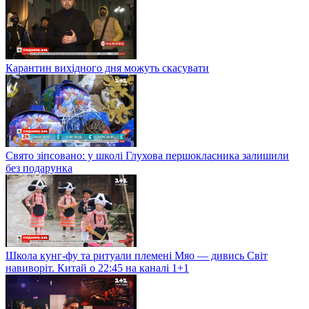
Карантин вихідного дня можуть скасувати
Свято зіпсовано: у школі Глухова першокласника залишили
без подарунка
Школа кунг-фу та ритуали племені Мяо — дивись Світ
навиворіт. Китай о 22:45 на каналі 1+1