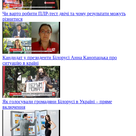
Чи варто робити ПЛР-тест двічі та чому результати можуть
різнитися
Кандидат у президенти Білорусі Анна Канопацька про
ситуацію в країні
Як голосували громадяни Білорусі в Україні – пряме
включення