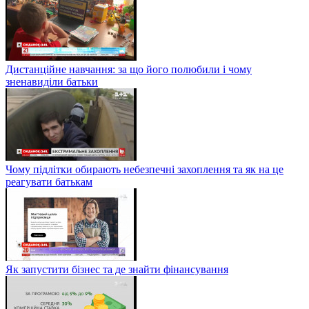
Дистанційне навчання: за що його полюбили і чому
зненавиділи батьки
Чому підлітки обирають небезпечні захоплення та як на це
реагувати батькам
Як запустити бізнес та де знайти фінансування