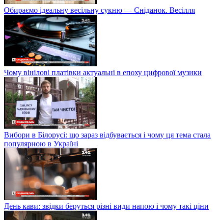
Обираємо ідеальну весільну сукню — Сніданок. Весілля
Чому вінілові платівки актуальні в епоху цифрової музики
Вибори в Білорусі: що зараз відбувається і чому ця тема стала
популярною в Україні
День кави: звідки беруться різні види напою і чому такі ціни