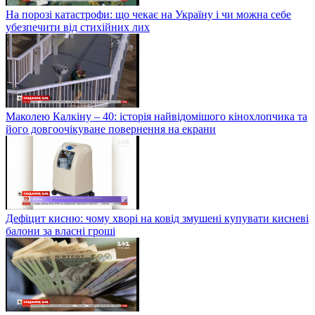
На порозі катастрофи: що чекає на Україну і чи можна себе
убезпечити від стихійних лих
Маколею Калкіну – 40: історія найвідомішого кінохлопчика та
його довгоочікуване повернення на екрани
Дефіцит кисню: чому хворі на ковід змушені купувати кисневі
балони за власні гроші