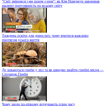
"Світ змінився і ми разом з ним": як Кім Намджун завоював
шалену популярність по всьому світу
Тиждень освіти для дорослих: чому вчитися важливо
протягом усього життя
Де ховаються гриби у лісі та як швидко знайти грибні місця —
Сніданок.Гриби
Чому люди по-різному відчувають плин часу