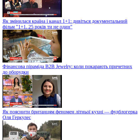
Як змінилася країна і канал 1+1: дивіться документальний
фільм "1+1. 25 років ти не один"
Фінансова піраміда B2B Jewelry: коли покарають причетних
до оборудки
Як пояснити британцям феномен літньої кухні — фудблогерка
Оля Геркулес