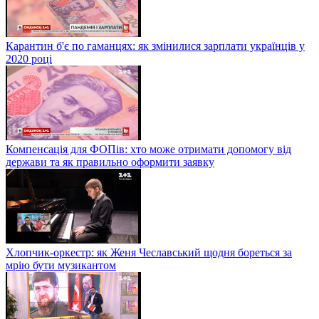
Карантин б'є по гаманцях: як змінилися зарплати українців у
2020 році
Компенсація для ФОПів: хто може отримати допомогу від
держави та як правильно оформити заявку
Хлопчик-оркестр: як Женя Чеславський щодня бореться за
мрію бути музикантом