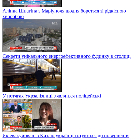
Алінка Шпагіна з Маріуполя щодня бореться зі рідкісною
хворобою
Секрети унікального енергоефективного будинку в столиці
У потягах Укрзалізниці з'являться поліцейські
Як евакуйовані з Китаю українці готуються до повернення