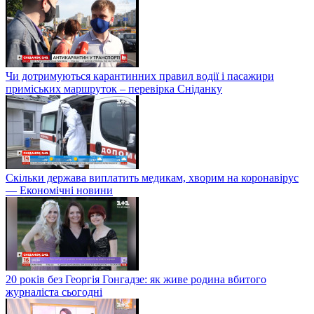
Чи дотримуються карантинних правил водії і пасажири
приміських маршруток – перевірка Сніданку
Скільки держава виплатить медикам, хворим на коронавірус
— Економічні новини
20 років без Георгія Гонгадзе: як живе родина вбитого
журналіста сьогодні