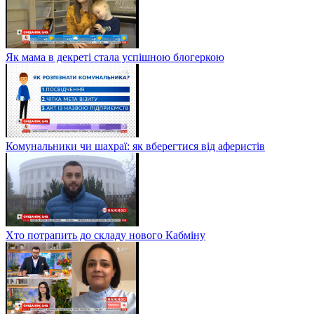
Як мама в декреті стала успішною блогеркою
Комунальники чи шахраї: як вберегтися від аферистів
Хто потрапить до складу нового Кабміну