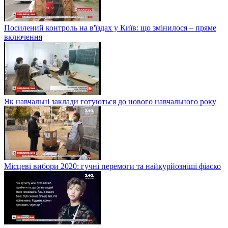
Посилений контроль на в'їздах у Київ: що змінилося – пряме
включення
Як навчальні заклади готуються до нового навчального року
Місцеві вибори 2020: гучні перемоги та найкурйозніші фіаско