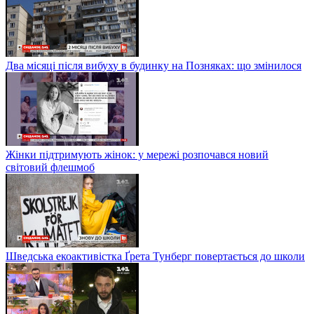
Два місяці після вибуху в будинку на Позняках: що змінилося
Жінки підтримують жінок: у мережі розпочався новий
світовий флешмоб
Шведська екоактивістка Ґрета Тунберг повертається до школи