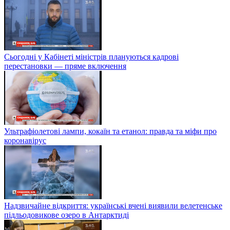
Сьогодні у Кабінеті міністрів плануються кадрові
перестановки — пряме включення
Ультрафіолетові лампи, кокаїн та етанол: правда та міфи про
коронавірус
Надзвичайне відкриття: українські вчені виявили велетенське
підльодовикове озеро в Антарктиді