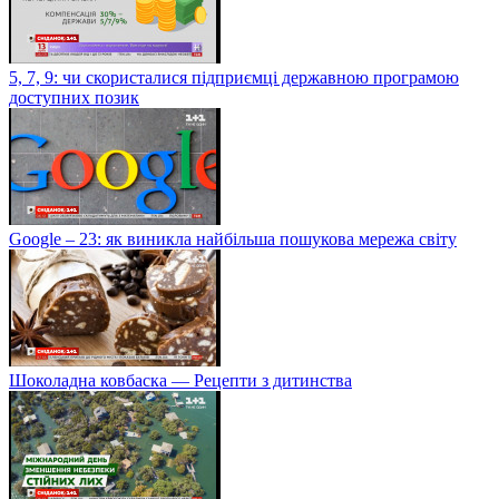
5, 7, 9: чи скористалися підприємці державною програмою
доступних позик
Google – 23: як виникла найбільша пошукова мережа світу
Шоколадна ковбаска — Рецепти з дитинства