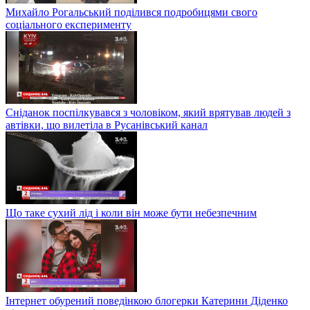
Михайло Рогальський поділився подробицями свого
соціального експерименту
Сніданок поспілкувався з чоловіком, який врятував людей з
автівки, що вилетіла в Русанівський канал
Що таке сухий лід і коли він може бути небезпечним
Інтернет обурений поведінкою блогерки Катерини Діденко