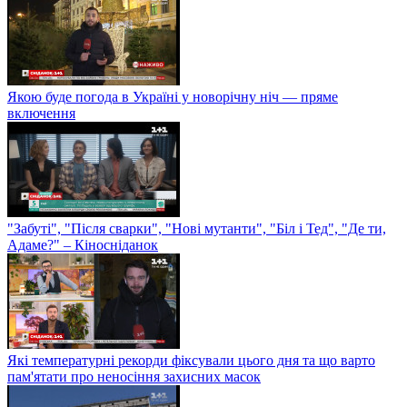
Якою буде погода в Україні у новорічну ніч — пряме
включення
"Забуті", "Після сварки", "Нові мутанти", "Біл і Тед", "Де ти,
Адаме?" – Кіносніданок
Які температурні рекорди фіксували цього дня та що варто
пам'ятати про неносіння захисних масок