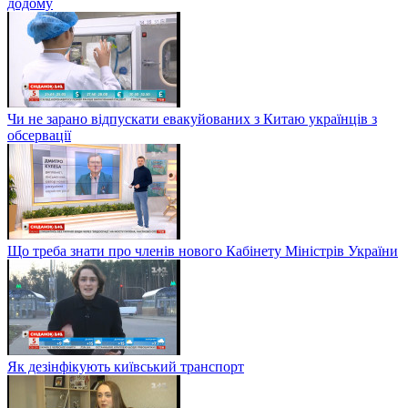
додому
Чи не зарано відпускати евакуйованих з Китаю українців з
обсервації
Що треба знати про членів нового Кабінету Міністрів України
Як дезінфікують київський транспорт