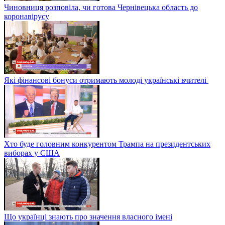
Чиновниця розповіла, чи готова Чернівецька область до
коронавірусу
Які фінансові бонуси отримають молоді українські вчителі
Хто буде головним конкурентом Трампа на президентських
виборах у США
Що українці знають про значення власного імені