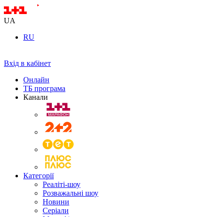
UA
RU
Вхід в кабінет
Онлайн
ТБ програма
Канали
Категорії
Реаліті-шоу
Розважальні шоу
Новини
Серіали