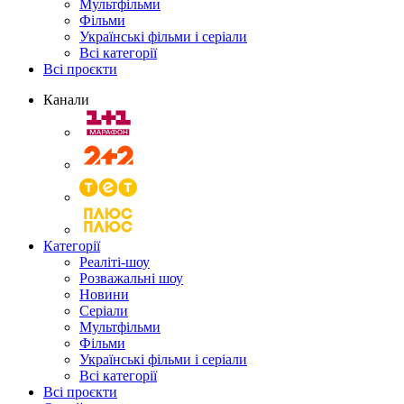
Мультфільми
Фільми
Українські фільми і серіали
Всі категорії
Всі проєкти
Канали
Категорії
Реаліті-шоу
Розважальні шоу
Новини
Серіали
Мультфільми
Фільми
Українські фільми і серіали
Всі категорії
Всі проєкти