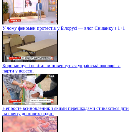
У чому феномен протестів у Білорусі — влог Сніданку з 1+1
Коронавірус і освіта: чи повернуться українські школярі за
парти у вересні
Непросте всиновлення: з якими перешкодами стикаються діти
на шляху до нових родин