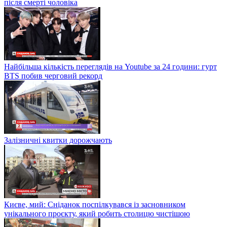
після смерті чоловіка
Найбільша кількість переглядів на Youtube за 24 години: гурт
BTS побив черговий рекорд
Залізничні квитки дорожчають
Києве, мий: Сніданок поспілкувався із засновником
унікального проєкту, який робить столицю чистішою