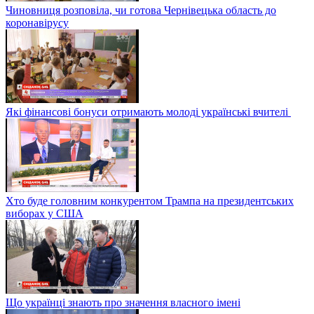
Чиновниця розповіла, чи готова Чернівецька область до
коронавірусу
Які фінансові бонуси отримають молоді українські вчителі
Хто буде головним конкурентом Трампа на президентських
виборах у США
Що українці знають про значення власного імені