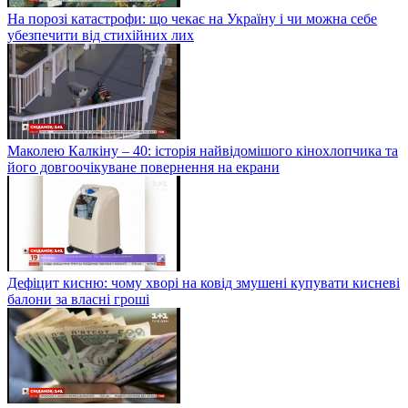
На порозі катастрофи: що чекає на Україну і чи можна себе
убезпечити від стихійних лих
Маколею Калкіну – 40: історія найвідомішого кінохлопчика та
його довгоочікуване повернення на екрани
Дефіцит кисню: чому хворі на ковід змушені купувати кисневі
балони за власні гроші