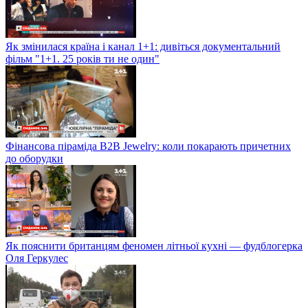
Як змінилася країна і канал 1+1: дивіться документальний
фільм "1+1. 25 років ти не один"
Фінансова піраміда B2B Jewelry: коли покарають причетних
до оборудки
Як пояснити британцям феномен літньої кухні — фудблогерка
Оля Геркулес