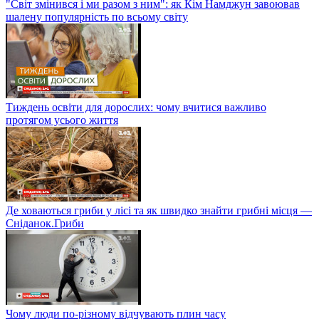
"Світ змінився і ми разом з ним": як Кім Намджун завоював
шалену популярність по всьому світу
Тиждень освіти для дорослих: чому вчитися важливо
протягом усього життя
Де ховаються гриби у лісі та як швидко знайти грибні місця —
Сніданок.Гриби
Чому люди по-різному відчувають плин часу