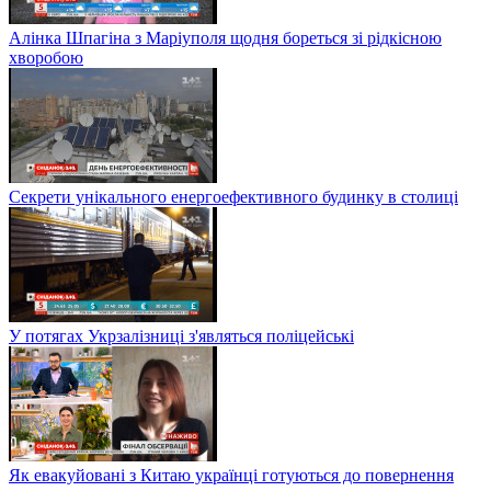
Алінка Шпагіна з Маріуполя щодня бореться зі рідкісною
хворобою
Секрети унікального енергоефективного будинку в столиці
У потягах Укрзалізниці з'являться поліцейські
Як евакуйовані з Китаю українці готуються до повернення