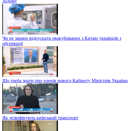
додому
Чи не зарано відпускати евакуйованих з Китаю українців з
обсервації
Що треба знати про членів нового Кабінету Міністрів України
Як дезінфікують київський транспорт