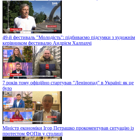
49-й фестиваль "Молодість": підбиваємо підсумки з художнім
керівником фестивалю Андрієм Халпахчі
7 років тому офіційно стартував "Ленінопад" в Україні: як це
було
Міністр економіки Ігор Петрашко прокоментував ситуацію із
протестом ФОПів у столиці