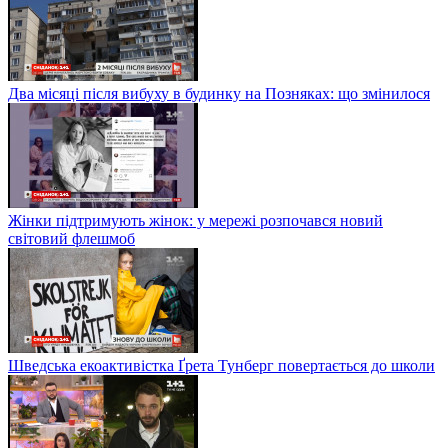
Два місяці після вибуху в будинку на Позняках: що змінилося
Жінки підтримують жінок: у мережі розпочався новий
світовий флешмоб
Шведська екоактивістка Ґрета Тунберг повертається до школи