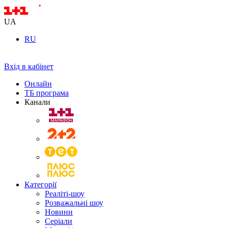
UA
RU
Вхід в кабінет
Онлайн
ТБ програма
Канали
Категорії
Реаліті-шоу
Розважальні шоу
Новини
Серіали