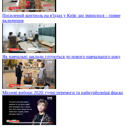
Посилений контроль на в'їздах у Київ: що змінилося – пряме
включення
Як навчальні заклади готуються до нового навчального року
Місцеві вибори 2020: гучні перемоги та найкурйозніші фіаско