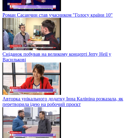
Роман Сасанчин став учасником "Голосу країни 10"
Сніданок побував на великому концерті Jerry Heil у
Василькові
Авторка унікального додатку Інна Калініна розказала, як
перетворила ідею на робочий проєкт