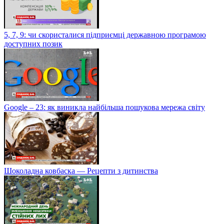
5, 7, 9: чи скористалися підприємці державною програмою
доступних позик
Google – 23: як виникла найбільша пошукова мережа світу
Шоколадна ковбаска — Рецепти з дитинства