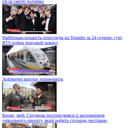
після смерті чоловіка
Найбільша кількість переглядів на Youtube за 24 години: гурт
BTS побив черговий рекорд
Залізничні квитки дорожчають
Києве, мий: Сніданок поспілкувався із засновником
унікального проєкту, який робить столицю чистішою