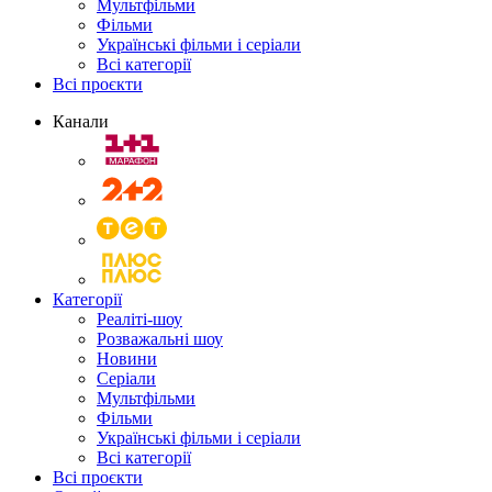
Мультфільми
Фільми
Українські фільми і серіали
Всі категорії
Всі проєкти
Канали
Категорії
Реаліті-шоу
Розважальні шоу
Новини
Серіали
Мультфільми
Фільми
Українські фільми і серіали
Всі категорії
Всі проєкти