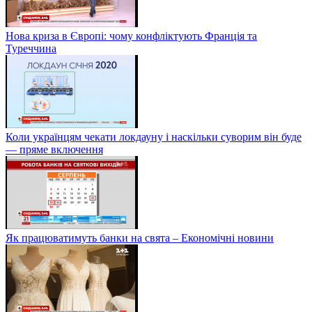
Нова криза в Європі: чому конфліктують Франція та
Туреччина
Коли українцям чекати локдауну і наскільки суворим він буде
— пряме включення
Як працюватимуть банки на свята – Економічні новини