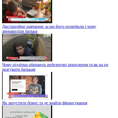
Дистанційне навчання: за що його полюбили і чому
зненавиділи батьки
Чому підлітки обирають небезпечні захоплення та як на це
реагувати батькам
Як запустити бізнес та де знайти фінансування