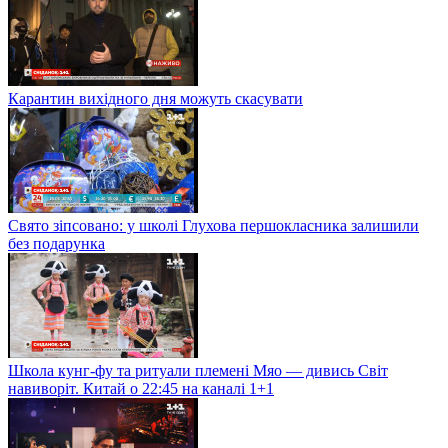
Карантин вихідного дня можуть скасувати
Свято зіпсовано: у школі Глухова першокласника залишили
без подарунка
Школа кунг-фу та ритуали племені Мяо — дивись Світ
навиворіт. Китай о 22:45 на каналі 1+1