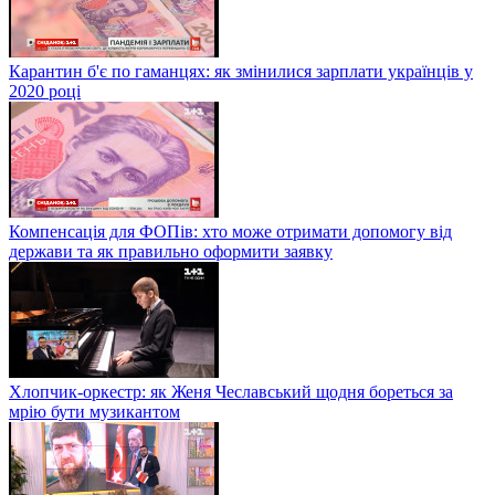
Карантин б'є по гаманцях: як змінилися зарплати українців у
2020 році
Компенсація для ФОПів: хто може отримати допомогу від
держави та як правильно оформити заявку
Хлопчик-оркестр: як Женя Чеславський щодня бореться за
мрію бути музикантом