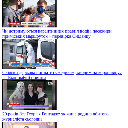
Чи дотримуються карантинних правил водії і пасажири
приміських маршруток – перевірка Сніданку
Скільки держава виплатить медикам, хворим на коронавірус
— Економічні новини
20 років без Георгія Гонгадзе: як живе родина вбитого
журналіста сьогодні