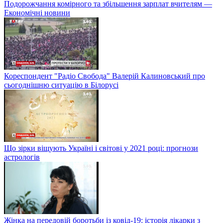
Подорожчання комірного та збільшення зарплат вчителям —
Економічні новини
Кореспондент "Радіо Свобода" Валерій Калиновський про
сьогоднішню ситуацію в Білорусі
Що зірки віщують Україні і світові у 2021 році: прогнози
астрологів
Жінка на передовій боротьби із ковід-19: історія лікарки з