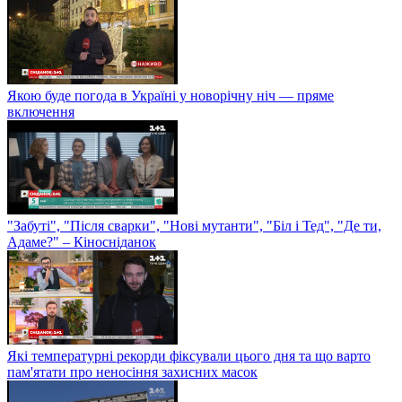
Якою буде погода в Україні у новорічну ніч — пряме
включення
"Забуті", "Після сварки", "Нові мутанти", "Біл і Тед", "Де ти,
Адаме?" – Кіносніданок
Які температурні рекорди фіксували цього дня та що варто
пам'ятати про неносіння захисних масок