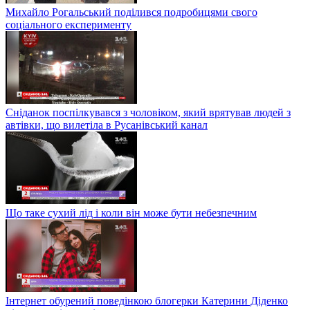
Михайло Рогальський поділився подробицями свого
соціального експерименту
Сніданок поспілкувався з чоловіком, який врятував людей з
автівки, що вилетіла в Русанівський канал
Що таке сухий лід і коли він може бути небезпечним
Інтернет обурений поведінкою блогерки Катерини Діденко