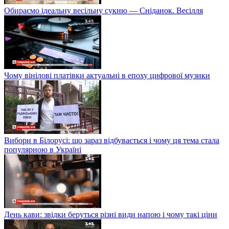
Обираємо ідеальну весільну сукню — Сніданок. Весілля
Чому вінілові платівки актуальні в епоху цифрової музики
Вибори в Білорусі: що зараз відбувається і чому ця тема стала
популярною в Україні
День кави: звідки беруться різні види напою і чому такі ціни