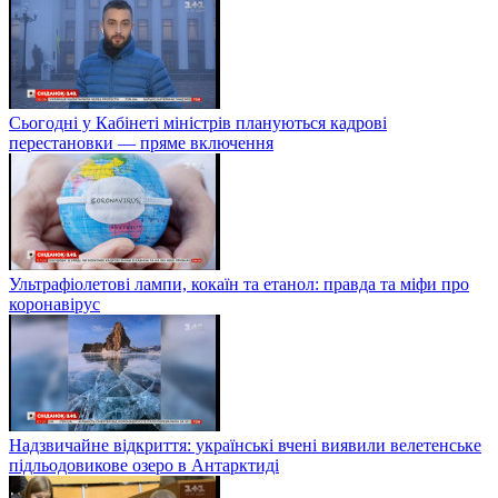
Сьогодні у Кабінеті міністрів плануються кадрові
перестановки — пряме включення
Ультрафіолетові лампи, кокаїн та етанол: правда та міфи про
коронавірус
Надзвичайне відкриття: українські вчені виявили велетенське
підльодовикове озеро в Антарктиді