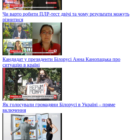
Чи варто робити ПЛР-тест двічі та чому результати можуть
різнитися
Кандидат у президенти Білорусі Анна Канопацька про
ситуацію в країні
Як голосували громадяни Білорусі в Україні – пряме
включення