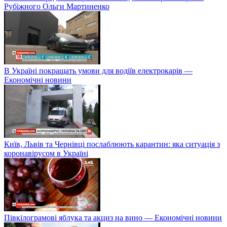
Рубіжного Ольги Мартиненко
В Україні покращать умови для водіїв електрокарів —
Економічні новини
Київ, Львів та Чернівці послаблюють карантин: яка ситуація з
коронавірусом в Україні
Півкілограмові яблука та акциз на вино — Економічні новини