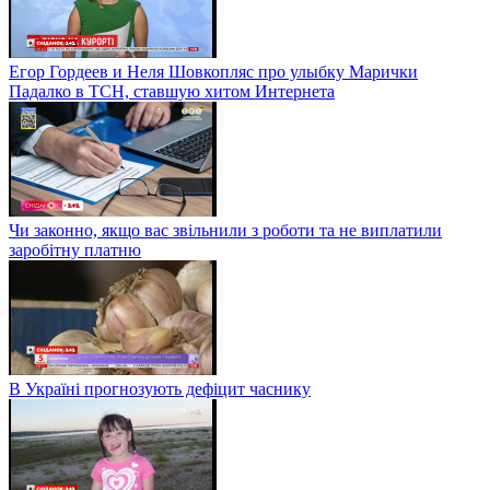
Егор Гордеев и Неля Шовкопляс про улыбку Марички
Падалко в ТСН, ставшую хитом Интернета
Чи законно, якщо вас звільнили з роботи та не виплатили
заробітну платню
В Україні прогнозують дефіцит часнику