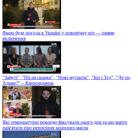
Якою буде погода в Україні у новорічну ніч — пряме
включення
"Забуті", "Після сварки", "Нові мутанти", "Біл і Тед", "Де ти,
Адаме?" – Кіносніданок
Які температурні рекорди фіксували цього дня та що варто
пам'ятати про неносіння захисних масок