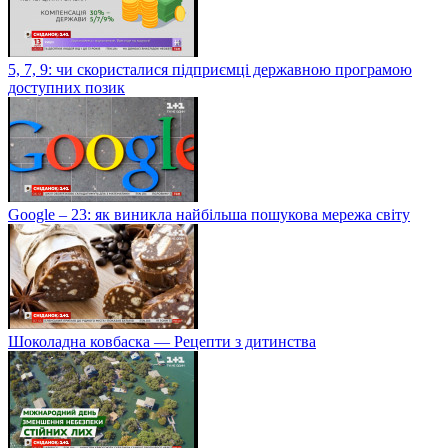
5, 7, 9: чи скористалися підприємці державною програмою
доступних позик
Google – 23: як виникла найбільша пошукова мережа світу
Шоколадна ковбаска — Рецепти з дитинства