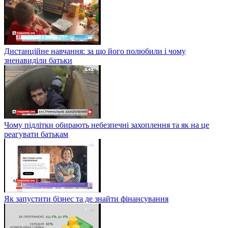
Дистанційне навчання: за що його полюбили і чому
зненавиділи батьки
Чому підлітки обирають небезпечні захоплення та як на це
реагувати батькам
Як запустити бізнес та де знайти фінансування