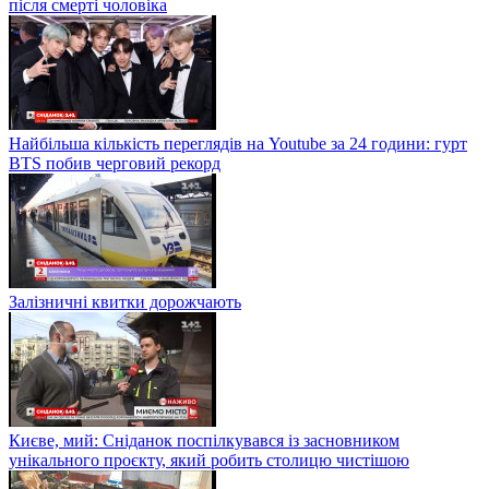
після смерті чоловіка
Найбільша кількість переглядів на Youtube за 24 години: гурт
BTS побив черговий рекорд
Залізничні квитки дорожчають
Києве, мий: Сніданок поспілкувався із засновником
унікального проєкту, який робить столицю чистішою