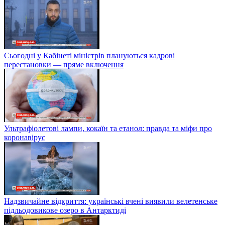
Сьогодні у Кабінеті міністрів плануються кадрові
перестановки — пряме включення
Ультрафіолетові лампи, кокаїн та етанол: правда та міфи про
коронавірус
Надзвичайне відкриття: українські вчені виявили велетенське
підльодовикове озеро в Антарктиді