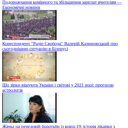
Подорожчання комірного та збільшення зарплат вчителям —
Економічні новини
Кореспондент "Радіо Свобода" Валерій Калиновський про
сьогоднішню ситуацію в Білорусі
Що зірки віщують Україні і світові у 2021 році: прогнози
астрологів
Жінка на передовій боротьби із ковід-19: історія лікарки з