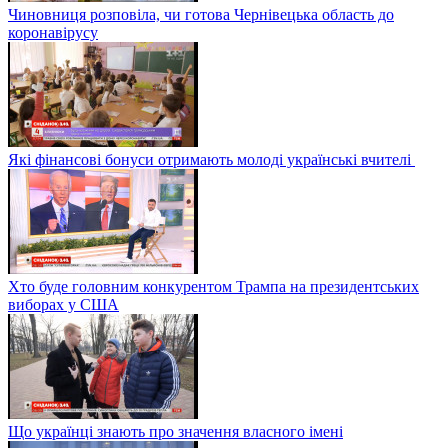
Чиновниця розповіла, чи готова Чернівецька область до
коронавірусу
Які фінансові бонуси отримають молоді українські вчителі
Хто буде головним конкурентом Трампа на президентських
виборах у США
Що українці знають про значення власного імені