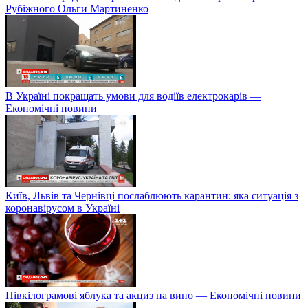
Рубіжного Ольги Мартиненко
В Україні покращать умови для водіїв електрокарів —
Економічні новини
Київ, Львів та Чернівці послаблюють карантин: яка ситуація з
коронавірусом в Україні
Півкілограмові яблука та акциз на вино — Економічні новини