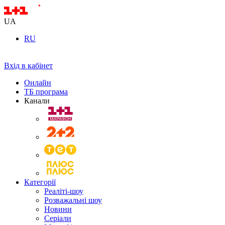
UA
RU
Вхід в кабінет
Онлайн
ТБ програма
Канали
Категорії
Реаліті-шоу
Розважальні шоу
Новини
Серіали