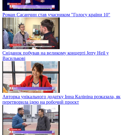
Роман Сасанчин став учасником "Голосу країни 10"
Сніданок побував на великому концерті Jerry Heil у
Василькові
Авторка унікального додатку Інна Калініна розказала, як
перетворила ідею на робочий проєкт