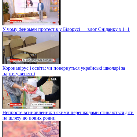
У чому феномен протестів у Білорусі — влог Сніданку з 1+1
Коронавірус і освіта: чи повернуться українські школярі за
парти у вересні
Непросте всиновлення: з якими перешкодами стикаються діти
на шляху до нових родин