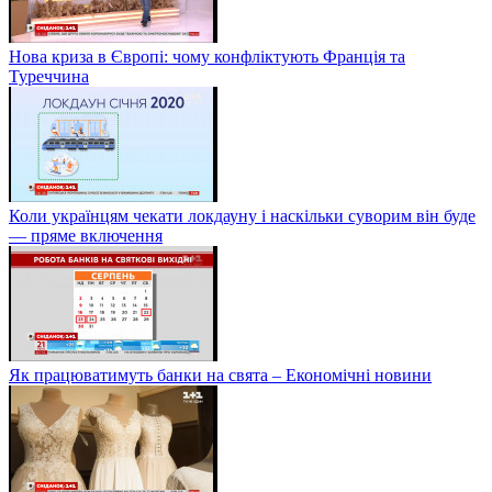
Нова криза в Європі: чому конфліктують Франція та
Туреччина
Коли українцям чекати локдауну і наскільки суворим він буде
— пряме включення
Як працюватимуть банки на свята – Економічні новини