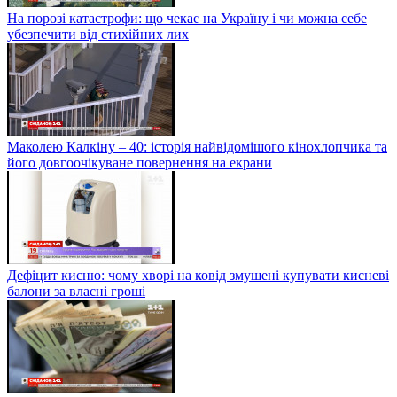
На порозі катастрофи: що чекає на Україну і чи можна себе
убезпечити від стихійних лих
Маколею Калкіну – 40: історія найвідомішого кінохлопчика та
його довгоочікуване повернення на екрани
Дефіцит кисню: чому хворі на ковід змушені купувати кисневі
балони за власні гроші