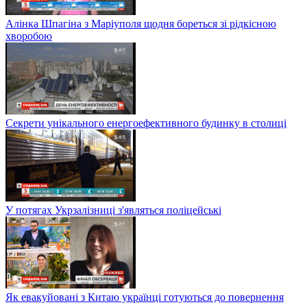
Алінка Шпагіна з Маріуполя щодня бореться зі рідкісною
хворобою
Секрети унікального енергоефективного будинку в столиці
У потягах Укрзалізниці з'являться поліцейські
Як евакуйовані з Китаю українці готуються до повернення