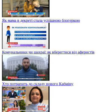
Як мама в декреті стала успішною блогеркою
Комунальники чи шахраї: як вберегтися від аферистів
Хто потрапить до складу нового Кабміну