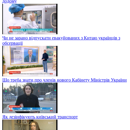
додому
Чи не зарано відпускати евакуйованих з Китаю українців з
обсервації
Що треба знати про членів нового Кабінету Міністрів України
Як дезінфікують київський транспорт