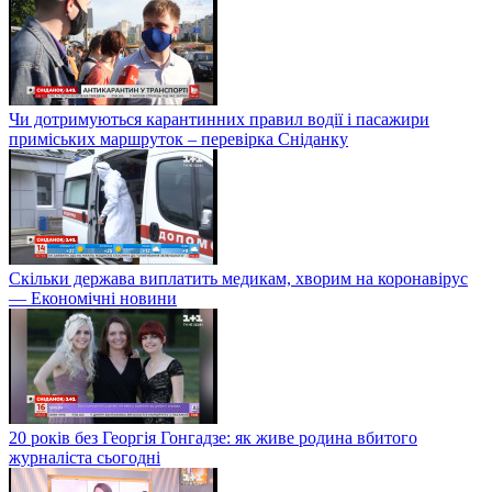
Чи дотримуються карантинних правил водії і пасажири
приміських маршруток – перевірка Сніданку
Скільки держава виплатить медикам, хворим на коронавірус
— Економічні новини
20 років без Георгія Гонгадзе: як живе родина вбитого
журналіста сьогодні