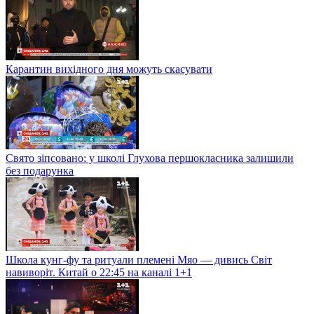
Карантин вихідного дня можуть скасувати
Свято зіпсовано: у школі Глухова першокласника залишили
без подарунка
Школа кунг-фу та ритуали племені Мяо — дивись Світ
навиворіт. Китай о 22:45 на каналі 1+1