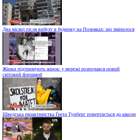
Два місяці після вибуху в будинку на Позняках: що змінилося
Жінки підтримують жінок: у мережі розпочався новий
світовий флешмоб
Шведська екоактивістка Ґрета Тунберг повертається до школи