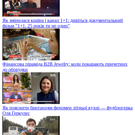
Як змінилася країна і канал 1+1: дивіться документальний
фільм "1+1. 25 років ти не один"
Фінансова піраміда B2B Jewelry: коли покарають причетних
до оборудки
Як пояснити британцям феномен літньої кухні — фудблогерка
Оля Геркулес