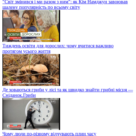
"Світ змінився і ми разом з ним": як Кім Намджун завоював
шалену популярність по всьому світу
Тиждень освіти для дорослих: чому вчитися важливо
протягом усього життя
Де ховаються гриби у лісі та як швидко знайти грибні місця —
Сніданок.Гриби
Чому люди по-різному відчувають плин часу