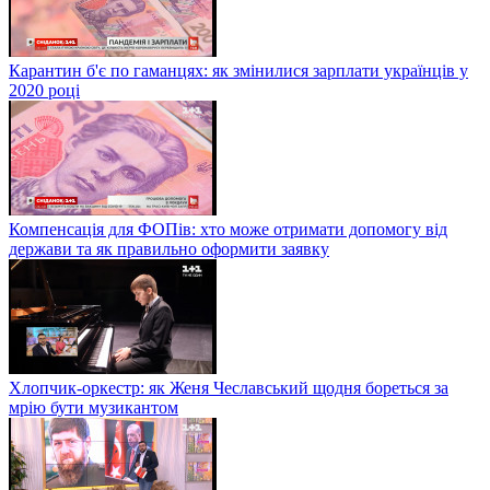
Карантин б'є по гаманцях: як змінилися зарплати українців у
2020 році
Компенсація для ФОПів: хто може отримати допомогу від
держави та як правильно оформити заявку
Хлопчик-оркестр: як Женя Чеславський щодня бореться за
мрію бути музикантом