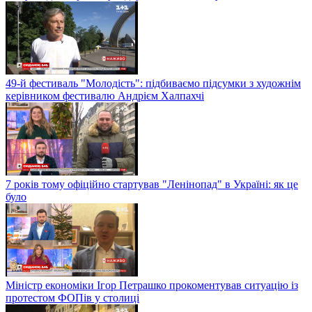
49-й фестиваль "Молодість": підбиваємо підсумки з художнім
керівником фестивалю Андрієм Халпахчі
7 років тому офіційно стартував "Ленінопад" в Україні: як це
було
Міністр економіки Ігор Петрашко прокоментував ситуацію із
протестом ФОПів у столиці