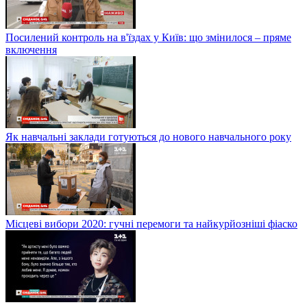
Посилений контроль на в'їздах у Київ: що змінилося – пряме
включення
Як навчальні заклади готуються до нового навчального року
Місцеві вибори 2020: гучні перемоги та найкурйозніші фіаско