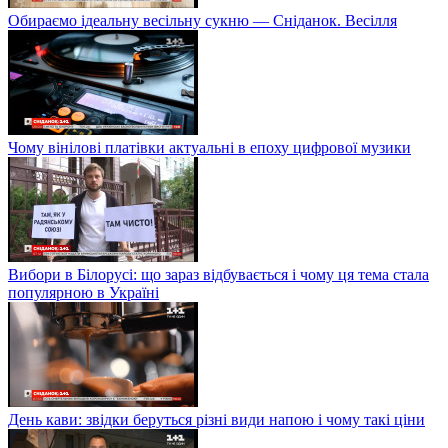
Обираємо ідеальну весільну сукню — Сніданок. Весілля
Чому вінілові платівки актуальні в епоху цифрової музики
Вибори в Білорусі: що зараз відбувається і чому ця тема стала
популярною в Україні
День кави: звідки беруться різні види напою і чому такі ціни