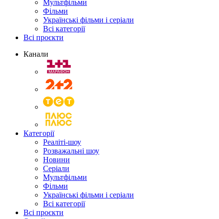
Мультфільми
Фільми
Українські фільми і серіали
Всі категорії
Всі проєкти
Канали
Категорії
Реаліті-шоу
Розважальні шоу
Новини
Серіали
Мультфільми
Фільми
Українські фільми і серіали
Всі категорії
Всі проєкти