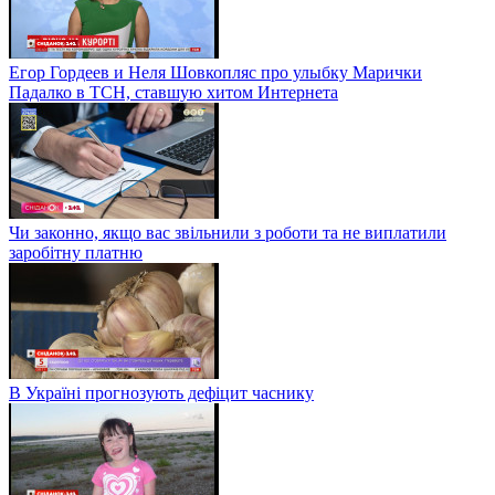
Егор Гордеев и Неля Шовкопляс про улыбку Марички
Падалко в ТСН, ставшую хитом Интернета
Чи законно, якщо вас звільнили з роботи та не виплатили
заробітну платню
В Україні прогнозують дефіцит часнику