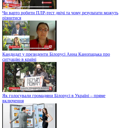
Чи варто робити ПЛР-тест двічі та чому результати можуть
різнитися
Кандидат у президенти Білорусі Анна Канопацька про
ситуацію в країні
Як голосували громадяни Білорусі в Україні – пряме
включення