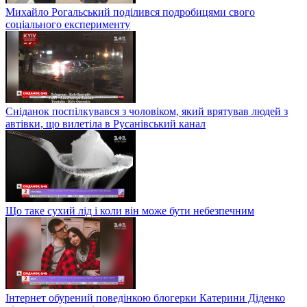
Михайло Рогальський поділився подробицями свого
соціального експерименту
Сніданок поспілкувався з чоловіком, який врятував людей з
автівки, що вилетіла в Русанівський канал
Що таке сухий лід і коли він може бути небезпечним
Інтернет обурений поведінкою блогерки Катерини Діденко