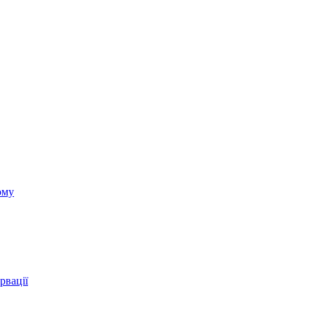
ому
рвації