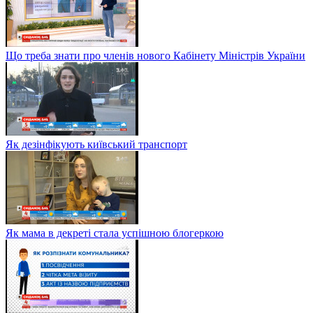
Що треба знати про членів нового Кабінету Міністрів України
Як дезінфікують київський транспорт
Як мама в декреті стала успішною блогеркою