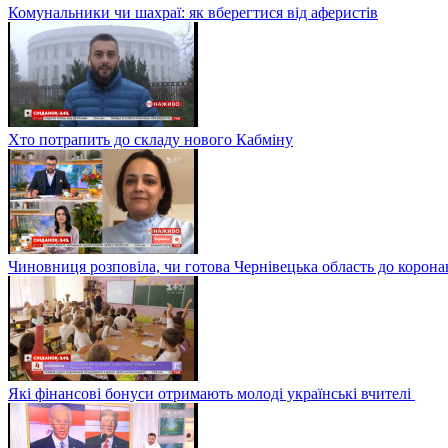
Комунальники чи шахраї: як вберегтися від аферистів
Хто потрапить до складу нового Кабміну
Чиновниця розповіла, чи готова Чернівецька область до корона
Які фінансові бонуси отримають молоді українські вчителі