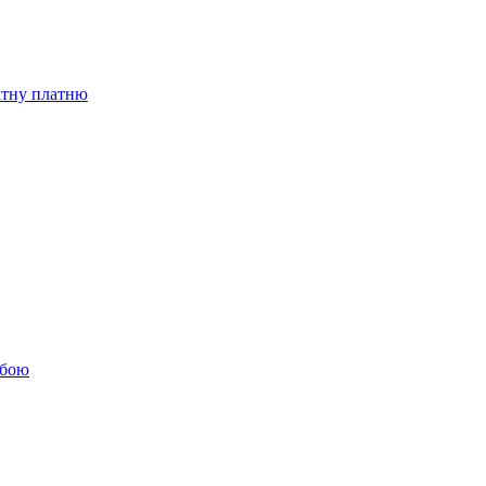
бітну платню
обою