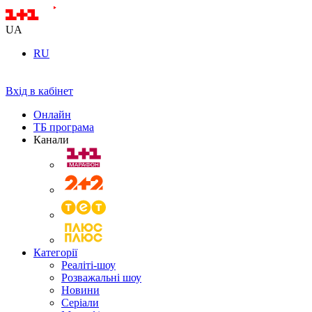
UA
RU
Вхід в кабінет
Онлайн
ТБ програма
Канали
Категорії
Реаліті-шоу
Розважальні шоу
Новини
Серіали