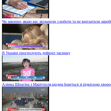
Чи законно, якщо вас звільнили з роботи та не виплатили заро
В Україні прогнозують дефіцит часнику
Алінка Шпагіна з Маріуполя щодня бореться зі рідкісною хвор