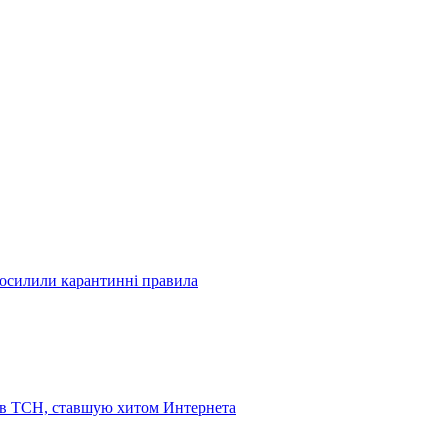
посилили карантинні правила
 в ТСН, ставшую хитом Интернета