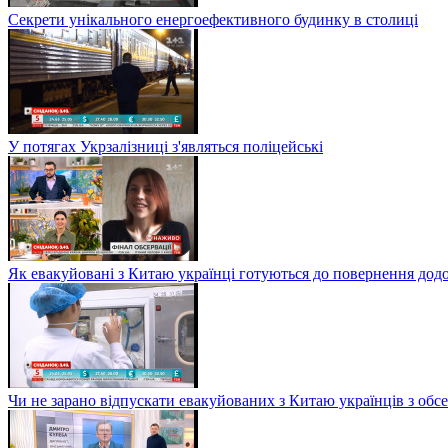
Секрети унікального енергоефективного будинку в столиці
У потягах Укрзалізниці з'являться поліцейські
Як евакуйовані з Китаю українці готуються до повернення дод
Чи не зарано відпускати евакуйованих з Китаю українців з обсе