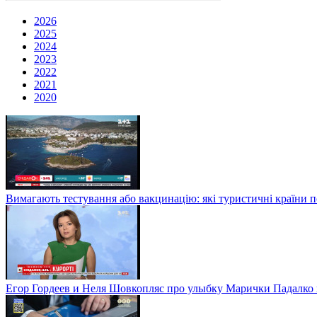
2026
2025
2024
2023
2022
2021
2020
Вимагають тестування або вакцинацію: які туристичні країни 
Егор Гордеев и Неля Шовкопляс про улыбку Марички Падалко