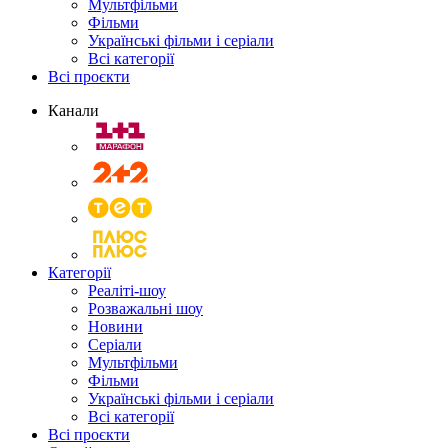
Мультфільми
Фільми
Українські фільми і серіали
Всі категорії
Всі проєкти
Канали
Категорії
Реаліті-шоу
Розважальні шоу
Новини
Серіали
Мультфільми
Фільми
Українські фільми і серіали
Всі категорії
Всі проєкти